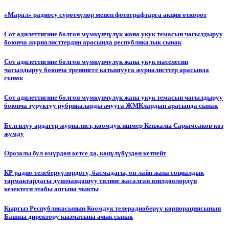
«Марал» радиосу сүрөтчүлөр менен фотографтарга акция өткөрөт
Сот адилеттигине болгон мүмкүнчүлүк жана укук темасын чагылдыруу
боюнча журналисттердин арасында республикалык сынак
Сот адилеттигине болгон мүмкүнчүлүк жана укук маселесин
чагылдыруу боюнча тренингге катышууга журналисттер арасында
сынак
Сот адилеттигине болгон мүмкүнчүлүк жана укук темасын чагылдыруу
боюнча туруктуу рубрикаларды ачууга ЖМКлардын арасында сынак
Белгилүү ардагер журналист, коомдук ишмер Кенжалы Сарымсаков көз
жумду
Орозалы бул өмүрдөн кетсе да, көңүлүбүздөн кетпейт
КР радио-телеберүүлөрдөгү, басмадагы, он-лайн жана социалдык
тармактардагы душмандашуу тилине жасалган изилдөөлөрдүн
кезектеги этабы аягына чыкты
Кыргыз Республикасынын Коомдук телерадиоберүү корпорациясынын
Башкы директору кызматына ачык сынак