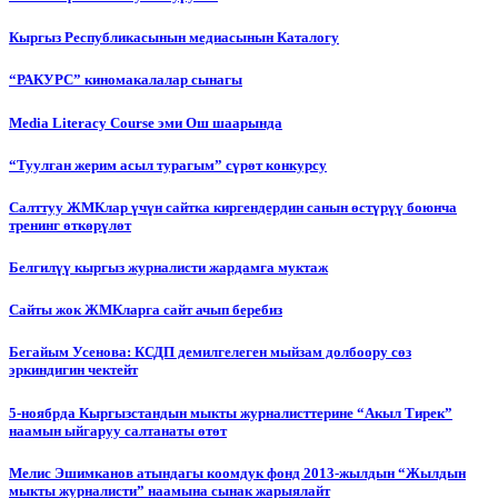
Кыргыз Республикасынын медиасынын Каталогу
“РАКУРС” киномакалалар сынагы
Media Literacy Сourse эми Ош шаарында
“Туулган жерим асыл турагым” сүрөт конкурсу
Салттуу ЖМКлар үчүн сайтка киргендердин санын өстүрүү боюнча
тренинг өткөрүлөт
Белгилүү кыргыз журналисти жардамга муктаж
Сайты жок ЖМКларга сайт ачып беребиз
Бегайым Усенова: КСДП демилгелеген мыйзам долбоору сөз
эркиндигин чектейт
5-ноябрда Кыргызстандын мыкты журналисттерине “Акыл Тирек”
наамын ыйгаруу салтанаты өтөт
Мелис Эшимканов атындагы коомдук фонд 2013-жылдын “Жылдын
мыкты журналисти” наамына сынак жарыялайт