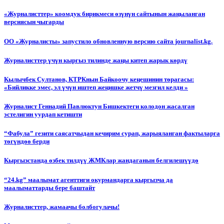
«Журналисттер» коомдук бирикмеси өзүнүн сайтынын жаңыланган
версиясын чыгарды
ОО «Журналисты» запустило обновленную версию сайта journalist.kg.
Журналисттер үчүн кыргыз тилинде жаңы китеп жарык көрдү
Кылычбек Султанов, КТРКнын Байкоочу кеңешинин төрагасы:
«Бийликке эмес, эл үчүн иштеп жеңишке жетчү мезгил келди »
Журналист Геннадий Павлюктун Бишкектеги колодон жасалган
эстелигин уурдап кетишти
“Фабула” гезити саясатчыдан кечирим сурап, жарыяланган фактыларга
төгүндөө берди
Кыргызстанда өзбек тилдүү ЖМКлар жандаганын белгилешүүдө
“24.kg” маалымат агенттиги окурмандарга кыргызча да
маалыматтарды бере баштайт
Журналисттер, жамаачы болбогулачы!