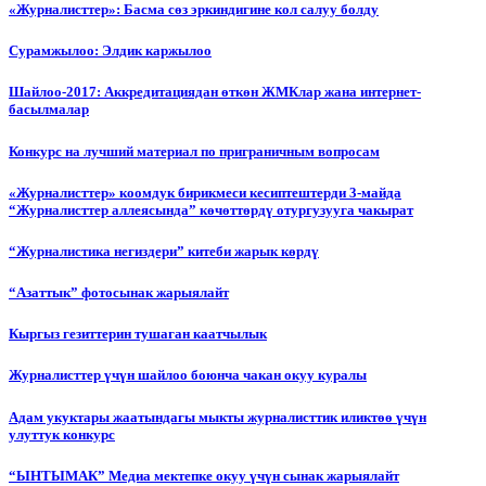
«Журналисттер»: Басма сөз эркиндигине кол салуу болду
Сурамжылоо: Элдик каржылоо
Шайлоо-2017: Аккредитациядан өткөн ЖМКлар жана интернет-
басылмалар
Конкурс на лучший материал по приграничным вопросам
«Журналисттер» коомдук бирикмеси кесиптештерди 3-майда
“Журналисттер аллеясында” көчөттөрдү отургузууга чакырат
“Журналистика негиздери” китеби жарык көрдү
“Азаттык” фотосынак жарыялайт
Кыргыз гезиттерин тушаган каатчылык
Журналисттер үчүн шайлоо боюнча чакан окуу куралы
Адам укуктары жаатындагы мыкты журналисттик иликтөө үчүн
улуттук конкурс
“ЫНТЫМАК” Медиа мектепке окуу үчүн сынак жарыялайт