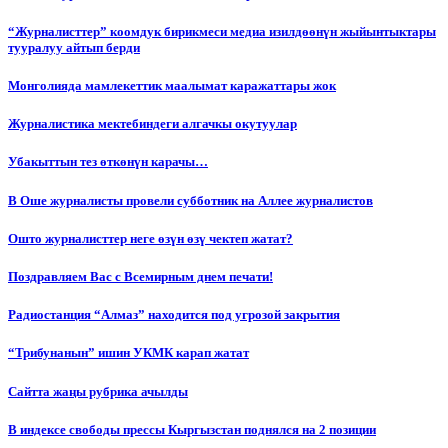
“Журналисттер” коомдук бирикмеси медиа изилдөөнүн жыйынтыктары
тууралуу айтып берди
Монголияда мамлекеттик маалымат каражаттары жок
Журналистика мектебиндеги алгачкы окутуулар
Убакыттын тез өткөнүн карачы…
В Оше журналисты провели субботник на Аллее журналистов
Ошто журналисттер неге өзүн өзү чектеп жатат?
Поздравляем Вас с Всемирным днем печати!
Радиостанция “Алмаз” находится под угрозой закрытия
“Трибунанын” ишин УКМК карап жатат
Сайтта жаңы рубрика ачылды
В индексе свободы прессы Кыргызстан поднялся на 2 позиции