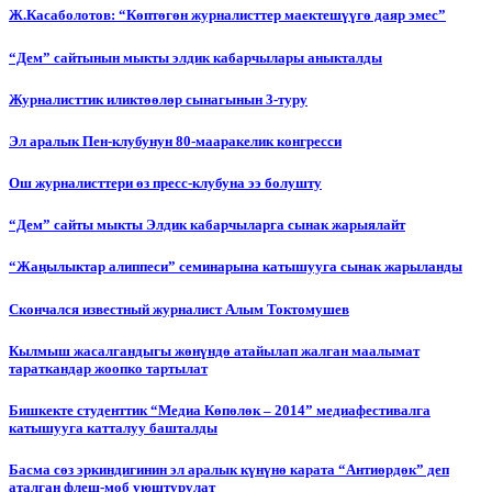
Ж.Касаболотов: “Көптөгөн журналисттер маектешүүгө даяр эмес”
“Дем” сайтынын мыкты элдик кабарчылары аныкталды
Журналисттик иликтөөлөр сынагынын 3-туру
Эл аралык Пен-клубунун 80-мааракелик конгресси
Ош журналисттери өз пресс-клубуна ээ болушту
“Дем” сайты мыкты Элдик кабарчыларга сынак жарыялайт
“Жаңылыктар алиппеси” семинарына катышууга сынак жарыланды
Cкончался известный журналист Алым Токтомушев
Кылмыш жасалгандыгы жөнүндө атайылап жалган маалымат
тараткандар жоопко тартылат
Бишкекте студенттик “Медиа Көпөлөк – 2014” медиафестивалга
катышууга катталуу башталды
Басма сөз эркиндигинин эл аралык күнүнө карата “Антиөрдөк” деп
аталган флеш-моб уюштурулат