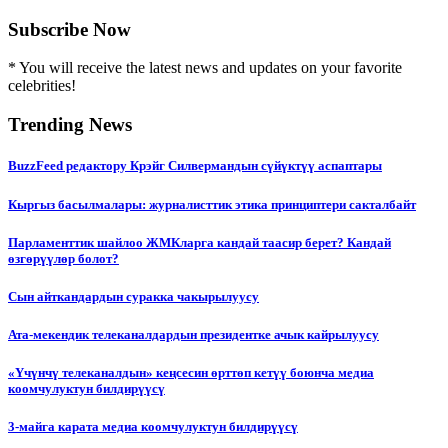
Subscribe Now
* You will receive the latest news and updates on your favorite
celebrities!
Trending News
BuzzFeed редактору Крэйг Силвермандын сүйүктүү аспаптары
Кыргыз басылмалары: журналисттик этика принциптери сакталбайт
Парламенттик шайлоо ЖМКларга кандай таасир берет? Кандай
өзгөрүүлөр болот?
Сын айткандардын суракка чакырылуусу
Ата-мекендик телеканалдардын президентке ачык кайрылуусу
«Үчүнчү телеканалдын» кеңсесин өрттөп кетүү боюнча медиа
коомчулуктун билдирүүсү
3-майга карата медиа коомчулуктун билдирүүсү