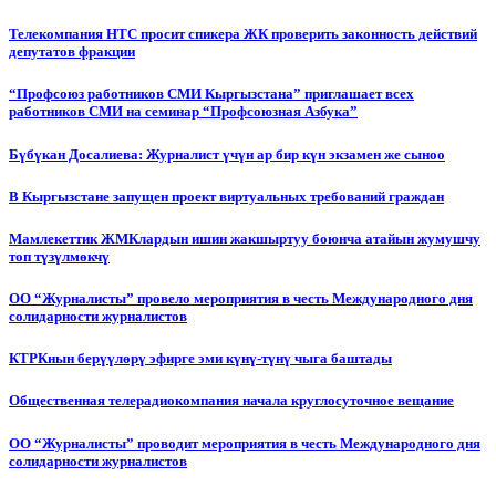
Телекомпания НТС просит спикера ЖК проверить законность действий
депутатов фракции
“Профсоюз работников СМИ Кыргызстана” приглашает всех
работников СМИ на семинар “Профсоюзная Азбука”
Бүбүкан Досалиева: Журналист үчүн ар бир күн экзамен же сыноо
В Кыргызстане запущен проект виртуальных требований граждан
Мамлекеттик ЖМКлардын ишин жакшыртуу боюнча атайын жумушчу
топ түзүлмөкчү
ОО “Журналисты” провело мероприятия в честь Международного дня
солидарности журналистов
КТРКнын берүүлөрү эфирге эми күнү-түнү чыга баштады
Общественная телерадиокомпания начала круглосуточное вещание
ОО “Журналисты” проводит мероприятия в честь Международного дня
солидарности журналистов