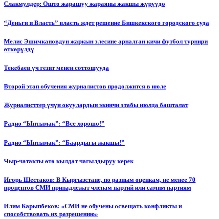
Слакмулдер: Ошто жарашуу жараяны жакшы жүрүүдө
“Деньги и Власть” власть ждет решение Бишкекского городского суда
Мелис Эшимкановдун жаркын элесине арналган кичи футбол турнири
өткөрүлдү
Текебаев үч гезит менен соттошууда
Второй этап обучения журналистов продолжится в июле
Журналисттер үчүн окуулардын экинчи этабы июлда башталат
Радио “Ынтымак”: “Все хорошо!”
Радио “Ынтымак”: “Баардыгы жакшы!”
Чыр-чатакты өтө кылдат чагылдыруу керек
Игорь Шестаков: В Кыргызстане, по разным оценкам, не менее 70
процентов СМИ принадлежат членам партий или самим партиям
Илим Карыпбеков: «СМИ не обучены освещать конфликты и
способствовать их разрешению»