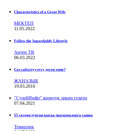
Characteristics of a Great Wife
МЕКТЕП
11.05.2022
Follow the Sugardaddy Lifestyle
Антен ТВ
06.03.2022
Сѳз сабаттуулугу деген эмне?
ЖАНАЗЫК
19.03.2016
"СулейИнфо" коомдук эркин гезити
07.04.2021
55 сөздөн турган кыска чыгармаларга сынак
Темирлик