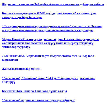
Журналист жана акын Зайырбек Ажыматов мезгилсиз дүйнөдөн кайтты
Бишкек комендатурасы ЖМК өкүлдөрүнө өзгөчө абал мөөнөтүнө
аккредитация бере баштады
“Сөз эркиндиги карикатуристтердин көзү менен” аталыштагы Экинчи
республикалык карикатуралар сынагынын мөөнөтү узартылды
Медиа Полиси Институту журналисттердин Өзгөчө абал учурундагы
жоопкерчилиги, маалыматка жетүүсү жана ишмердүүлүгүндөгү
чектөөлөр тууралуу
2020-жылдын 22-мартынан тарта Кыргызстанда өзгөчө кырдаал
киргизилди
Жаңы жылыңыздар менен!
“Азаттыкка”, “Клоопко” жана “24.kgге” каршы доо арыз боюнча
билдирүү
Кесиптешибиз Чынара Токонова дүйнө салды
“Азаттыкка” каршы иш жана сөз эркиндиги (видео)