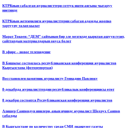
КТРКнын сабалган журналисттери соттук ишти аягына чыгаруу
ниетинде
КТРКнын жетекчилиги журналисттерин сабаган адамды жоопко
тартууну талап кылат
Марат Токоев: “ДЕМ” сайтынан бир эле мезгилде кырктан ашуун гезит,
сайттардын материалдарын окуса болот
В эфире – новое телевидение
В Бишкеке состоялась республиканская конференция журналистов
Кыргызстана (фоторепортаж)
Восстановлен памятник журналисту Геннадию Павлюку
8-декабрда журналисттердин республикалык конференциясы өтөт
8 декабря состоится Республиканская конференция журналистов
Алишер Саиповдун инилери, анын ичинде журналист Шохрух Саипов
сабалды
В Кыргызстане по количеству среди СМИ лидируют газеты