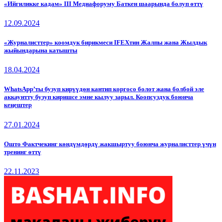
«Ийгиликке кадам» III Медиафоруму Баткен шаарында болуп өттү
12.09.2024
«Журналисттер» коомдук бирикмеси IFEXтин Жалпы жана Жылдык
жыйындарына катышты
18.04.2024
WhatsApp’ты бузуп кирүүдөн кантип коргосо болот жана болбой эле
аккаунтту бузуп киришсе эмне кылуу зарыл. Коопсуздук боюнча
кеңештер
27.01.2024
Ошто Фактчекинг көндүмдөрдү жакшыртуу боюнча журналисттер үчүн
тренинг өттү
22.11.2023