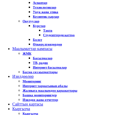
Аспаптар
Технологиялар
Укук жана этика
Кесиптик сырлар
Окутуулар
Курстар
Такта
Студенттерди каттоо
Болот
Өткөрүлгөндөрдөн
Маалыматтар кампасы
ЖМК
Басылмалар
ТВ, радио
Интернет басылмалар
Басма сөз кызматтары
Изилдөөлөр
Мониторинг
Интернет тармагынын абалы
Жалпыга маалымдоо каражаттары
Башка мониторингдер
Изилдөө жана отчеттор
Cайттын картасы
Кыргызча
Кыргызча