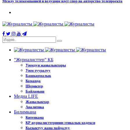
Между телекомпанией и ведущим идет спор на авторство телепроекта
”Журналисттер” КБ
Уюмдун жаңылыктары
Уюм тууралуу
Башкармалык
Команда
Шериктер
Байланыш
Медиа LIFE
Жанылыктар
Аналитика
Билимкана
Китепкана
КР журналисттеринин этикалык кодекси
Кызыктуу жана пайдалуу