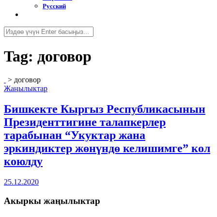
Русский
Tag:
договор
>
договор
Жаңылыктар
Бишкекте Кыргыз Республикасынын
Президенттигине талапкерлер
тарабынан “Укуктар жана
эркиндиктер жөнүндө келишимге” кол
коюлду
25.12.2020
Акыркы жаңылыктар