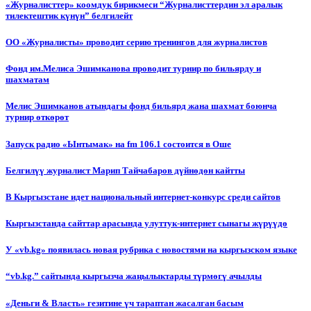
«Журналисттер» коомдук бирикмеси “Журналисттердин эл аралык
тилектештик күнүн” белгилейт
ОО «Журналисты» проводит серию тренингов для журналистов
Фонд им.Мелиса Эшимканова проводит турнир по бильярду и
шахматам
Мелис Эшимканов атындагы фонд бильярд жана шахмат боюнча
турнир өткөрөт
Запуск радио «Ынтымак» на fm 106.1 состоится в Оше
Белгилүү журналист Марип Тайчабаров дүйнөдөн кайтты
В Кыргызстане идет национальный интернет-конкурс среди сайтов
Кыргызстанда сайттар арасында улуттук-интернет сынагы жүрүүдө
У «vb.kg» появилась новая рубрика с новостями на кыргызском языке
“vb.kg.” сайтында кыргызча жаңылыктарды түрмөгү ачылды
«Деньги & Власть» гезитине үч тараптан жасалган басым