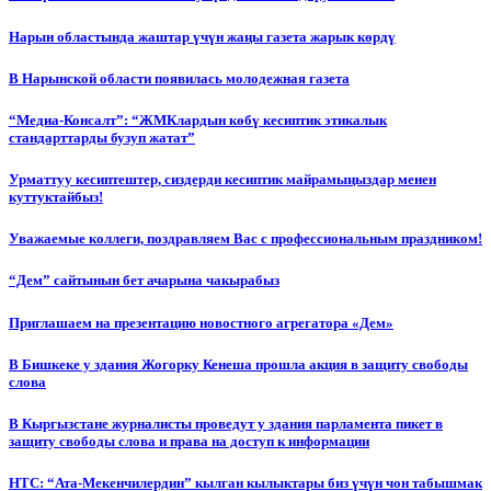
Нарын областында жаштар үчүн жаңы газета жарык көрдү
В Нарынской области появилась молодежная газета
“Медиа-Консалт”: “ЖМКлардын көбү кесиптик этикалык
стандарттарды бузуп жатат”
Урматтуу кесиптештер, сиздерди кесиптик майрамыңыздар менен
куттуктайбыз!
Уважаемые коллеги, поздравляем Вас с профессиональным праздником!
“Дем” сайтынын бет ачарына чакырабыз
Приглашаем на презентацию новостного агрегатора «Дем»
В Бишкеке у здания Жогорку Кенеша прошла акция в защиту свободы
слова
В Кыргызстане журналисты проведут у здания парламента пикет в
защиту свободы слова и права на доступ к информации
НТС: “Ата-Мекенчилердин” кылган кылыктары биз үчүн чон табышмак