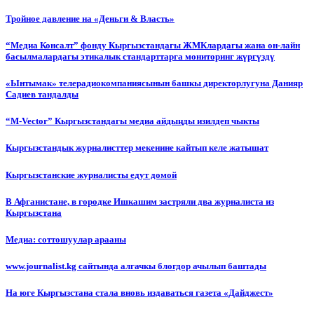
Тройное давление на «Деньги & Власть»
“Медиа Консалт” фонду Кыргызстандагы ЖМКлардагы жана он-лайн
басылмалардагы этикалык стандарттарга мониторинг жүргүздү
«Ынтымак» телерадиокомпаниясынын башкы директорлугуна Данияр
Садиев тандалды
“М-Vector” Кыргызстандагы медиа айдыңды изилдеп чыкты
Кыргызстандык журналисттер мекенине кайтып келе жатышат
Кыргызстанские журналисты едут домой
В Афганистане, в городке Ишкашим застряли два журналиста из
Кыргызстана
Медиа: соттошуулар арааны
www.journalist.kg сайтында алгачкы блогдор ачылып баштады
На юге Кыргызстана стала вновь издаваться газета «Дайджест»