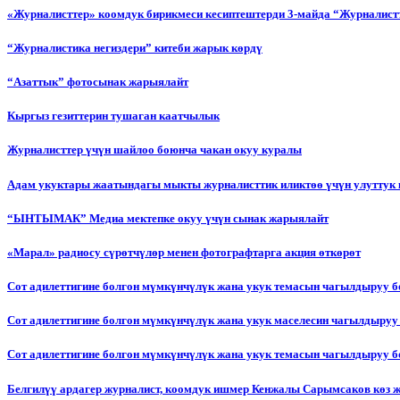
«Журналисттер» коомдук бирикмеси кесиптештерди 3-майда “Журналистт
“Журналистика негиздери” китеби жарык көрдү
“Азаттык” фотосынак жарыялайт
Кыргыз гезиттерин тушаган каатчылык
Журналисттер үчүн шайлоо боюнча чакан окуу куралы
Адам укуктары жаатындагы мыкты журналисттик иликтөө үчүн улуттук 
“ЫНТЫМАК” Медиа мектепке окуу үчүн сынак жарыялайт
«Марал» радиосу сүрөтчүлөр менен фотографтарга акция өткөрөт
Сот адилеттигине болгон мүмкүнчүлүк жана укук темасын чагылдыруу 
Сот адилеттигине болгон мүмкүнчүлүк жана укук маселесин чагылдыруу
Сот адилеттигине болгон мүмкүнчүлүк жана укук темасын чагылдыруу
Белгилүү ардагер журналист, коомдук ишмер Кенжалы Сарымсаков көз 