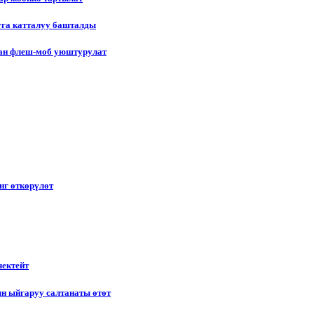
уга катталуу башталды
лган флеш-моб уюштурулат
нг өткөрүлөт
чектейт
н ыйгаруу салтанаты өтөт