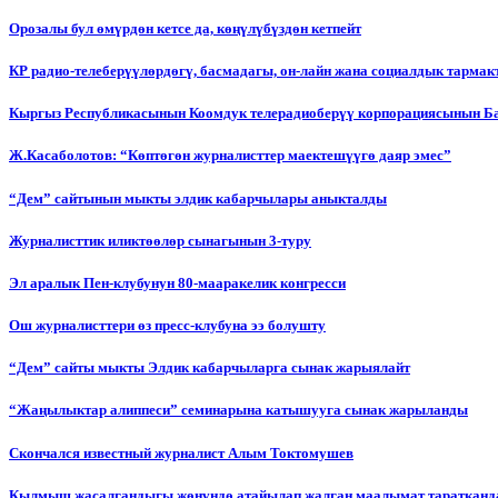
Орозалы бул өмүрдөн кетсе да, көңүлүбүздөн кетпейт
КР радио-телеберүүлөрдөгү, басмадагы, он-лайн жана социалдык тарма
Кыргыз Республикасынын Коомдук телерадиоберүү корпорациясынын Б
Ж.Касаболотов: “Көптөгөн журналисттер маектешүүгө даяр эмес”
“Дем” сайтынын мыкты элдик кабарчылары аныкталды
Журналисттик иликтөөлөр сынагынын 3-туру
Эл аралык Пен-клубунун 80-мааракелик конгресси
Ош журналисттери өз пресс-клубуна ээ болушту
“Дем” сайты мыкты Элдик кабарчыларга сынак жарыялайт
“Жаңылыктар алиппеси” семинарына катышууга сынак жарыланды
Cкончался известный журналист Алым Токтомушев
Кылмыш жасалгандыгы жөнүндө атайылап жалган маалымат таратканда