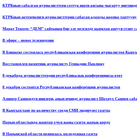
КТРКнын сабалган журналисттери соттук ишти аягына чыгаруу ниетинд
КТРКнын жетекчилиги журналисттерин сабаган адамды жоопко тартууну
Марат Токоев: “ДЕМ” сайтынан бир эле мезгилде кырктан ашуун гезит, 
В эфире – новое телевидение
В Бишкеке состоялась республиканская конференция журналистов Кыргы
Восстановлен памятник журналисту Геннадию Павлюку
8-декабрда журналисттердин республикалык конференциясы өтөт
8 декабря состоится Республиканская конференция журналистов
Алишер Саиповдун инилери, анын ичинде журналист Шохрух Саипов саб
В Кыргызстане по количеству среди СМИ лидируют газеты
Нарын областында жаштар үчүн жаңы газета жарык көрдү
В Нарынской области появилась молодежная газета