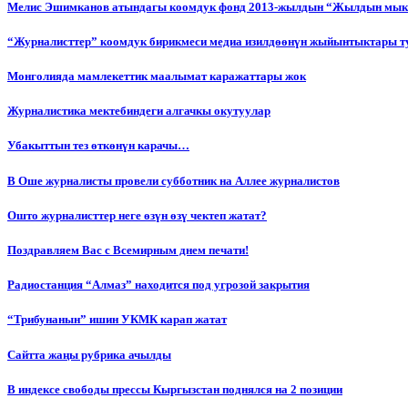
Мелис Эшимканов атындагы коомдук фонд 2013-жылдын “Жылдын мык
“Журналисттер” коомдук бирикмеси медиа изилдөөнүн жыйынтыктары т
Монголияда мамлекеттик маалымат каражаттары жок
Журналистика мектебиндеги алгачкы окутуулар
Убакыттын тез өткөнүн карачы…
В Оше журналисты провели субботник на Аллее журналистов
Ошто журналисттер неге өзүн өзү чектеп жатат?
Поздравляем Вас с Всемирным днем печати!
Радиостанция “Алмаз” находится под угрозой закрытия
“Трибунанын” ишин УКМК карап жатат
Сайтта жаңы рубрика ачылды
В индексе свободы прессы Кыргызстан поднялся на 2 позиции