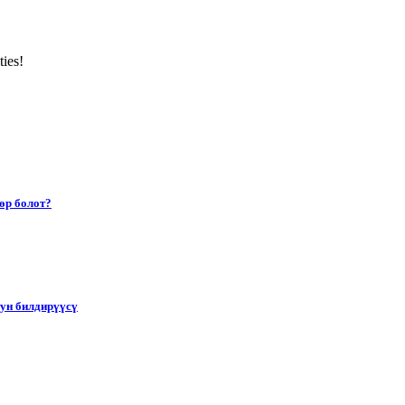
ties!
өр болот?
тун билдирүүсү