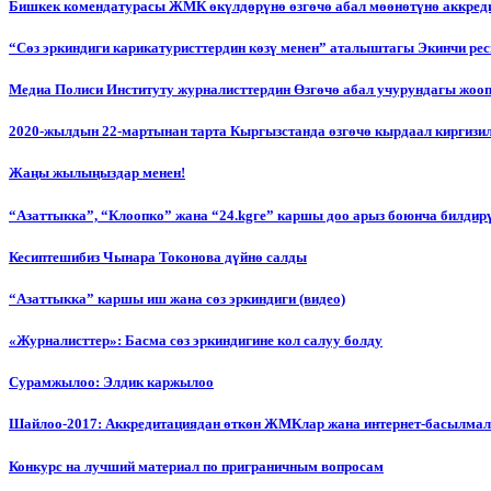
Бишкек комендатурасы ЖМК өкүлдөрүнө өзгөчө абал мөөнөтүнө аккред
“Сөз эркиндиги карикатуристтердин көзү менен” аталыштагы Экинчи р
Медиа Полиси Институту журналисттердин Өзгөчө абал учурундагы жоо
2020-жылдын 22-мартынан тарта Кыргызстанда өзгөчө кырдаал киргизи
Жаңы жылыңыздар менен!
“Азаттыкка”, “Клоопко” жана “24.kgге” каршы доо арыз боюнча билдир
Кесиптешибиз Чынара Токонова дүйнө салды
“Азаттыкка” каршы иш жана сөз эркиндиги (видео)
«Журналисттер»: Басма сөз эркиндигине кол салуу болду
Сурамжылоо: Элдик каржылоо
Шайлоо-2017: Аккредитациядан өткөн ЖМКлар жана интернет-басылма
Конкурс на лучший материал по приграничным вопросам