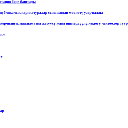
итация бере баштады
еспубликалык карикатуралар сынагынын мөөнөтү узартылды
пкерчилиги, маалыматка жетүүсү жана ишмердүүлүгүндөгү чектөөлөр туу
лди
үү
лар