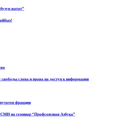
бузуп жатат”
айбыз!
ова
 свободы слова и права на доступ к информации
епутатов фракции
 СМИ на семинар “Профсоюзная Азбука”