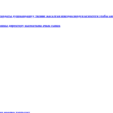
ктардагы душмандашуу тилине жасалган изилдөөлөрдүн кезектеги этабы а
ашкы директору кызматына ачык сынак
р жоопко тартылат