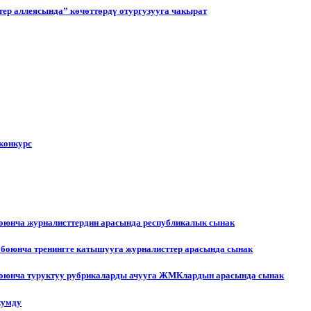
ер аллеясында” көчөттөрдү отургузууга чакырат
конкурс
боюнча журналисттердин арасында республикалык сынак
 боюнча тренингге катышууга журналисттер арасында сынак
 боюнча туруктуу рубрикаларды ачууга ЖМКлардын арасында сынак
жумду