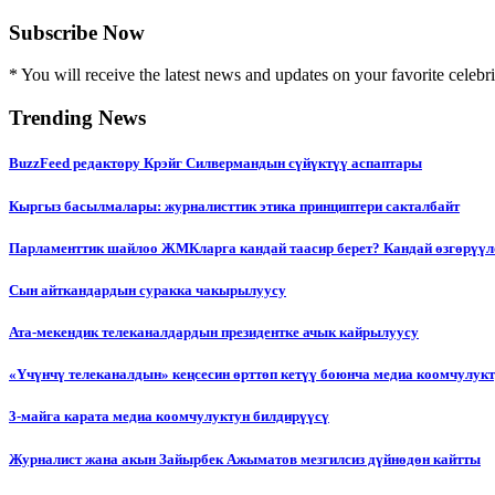
Subscribe Now
* You will receive the latest news and updates on your favorite celebri
Trending News
BuzzFeed редактору Крэйг Силвермандын сүйүктүү аспаптары
Кыргыз басылмалары: журналисттик этика принциптери сакталбайт
Парламенттик шайлоо ЖМКларга кандай таасир берет? Кандай өзгөрүүл
Сын айткандардын суракка чакырылуусу
Ата-мекендик телеканалдардын президентке ачык кайрылуусу
«Үчүнчү телеканалдын» кеңсесин өрттөп кетүү боюнча медиа коомчулук
3-майга карата медиа коомчулуктун билдирүүсү
Журналист жана акын Зайырбек Ажыматов мезгилсиз дүйнөдөн кайтты