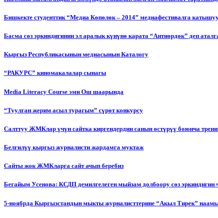
Бишкекте студенттик “Медиа Көпөлөк – 2014” медиафестивалга катышу
Басма сөз эркиндигинин эл аралык күнүнө карата “Антиөрдөк” деп ата
Кыргыз Республикасынын медиасынын Каталогу
“РАКУРС” киномакалалар сынагы
Media Literacy Сourse эми Ош шаарында
“Туулган жерим асыл турагым” сүрөт конкурсу
Салттуу ЖМКлар үчүн сайтка киргендердин санын өстүрүү боюнча трени
Белгилүү кыргыз журналисти жардамга муктаж
Сайты жок ЖМКларга сайт ачып беребиз
Бегайым Усенова: КСДП демилгелеген мыйзам долбоору сөз эркиндигин 
5-ноябрда Кыргызстандын мыкты журналисттерине “Акыл Тирек” наамы