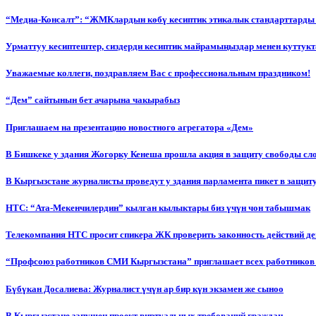
“Медиа-Консалт”: “ЖМКлардын көбү кесиптик этикалык стандарттарды 
Урматтуу кесиптештер, сиздерди кесиптик майрамыңыздар менен куттукт
Уважаемые коллеги, поздравляем Вас с профессиональным праздником!
“Дем” сайтынын бет ачарына чакырабыз
Приглашаем на презентацию новостного агрегатора «Дем»
В Бишкеке у здания Жогорку Кенеша прошла акция в защиту свободы сл
В Кыргызстане журналисты проведут у здания парламента пикет в защиту
НТС: “Ата-Мекенчилердин” кылган кылыктары биз үчүн чон табышмак
Телекомпания НТС просит спикера ЖК проверить законность действий д
“Профсоюз работников СМИ Кыргызстана” приглашает всех работников
Бүбүкан Досалиева: Журналист үчүн ар бир күн экзамен же сыноо
В Кыргызстане запущен проект виртуальных требований граждан