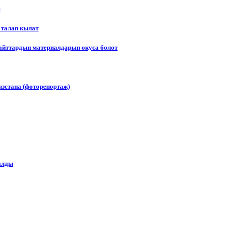
е
 талап кылат
сайттардын материалдарын окуса болот
зстана (фоторепортаж)
алды