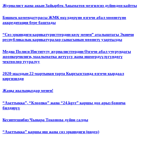
Журналист жана акын Зайырбек Ажыматов мезгилсиз дүйнөдөн кайтты
Бишкек комендатурасы ЖМК өкүлдөрүнө өзгөчө абал мөөнөтүнө
аккредитация бере баштады
“Сөз эркиндиги карикатуристтердин көзү менен” аталыштагы Экинчи
республикалык карикатуралар сынагынын мөөнөтү узартылды
Медиа Полиси Институту журналисттердин Өзгөчө абал учурундагы
жоопкерчилиги, маалыматка жетүүсү жана ишмердүүлүгүндөгү
чектөөлөр тууралуу
2020-жылдын 22-мартынан тарта Кыргызстанда өзгөчө кырдаал
киргизилди
Жаңы жылыңыздар менен!
“Азаттыкка”, “Клоопко” жана “24.kgге” каршы доо арыз боюнча
билдирүү
Кесиптешибиз Чынара Токонова дүйнө салды
“Азаттыкка” каршы иш жана сөз эркиндиги (видео)