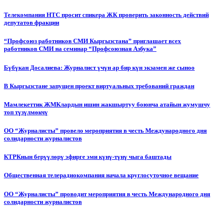
Телекомпания НТС просит спикера ЖК проверить законность действий
депутатов фракции
“Профсоюз работников СМИ Кыргызстана” приглашает всех
работников СМИ на семинар “Профсоюзная Азбука”
Бүбүкан Досалиева: Журналист үчүн ар бир күн экзамен же сыноо
В Кыргызстане запущен проект виртуальных требований граждан
Мамлекеттик ЖМКлардын ишин жакшыртуу боюнча атайын жумушчу
топ түзүлмөкчү
ОО “Журналисты” провело мероприятия в честь Международного дня
солидарности журналистов
КТРКнын берүүлөрү эфирге эми күнү-түнү чыга баштады
Общественная телерадиокомпания начала круглосуточное вещание
ОО “Журналисты” проводит мероприятия в честь Международного дня
солидарности журналистов