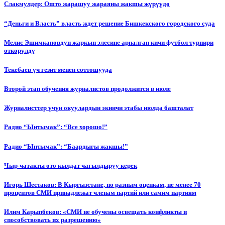
Слакмулдер: Ошто жарашуу жараяны жакшы жүрүүдө
“Деньги и Власть” власть ждет решение Бишкекского городского суда
Мелис Эшимкановдун жаркын элесине арналган кичи футбол турнири
өткөрүлдү
Текебаев үч гезит менен соттошууда
Второй этап обучения журналистов продолжится в июле
Журналисттер үчүн окуулардын экинчи этабы июлда башталат
Радио “Ынтымак”: “Все хорошо!”
Радио “Ынтымак”: “Баардыгы жакшы!”
Чыр-чатакты өтө кылдат чагылдыруу керек
Игорь Шестаков: В Кыргызстане, по разным оценкам, не менее 70
процентов СМИ принадлежат членам партий или самим партиям
Илим Карыпбеков: «СМИ не обучены освещать конфликты и
способствовать их разрешению»