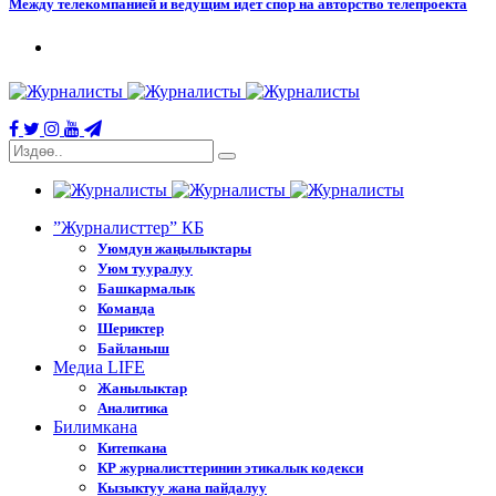
Между телекомпанией и ведущим идет спор на авторство телепроекта
”Журналисттер” КБ
Уюмдун жаңылыктары
Уюм тууралуу
Башкармалык
Команда
Шериктер
Байланыш
Медиа LIFE
Жанылыктар
Аналитика
Билимкана
Китепкана
КР журналисттеринин этикалык кодекси
Кызыктуу жана пайдалуу