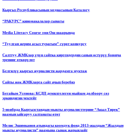
Кыргыз Республикасынын медиасынын Каталогу
“РАКУРС” киномакалалар сынагы
Media Literacy Сourse эми Ош шаарында
“Туулган жерим асыл турагым” сүрөт конкурсу
Салттуу ЖМКлар үчүн сайтка киргендердин санын өстүрүү боюнча
тренинг өткөрүлөт
Белгилүү кыргыз журналисти жардамга муктаж
Сайты жок ЖМКларга сайт ачып беребиз
Бегайым Усенова: КСДП демилгелеген мыйзам долбоору сөз
эркиндигин чектейт
5-ноябрда Кыргызстандын мыкты журналисттерине “Акыл Тирек”
наамын ыйгаруу салтанаты өтөт
Мелис Эшимканов атындагы коомдук фонд 2013-жылдын “Жылдын
мыкты журналисти” наамына сынак жарыялайт