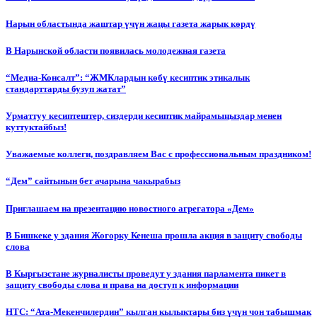
Нарын областында жаштар үчүн жаңы газета жарык көрдү
В Нарынской области появилась молодежная газета
“Медиа-Консалт”: “ЖМКлардын көбү кесиптик этикалык
стандарттарды бузуп жатат”
Урматтуу кесиптештер, сиздерди кесиптик майрамыңыздар менен
куттуктайбыз!
Уважаемые коллеги, поздравляем Вас с профессиональным праздником!
“Дем” сайтынын бет ачарына чакырабыз
Приглашаем на презентацию новостного агрегатора «Дем»
В Бишкеке у здания Жогорку Кенеша прошла акция в защиту свободы
слова
В Кыргызстане журналисты проведут у здания парламента пикет в
защиту свободы слова и права на доступ к информации
НТС: “Ата-Мекенчилердин” кылган кылыктары биз үчүн чон табышмак