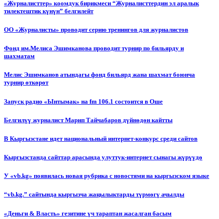
«Журналисттер» коомдук бирикмеси “Журналисттердин эл аралык
тилектештик күнүн” белгилейт
ОО «Журналисты» проводит серию тренингов для журналистов
Фонд им.Мелиса Эшимканова проводит турнир по бильярду и
шахматам
Мелис Эшимканов атындагы фонд бильярд жана шахмат боюнча
турнир өткөрөт
Запуск радио «Ынтымак» на fm 106.1 состоится в Оше
Белгилүү журналист Марип Тайчабаров дүйнөдөн кайтты
В Кыргызстане идет национальный интернет-конкурс среди сайтов
Кыргызстанда сайттар арасында улуттук-интернет сынагы жүрүүдө
У «vb.kg» появилась новая рубрика с новостями на кыргызском языке
“vb.kg.” сайтында кыргызча жаңылыктарды түрмөгү ачылды
«Деньги & Власть» гезитине үч тараптан жасалган басым