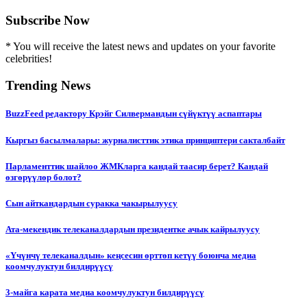
Subscribe Now
* You will receive the latest news and updates on your favorite
celebrities!
Trending News
BuzzFeed редактору Крэйг Силвермандын сүйүктүү аспаптары
Кыргыз басылмалары: журналисттик этика принциптери сакталбайт
Парламенттик шайлоо ЖМКларга кандай таасир берет? Кандай
өзгөрүүлөр болот?
Сын айткандардын суракка чакырылуусу
Ата-мекендик телеканалдардын президентке ачык кайрылуусу
«Үчүнчү телеканалдын» кеңсесин өрттөп кетүү боюнча медиа
коомчулуктун билдирүүсү
3-майга карата медиа коомчулуктун билдирүүсү