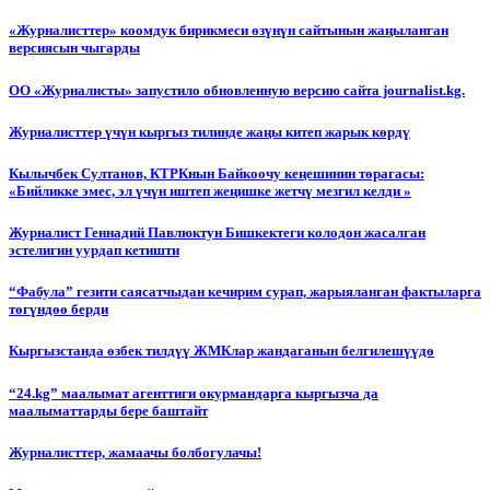
«Журналисттер» коомдук бирикмеси өзүнүн сайтынын жаңыланган
версиясын чыгарды
ОО «Журналисты» запустило обновленную версию сайта journalist.kg.
Журналисттер үчүн кыргыз тилинде жаңы китеп жарык көрдү
Кылычбек Султанов, КТРКнын Байкоочу кеңешинин төрагасы:
«Бийликке эмес, эл үчүн иштеп жеңишке жетчү мезгил келди »
Журналист Геннадий Павлюктун Бишкектеги колодон жасалган
эстелигин уурдап кетишти
“Фабула” гезити саясатчыдан кечирим сурап, жарыяланган фактыларга
төгүндөө берди
Кыргызстанда өзбек тилдүү ЖМКлар жандаганын белгилешүүдө
“24.kg” маалымат агенттиги окурмандарга кыргызча да
маалыматтарды бере баштайт
Журналисттер, жамаачы болбогулачы!