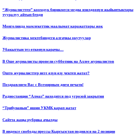
“Журналисттер” коомдук бирикмеси медиа изилдөөнүн жыйынтыктары
тууралуу айтып берди
Монголияда мамлекеттик маалымат каражаттары жок
Журналистика мектебиндеги алгачкы окутуулар
Убакыттын тез өткөнүн карачы…
В Оше журналисты провели субботник на Аллее журналистов
Ошто журналисттер неге өзүн өзү чектеп жатат?
Поздравляем Вас с Всемирным днем печати!
Радиостанция “Алмаз” находится под угрозой закрытия
“Трибунанын” ишин УКМК карап жатат
Сайтта жаңы рубрика ачылды
В индексе свободы прессы Кыргызстан поднялся на 2 позиции