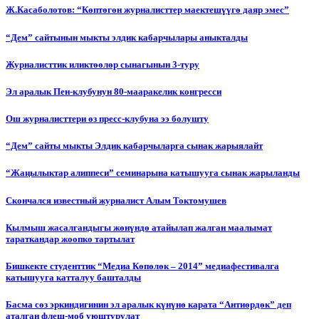
Ж.Касаболотов: “Көптөгөн журналисттер маектешүүгө даяр эмес”
“Дем” сайтынын мыкты элдик кабарчылары аныкталды
Журналисттик иликтөөлөр сынагынын 3-туру
Эл аралык Пен-клубунун 80-мааракелик конгресси
Ош журналисттери өз пресс-клубуна ээ болушту
“Дем” сайты мыкты Элдик кабарчыларга сынак жарыялайт
“Жаңылыктар алиппеси” семинарына катышууга сынак жарыланды
Cкончался известный журналист Алым Токтомушев
Кылмыш жасалгандыгы жөнүндө атайылап жалган маалымат
тараткандар жоопко тартылат
Бишкекте студенттик “Медиа Көпөлөк – 2014” медиафестивалга
катышууга катталуу башталды
Басма сөз эркиндигинин эл аралык күнүнө карата “Антиөрдөк” деп
аталган флеш-моб уюштурулат