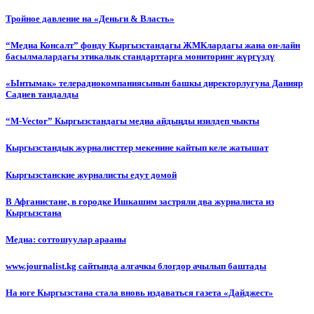
Тройное давление на «Деньги & Власть»
“Медиа Консалт” фонду Кыргызстандагы ЖМКлардагы жана он-лайн
басылмалардагы этикалык стандарттарга мониторинг жүргүздү
«Ынтымак» телерадиокомпаниясынын башкы директорлугуна Данияр
Садиев тандалды
“М-Vector” Кыргызстандагы медиа айдыңды изилдеп чыкты
Кыргызстандык журналисттер мекенине кайтып келе жатышат
Кыргызстанские журналисты едут домой
В Афганистане, в городке Ишкашим застряли два журналиста из
Кыргызстана
Медиа: соттошуулар арааны
www.journalist.kg сайтында алгачкы блогдор ачылып баштады
На юге Кыргызстана стала вновь издаваться газета «Дайджест»