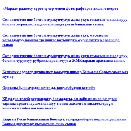
«Марал» радиосу сүрөтчүлөр менен фотографтарга акция өткөрөт
Сот адилеттигине болгон мүмкүнчүлүк жана укук темасын чагылдыруу
боюнча журналисттердин арасында республикалык сынак
Сот адилеттигине болгон мүмкүнчүлүк жана укук маселесин
чагылдыруу боюнча тренингге катышууга журналисттер арасында
сынак
Сот адилеттигине болгон мүмкүнчүлүк жана укук темасын чагылдыруу
боюнча туруктуу рубрикаларды ачууга ЖМКлардын арасында сынак
Белгилүү ардагер журналист, коомдук ишмер Кенжалы Сарымсаков көз
жумду
Орозалы бул өмүрдөн кетсе да, көңүлүбүздөн кетпейт
КР радио-телеберүүлөрдөгү, басмадагы, он-лайн жана социалдык
тармактардагы душмандашуу тилине жасалган изилдөөлөрдүн
кезектеги этабы аягына чыкты
Кыргыз Республикасынын Коомдук телерадиоберүү корпорациясынын
Башкы директору кызматына ачык сынак