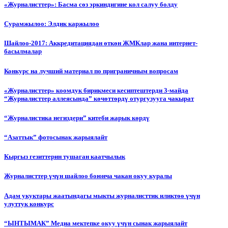
«Журналисттер»: Басма сөз эркиндигине кол салуу болду
Сурамжылоо: Элдик каржылоо
Шайлоо-2017: Аккредитациядан өткөн ЖМКлар жана интернет-
басылмалар
Конкурс на лучший материал по приграничным вопросам
«Журналисттер» коомдук бирикмеси кесиптештерди 3-майда
“Журналисттер аллеясында” көчөттөрдү отургузууга чакырат
“Журналистика негиздери” китеби жарык көрдү
“Азаттык” фотосынак жарыялайт
Кыргыз гезиттерин тушаган каатчылык
Журналисттер үчүн шайлоо боюнча чакан окуу куралы
Адам укуктары жаатындагы мыкты журналисттик иликтөө үчүн
улуттук конкурс
“ЫНТЫМАК” Медиа мектепке окуу үчүн сынак жарыялайт