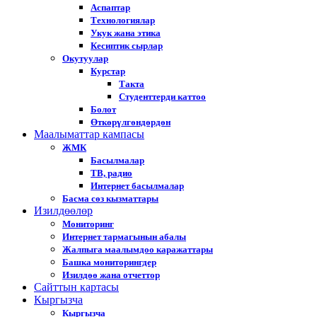
Аспаптар
Технологиялар
Укук жана этика
Кесиптик сырлар
Окутуулар
Курстар
Такта
Студенттерди каттоо
Болот
Өткөрүлгөндөрдөн
Маалыматтар кампасы
ЖМК
Басылмалар
ТВ, радио
Интернет басылмалар
Басма сөз кызматтары
Изилдөөлөр
Мониторинг
Интернет тармагынын абалы
Жалпыга маалымдоо каражаттары
Башка мониторингдер
Изилдөө жана отчеттор
Cайттын картасы
Кыргызча
Кыргызча