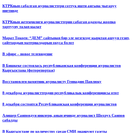
КТРКнын сабалган журналисттери соттук ишти аягына чыгаруу
ниетинде
КТРКнын жетекчилиги журналисттерин сабаган адамды жоопко
тартууну талап кылат
Марат Токоев: “ДЕМ” сайтынан бир эле мезгилде кырктан ашуун гезит,
сайттардын материалдарын окуса болот
В эфире – новое телевидение
В Бишкеке состоялась республиканская конференция журналистов
Кыргызстана (фоторепортаж)
Восстановлен памятник журналисту Геннадию Павлюку
8-декабрда журналисттердин республикалык конференциясы өтөт
8 декабря состоится Республиканская конференция журналистов
Алишер Саиповдун инилери, анын ичинде журналист Шохрух Саипов
сабалды
В Кыргызстане по количеству среди СМИ лидируют газеты