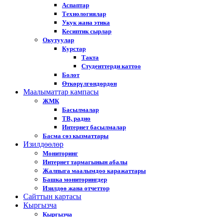
Аспаптар
Технологиялар
Укук жана этика
Кесиптик сырлар
Окутуулар
Курстар
Такта
Студенттерди каттоо
Болот
Өткөрүлгөндөрдөн
Маалыматтар кампасы
ЖМК
Басылмалар
ТВ, радио
Интернет басылмалар
Басма сөз кызматтары
Изилдөөлөр
Мониторинг
Интернет тармагынын абалы
Жалпыга маалымдоо каражаттары
Башка мониторингдер
Изилдөө жана отчеттор
Cайттын картасы
Кыргызча
Кыргызча