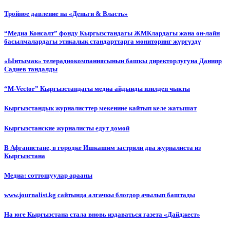
Тройное давление на «Деньги & Власть»
“Медиа Консалт” фонду Кыргызстандагы ЖМКлардагы жана он-лайн
басылмалардагы этикалык стандарттарга мониторинг жүргүздү
«Ынтымак» телерадиокомпаниясынын башкы директорлугуна Данияр
Садиев тандалды
“М-Vector” Кыргызстандагы медиа айдыңды изилдеп чыкты
Кыргызстандык журналисттер мекенине кайтып келе жатышат
Кыргызстанские журналисты едут домой
В Афганистане, в городке Ишкашим застряли два журналиста из
Кыргызстана
Медиа: соттошуулар арааны
www.journalist.kg сайтында алгачкы блогдор ачылып баштады
На юге Кыргызстана стала вновь издаваться газета «Дайджест»