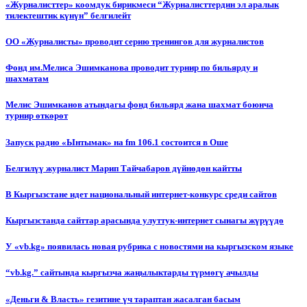
«Журналисттер» коомдук бирикмеси “Журналисттердин эл аралык
тилектештик күнүн” белгилейт
ОО «Журналисты» проводит серию тренингов для журналистов
Фонд им.Мелиса Эшимканова проводит турнир по бильярду и
шахматам
Мелис Эшимканов атындагы фонд бильярд жана шахмат боюнча
турнир өткөрөт
Запуск радио «Ынтымак» на fm 106.1 состоится в Оше
Белгилүү журналист Марип Тайчабаров дүйнөдөн кайтты
В Кыргызстане идет национальный интернет-конкурс среди сайтов
Кыргызстанда сайттар арасында улуттук-интернет сынагы жүрүүдө
У «vb.kg» появилась новая рубрика с новостями на кыргызском языке
“vb.kg.” сайтында кыргызча жаңылыктарды түрмөгү ачылды
«Деньги & Власть» гезитине үч тараптан жасалган басым