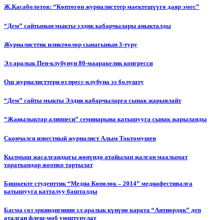
Ж.Касаболотов: “Көптөгөн журналисттер маектешүүгө даяр эмес”
“Дем” сайтынын мыкты элдик кабарчылары аныкталды
Журналисттик иликтөөлөр сынагынын 3-туру
Эл аралык Пен-клубунун 80-мааракелик конгресси
Ош журналисттери өз пресс-клубуна ээ болушту
“Дем” сайты мыкты Элдик кабарчыларга сынак жарыялайт
“Жаңылыктар алиппеси” семинарына катышууга сынак жарыланды
Cкончался известный журналист Алым Токтомушев
Кылмыш жасалгандыгы жөнүндө атайылап жалган маалымат
тараткандар жоопко тартылат
Бишкекте студенттик “Медиа Көпөлөк – 2014” медиафестивалга
катышууга катталуу башталды
Басма сөз эркиндигинин эл аралык күнүнө карата “Антиөрдөк” деп
аталган флеш-моб уюштурулат