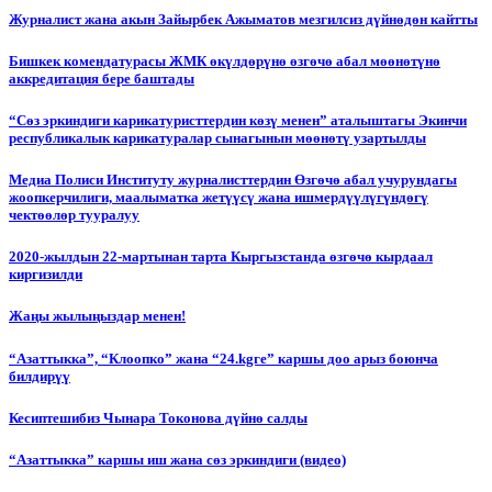
Журналист жана акын Зайырбек Ажыматов мезгилсиз дүйнөдөн кайтты
Бишкек комендатурасы ЖМК өкүлдөрүнө өзгөчө абал мөөнөтүнө
аккредитация бере баштады
“Сөз эркиндиги карикатуристтердин көзү менен” аталыштагы Экинчи
республикалык карикатуралар сынагынын мөөнөтү узартылды
Медиа Полиси Институту журналисттердин Өзгөчө абал учурундагы
жоопкерчилиги, маалыматка жетүүсү жана ишмердүүлүгүндөгү
чектөөлөр тууралуу
2020-жылдын 22-мартынан тарта Кыргызстанда өзгөчө кырдаал
киргизилди
Жаңы жылыңыздар менен!
“Азаттыкка”, “Клоопко” жана “24.kgге” каршы доо арыз боюнча
билдирүү
Кесиптешибиз Чынара Токонова дүйнө салды
“Азаттыкка” каршы иш жана сөз эркиндиги (видео)