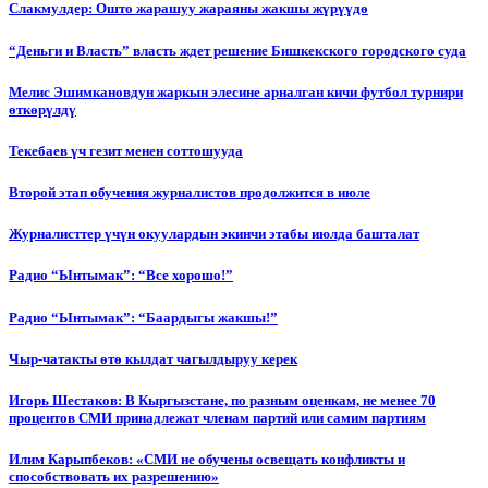
Слакмулдер: Ошто жарашуу жараяны жакшы жүрүүдө
“Деньги и Власть” власть ждет решение Бишкекского городского суда
Мелис Эшимкановдун жаркын элесине арналган кичи футбол турнири
өткөрүлдү
Текебаев үч гезит менен соттошууда
Второй этап обучения журналистов продолжится в июле
Журналисттер үчүн окуулардын экинчи этабы июлда башталат
Радио “Ынтымак”: “Все хорошо!”
Радио “Ынтымак”: “Баардыгы жакшы!”
Чыр-чатакты өтө кылдат чагылдыруу керек
Игорь Шестаков: В Кыргызстане, по разным оценкам, не менее 70
процентов СМИ принадлежат членам партий или самим партиям
Илим Карыпбеков: «СМИ не обучены освещать конфликты и
способствовать их разрешению»