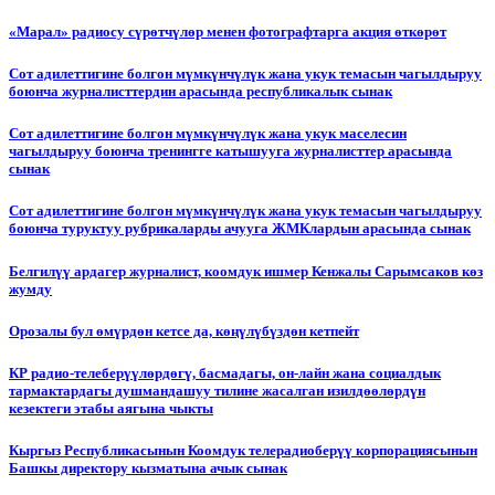
«Марал» радиосу сүрөтчүлөр менен фотографтарга акция өткөрөт
Сот адилеттигине болгон мүмкүнчүлүк жана укук темасын чагылдыруу
боюнча журналисттердин арасында республикалык сынак
Сот адилеттигине болгон мүмкүнчүлүк жана укук маселесин
чагылдыруу боюнча тренингге катышууга журналисттер арасында
сынак
Сот адилеттигине болгон мүмкүнчүлүк жана укук темасын чагылдыруу
боюнча туруктуу рубрикаларды ачууга ЖМКлардын арасында сынак
Белгилүү ардагер журналист, коомдук ишмер Кенжалы Сарымсаков көз
жумду
Орозалы бул өмүрдөн кетсе да, көңүлүбүздөн кетпейт
КР радио-телеберүүлөрдөгү, басмадагы, он-лайн жана социалдык
тармактардагы душмандашуу тилине жасалган изилдөөлөрдүн
кезектеги этабы аягына чыкты
Кыргыз Республикасынын Коомдук телерадиоберүү корпорациясынын
Башкы директору кызматына ачык сынак