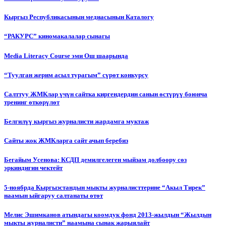
Кыргыз Республикасынын медиасынын Каталогу
“РАКУРС” киномакалалар сынагы
Media Literacy Сourse эми Ош шаарында
“Туулган жерим асыл турагым” сүрөт конкурсу
Салттуу ЖМКлар үчүн сайтка киргендердин санын өстүрүү боюнча
тренинг өткөрүлөт
Белгилүү кыргыз журналисти жардамга муктаж
Сайты жок ЖМКларга сайт ачып беребиз
Бегайым Усенова: КСДП демилгелеген мыйзам долбоору сөз
эркиндигин чектейт
5-ноябрда Кыргызстандын мыкты журналисттерине “Акыл Тирек”
наамын ыйгаруу салтанаты өтөт
Мелис Эшимканов атындагы коомдук фонд 2013-жылдын “Жылдын
мыкты журналисти” наамына сынак жарыялайт