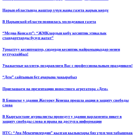
Нарын областында жаштар үчүн жаңы газета жарык көрдү
В Нарынской области появилась молодежная газета
“Медиа-Консалт”: “ЖМКлардын көбү кесиптик этикалык
стандарттарды бузуп жатат”
Урматтуу кесиптештер, сиздерди кесиптик майрамыңыздар менен
куттуктайбыз!
Уважаемые коллеги, поздравляем Вас с профессиональным праздником!
“Дем” сайтынын бет ачарына чакырабыз
Приглашаем на презентацию новостного агрегатора «Дем»
В Бишкеке у здания Жогорку Кенеша прошла акция в защиту свободы
слова
В Кыргызстане журналисты проведут у здания парламента пикет в
защиту свободы слова и права на доступ к информации
НТС: “Ата-Мекенчилердин” кылган кылыктары биз үчүн чон табышмак