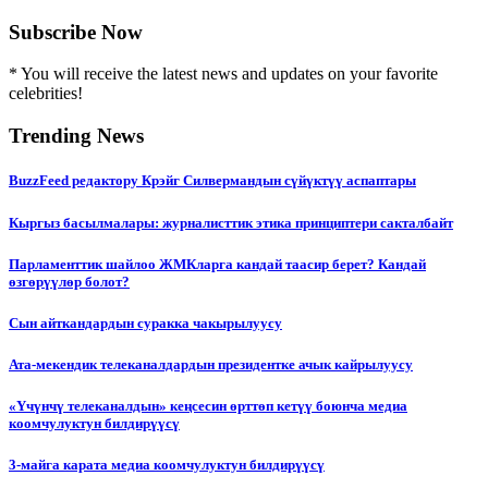
Subscribe Now
* You will receive the latest news and updates on your favorite
celebrities!
Trending News
BuzzFeed редактору Крэйг Силвермандын сүйүктүү аспаптары
Кыргыз басылмалары: журналисттик этика принциптери сакталбайт
Парламенттик шайлоо ЖМКларга кандай таасир берет? Кандай
өзгөрүүлөр болот?
Сын айткандардын суракка чакырылуусу
Ата-мекендик телеканалдардын президентке ачык кайрылуусу
«Үчүнчү телеканалдын» кеңсесин өрттөп кетүү боюнча медиа
коомчулуктун билдирүүсү
3-майга карата медиа коомчулуктун билдирүүсү