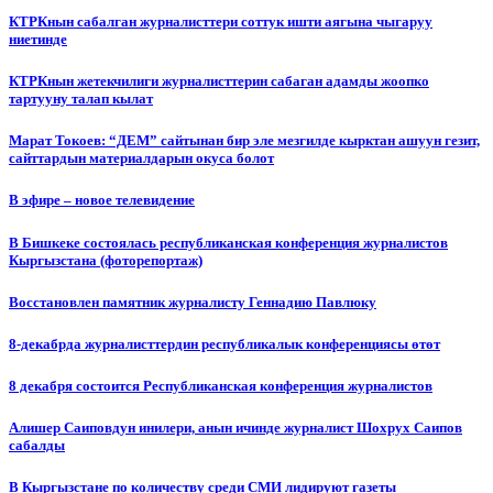
КТРКнын сабалган журналисттери соттук ишти аягына чыгаруу
ниетинде
КТРКнын жетекчилиги журналисттерин сабаган адамды жоопко
тартууну талап кылат
Марат Токоев: “ДЕМ” сайтынан бир эле мезгилде кырктан ашуун гезит,
сайттардын материалдарын окуса болот
В эфире – новое телевидение
В Бишкеке состоялась республиканская конференция журналистов
Кыргызстана (фоторепортаж)
Восстановлен памятник журналисту Геннадию Павлюку
8-декабрда журналисттердин республикалык конференциясы өтөт
8 декабря состоится Республиканская конференция журналистов
Алишер Саиповдун инилери, анын ичинде журналист Шохрух Саипов
сабалды
В Кыргызстане по количеству среди СМИ лидируют газеты