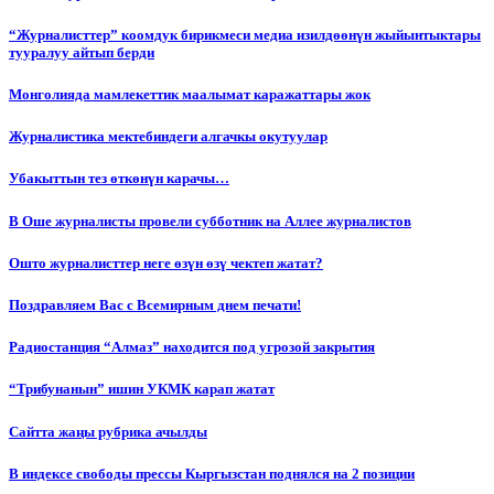
“Журналисттер” коомдук бирикмеси медиа изилдөөнүн жыйынтыктары
тууралуу айтып берди
Монголияда мамлекеттик маалымат каражаттары жок
Журналистика мектебиндеги алгачкы окутуулар
Убакыттын тез өткөнүн карачы…
В Оше журналисты провели субботник на Аллее журналистов
Ошто журналисттер неге өзүн өзү чектеп жатат?
Поздравляем Вас с Всемирным днем печати!
Радиостанция “Алмаз” находится под угрозой закрытия
“Трибунанын” ишин УКМК карап жатат
Сайтта жаңы рубрика ачылды
В индексе свободы прессы Кыргызстан поднялся на 2 позиции