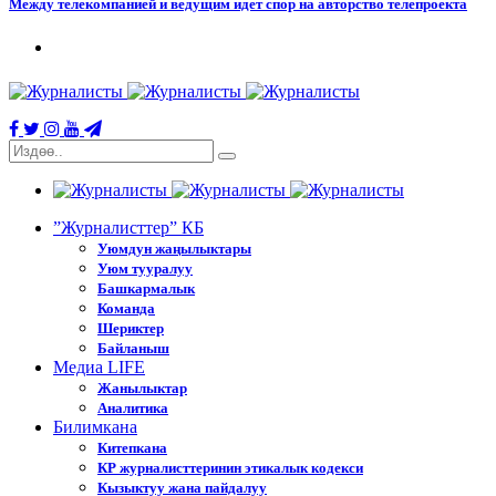
Между телекомпанией и ведущим идет спор на авторство телепроекта
”Журналисттер” КБ
Уюмдун жаңылыктары
Уюм тууралуу
Башкармалык
Команда
Шериктер
Байланыш
Медиа LIFE
Жанылыктар
Аналитика
Билимкана
Китепкана
КР журналисттеринин этикалык кодекси
Кызыктуу жана пайдалуу