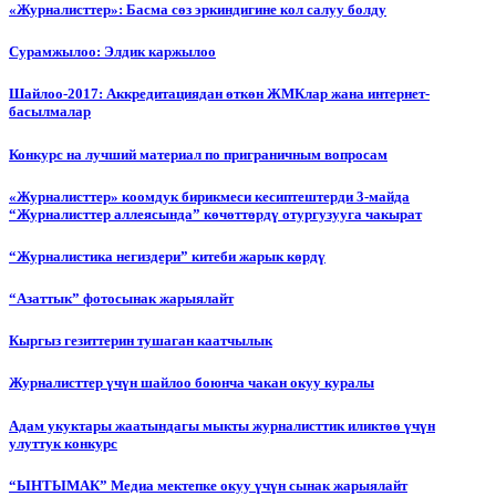
«Журналисттер»: Басма сөз эркиндигине кол салуу болду
Сурамжылоо: Элдик каржылоо
Шайлоо-2017: Аккредитациядан өткөн ЖМКлар жана интернет-
басылмалар
Конкурс на лучший материал по приграничным вопросам
«Журналисттер» коомдук бирикмеси кесиптештерди 3-майда
“Журналисттер аллеясында” көчөттөрдү отургузууга чакырат
“Журналистика негиздери” китеби жарык көрдү
“Азаттык” фотосынак жарыялайт
Кыргыз гезиттерин тушаган каатчылык
Журналисттер үчүн шайлоо боюнча чакан окуу куралы
Адам укуктары жаатындагы мыкты журналисттик иликтөө үчүн
улуттук конкурс
“ЫНТЫМАК” Медиа мектепке окуу үчүн сынак жарыялайт