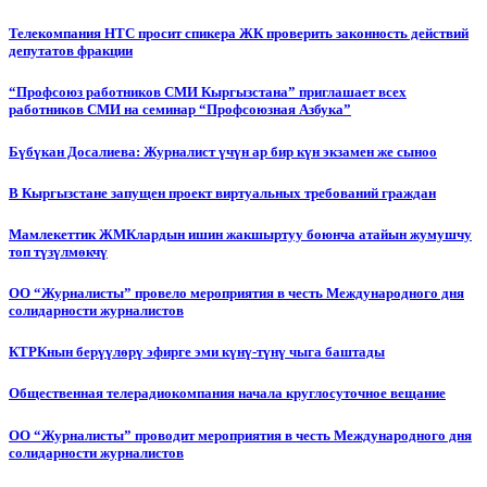
Телекомпания НТС просит спикера ЖК проверить законность действий
депутатов фракции
“Профсоюз работников СМИ Кыргызстана” приглашает всех
работников СМИ на семинар “Профсоюзная Азбука”
Бүбүкан Досалиева: Журналист үчүн ар бир күн экзамен же сыноо
В Кыргызстане запущен проект виртуальных требований граждан
Мамлекеттик ЖМКлардын ишин жакшыртуу боюнча атайын жумушчу
топ түзүлмөкчү
ОО “Журналисты” провело мероприятия в честь Международного дня
солидарности журналистов
КТРКнын берүүлөрү эфирге эми күнү-түнү чыга баштады
Общественная телерадиокомпания начала круглосуточное вещание
ОО “Журналисты” проводит мероприятия в честь Международного дня
солидарности журналистов