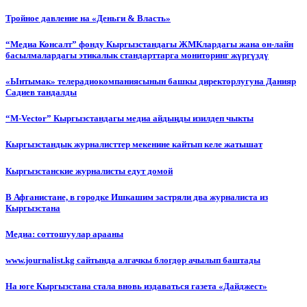
Тройное давление на «Деньги & Власть»
“Медиа Консалт” фонду Кыргызстандагы ЖМКлардагы жана он-лайн
басылмалардагы этикалык стандарттарга мониторинг жүргүздү
«Ынтымак» телерадиокомпаниясынын башкы директорлугуна Данияр
Садиев тандалды
“М-Vector” Кыргызстандагы медиа айдыңды изилдеп чыкты
Кыргызстандык журналисттер мекенине кайтып келе жатышат
Кыргызстанские журналисты едут домой
В Афганистане, в городке Ишкашим застряли два журналиста из
Кыргызстана
Медиа: соттошуулар арааны
www.journalist.kg сайтында алгачкы блогдор ачылып баштады
На юге Кыргызстана стала вновь издаваться газета «Дайджест»