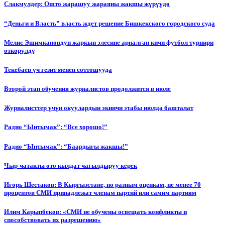
Слакмулдер: Ошто жарашуу жараяны жакшы жүрүүдө
“Деньги и Власть” власть ждет решение Бишкекского городского суда
Мелис Эшимкановдун жаркын элесине арналган кичи футбол турнири
өткөрүлдү
Текебаев үч гезит менен соттошууда
Второй этап обучения журналистов продолжится в июле
Журналисттер үчүн окуулардын экинчи этабы июлда башталат
Радио “Ынтымак”: “Все хорошо!”
Радио “Ынтымак”: “Баардыгы жакшы!”
Чыр-чатакты өтө кылдат чагылдыруу керек
Игорь Шестаков: В Кыргызстане, по разным оценкам, не менее 70
процентов СМИ принадлежат членам партий или самим партиям
Илим Карыпбеков: «СМИ не обучены освещать конфликты и
способствовать их разрешению»