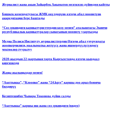
Журналист жана акын Зайырбек Ажыматов мезгилсиз дүйнөдөн кайтты
Бишкек комендатурасы ЖМК өкүлдөрүнө өзгөчө абал мөөнөтүнө
аккредитация бере баштады
“Сөз эркиндиги карикатуристтердин көзү менен” аталыштагы Экинчи
республикалык карикатуралар сынагынын мөөнөтү узартылды
Медиа Полиси Институту журналисттердин Өзгөчө абал учурундагы
жоопкерчилиги, маалыматка жетүүсү жана ишмердүүлүгүндөгү
чектөөлөр тууралуу
2020-жылдын 22-мартынан тарта Кыргызстанда өзгөчө кырдаал
киргизилди
Жаңы жылыңыздар менен!
“Азаттыкка”, “Клоопко” жана “24.kgге” каршы доо арыз боюнча
билдирүү
Кесиптешибиз Чынара Токонова дүйнө салды
“Азаттыкка” каршы иш жана сөз эркиндиги (видео)