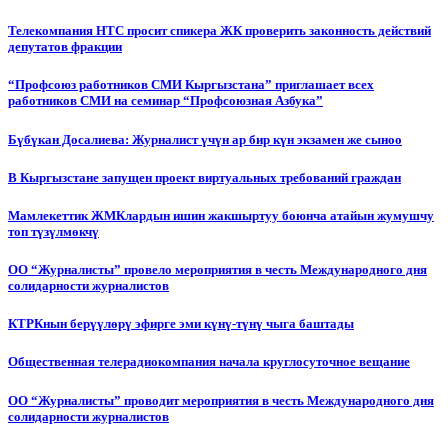
Телекомпания НТС просит спикера ЖК проверить законность действий
депутатов фракции
“Профсоюз работников СМИ Кыргызстана” приглашает всех
работников СМИ на семинар “Профсоюзная Азбука”
Бүбүкан Досалиева: Журналист үчүн ар бир күн экзамен же сыноо
В Кыргызстане запущен проект виртуальных требований граждан
Мамлекеттик ЖМКлардын ишин жакшыртуу боюнча атайын жумушчу
топ түзүлмөкчү
ОО “Журналисты” провело мероприятия в честь Международного дня
солидарности журналистов
КТРКнын берүүлөрү эфирге эми күнү-түнү чыга баштады
Общественная телерадиокомпания начала круглосуточное вещание
ОО “Журналисты” проводит мероприятия в честь Международного дня
солидарности журналистов