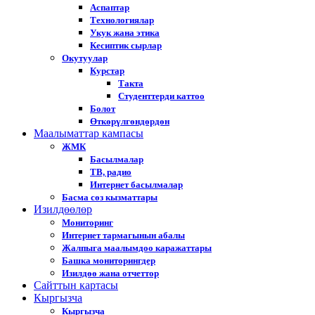
Аспаптар
Технологиялар
Укук жана этика
Кесиптик сырлар
Окутуулар
Курстар
Такта
Студенттерди каттоо
Болот
Өткөрүлгөндөрдөн
Маалыматтар кампасы
ЖМК
Басылмалар
ТВ, радио
Интернет басылмалар
Басма сөз кызматтары
Изилдөөлөр
Мониторинг
Интернет тармагынын абалы
Жалпыга маалымдоо каражаттары
Башка мониторингдер
Изилдөө жана отчеттор
Cайттын картасы
Кыргызча
Кыргызча