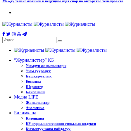
Между телекомпанией и ведущим идет спор на авторство телепроекта
”Журналисттер” КБ
Уюмдун жаңылыктары
Уюм тууралуу
Башкармалык
Команда
Шериктер
Байланыш
Медиа LIFE
Жанылыктар
Аналитика
Билимкана
Китепкана
КР журналисттеринин этикалык кодекси
Кызыктуу жана пайдалуу