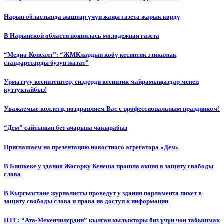
Нарын областында жаштар үчүн жаңы газета жарык көрдү
В Нарынской области появилась молодежная газета
“Медиа-Консалт”: “ЖМКлардын көбү кесиптик этикалык
стандарттарды бузуп жатат”
Урматтуу кесиптештер, сиздерди кесиптик майрамыңыздар менен
куттуктайбыз!
Уважаемые коллеги, поздравляем Вас с профессиональным праздником!
“Дем” сайтынын бет ачарына чакырабыз
Приглашаем на презентацию новостного агрегатора «Дем»
В Бишкеке у здания Жогорку Кенеша прошла акция в защиту свободы
слова
В Кыргызстане журналисты проведут у здания парламента пикет в
защиту свободы слова и права на доступ к информации
НТС: “Ата-Мекенчилердин” кылган кылыктары биз үчүн чон табышмак