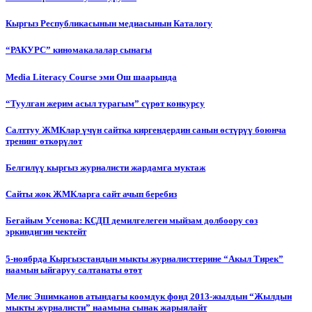
Кыргыз Республикасынын медиасынын Каталогу
“РАКУРС” киномакалалар сынагы
Media Literacy Сourse эми Ош шаарында
“Туулган жерим асыл турагым” сүрөт конкурсу
Салттуу ЖМКлар үчүн сайтка киргендердин санын өстүрүү боюнча
тренинг өткөрүлөт
Белгилүү кыргыз журналисти жардамга муктаж
Сайты жок ЖМКларга сайт ачып беребиз
Бегайым Усенова: КСДП демилгелеген мыйзам долбоору сөз
эркиндигин чектейт
5-ноябрда Кыргызстандын мыкты журналисттерине “Акыл Тирек”
наамын ыйгаруу салтанаты өтөт
Мелис Эшимканов атындагы коомдук фонд 2013-жылдын “Жылдын
мыкты журналисти” наамына сынак жарыялайт