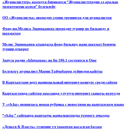
«Журналисттер» коомдук бирикмеси “Журналисттердин эл аралык
тилектештик күнүн” белгилейт
ОО «Журналисты» проводит серию тренингов для журналистов
Фонд им.Мелиса Эшимканова проводит турнир по бильярду и
шахматам
Мелис Эшимканов атындагы фонд бильярд жана шахмат боюнча
турнир өткөрөт
Запуск радио «Ынтымак» на fm 106.1 состоится в Оше
Белгилүү журналист Марип Тайчабаров дүйнөдөн кайтты
В Кыргызстане идет национальный интернет-конкурс среди сайтов
Кыргызстанда сайттар арасында улуттук-интернет сынагы жүрүүдө
У «vb.kg» появилась новая рубрика с новостями на кыргызском языке
“vb.kg.” сайтында кыргызча жаңылыктарды түрмөгү ачылды
«Деньги & Власть» гезитине үч тараптан жасалган басым