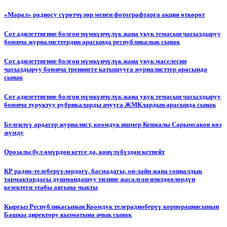
«Марал» радиосу сүрөтчүлөр менен фотографтарга акция өткөрөт
Сот адилеттигине болгон мүмкүнчүлүк жана укук темасын чагылдыруу
боюнча журналисттердин арасында республикалык сынак
Сот адилеттигине болгон мүмкүнчүлүк жана укук маселесин
чагылдыруу боюнча тренингге катышууга журналисттер арасында
сынак
Сот адилеттигине болгон мүмкүнчүлүк жана укук темасын чагылдыруу
боюнча туруктуу рубрикаларды ачууга ЖМКлардын арасында сынак
Белгилүү ардагер журналист, коомдук ишмер Кенжалы Сарымсаков көз
жумду
Орозалы бул өмүрдөн кетсе да, көңүлүбүздөн кетпейт
КР радио-телеберүүлөрдөгү, басмадагы, он-лайн жана социалдык
тармактардагы душмандашуу тилине жасалган изилдөөлөрдүн
кезектеги этабы аягына чыкты
Кыргыз Республикасынын Коомдук телерадиоберүү корпорациясынын
Башкы директору кызматына ачык сынак