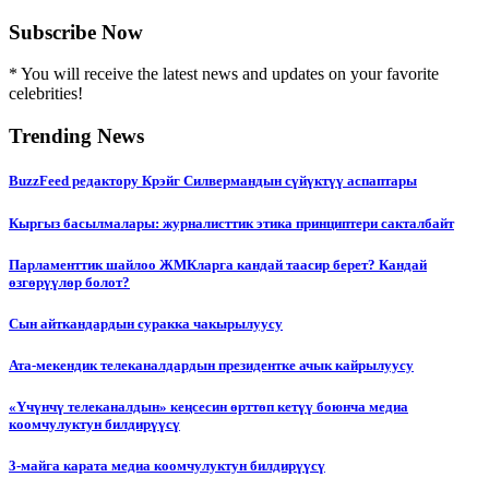
Subscribe Now
* You will receive the latest news and updates on your favorite
celebrities!
Trending News
BuzzFeed редактору Крэйг Силвермандын сүйүктүү аспаптары
Кыргыз басылмалары: журналисттик этика принциптери сакталбайт
Парламенттик шайлоо ЖМКларга кандай таасир берет? Кандай
өзгөрүүлөр болот?
Сын айткандардын суракка чакырылуусу
Ата-мекендик телеканалдардын президентке ачык кайрылуусу
«Үчүнчү телеканалдын» кеңсесин өрттөп кетүү боюнча медиа
коомчулуктун билдирүүсү
3-майга карата медиа коомчулуктун билдирүүсү