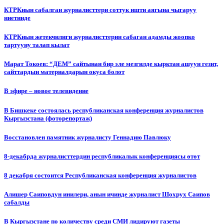
КТРКнын сабалган журналисттери соттук ишти аягына чыгаруу
ниетинде
КТРКнын жетекчилиги журналисттерин сабаган адамды жоопко
тартууну талап кылат
Марат Токоев: “ДЕМ” сайтынан бир эле мезгилде кырктан ашуун гезит,
сайттардын материалдарын окуса болот
В эфире – новое телевидение
В Бишкеке состоялась республиканская конференция журналистов
Кыргызстана (фоторепортаж)
Восстановлен памятник журналисту Геннадию Павлюку
8-декабрда журналисттердин республикалык конференциясы өтөт
8 декабря состоится Республиканская конференция журналистов
Алишер Саиповдун инилери, анын ичинде журналист Шохрух Саипов
сабалды
В Кыргызстане по количеству среди СМИ лидируют газеты