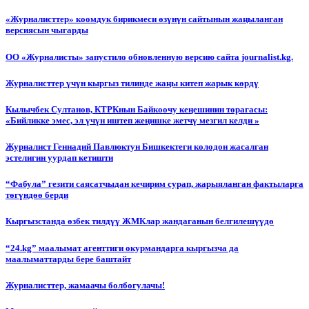
«Журналисттер» коомдук бирикмеси өзүнүн сайтынын жаңыланган
версиясын чыгарды
ОО «Журналисты» запустило обновленную версию сайта journalist.kg.
Журналисттер үчүн кыргыз тилинде жаңы китеп жарык көрдү
Кылычбек Султанов, КТРКнын Байкоочу кеңешинин төрагасы:
«Бийликке эмес, эл үчүн иштеп жеңишке жетчү мезгил келди »
Журналист Геннадий Павлюктун Бишкектеги колодон жасалган
эстелигин уурдап кетишти
“Фабула” гезити саясатчыдан кечирим сурап, жарыяланган фактыларга
төгүндөө берди
Кыргызстанда өзбек тилдүү ЖМКлар жандаганын белгилешүүдө
“24.kg” маалымат агенттиги окурмандарга кыргызча да
маалыматтарды бере баштайт
Журналисттер, жамаачы болбогулачы!