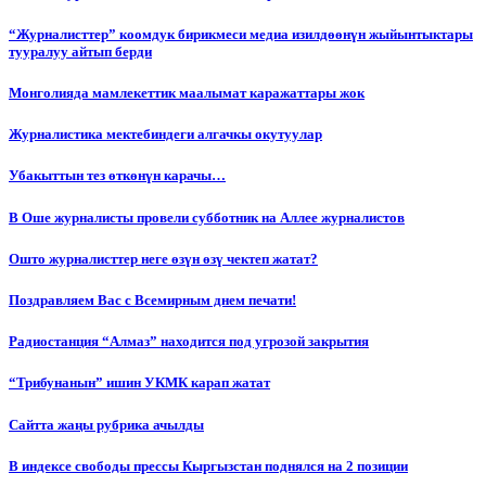
“Журналисттер” коомдук бирикмеси медиа изилдөөнүн жыйынтыктары
тууралуу айтып берди
Монголияда мамлекеттик маалымат каражаттары жок
Журналистика мектебиндеги алгачкы окутуулар
Убакыттын тез өткөнүн карачы…
В Оше журналисты провели субботник на Аллее журналистов
Ошто журналисттер неге өзүн өзү чектеп жатат?
Поздравляем Вас с Всемирным днем печати!
Радиостанция “Алмаз” находится под угрозой закрытия
“Трибунанын” ишин УКМК карап жатат
Сайтта жаңы рубрика ачылды
В индексе свободы прессы Кыргызстан поднялся на 2 позиции