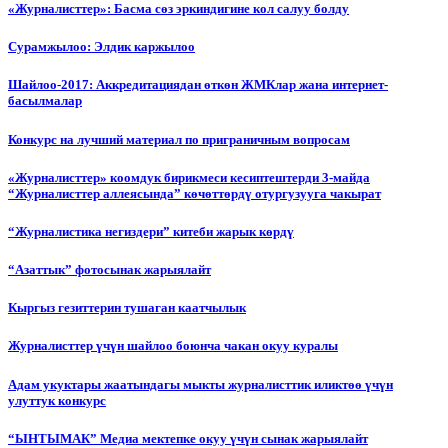
«Журналисттер»: Басма сөз эркиндигине кол салуу болду
Сурамжылоо: Элдик каржылоо
Шайлоо-2017: Аккредитациядан өткөн ЖМКлар жана интернет-
басылмалар
Конкурс на лучший материал по приграничным вопросам
«Журналисттер» коомдук бирикмеси кесиптештерди 3-майда
“Журналисттер аллеясында” көчөттөрдү отургузууга чакырат
“Журналистика негиздери” китеби жарык көрдү
“Азаттык” фотосынак жарыялайт
Кыргыз гезиттерин тушаган каатчылык
Журналисттер үчүн шайлоо боюнча чакан окуу куралы
Адам укуктары жаатындагы мыкты журналисттик иликтөө үчүн
улуттук конкурс
“ЫНТЫМАК” Медиа мектепке окуу үчүн сынак жарыялайт