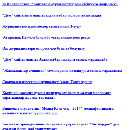
Ж.Касаболотов: “Көптөгөн журналисттер маектешүүгө даяр эмес”
“Дем” сайтынын мыкты элдик кабарчылары аныкталды
Журналисттик иликтөөлөр сынагынын 3-туру
Эл аралык Пен-клубунун 80-мааракелик конгресси
Ош журналисттери өз пресс-клубуна ээ болушту
“Дем” сайты мыкты Элдик кабарчыларга сынак жарыялайт
“Жаңылыктар алиппеси” семинарына катышууга сынак жарыланды
Cкончался известный журналист Алым Токтомушев
Кылмыш жасалгандыгы жөнүндө атайылап жалган маалымат
тараткандар жоопко тартылат
Бишкекте студенттик “Медиа Көпөлөк – 2014” медиафестивалга
катышууга катталуу башталды
Басма сөз эркиндигинин эл аралык күнүнө карата “Антиөрдөк” деп
аталган флеш-моб уюштурулат