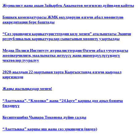
Журналист жана акын Зайырбек Ажыматов мезгилсиз дүйнөдөн кайтты
Бишкек комендатурасы ЖМК өкүлдөрүнө өзгөчө абал мөөнөтүнө
аккредитация бере баштады
“Сөз эркиндиги карикатуристтердин көзү менен” аталыштагы Экинчи
республикалык карикатуралар сынагынын мөөнөтү узартылды
Медиа Полиси Институту журналисттердин Өзгөчө абал учурундагы
жоопкерчилиги, маалыматка жетүүсү жана ишмердүүлүгүндөгү
чектөөлөр тууралуу
2020-жылдын 22-мартынан тарта Кыргызстанда өзгөчө кырдаал
киргизилди
Жаңы жылыңыздар менен!
“Азаттыкка”, “Клоопко” жана “24.kgге” каршы доо арыз боюнча
билдирүү
Кесиптешибиз Чынара Токонова дүйнө салды
“Азаттыкка” каршы иш жана сөз эркиндиги (видео)