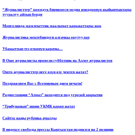
“Журналисттер” коомдук бирикмеси медиа изилдөөнүн жыйынтыктары
тууралуу айтып берди
Монголияда мамлекеттик маалымат каражаттары жок
Журналистика мектебиндеги алгачкы окутуулар
Убакыттын тез өткөнүн карачы…
В Оше журналисты провели субботник на Аллее журналистов
Ошто журналисттер неге өзүн өзү чектеп жатат?
Поздравляем Вас с Всемирным днем печати!
Радиостанция “Алмаз” находится под угрозой закрытия
“Трибунанын” ишин УКМК карап жатат
Сайтта жаңы рубрика ачылды
В индексе свободы прессы Кыргызстан поднялся на 2 позиции