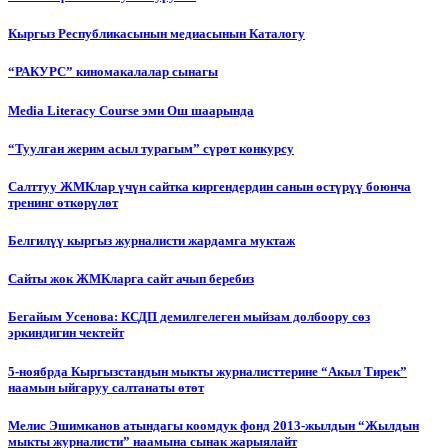
Кыргыз Республикасынын медиасынын Каталогу
“РАКУРС” киномакалалар сынагы
Media Literacy Сourse эми Ош шаарында
“Туулган жерим асыл турагым” сүрөт конкурсу
Салттуу ЖМКлар үчүн сайтка киргендердин санын өстүрүү боюнча
тренинг өткөрүлөт
Белгилүү кыргыз журналисти жардамга муктаж
Сайты жок ЖМКларга сайт ачып беребиз
Бегайым Усенова: КСДП демилгелеген мыйзам долбоору сөз
эркиндигин чектейт
5-ноябрда Кыргызстандын мыкты журналисттерине “Акыл Тирек”
наамын ыйгаруу салтанаты өтөт
Мелис Эшимканов атындагы коомдук фонд 2013-жылдын “Жылдын
мыкты журналисти” наамына сынак жарыялайт