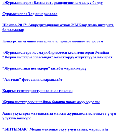
«Журналисттер»: Басма сөз эркиндигине кол салуу болду
Сурамжылоо: Элдик каржылоо
Шайлоо-2017: Аккредитациядан өткөн ЖМКлар жана интернет-
басылмалар
Конкурс на лучший материал по приграничным вопросам
«Журналисттер» коомдук бирикмеси кесиптештерди 3-майда
“Журналисттер аллеясында” көчөттөрдү отургузууга чакырат
“Журналистика негиздери” китеби жарык көрдү
“Азаттык” фотосынак жарыялайт
Кыргыз гезиттерин тушаган каатчылык
Журналисттер үчүн шайлоо боюнча чакан окуу куралы
Адам укуктары жаатындагы мыкты журналисттик иликтөө үчүн
улуттук конкурс
“ЫНТЫМАК” Медиа мектепке окуу үчүн сынак жарыялайт