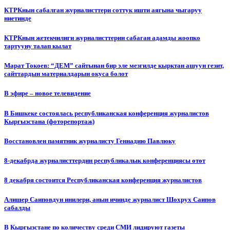
КТРКнын сабалган журналисттери соттук ишти аягына чыгаруу
ниетинде
КТРКнын жетекчилиги журналисттерин сабаган адамды жоопко
тартууну талап кылат
Марат Токоев: “ДЕМ” сайтынан бир эле мезгилде кырктан ашуун гезит,
сайттардын материалдарын окуса болот
В эфире – новое телевидение
В Бишкеке состоялась республиканская конференция журналистов
Кыргызстана (фоторепортаж)
Восстановлен памятник журналисту Геннадию Павлюку
8-декабрда журналисттердин республикалык конференциясы өтөт
8 декабря состоится Республиканская конференция журналистов
Алишер Саиповдун инилери, анын ичинде журналист Шохрух Саипов
сабалды
В Кыргызстане по количеству среди СМИ лидируют газеты