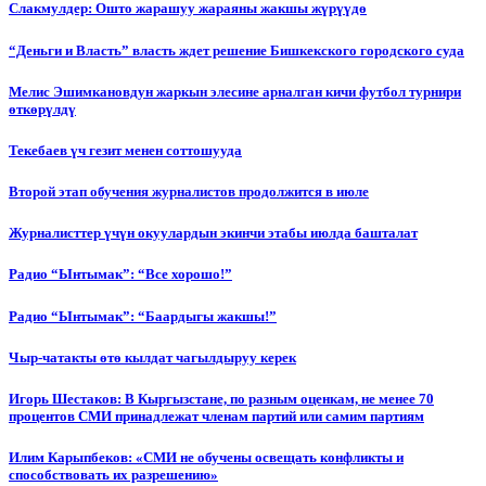
Слакмулдер: Ошто жарашуу жараяны жакшы жүрүүдө
“Деньги и Власть” власть ждет решение Бишкекского городского суда
Мелис Эшимкановдун жаркын элесине арналган кичи футбол турнири
өткөрүлдү
Текебаев үч гезит менен соттошууда
Второй этап обучения журналистов продолжится в июле
Журналисттер үчүн окуулардын экинчи этабы июлда башталат
Радио “Ынтымак”: “Все хорошо!”
Радио “Ынтымак”: “Баардыгы жакшы!”
Чыр-чатакты өтө кылдат чагылдыруу керек
Игорь Шестаков: В Кыргызстане, по разным оценкам, не менее 70
процентов СМИ принадлежат членам партий или самим партиям
Илим Карыпбеков: «СМИ не обучены освещать конфликты и
способствовать их разрешению»