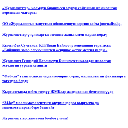
«Журналисттер» коомдук бирикмеси өзүнүн сайтынын жаңыланган
версиясын чыгарды
ОО «Журналисты» запустило обновленную версию сайта journalist.kg.
Журналисттер үчүн кыргыз тилинде жаңы китеп жарык көрдү
Кылычбек Султанов, КТРКнын Байкоочу кеңешинин төрагасы:
«Бийликке эмес, эл үчүн иштеп жеңишке жетчү мезгил келди »
Журналист Геннадий Павлюктун Бишкектеги колодон жасалган
эстелигин уурдап кетишти
“Фабула” гезити саясатчыдан кечирим сурап, жарыяланган фактыларга
төгүндөө берди
Кыргызстанда өзбек тилдүү ЖМКлар жандаганын белгилешүүдө
“24.kg” маалымат агенттиги окурмандарга кыргызча да
маалыматтарды бере баштайт
Журналисттер, жамаачы болбогулачы!