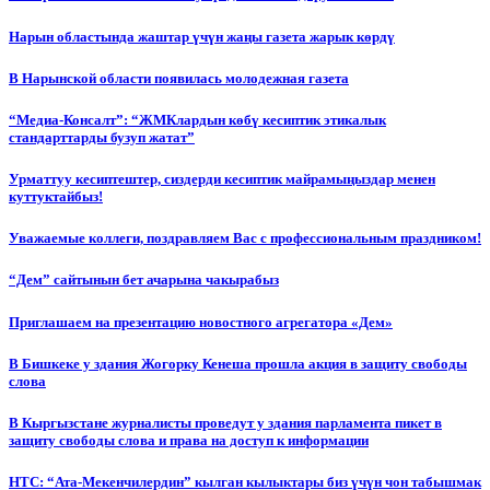
Нарын областында жаштар үчүн жаңы газета жарык көрдү
В Нарынской области появилась молодежная газета
“Медиа-Консалт”: “ЖМКлардын көбү кесиптик этикалык
стандарттарды бузуп жатат”
Урматтуу кесиптештер, сиздерди кесиптик майрамыңыздар менен
куттуктайбыз!
Уважаемые коллеги, поздравляем Вас с профессиональным праздником!
“Дем” сайтынын бет ачарына чакырабыз
Приглашаем на презентацию новостного агрегатора «Дем»
В Бишкеке у здания Жогорку Кенеша прошла акция в защиту свободы
слова
В Кыргызстане журналисты проведут у здания парламента пикет в
защиту свободы слова и права на доступ к информации
НТС: “Ата-Мекенчилердин” кылган кылыктары биз үчүн чон табышмак