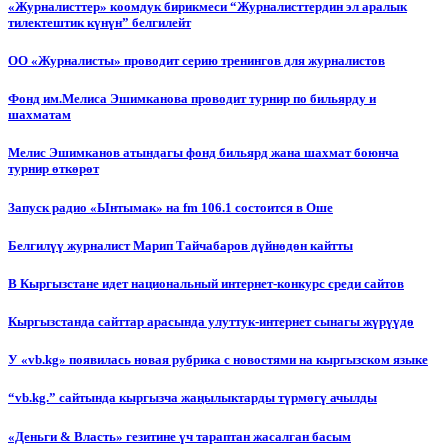
«Журналисттер» коомдук бирикмеси “Журналисттердин эл аралык
тилектештик күнүн” белгилейт
ОО «Журналисты» проводит серию тренингов для журналистов
Фонд им.Мелиса Эшимканова проводит турнир по бильярду и
шахматам
Мелис Эшимканов атындагы фонд бильярд жана шахмат боюнча
турнир өткөрөт
Запуск радио «Ынтымак» на fm 106.1 состоится в Оше
Белгилүү журналист Марип Тайчабаров дүйнөдөн кайтты
В Кыргызстане идет национальный интернет-конкурс среди сайтов
Кыргызстанда сайттар арасында улуттук-интернет сынагы жүрүүдө
У «vb.kg» появилась новая рубрика с новостями на кыргызском языке
“vb.kg.” сайтында кыргызча жаңылыктарды түрмөгү ачылды
«Деньги & Власть» гезитине үч тараптан жасалган басым