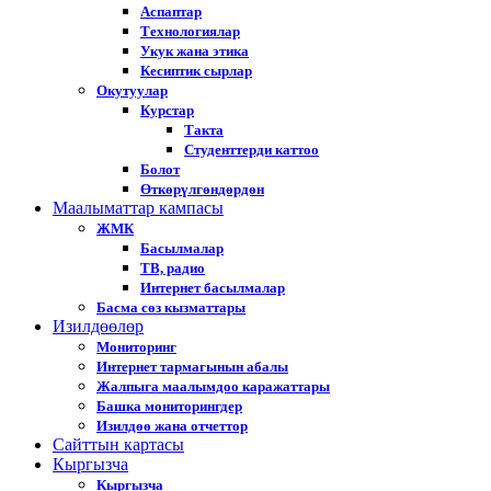
Аспаптар
Технологиялар
Укук жана этика
Кесиптик сырлар
Окутуулар
Курстар
Такта
Студенттерди каттоо
Болот
Өткөрүлгөндөрдөн
Маалыматтар кампасы
ЖМК
Басылмалар
ТВ, радио
Интернет басылмалар
Басма сөз кызматтары
Изилдөөлөр
Мониторинг
Интернет тармагынын абалы
Жалпыга маалымдоо каражаттары
Башка мониторингдер
Изилдөө жана отчеттор
Cайттын картасы
Кыргызча
Кыргызча