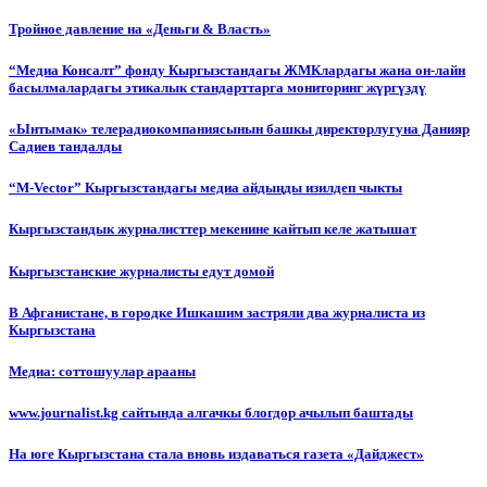
Тройное давление на «Деньги & Власть»
“Медиа Консалт” фонду Кыргызстандагы ЖМКлардагы жана он-лайн
басылмалардагы этикалык стандарттарга мониторинг жүргүздү
«Ынтымак» телерадиокомпаниясынын башкы директорлугуна Данияр
Садиев тандалды
“М-Vector” Кыргызстандагы медиа айдыңды изилдеп чыкты
Кыргызстандык журналисттер мекенине кайтып келе жатышат
Кыргызстанские журналисты едут домой
В Афганистане, в городке Ишкашим застряли два журналиста из
Кыргызстана
Медиа: соттошуулар арааны
www.journalist.kg сайтында алгачкы блогдор ачылып баштады
На юге Кыргызстана стала вновь издаваться газета «Дайджест»