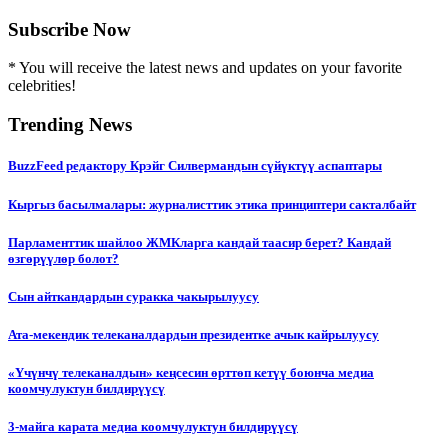
Subscribe Now
* You will receive the latest news and updates on your favorite
celebrities!
Trending News
BuzzFeed редактору Крэйг Силвермандын сүйүктүү аспаптары
Кыргыз басылмалары: журналисттик этика принциптери сакталбайт
Парламенттик шайлоо ЖМКларга кандай таасир берет? Кандай
өзгөрүүлөр болот?
Сын айткандардын суракка чакырылуусу
Ата-мекендик телеканалдардын президентке ачык кайрылуусу
«Үчүнчү телеканалдын» кеңсесин өрттөп кетүү боюнча медиа
коомчулуктун билдирүүсү
3-майга карата медиа коомчулуктун билдирүүсү