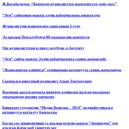
Ж.Касаболотов: “Көптөгөн журналисттер маектешүүгө даяр эмес”
“Дем” сайтынын мыкты элдик кабарчылары аныкталды
Журналисттик иликтөөлөр сынагынын 3-туру
Эл аралык Пен-клубунун 80-мааракелик конгресси
Ош журналисттери өз пресс-клубуна ээ болушту
“Дем” сайты мыкты Элдик кабарчыларга сынак жарыялайт
“Жаңылыктар алиппеси” семинарына катышууга сынак жарыланды
Cкончался известный журналист Алым Токтомушев
Кылмыш жасалгандыгы жөнүндө атайылап жалган маалымат
тараткандар жоопко тартылат
Бишкекте студенттик “Медиа Көпөлөк – 2014” медиафестивалга
катышууга катталуу башталды
Басма сөз эркиндигинин эл аралык күнүнө карата “Антиөрдөк” деп
аталган флеш-моб уюштурулат