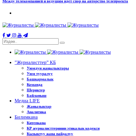
Между телекомпанией и ведущим идет спор на авторство телепроекта
”Журналисттер” КБ
Уюмдун жаңылыктары
Уюм тууралуу
Башкармалык
Команда
Шериктер
Байланыш
Медиа LIFE
Жанылыктар
Аналитика
Билимкана
Китепкана
КР журналисттеринин этикалык кодекси
Кызыктуу жана пайдалуу