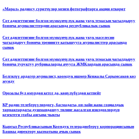
«Марал» радиосу сүрөтчүлөр менен фотографтарга акция өткөрөт
Сот адилеттигине болгон мүмкүнчүлүк жана укук темасын чагылдыруу
боюнча журналисттердин арасында республикалык сынак
Сот адилеттигине болгон мүмкүнчүлүк жана укук маселесин
чагылдыруу боюнча тренингге катышууга журналисттер арасында
сынак
Сот адилеттигине болгон мүмкүнчүлүк жана укук темасын чагылдыруу
боюнча туруктуу рубрикаларды ачууга ЖМКлардын арасында сынак
Белгилүү ардагер журналист, коомдук ишмер Кенжалы Сарымсаков көз
жумду
Орозалы бул өмүрдөн кетсе да, көңүлүбүздөн кетпейт
КР радио-телеберүүлөрдөгү, басмадагы, он-лайн жана социалдык
тармактардагы душмандашуу тилине жасалган изилдөөлөрдүн
кезектеги этабы аягына чыкты
Кыргыз Республикасынын Коомдук телерадиоберүү корпорациясынын
Башкы директору кызматына ачык сынак