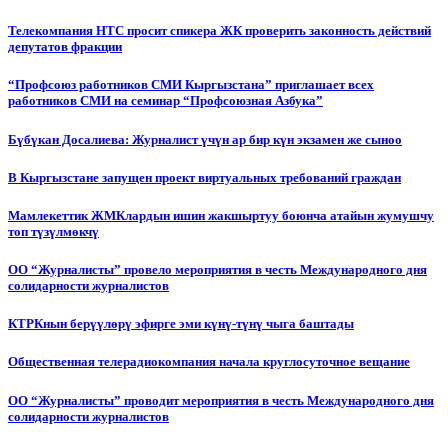
Телекомпания НТС просит спикера ЖК проверить законность действий
депутатов фракции
“Профсоюз работников СМИ Кыргызстана” приглашает всех
работников СМИ на семинар “Профсоюзная Азбука”
Бүбүкан Досалиева: Журналист үчүн ар бир күн экзамен же сыноо
В Кыргызстане запущен проект виртуальных требований граждан
Мамлекеттик ЖМКлардын ишин жакшыртуу боюнча атайын жумушчу
топ түзүлмөкчү
ОО “Журналисты” провело мероприятия в честь Международного дня
солидарности журналистов
КТРКнын берүүлөрү эфирге эми күнү-түнү чыга баштады
Общественная телерадиокомпания начала круглосуточное вещание
ОО “Журналисты” проводит мероприятия в честь Международного дня
солидарности журналистов