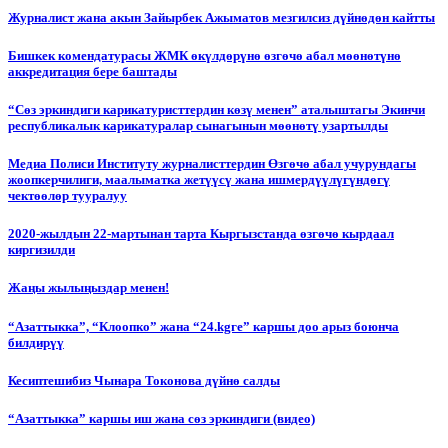
Журналист жана акын Зайырбек Ажыматов мезгилсиз дүйнөдөн кайтты
Бишкек комендатурасы ЖМК өкүлдөрүнө өзгөчө абал мөөнөтүнө
аккредитация бере баштады
“Сөз эркиндиги карикатуристтердин көзү менен” аталыштагы Экинчи
республикалык карикатуралар сынагынын мөөнөтү узартылды
Медиа Полиси Институту журналисттердин Өзгөчө абал учурундагы
жоопкерчилиги, маалыматка жетүүсү жана ишмердүүлүгүндөгү
чектөөлөр тууралуу
2020-жылдын 22-мартынан тарта Кыргызстанда өзгөчө кырдаал
киргизилди
Жаңы жылыңыздар менен!
“Азаттыкка”, “Клоопко” жана “24.kgге” каршы доо арыз боюнча
билдирүү
Кесиптешибиз Чынара Токонова дүйнө салды
“Азаттыкка” каршы иш жана сөз эркиндиги (видео)