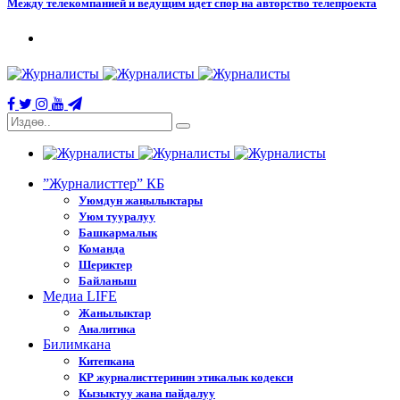
Между телекомпанией и ведущим идет спор на авторство телепроекта
”Журналисттер” КБ
Уюмдун жаңылыктары
Уюм тууралуу
Башкармалык
Команда
Шериктер
Байланыш
Медиа LIFE
Жанылыктар
Аналитика
Билимкана
Китепкана
КР журналисттеринин этикалык кодекси
Кызыктуу жана пайдалуу