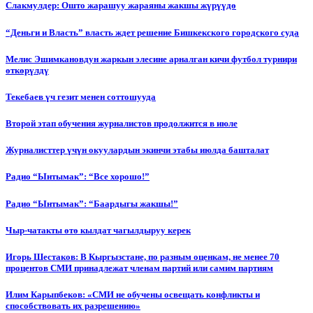
Слакмулдер: Ошто жарашуу жараяны жакшы жүрүүдө
“Деньги и Власть” власть ждет решение Бишкекского городского суда
Мелис Эшимкановдун жаркын элесине арналган кичи футбол турнири
өткөрүлдү
Текебаев үч гезит менен соттошууда
Второй этап обучения журналистов продолжится в июле
Журналисттер үчүн окуулардын экинчи этабы июлда башталат
Радио “Ынтымак”: “Все хорошо!”
Радио “Ынтымак”: “Баардыгы жакшы!”
Чыр-чатакты өтө кылдат чагылдыруу керек
Игорь Шестаков: В Кыргызстане, по разным оценкам, не менее 70
процентов СМИ принадлежат членам партий или самим партиям
Илим Карыпбеков: «СМИ не обучены освещать конфликты и
способствовать их разрешению»