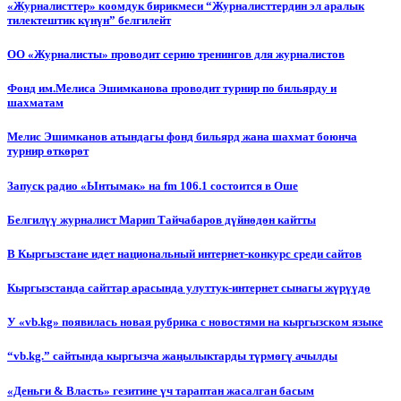
«Журналисттер» коомдук бирикмеси “Журналисттердин эл аралык
тилектештик күнүн” белгилейт
ОО «Журналисты» проводит серию тренингов для журналистов
Фонд им.Мелиса Эшимканова проводит турнир по бильярду и
шахматам
Мелис Эшимканов атындагы фонд бильярд жана шахмат боюнча
турнир өткөрөт
Запуск радио «Ынтымак» на fm 106.1 состоится в Оше
Белгилүү журналист Марип Тайчабаров дүйнөдөн кайтты
В Кыргызстане идет национальный интернет-конкурс среди сайтов
Кыргызстанда сайттар арасында улуттук-интернет сынагы жүрүүдө
У «vb.kg» появилась новая рубрика с новостями на кыргызском языке
“vb.kg.” сайтында кыргызча жаңылыктарды түрмөгү ачылды
«Деньги & Власть» гезитине үч тараптан жасалган басым