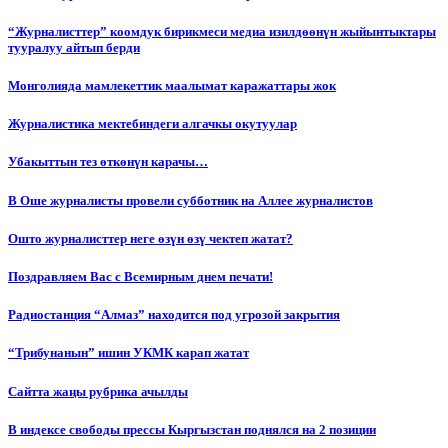
“Журналисттер” коомдук бирикмеси медиа изилдөөнүн жыйынтыктары
тууралуу айтып берди
Монголияда мамлекеттик маалымат каражаттары жок
Журналистика мектебиндеги алгачкы окутуулар
Убакыттын тез өткөнүн карачы…
В Оше журналисты провели субботник на Аллее журналистов
Ошто журналисттер неге өзүн өзү чектеп жатат?
Поздравляем Вас с Всемирным днем печати!
Радиостанция “Алмаз” находится под угрозой закрытия
“Трибунанын” ишин УКМК карап жатат
Сайтта жаңы рубрика ачылды
В индексе свободы прессы Кыргызстан поднялся на 2 позиции