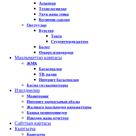
Аспаптар
Технологиялар
Укук жана этика
Кесиптик сырлар
Окутуулар
Курстар
Такта
Студенттерди каттоо
Болот
Өткөрүлгөндөрдөн
Маалыматтар кампасы
ЖМК
Басылмалар
ТВ, радио
Интернет басылмалар
Басма сөз кызматтары
Изилдөөлөр
Мониторинг
Интернет тармагынын абалы
Жалпыга маалымдоо каражаттары
Башка мониторингдер
Изилдөө жана отчеттор
Cайттын картасы
Кыргызча
Кыргызча