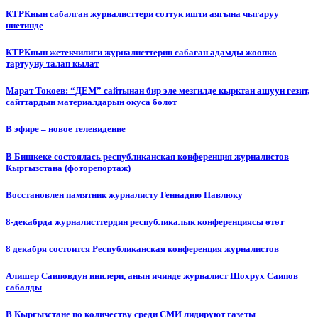
КТРКнын сабалган журналисттери соттук ишти аягына чыгаруу
ниетинде
КТРКнын жетекчилиги журналисттерин сабаган адамды жоопко
тартууну талап кылат
Марат Токоев: “ДЕМ” сайтынан бир эле мезгилде кырктан ашуун гезит,
сайттардын материалдарын окуса болот
В эфире – новое телевидение
В Бишкеке состоялась республиканская конференция журналистов
Кыргызстана (фоторепортаж)
Восстановлен памятник журналисту Геннадию Павлюку
8-декабрда журналисттердин республикалык конференциясы өтөт
8 декабря состоится Республиканская конференция журналистов
Алишер Саиповдун инилери, анын ичинде журналист Шохрух Саипов
сабалды
В Кыргызстане по количеству среди СМИ лидируют газеты