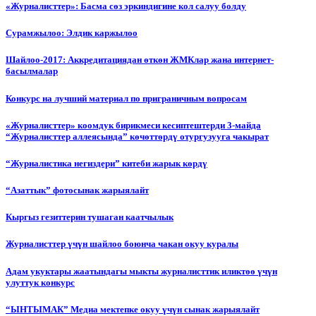
«Журналисттер»: Басма сөз эркиндигине кол салуу болду
Сурамжылоо: Элдик каржылоо
Шайлоо-2017: Аккредитациядан өткөн ЖМКлар жана интернет-
басылмалар
Конкурс на лучший материал по приграничным вопросам
«Журналисттер» коомдук бирикмеси кесиптештерди 3-майда
“Журналисттер аллеясында” көчөттөрдү отургузууга чакырат
“Журналистика негиздери” китеби жарык көрдү
“Азаттык” фотосынак жарыялайт
Кыргыз гезиттерин тушаган каатчылык
Журналисттер үчүн шайлоо боюнча чакан окуу куралы
Адам укуктары жаатындагы мыкты журналисттик иликтөө үчүн
улуттук конкурс
“ЫНТЫМАК” Медиа мектепке окуу үчүн сынак жарыялайт