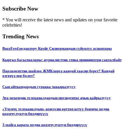
Subscribe Now
* You will receive the latest news and updates on your favorite
celebrities!
Trending News
BuzzFeed редактору Крэйг Силвермандын сүйүктүү аспаптары
Кыргыз басылмалары: журналисттик этика принциптери сакталбайт
Парламенттик шайлоо ЖМКларга кандай таасир берет? Кандай
өзгөрүүлөр болот?
Сын айткандардын суракка чакырылуусу
Ата-мекендик телеканалдардын президентке ачык кайрылуусу
«Үчүнчү телеканалдын» кеңсесин өрттөп кетүү боюнча медиа
коомчулуктун билдирүүсү
3-майга карата медиа коомчулуктун билдирүүсү