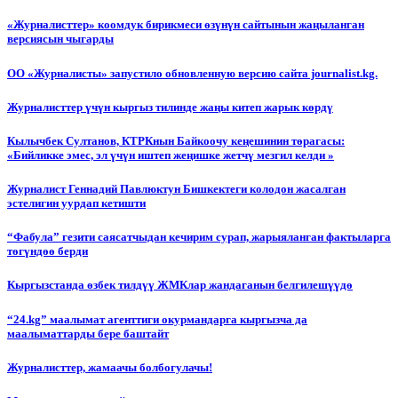
«Журналисттер» коомдук бирикмеси өзүнүн сайтынын жаңыланган
версиясын чыгарды
ОО «Журналисты» запустило обновленную версию сайта journalist.kg.
Журналисттер үчүн кыргыз тилинде жаңы китеп жарык көрдү
Кылычбек Султанов, КТРКнын Байкоочу кеңешинин төрагасы:
«Бийликке эмес, эл үчүн иштеп жеңишке жетчү мезгил келди »
Журналист Геннадий Павлюктун Бишкектеги колодон жасалган
эстелигин уурдап кетишти
“Фабула” гезити саясатчыдан кечирим сурап, жарыяланган фактыларга
төгүндөө берди
Кыргызстанда өзбек тилдүү ЖМКлар жандаганын белгилешүүдө
“24.kg” маалымат агенттиги окурмандарга кыргызча да
маалыматтарды бере баштайт
Журналисттер, жамаачы болбогулачы!