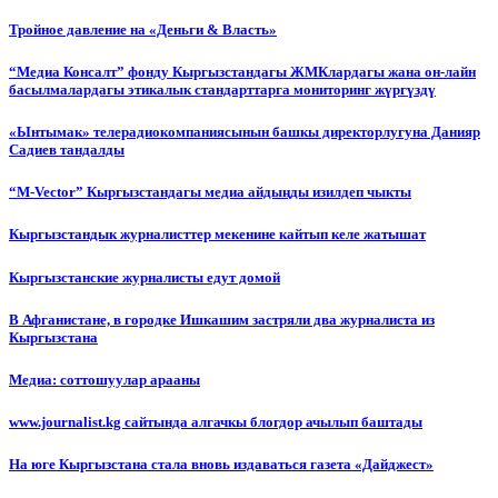
Тройное давление на «Деньги & Власть»
“Медиа Консалт” фонду Кыргызстандагы ЖМКлардагы жана он-лайн
басылмалардагы этикалык стандарттарга мониторинг жүргүздү
«Ынтымак» телерадиокомпаниясынын башкы директорлугуна Данияр
Садиев тандалды
“М-Vector” Кыргызстандагы медиа айдыңды изилдеп чыкты
Кыргызстандык журналисттер мекенине кайтып келе жатышат
Кыргызстанские журналисты едут домой
В Афганистане, в городке Ишкашим застряли два журналиста из
Кыргызстана
Медиа: соттошуулар арааны
www.journalist.kg сайтында алгачкы блогдор ачылып баштады
На юге Кыргызстана стала вновь издаваться газета «Дайджест»