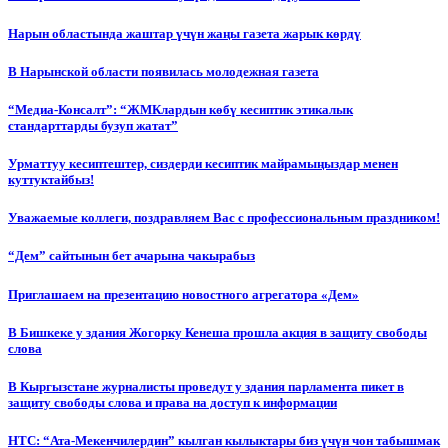
Нарын областында жаштар үчүн жаңы газета жарык көрдү
В Нарынской области появилась молодежная газета
“Медиа-Консалт”: “ЖМКлардын көбү кесиптик этикалык
стандарттарды бузуп жатат”
Урматтуу кесиптештер, сиздерди кесиптик майрамыңыздар менен
куттуктайбыз!
Уважаемые коллеги, поздравляем Вас с профессиональным праздником!
“Дем” сайтынын бет ачарына чакырабыз
Приглашаем на презентацию новостного агрегатора «Дем»
В Бишкеке у здания Жогорку Кенеша прошла акция в защиту свободы
слова
В Кыргызстане журналисты проведут у здания парламента пикет в
защиту свободы слова и права на доступ к информации
НТС: “Ата-Мекенчилердин” кылган кылыктары биз үчүн чон табышмак