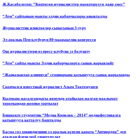
Ж.Касаболотов: “Көптөгөн журналисттер маектешүүгө даяр эмес”
“Дем” сайтынын мыкты элдик кабарчылары аныкталды
Журналисттик иликтөөлөр сынагынын 3-туру
Эл аралык Пен-клубунун 80-мааракелик конгресси
Ош журналисттери өз пресс-клубуна ээ болушту
“Дем” сайты мыкты Элдик кабарчыларга сынак жарыялайт
“Жаңылыктар алиппеси” семинарына катышууга сынак жарыланды
Cкончался известный журналист Алым Токтомушев
Кылмыш жасалгандыгы жөнүндө атайылап жалган маалымат
тараткандар жоопко тартылат
Бишкекте студенттик “Медиа Көпөлөк – 2014” медиафестивалга
катышууга катталуу башталды
Басма сөз эркиндигинин эл аралык күнүнө карата “Антиөрдөк” деп
аталган флеш-моб уюштурулат