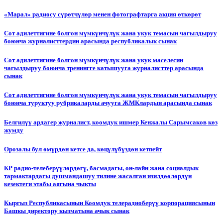
«Марал» радиосу сүрөтчүлөр менен фотографтарга акция өткөрөт
Сот адилеттигине болгон мүмкүнчүлүк жана укук темасын чагылдыруу
боюнча журналисттердин арасында республикалык сынак
Сот адилеттигине болгон мүмкүнчүлүк жана укук маселесин
чагылдыруу боюнча тренингге катышууга журналисттер арасында
сынак
Сот адилеттигине болгон мүмкүнчүлүк жана укук темасын чагылдыруу
боюнча туруктуу рубрикаларды ачууга ЖМКлардын арасында сынак
Белгилүү ардагер журналист, коомдук ишмер Кенжалы Сарымсаков көз
жумду
Орозалы бул өмүрдөн кетсе да, көңүлүбүздөн кетпейт
КР радио-телеберүүлөрдөгү, басмадагы, он-лайн жана социалдык
тармактардагы душмандашуу тилине жасалган изилдөөлөрдүн
кезектеги этабы аягына чыкты
Кыргыз Республикасынын Коомдук телерадиоберүү корпорациясынын
Башкы директору кызматына ачык сынак