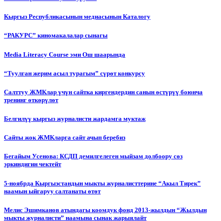
Кыргыз Республикасынын медиасынын Каталогу
“РАКУРС” киномакалалар сынагы
Media Literacy Сourse эми Ош шаарында
“Туулган жерим асыл турагым” сүрөт конкурсу
Салттуу ЖМКлар үчүн сайтка киргендердин санын өстүрүү боюнча
тренинг өткөрүлөт
Белгилүү кыргыз журналисти жардамга муктаж
Сайты жок ЖМКларга сайт ачып беребиз
Бегайым Усенова: КСДП демилгелеген мыйзам долбоору сөз
эркиндигин чектейт
5-ноябрда Кыргызстандын мыкты журналисттерине “Акыл Тирек”
наамын ыйгаруу салтанаты өтөт
Мелис Эшимканов атындагы коомдук фонд 2013-жылдын “Жылдын
мыкты журналисти” наамына сынак жарыялайт