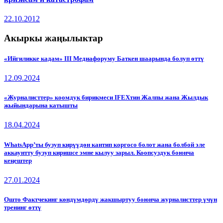
22.10.2012
Акыркы жаңылыктар
«Ийгиликке кадам» III Медиафоруму Баткен шаарында болуп өттү
12.09.2024
«Журналисттер» коомдук бирикмеси IFEXтин Жалпы жана Жылдык
жыйындарына катышты
18.04.2024
WhatsApp’ты бузуп кирүүдөн кантип коргосо болот жана болбой эле
аккаунтту бузуп киришсе эмне кылуу зарыл. Коопсуздук боюнча
кеңештер
27.01.2024
Ошто Фактчекинг көндүмдөрдү жакшыртуу боюнча журналисттер үчүн
тренинг өттү