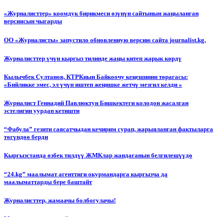
«Журналисттер» коомдук бирикмеси өзүнүн сайтынын жаңыланган
версиясын чыгарды
ОО «Журналисты» запустило обновленную версию сайта journalist.kg.
Журналисттер үчүн кыргыз тилинде жаңы китеп жарык көрдү
Кылычбек Султанов, КТРКнын Байкоочу кеңешинин төрагасы:
«Бийликке эмес, эл үчүн иштеп жеңишке жетчү мезгил келди »
Журналист Геннадий Павлюктун Бишкектеги колодон жасалган
эстелигин уурдап кетишти
“Фабула” гезити саясатчыдан кечирим сурап, жарыяланган фактыларга
төгүндөө берди
Кыргызстанда өзбек тилдүү ЖМКлар жандаганын белгилешүүдө
“24.kg” маалымат агенттиги окурмандарга кыргызча да
маалыматтарды бере баштайт
Журналисттер, жамаачы болбогулачы!