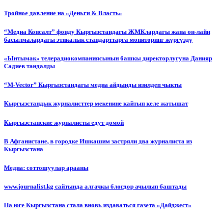
Тройное давление на «Деньги & Власть»
“Медиа Консалт” фонду Кыргызстандагы ЖМКлардагы жана он-лайн
басылмалардагы этикалык стандарттарга мониторинг жүргүздү
«Ынтымак» телерадиокомпаниясынын башкы директорлугуна Данияр
Садиев тандалды
“М-Vector” Кыргызстандагы медиа айдыңды изилдеп чыкты
Кыргызстандык журналисттер мекенине кайтып келе жатышат
Кыргызстанские журналисты едут домой
В Афганистане, в городке Ишкашим застряли два журналиста из
Кыргызстана
Медиа: соттошуулар арааны
www.journalist.kg сайтында алгачкы блогдор ачылып баштады
На юге Кыргызстана стала вновь издаваться газета «Дайджест»