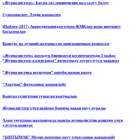
«Журналисттер»: Басма сөз эркиндигине кол салуу болду
Сурамжылоо: Элдик каржылоо
Шайлоо-2017: Аккредитациядан өткөн ЖМКлар жана интернет-
басылмалар
Конкурс на лучший материал по приграничным вопросам
«Журналисттер» коомдук бирикмеси кесиптештерди 3-майда
“Журналисттер аллеясында” көчөттөрдү отургузууга чакырат
“Журналистика негиздери” китеби жарык көрдү
“Азаттык” фотосынак жарыялайт
Кыргыз гезиттерин тушаган каатчылык
Журналисттер үчүн шайлоо боюнча чакан окуу куралы
Адам укуктары жаатындагы мыкты журналисттик иликтөө үчүн
улуттук конкурс
“ЫНТЫМАК” Медиа мектепке окуу үчүн сынак жарыялайт