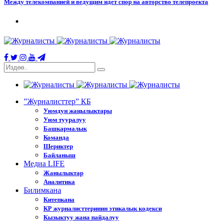
Между телекомпанией и ведущим идет спор на авторство телепроекта
”Журналисттер” КБ
Уюмдун жаңылыктары
Уюм тууралуу
Башкармалык
Команда
Шериктер
Байланыш
Медиа LIFE
Жанылыктар
Аналитика
Билимкана
Китепкана
КР журналисттеринин этикалык кодекси
Кызыктуу жана пайдалуу