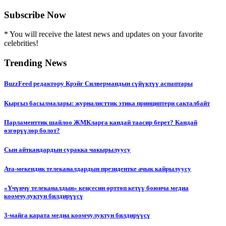
Subscribe Now
* You will receive the latest news and updates on your favorite
celebrities!
Trending News
BuzzFeed редактору Крэйг Силвермандын сүйүктүү аспаптары
Кыргыз басылмалары: журналисттик этика принциптери сакталбайт
Парламенттик шайлоо ЖМКларга кандай таасир берет? Кандай
өзгөрүүлөр болот?
Сын айткандардын суракка чакырылуусу
Ата-мекендик телеканалдардын президентке ачык кайрылуусу
«Үчүнчү телеканалдын» кеңсесин өрттөп кетүү боюнча медиа
коомчулуктун билдирүүсү
3-майга карата медиа коомчулуктун билдирүүсү