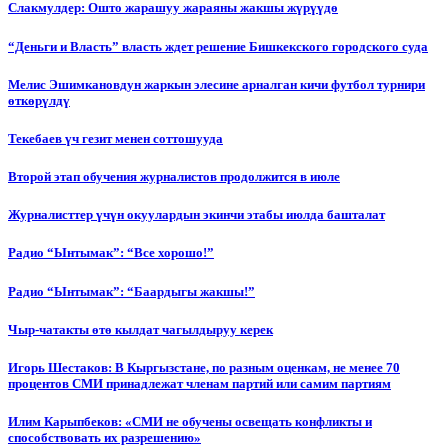
Слакмулдер: Ошто жарашуу жараяны жакшы жүрүүдө
“Деньги и Власть” власть ждет решение Бишкекского городского суда
Мелис Эшимкановдун жаркын элесине арналган кичи футбол турнири
өткөрүлдү
Текебаев үч гезит менен соттошууда
Второй этап обучения журналистов продолжится в июле
Журналисттер үчүн окуулардын экинчи этабы июлда башталат
Радио “Ынтымак”: “Все хорошо!”
Радио “Ынтымак”: “Баардыгы жакшы!”
Чыр-чатакты өтө кылдат чагылдыруу керек
Игорь Шестаков: В Кыргызстане, по разным оценкам, не менее 70
процентов СМИ принадлежат членам партий или самим партиям
Илим Карыпбеков: «СМИ не обучены освещать конфликты и
способствовать их разрешению»