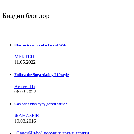
Биздин блогдор
Characteristics of a Great Wife
МЕКТЕП
11.05.2022
Follow the Sugardaddy Lifestyle
Антен ТВ
06.03.2022
Сѳз сабаттуулугу деген эмне?
ЖАНАЗЫК
19.03.2016
"СулейИнфо" коомдук эркин гезити