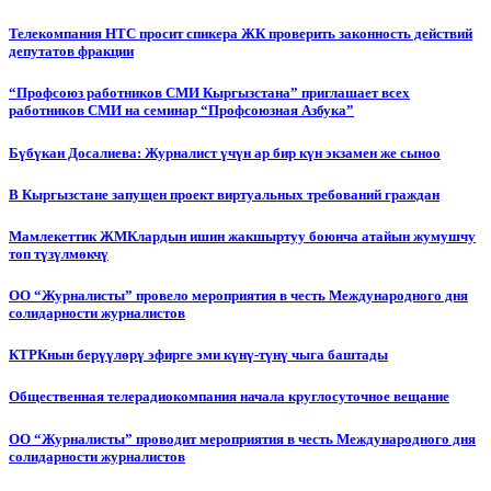
Телекомпания НТС просит спикера ЖК проверить законность действий
депутатов фракции
“Профсоюз работников СМИ Кыргызстана” приглашает всех
работников СМИ на семинар “Профсоюзная Азбука”
Бүбүкан Досалиева: Журналист үчүн ар бир күн экзамен же сыноо
В Кыргызстане запущен проект виртуальных требований граждан
Мамлекеттик ЖМКлардын ишин жакшыртуу боюнча атайын жумушчу
топ түзүлмөкчү
ОО “Журналисты” провело мероприятия в честь Международного дня
солидарности журналистов
КТРКнын берүүлөрү эфирге эми күнү-түнү чыга баштады
Общественная телерадиокомпания начала круглосуточное вещание
ОО “Журналисты” проводит мероприятия в честь Международного дня
солидарности журналистов