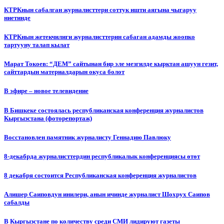
КТРКнын сабалган журналисттери соттук ишти аягына чыгаруу
ниетинде
КТРКнын жетекчилиги журналисттерин сабаган адамды жоопко
тартууну талап кылат
Марат Токоев: “ДЕМ” сайтынан бир эле мезгилде кырктан ашуун гезит,
сайттардын материалдарын окуса болот
В эфире – новое телевидение
В Бишкеке состоялась республиканская конференция журналистов
Кыргызстана (фоторепортаж)
Восстановлен памятник журналисту Геннадию Павлюку
8-декабрда журналисттердин республикалык конференциясы өтөт
8 декабря состоится Республиканская конференция журналистов
Алишер Саиповдун инилери, анын ичинде журналист Шохрух Саипов
сабалды
В Кыргызстане по количеству среди СМИ лидируют газеты