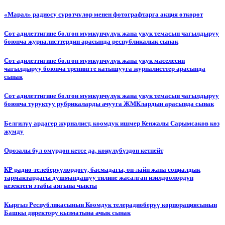
«Марал» радиосу сүрөтчүлөр менен фотографтарга акция өткөрөт
Сот адилеттигине болгон мүмкүнчүлүк жана укук темасын чагылдыруу
боюнча журналисттердин арасында республикалык сынак
Сот адилеттигине болгон мүмкүнчүлүк жана укук маселесин
чагылдыруу боюнча тренингге катышууга журналисттер арасында
сынак
Сот адилеттигине болгон мүмкүнчүлүк жана укук темасын чагылдыруу
боюнча туруктуу рубрикаларды ачууга ЖМКлардын арасында сынак
Белгилүү ардагер журналист, коомдук ишмер Кенжалы Сарымсаков көз
жумду
Орозалы бул өмүрдөн кетсе да, көңүлүбүздөн кетпейт
КР радио-телеберүүлөрдөгү, басмадагы, он-лайн жана социалдык
тармактардагы душмандашуу тилине жасалган изилдөөлөрдүн
кезектеги этабы аягына чыкты
Кыргыз Республикасынын Коомдук телерадиоберүү корпорациясынын
Башкы директору кызматына ачык сынак