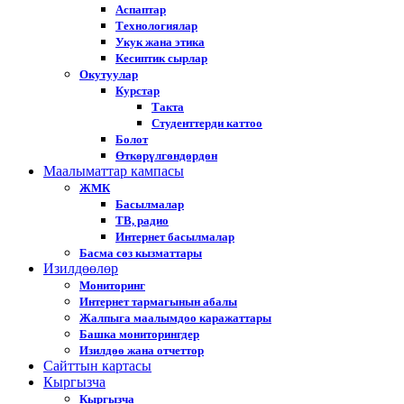
Аспаптар
Технологиялар
Укук жана этика
Кесиптик сырлар
Окутуулар
Курстар
Такта
Студенттерди каттоо
Болот
Өткөрүлгөндөрдөн
Маалыматтар кампасы
ЖМК
Басылмалар
ТВ, радио
Интернет басылмалар
Басма сөз кызматтары
Изилдөөлөр
Мониторинг
Интернет тармагынын абалы
Жалпыга маалымдоо каражаттары
Башка мониторингдер
Изилдөө жана отчеттор
Cайттын картасы
Кыргызча
Кыргызча