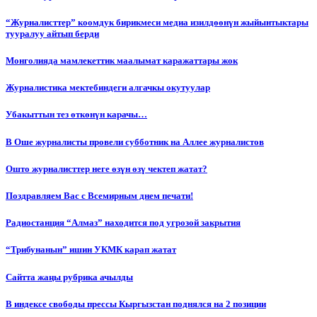
“Журналисттер” коомдук бирикмеси медиа изилдөөнүн жыйынтыктары
тууралуу айтып берди
Монголияда мамлекеттик маалымат каражаттары жок
Журналистика мектебиндеги алгачкы окутуулар
Убакыттын тез өткөнүн карачы…
В Оше журналисты провели субботник на Аллее журналистов
Ошто журналисттер неге өзүн өзү чектеп жатат?
Поздравляем Вас с Всемирным днем печати!
Радиостанция “Алмаз” находится под угрозой закрытия
“Трибунанын” ишин УКМК карап жатат
Сайтта жаңы рубрика ачылды
В индексе свободы прессы Кыргызстан поднялся на 2 позиции