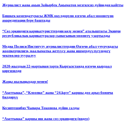
Журналист жана акын Зайырбек Ажыматов мезгилсиз дүйнөдөн кайтты
Бишкек комендатурасы ЖМК өкүлдөрүнө өзгөчө абал мөөнөтүнө
аккредитация бере баштады
“Сөз эркиндиги карикатуристтердин көзү менен” аталыштагы Экинчи
республикалык карикатуралар сынагынын мөөнөтү узартылды
Медиа Полиси Институту журналисттердин Өзгөчө абал учурундагы
жоопкерчилиги, маалыматка жетүүсү жана ишмердүүлүгүндөгү
чектөөлөр тууралуу
2020-жылдын 22-мартынан тарта Кыргызстанда өзгөчө кырдаал
киргизилди
Жаңы жылыңыздар менен!
“Азаттыкка”, “Клоопко” жана “24.kgге” каршы доо арыз боюнча
билдирүү
Кесиптешибиз Чынара Токонова дүйнө салды
“Азаттыкка” каршы иш жана сөз эркиндиги (видео)