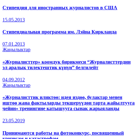
Стипендия для иностранных журналистов в США
15.05.2013
Стипендиальная программа им. Лэйна Киркланда
07.01.2013
Жаңылыктар
«Журналисттер» коомдук бирикмеси “Журналисттердин
эл аралык тилектештик күнүн” белгилейт
04.09.2012
Жаңылыктар
«Журналисттик иликтөө: идея издөө, булактар менен
иштөө жана фактыларды текшерүүдөн тарта жайылтууга
чейин» тренингине катышууга сынак жарыяланды
23.05.2019
Принимаются работы на фотоконкурс, посвященный
кризисам и катастрофам