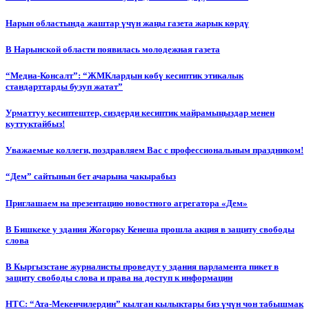
Нарын областында жаштар үчүн жаңы газета жарык көрдү
В Нарынской области появилась молодежная газета
“Медиа-Консалт”: “ЖМКлардын көбү кесиптик этикалык
стандарттарды бузуп жатат”
Урматтуу кесиптештер, сиздерди кесиптик майрамыңыздар менен
куттуктайбыз!
Уважаемые коллеги, поздравляем Вас с профессиональным праздником!
“Дем” сайтынын бет ачарына чакырабыз
Приглашаем на презентацию новостного агрегатора «Дем»
В Бишкеке у здания Жогорку Кенеша прошла акция в защиту свободы
слова
В Кыргызстане журналисты проведут у здания парламента пикет в
защиту свободы слова и права на доступ к информации
НТС: “Ата-Мекенчилердин” кылган кылыктары биз үчүн чон табышмак