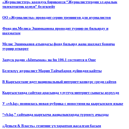
«Журналисттер» коомдук бирикмеси “Журналисттердин эл аралык
тилектештик күнүн” белгилейт
ОО «Журналисты» проводит серию тренингов для журналистов
Фонд им.Мелиса Эшимканова проводит турнир по бильярду и
шахматам
Мелис Эшимканов атындагы фонд бильярд жана шахмат боюнча
турнир өткөрөт
Запуск радио «Ынтымак» на fm 106.1 состоится в Оше
Белгилүү журналист Марип Тайчабаров дүйнөдөн кайтты
В Кыргызстане идет национальный интернет-конкурс среди сайтов
Кыргызстанда сайттар арасында улуттук-интернет сынагы жүрүүдө
У «vb.kg» появилась новая рубрика с новостями на кыргызском языке
“vb.kg.” сайтында кыргызча жаңылыктарды түрмөгү ачылды
«Деньги & Власть» гезитине үч тараптан жасалган басым