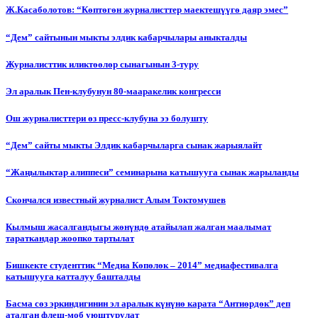
Ж.Касаболотов: “Көптөгөн журналисттер маектешүүгө даяр эмес”
“Дем” сайтынын мыкты элдик кабарчылары аныкталды
Журналисттик иликтөөлөр сынагынын 3-туру
Эл аралык Пен-клубунун 80-мааракелик конгресси
Ош журналисттери өз пресс-клубуна ээ болушту
“Дем” сайты мыкты Элдик кабарчыларга сынак жарыялайт
“Жаңылыктар алиппеси” семинарына катышууга сынак жарыланды
Cкончался известный журналист Алым Токтомушев
Кылмыш жасалгандыгы жөнүндө атайылап жалган маалымат
тараткандар жоопко тартылат
Бишкекте студенттик “Медиа Көпөлөк – 2014” медиафестивалга
катышууга катталуу башталды
Басма сөз эркиндигинин эл аралык күнүнө карата “Антиөрдөк” деп
аталган флеш-моб уюштурулат