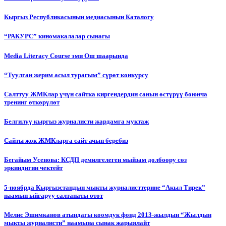
Кыргыз Республикасынын медиасынын Каталогу
“РАКУРС” киномакалалар сынагы
Media Literacy Сourse эми Ош шаарында
“Туулган жерим асыл турагым” сүрөт конкурсу
Салттуу ЖМКлар үчүн сайтка киргендердин санын өстүрүү боюнча
тренинг өткөрүлөт
Белгилүү кыргыз журналисти жардамга муктаж
Сайты жок ЖМКларга сайт ачып беребиз
Бегайым Усенова: КСДП демилгелеген мыйзам долбоору сөз
эркиндигин чектейт
5-ноябрда Кыргызстандын мыкты журналисттерине “Акыл Тирек”
наамын ыйгаруу салтанаты өтөт
Мелис Эшимканов атындагы коомдук фонд 2013-жылдын “Жылдын
мыкты журналисти” наамына сынак жарыялайт