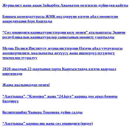
Журналист жана акын Зайырбек Ажыматов мезгилсиз дүйнөдөн кайтты
Бишкек комендатурасы ЖМК өкүлдөрүнө өзгөчө абал мөөнөтүнө
аккредитация бере баштады
“Сөз эркиндиги карикатуристтердин көзү менен” аталыштагы Экинчи
республикалык карикатуралар сынагынын мөөнөтү узартылды
Медиа Полиси Институту журналисттердин Өзгөчө абал учурундагы
жоопкерчилиги, маалыматка жетүүсү жана ишмердүүлүгүндөгү
чектөөлөр тууралуу
2020-жылдын 22-мартынан тарта Кыргызстанда өзгөчө кырдаал
киргизилди
Жаңы жылыңыздар менен!
“Азаттыкка”, “Клоопко” жана “24.kgге” каршы доо арыз боюнча
билдирүү
Кесиптешибиз Чынара Токонова дүйнө салды
“Азаттыкка” каршы иш жана сөз эркиндиги (видео)