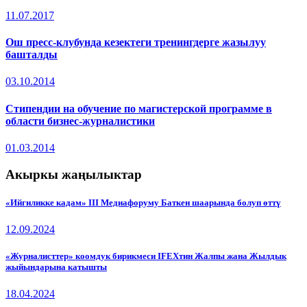
11.07.2017
Ош пресс-клубунда кезектеги тренингдерге жазылуу
башталды
03.10.2014
Стипендии на обучение по магистерской программе в
области бизнес-журналистики
01.03.2014
Акыркы жаңылыктар
«Ийгиликке кадам» III Медиафоруму Баткен шаарында болуп өттү
12.09.2024
«Журналисттер» коомдук бирикмеси IFEXтин Жалпы жана Жылдык
жыйындарына катышты
18.04.2024