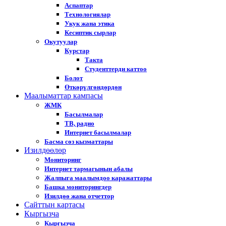
Аспаптар
Технологиялар
Укук жана этика
Кесиптик сырлар
Окутуулар
Курстар
Такта
Студенттерди каттоо
Болот
Өткөрүлгөндөрдөн
Маалыматтар кампасы
ЖМК
Басылмалар
ТВ, радио
Интернет басылмалар
Басма сөз кызматтары
Изилдөөлөр
Мониторинг
Интернет тармагынын абалы
Жалпыга маалымдоо каражаттары
Башка мониторингдер
Изилдөө жана отчеттор
Cайттын картасы
Кыргызча
Кыргызча