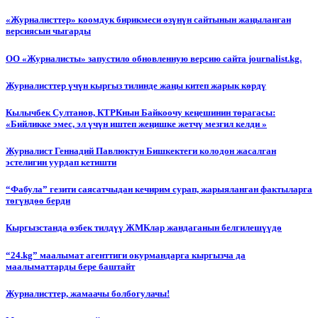
«Журналисттер» коомдук бирикмеси өзүнүн сайтынын жаңыланган
версиясын чыгарды
ОО «Журналисты» запустило обновленную версию сайта journalist.kg.
Журналисттер үчүн кыргыз тилинде жаңы китеп жарык көрдү
Кылычбек Султанов, КТРКнын Байкоочу кеңешинин төрагасы:
«Бийликке эмес, эл үчүн иштеп жеңишке жетчү мезгил келди »
Журналист Геннадий Павлюктун Бишкектеги колодон жасалган
эстелигин уурдап кетишти
“Фабула” гезити саясатчыдан кечирим сурап, жарыяланган фактыларга
төгүндөө берди
Кыргызстанда өзбек тилдүү ЖМКлар жандаганын белгилешүүдө
“24.kg” маалымат агенттиги окурмандарга кыргызча да
маалыматтарды бере баштайт
Журналисттер, жамаачы болбогулачы!