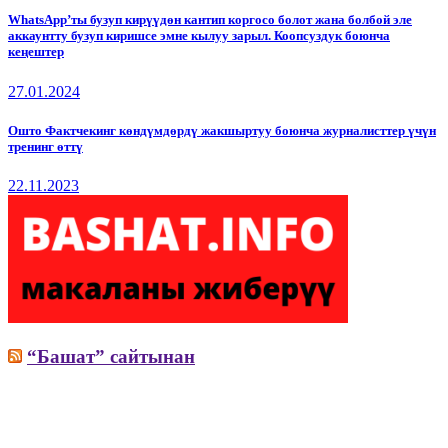
WhatsApp’ты бузуп кирүүдөн кантип коргосо болот жана болбой эле
аккаунтту бузуп киришсе эмне кылуу зарыл. Коопсуздук боюнча
кеңештер
27.01.2024
Ошто Фактчекинг көндүмдөрдү жакшыртуу боюнча журналисттер үчүн
тренинг өттү
22.11.2023
“Башат” сайтынан