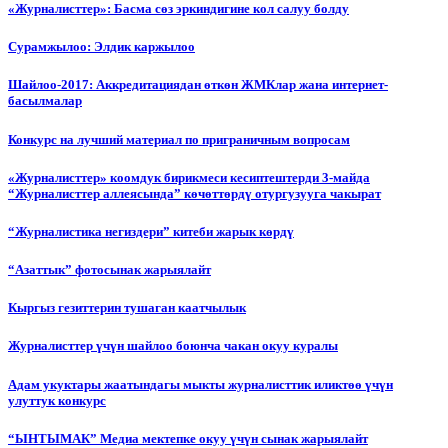
«Журналисттер»: Басма сөз эркиндигине кол салуу болду
Сурамжылоо: Элдик каржылоо
Шайлоо-2017: Аккредитациядан өткөн ЖМКлар жана интернет-
басылмалар
Конкурс на лучший материал по приграничным вопросам
«Журналисттер» коомдук бирикмеси кесиптештерди 3-майда
“Журналисттер аллеясында” көчөттөрдү отургузууга чакырат
“Журналистика негиздери” китеби жарык көрдү
“Азаттык” фотосынак жарыялайт
Кыргыз гезиттерин тушаган каатчылык
Журналисттер үчүн шайлоо боюнча чакан окуу куралы
Адам укуктары жаатындагы мыкты журналисттик иликтөө үчүн
улуттук конкурс
“ЫНТЫМАК” Медиа мектепке окуу үчүн сынак жарыялайт