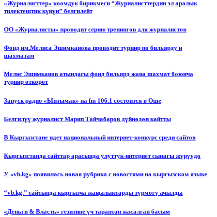
«Журналисттер» коомдук бирикмеси “Журналисттердин эл аралык
тилектештик күнүн” белгилейт
ОО «Журналисты» проводит серию тренингов для журналистов
Фонд им.Мелиса Эшимканова проводит турнир по бильярду и
шахматам
Мелис Эшимканов атындагы фонд бильярд жана шахмат боюнча
турнир өткөрөт
Запуск радио «Ынтымак» на fm 106.1 состоится в Оше
Белгилүү журналист Марип Тайчабаров дүйнөдөн кайтты
В Кыргызстане идет национальный интернет-конкурс среди сайтов
Кыргызстанда сайттар арасында улуттук-интернет сынагы жүрүүдө
У «vb.kg» появилась новая рубрика с новостями на кыргызском языке
“vb.kg.” сайтында кыргызча жаңылыктарды түрмөгү ачылды
«Деньги & Власть» гезитине үч тараптан жасалган басым