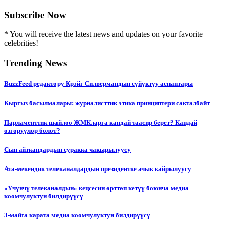
Subscribe Now
* You will receive the latest news and updates on your favorite
celebrities!
Trending News
BuzzFeed редактору Крэйг Силвермандын сүйүктүү аспаптары
Кыргыз басылмалары: журналисттик этика принциптери сакталбайт
Парламенттик шайлоо ЖМКларга кандай таасир берет? Кандай
өзгөрүүлөр болот?
Сын айткандардын суракка чакырылуусу
Ата-мекендик телеканалдардын президентке ачык кайрылуусу
«Үчүнчү телеканалдын» кеңсесин өрттөп кетүү боюнча медиа
коомчулуктун билдирүүсү
3-майга карата медиа коомчулуктун билдирүүсү