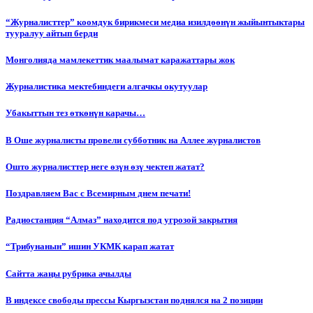
“Журналисттер” коомдук бирикмеси медиа изилдөөнүн жыйынтыктары
тууралуу айтып берди
Монголияда мамлекеттик маалымат каражаттары жок
Журналистика мектебиндеги алгачкы окутуулар
Убакыттын тез өткөнүн карачы…
В Оше журналисты провели субботник на Аллее журналистов
Ошто журналисттер неге өзүн өзү чектеп жатат?
Поздравляем Вас с Всемирным днем печати!
Радиостанция “Алмаз” находится под угрозой закрытия
“Трибунанын” ишин УКМК карап жатат
Сайтта жаңы рубрика ачылды
В индексе свободы прессы Кыргызстан поднялся на 2 позиции