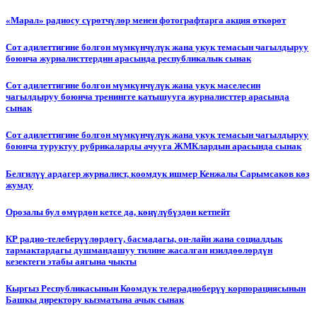
«Марал» радиосу сүрөтчүлөр менен фотографтарга акция өткөрөт
Сот адилеттигине болгон мүмкүнчүлүк жана укук темасын чагылдыруу
боюнча журналисттердин арасында республикалык сынак
Сот адилеттигине болгон мүмкүнчүлүк жана укук маселесин
чагылдыруу боюнча тренингге катышууга журналисттер арасында
сынак
Сот адилеттигине болгон мүмкүнчүлүк жана укук темасын чагылдыруу
боюнча туруктуу рубрикаларды ачууга ЖМКлардын арасында сынак
Белгилүү ардагер журналист, коомдук ишмер Кенжалы Сарымсаков көз
жумду
Орозалы бул өмүрдөн кетсе да, көңүлүбүздөн кетпейт
КР радио-телеберүүлөрдөгү, басмадагы, он-лайн жана социалдык
тармактардагы душмандашуу тилине жасалган изилдөөлөрдүн
кезектеги этабы аягына чыкты
Кыргыз Республикасынын Коомдук телерадиоберүү корпорациясынын
Башкы директору кызматына ачык сынак