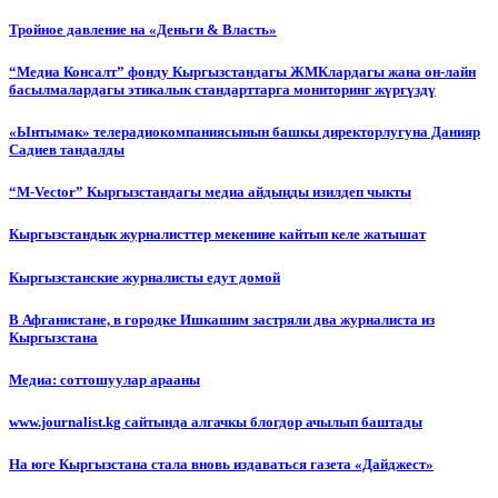
Тройное давление на «Деньги & Власть»
“Медиа Консалт” фонду Кыргызстандагы ЖМКлардагы жана он-лайн
басылмалардагы этикалык стандарттарга мониторинг жүргүздү
«Ынтымак» телерадиокомпаниясынын башкы директорлугуна Данияр
Садиев тандалды
“М-Vector” Кыргызстандагы медиа айдыңды изилдеп чыкты
Кыргызстандык журналисттер мекенине кайтып келе жатышат
Кыргызстанские журналисты едут домой
В Афганистане, в городке Ишкашим застряли два журналиста из
Кыргызстана
Медиа: соттошуулар арааны
www.journalist.kg сайтында алгачкы блогдор ачылып баштады
На юге Кыргызстана стала вновь издаваться газета «Дайджест»