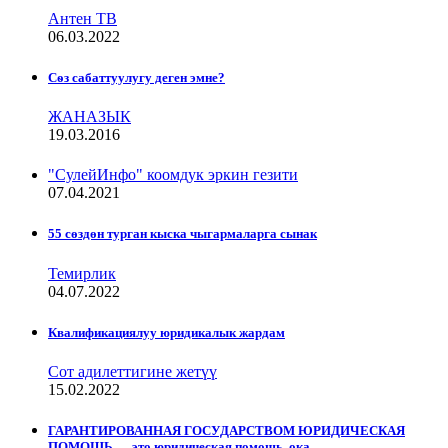
Антен ТВ
06.03.2022
Сѳз сабаттуулугу деген эмне?
ЖАНАЗЫК
19.03.2016
"СулейИнфо" коомдук эркин гезити
07.04.2021
55 сөздөн турган кыска чыгармаларга сынак
Темирлик
04.07.2022
Квалификациялуу юридикалык жардам
Сот адилеттигине жетүү
15.02.2022
ГАРАНТИРОВАННАЯ ГОСУДАРСТВОМ ЮРИДИЧЕСКАЯ
ПОМОЩЬ — это юридическая помощь, ока...