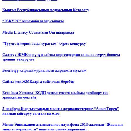
Кыргыз Республикасынын медиасынын Каталогу
“РАКУРС” киномакалалар сынагы
Media Literacy Сourse эми Ош шаарында
“Туулган жерим асыл турагым” сүрөт конкурсу
Салттуу ЖМКлар үчүн сайтка киргендердин санын өстүрүү боюнча
тренинг өткөрүлөт
Белгилүү кыргыз журналисти жардамга муктаж
Сайты жок ЖМКларга сайт ачып беребиз
Бегайым Усенова: КСДП демилгелеген мыйзам долбоору сөз
эркиндигин чектейт
5-ноябрда Кыргызстандын мыкты журналисттерине “Акыл Тирек”
наамын ыйгаруу салтанаты өтөт
Мелис Эшимканов атындагы коомдук фонд 2013-жылдын “Жылдын
мыкты журналисти” наамына сынак жарыялайт