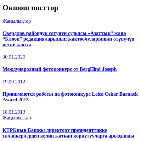
Окшош посттор
Жаңылыктар
Свердлов райондук сотунун судьясы «Азаттык” жана
“Клооп” редакцияларынын жактоочуларынын өтүнүчүн
четке какты
30.01.2020
Международный фотоконкурс от BergHind Joseph
19.09.2012
Принимаются работы на фотоконкурс Leica Oskar Barnack
Award 2013
18.01.2013
Жаңылыктар
КТРКнын Башкы директору президенттикке
талапкерлерден келип жаткан коркутууларга арызданды