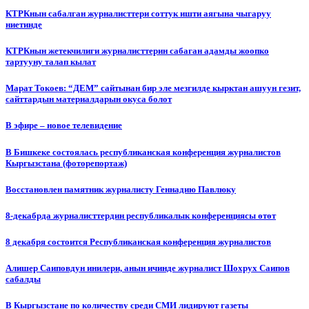
КТРКнын сабалган журналисттери соттук ишти аягына чыгаруу
ниетинде
КТРКнын жетекчилиги журналисттерин сабаган адамды жоопко
тартууну талап кылат
Марат Токоев: “ДЕМ” сайтынан бир эле мезгилде кырктан ашуун гезит,
сайттардын материалдарын окуса болот
В эфире – новое телевидение
В Бишкеке состоялась республиканская конференция журналистов
Кыргызстана (фоторепортаж)
Восстановлен памятник журналисту Геннадию Павлюку
8-декабрда журналисттердин республикалык конференциясы өтөт
8 декабря состоится Республиканская конференция журналистов
Алишер Саиповдун инилери, анын ичинде журналист Шохрух Саипов
сабалды
В Кыргызстане по количеству среди СМИ лидируют газеты