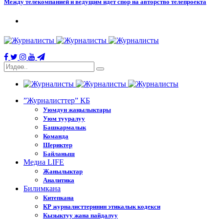
Между телекомпанией и ведущим идет спор на авторство телепроекта
”Журналисттер” КБ
Уюмдун жаңылыктары
Уюм тууралуу
Башкармалык
Команда
Шериктер
Байланыш
Медиа LIFE
Жанылыктар
Аналитика
Билимкана
Китепкана
КР журналисттеринин этикалык кодекси
Кызыктуу жана пайдалуу