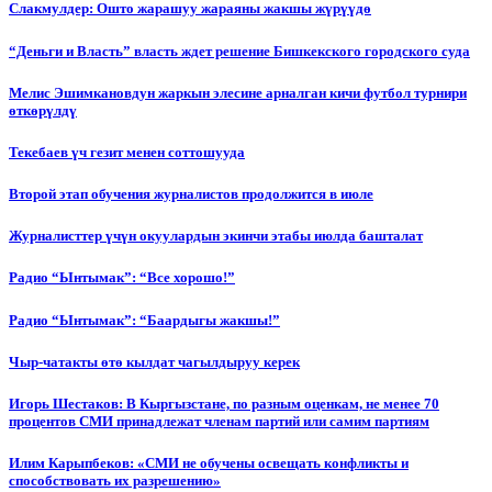
Слакмулдер: Ошто жарашуу жараяны жакшы жүрүүдө
“Деньги и Власть” власть ждет решение Бишкекского городского суда
Мелис Эшимкановдун жаркын элесине арналган кичи футбол турнири
өткөрүлдү
Текебаев үч гезит менен соттошууда
Второй этап обучения журналистов продолжится в июле
Журналисттер үчүн окуулардын экинчи этабы июлда башталат
Радио “Ынтымак”: “Все хорошо!”
Радио “Ынтымак”: “Баардыгы жакшы!”
Чыр-чатакты өтө кылдат чагылдыруу керек
Игорь Шестаков: В Кыргызстане, по разным оценкам, не менее 70
процентов СМИ принадлежат членам партий или самим партиям
Илим Карыпбеков: «СМИ не обучены освещать конфликты и
способствовать их разрешению»