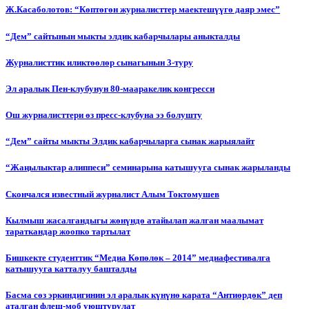
Ж.Касаболотов: “Көптөгөн журналисттер маектешүүгө даяр эмес”
“Дем” сайтынын мыкты элдик кабарчылары аныкталды
Журналисттик иликтөөлөр сынагынын 3-туру
Эл аралык Пен-клубунун 80-мааракелик конгресси
Ош журналисттери өз пресс-клубуна ээ болушту
“Дем” сайты мыкты Элдик кабарчыларга сынак жарыялайт
“Жаңылыктар алиппеси” семинарына катышууга сынак жарыланды
Cкончался известный журналист Алым Токтомушев
Кылмыш жасалгандыгы жөнүндө атайылап жалган маалымат
тараткандар жоопко тартылат
Бишкекте студенттик “Медиа Көпөлөк – 2014” медиафестивалга
катышууга катталуу башталды
Басма сөз эркиндигинин эл аралык күнүнө карата “Антиөрдөк” деп
аталган флеш-моб уюштурулат