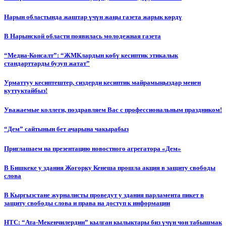
Нарын областында жаштар үчүн жаңы газета жарык көрдү
В Нарынской области появилась молодежная газета
“Медиа-Консалт”: “ЖМКлардын көбү кесиптик этикалык
стандарттарды бузуп жатат”
Урматтуу кесиптештер, сиздерди кесиптик майрамыңыздар менен
куттуктайбыз!
Уважаемые коллеги, поздравляем Вас с профессиональным праздником!
“Дем” сайтынын бет ачарына чакырабыз
Приглашаем на презентацию новостного агрегатора «Дем»
В Бишкеке у здания Жогорку Кенеша прошла акция в защиту свободы
слова
В Кыргызстане журналисты проведут у здания парламента пикет в
защиту свободы слова и права на доступ к информации
НТС: “Ата-Мекенчилердин” кылган кылыктары биз үчүн чон табышмак