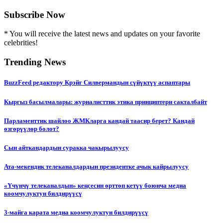
Subscribe Now
* You will receive the latest news and updates on your favorite
celebrities!
Trending News
BuzzFeed редактору Крэйг Силвермандын сүйүктүү аспаптары
Кыргыз басылмалары: журналисттик этика принциптери сакталбайт
Парламенттик шайлоо ЖМКларга кандай таасир берет? Кандай
өзгөрүүлөр болот?
Сын айткандардын суракка чакырылуусу
Ата-мекендик телеканалдардын президентке ачык кайрылуусу
«Үчүнчү телеканалдын» кеңсесин өрттөп кетүү боюнча медиа
коомчулуктун билдирүүсү
3-майга карата медиа коомчулуктун билдирүүсү