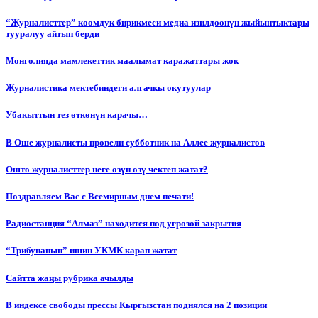
“Журналисттер” коомдук бирикмеси медиа изилдөөнүн жыйынтыктары
тууралуу айтып берди
Монголияда мамлекеттик маалымат каражаттары жок
Журналистика мектебиндеги алгачкы окутуулар
Убакыттын тез өткөнүн карачы…
В Оше журналисты провели субботник на Аллее журналистов
Ошто журналисттер неге өзүн өзү чектеп жатат?
Поздравляем Вас с Всемирным днем печати!
Радиостанция “Алмаз” находится под угрозой закрытия
“Трибунанын” ишин УКМК карап жатат
Сайтта жаңы рубрика ачылды
В индексе свободы прессы Кыргызстан поднялся на 2 позиции