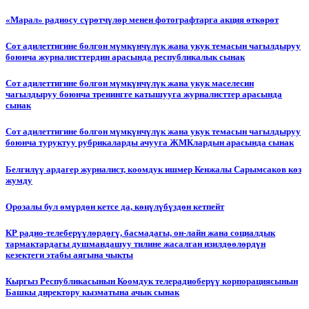
«Марал» радиосу сүрөтчүлөр менен фотографтарга акция өткөрөт
Сот адилеттигине болгон мүмкүнчүлүк жана укук темасын чагылдыруу
боюнча журналисттердин арасында республикалык сынак
Сот адилеттигине болгон мүмкүнчүлүк жана укук маселесин
чагылдыруу боюнча тренингге катышууга журналисттер арасында
сынак
Сот адилеттигине болгон мүмкүнчүлүк жана укук темасын чагылдыруу
боюнча туруктуу рубрикаларды ачууга ЖМКлардын арасында сынак
Белгилүү ардагер журналист, коомдук ишмер Кенжалы Сарымсаков көз
жумду
Орозалы бул өмүрдөн кетсе да, көңүлүбүздөн кетпейт
КР радио-телеберүүлөрдөгү, басмадагы, он-лайн жана социалдык
тармактардагы душмандашуу тилине жасалган изилдөөлөрдүн
кезектеги этабы аягына чыкты
Кыргыз Республикасынын Коомдук телерадиоберүү корпорациясынын
Башкы директору кызматына ачык сынак