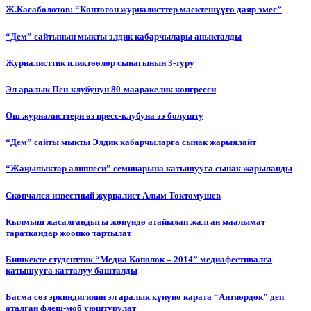
Ж.Касаболотов: “Көптөгөн журналисттер маектешүүгө даяр эмес”
“Дем” сайтынын мыкты элдик кабарчылары аныкталды
Журналисттик иликтөөлөр сынагынын 3-туру
Эл аралык Пен-клубунун 80-мааракелик конгресси
Ош журналисттери өз пресс-клубуна ээ болушту
“Дем” сайты мыкты Элдик кабарчыларга сынак жарыялайт
“Жаңылыктар алиппеси” семинарына катышууга сынак жарыланды
Cкончался известный журналист Алым Токтомушев
Кылмыш жасалгандыгы жөнүндө атайылап жалган маалымат
тараткандар жоопко тартылат
Бишкекте студенттик “Медиа Көпөлөк – 2014” медиафестивалга
катышууга катталуу башталды
Басма сөз эркиндигинин эл аралык күнүнө карата “Антиөрдөк” деп
аталган флеш-моб уюштурулат