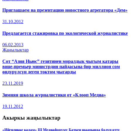
Приглашаем на презентацию новостного агрегатора «Дем»
31.10.2012
Предлагается стажировка по экологической журналистике
06.02.2013
Жаңылыктар
Сот “Азия Ньюс” гезитинен моралдык чыгым катары
вице-премьер министрдин пайдасына бир миллион сом
өндүрүлсүн деген токтом чыгарды
23.11.2019
Зимняя школа журналистики от «Клооп Медиа»
19.11.2012
Акыркы жаңылыктар
«Ийгиликке кадам» III Медиафоруму Баткен шаарында болуп өттү