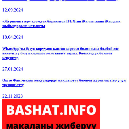
12.09.2024
«Журналисттер» коомдук бирикмеси IFEXтин Жалпы жана Жылдык
жыйындарына катышты
18.04.2024
WhatsApp’ты бузуп кирүүдөн кантип коргосо болот жана болбой эле
аккаунтту бузуп киришсе эмне кылуу зарыл. Коопсуздук боюнча
кеңештер
27.01.2024
Ошто Фактчекинг көндүмдөрдү жакшыртуу боюнча журналисттер үчүн
тренинг өттү
22.11.2023