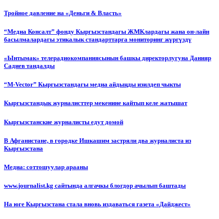
Тройное давление на «Деньги & Власть»
“Медиа Консалт” фонду Кыргызстандагы ЖМКлардагы жана он-лайн
басылмалардагы этикалык стандарттарга мониторинг жүргүздү
«Ынтымак» телерадиокомпаниясынын башкы директорлугуна Данияр
Садиев тандалды
“М-Vector” Кыргызстандагы медиа айдыңды изилдеп чыкты
Кыргызстандык журналисттер мекенине кайтып келе жатышат
Кыргызстанские журналисты едут домой
В Афганистане, в городке Ишкашим застряли два журналиста из
Кыргызстана
Медиа: соттошуулар арааны
www.journalist.kg сайтында алгачкы блогдор ачылып баштады
На юге Кыргызстана стала вновь издаваться газета «Дайджест»