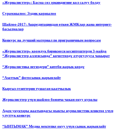
«Журналисттер»: Басма сөз эркиндигине кол салуу болду
Сурамжылоо: Элдик каржылоо
Шайлоо-2017: Аккредитациядан өткөн ЖМКлар жана интернет-
басылмалар
Конкурс на лучший материал по приграничным вопросам
«Журналисттер» коомдук бирикмеси кесиптештерди 3-майда
“Журналисттер аллеясында” көчөттөрдү отургузууга чакырат
“Журналистика негиздери” китеби жарык көрдү
“Азаттык” фотосынак жарыялайт
Кыргыз гезиттерин тушаган каатчылык
Журналисттер үчүн шайлоо боюнча чакан окуу куралы
Адам укуктары жаатындагы мыкты журналисттик иликтөө үчүн
улуттук конкурс
“ЫНТЫМАК” Медиа мектепке окуу үчүн сынак жарыялайт