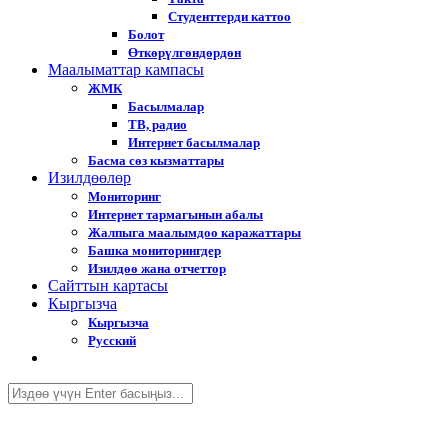
Студенттерди каттоо
Болот
Өткөрүлгөндөрдөн
Маалыматтар кампасы
ЖМК
Басылмалар
ТВ, радио
Интернет басылмалар
Басма сөз кызматтары
Изилдөөлөр
Мониторинг
Интернет тармагынын абалы
Жалпыга маалымдоо каражаттары
Башка мониторингдер
Изилдөө жана отчеттор
Cайттын картасы
Кыргызча
Кыргызча
Русский