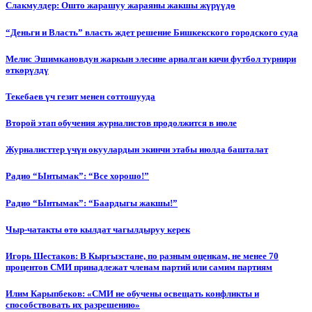
Слакмулдер: Ошто жарашуу жараяны жакшы жүрүүдө
“Деньги и Власть” власть ждет решение Бишкекского городского суда
Мелис Эшимкановдун жаркын элесине арналган кичи футбол турнири
өткөрүлдү
Текебаев үч гезит менен соттошууда
Второй этап обучения журналистов продолжится в июле
Журналисттер үчүн окуулардын экинчи этабы июлда башталат
Радио “Ынтымак”: “Все хорошо!”
Радио “Ынтымак”: “Баардыгы жакшы!”
Чыр-чатакты өтө кылдат чагылдыруу керек
Игорь Шестаков: В Кыргызстане, по разным оценкам, не менее 70
процентов СМИ принадлежат членам партий или самим партиям
Илим Карыпбеков: «СМИ не обучены освещать конфликты и
способствовать их разрешению»