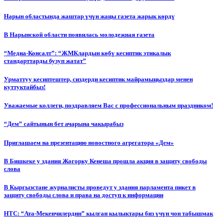
Нарын областында жаштар үчүн жаңы газета жарык көрдү
В Нарынской области появилась молодежная газета
“Медиа-Консалт”: “ЖМКлардын көбү кесиптик этикалык
стандарттарды бузуп жатат”
Урматтуу кесиптештер, сиздерди кесиптик майрамыңыздар менен
куттуктайбыз!
Уважаемые коллеги, поздравляем Вас с профессиональным праздником!
“Дем” сайтынын бет ачарына чакырабыз
Приглашаем на презентацию новостного агрегатора «Дем»
В Бишкеке у здания Жогорку Кенеша прошла акция в защиту свободы
слова
В Кыргызстане журналисты проведут у здания парламента пикет в
защиту свободы слова и права на доступ к информации
НТС: “Ата-Мекенчилердин” кылган кылыктары биз үчүн чон табышмак