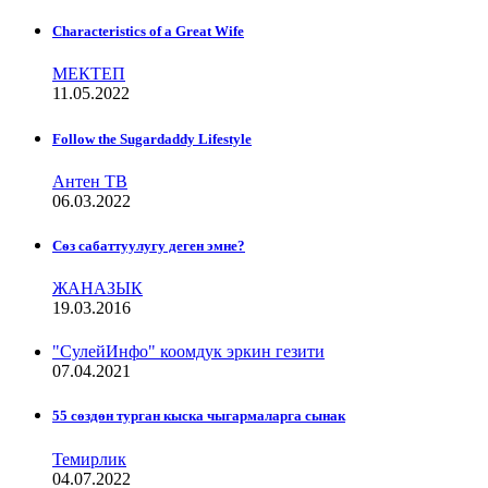
Characteristics of a Great Wife
МЕКТЕП
11.05.2022
Follow the Sugardaddy Lifestyle
Антен ТВ
06.03.2022
Сѳз сабаттуулугу деген эмне?
ЖАНАЗЫК
19.03.2016
"СулейИнфо" коомдук эркин гезити
07.04.2021
55 сөздөн турган кыска чыгармаларга сынак
Темирлик
04.07.2022