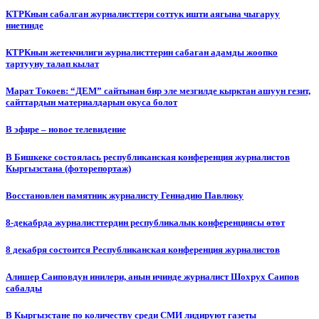
КТРКнын сабалган журналисттери соттук ишти аягына чыгаруу
ниетинде
КТРКнын жетекчилиги журналисттерин сабаган адамды жоопко
тартууну талап кылат
Марат Токоев: “ДЕМ” сайтынан бир эле мезгилде кырктан ашуун гезит,
сайттардын материалдарын окуса болот
В эфире – новое телевидение
В Бишкеке состоялась республиканская конференция журналистов
Кыргызстана (фоторепортаж)
Восстановлен памятник журналисту Геннадию Павлюку
8-декабрда журналисттердин республикалык конференциясы өтөт
8 декабря состоится Республиканская конференция журналистов
Алишер Саиповдун инилери, анын ичинде журналист Шохрух Саипов
сабалды
В Кыргызстане по количеству среди СМИ лидируют газеты