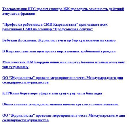
Телекомпания НТС просит спикера ЖК проверить законность действий
депутатов фракции
“Профсоюз работников СМИ Кыргызстана” приглашает всех
работников СМИ на семинар “Профсоюзная Азбука”
Бүбүкан Досалиева: Журналист үчүн ар бир күн экзамен же сыноо
В Кыргызстане запущен проект виртуальных требований граждан
Мамлекеттик ЖМКлардын ишин жакшыртуу боюнча атайын жумушчу
топ түзүлмөкчү
ОО “Журналисты” провело мероприятия в честь Международного дня
солидарности журналистов
КТРКнын берүүлөрү эфирге эми күнү-түнү чыга баштады
Общественная телерадиокомпания начала круглосуточное вещание
ОО “Журналисты” проводит мероприятия в честь Международного дня
солидарности журналистов