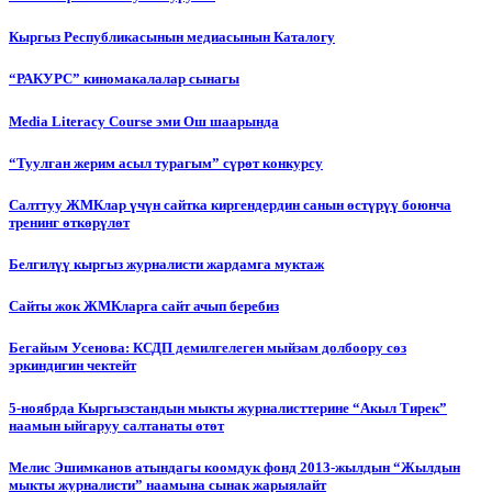
Кыргыз Республикасынын медиасынын Каталогу
“РАКУРС” киномакалалар сынагы
Media Literacy Сourse эми Ош шаарында
“Туулган жерим асыл турагым” сүрөт конкурсу
Салттуу ЖМКлар үчүн сайтка киргендердин санын өстүрүү боюнча
тренинг өткөрүлөт
Белгилүү кыргыз журналисти жардамга муктаж
Сайты жок ЖМКларга сайт ачып беребиз
Бегайым Усенова: КСДП демилгелеген мыйзам долбоору сөз
эркиндигин чектейт
5-ноябрда Кыргызстандын мыкты журналисттерине “Акыл Тирек”
наамын ыйгаруу салтанаты өтөт
Мелис Эшимканов атындагы коомдук фонд 2013-жылдын “Жылдын
мыкты журналисти” наамына сынак жарыялайт