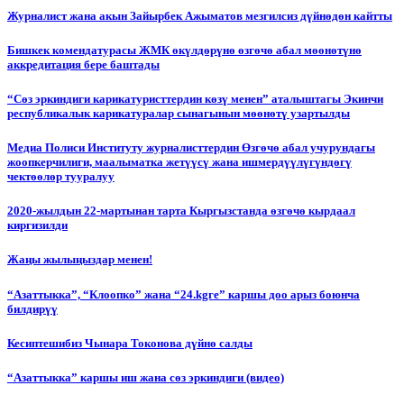
Журналист жана акын Зайырбек Ажыматов мезгилсиз дүйнөдөн кайтты
Бишкек комендатурасы ЖМК өкүлдөрүнө өзгөчө абал мөөнөтүнө
аккредитация бере баштады
“Сөз эркиндиги карикатуристтердин көзү менен” аталыштагы Экинчи
республикалык карикатуралар сынагынын мөөнөтү узартылды
Медиа Полиси Институту журналисттердин Өзгөчө абал учурундагы
жоопкерчилиги, маалыматка жетүүсү жана ишмердүүлүгүндөгү
чектөөлөр тууралуу
2020-жылдын 22-мартынан тарта Кыргызстанда өзгөчө кырдаал
киргизилди
Жаңы жылыңыздар менен!
“Азаттыкка”, “Клоопко” жана “24.kgге” каршы доо арыз боюнча
билдирүү
Кесиптешибиз Чынара Токонова дүйнө салды
“Азаттыкка” каршы иш жана сөз эркиндиги (видео)