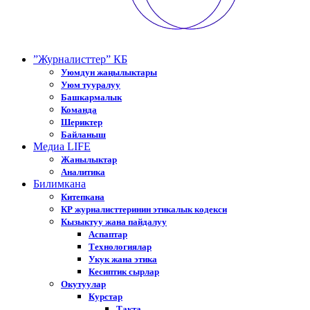
”Журналисттер” КБ
Уюмдун жаңылыктары
Уюм тууралуу
Башкармалык
Команда
Шериктер
Байланыш
Медиа LIFE
Жанылыктар
Аналитика
Билимкана
Китепкана
КР журналисттеринин этикалык кодекси
Кызыктуу жана пайдалуу
Аспаптар
Технологиялар
Укук жана этика
Кесиптик сырлар
Окутуулар
Курстар
Такта