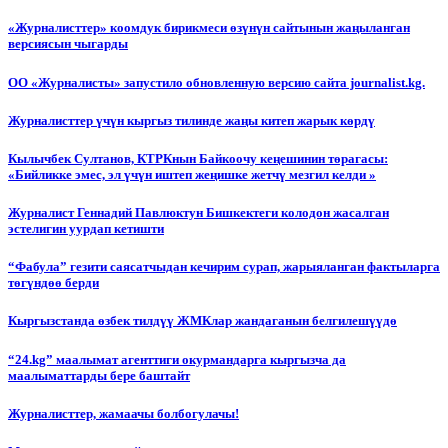
«Журналисттер» коомдук бирикмеси өзүнүн сайтынын жаңыланган
версиясын чыгарды
ОО «Журналисты» запустило обновленную версию сайта journalist.kg.
Журналисттер үчүн кыргыз тилинде жаңы китеп жарык көрдү
Кылычбек Султанов, КТРКнын Байкоочу кеңешинин төрагасы:
«Бийликке эмес, эл үчүн иштеп жеңишке жетчү мезгил келди »
Журналист Геннадий Павлюктун Бишкектеги колодон жасалган
эстелигин уурдап кетишти
“Фабула” гезити саясатчыдан кечирим сурап, жарыяланган фактыларга
төгүндөө берди
Кыргызстанда өзбек тилдүү ЖМКлар жандаганын белгилешүүдө
“24.kg” маалымат агенттиги окурмандарга кыргызча да
маалыматтарды бере баштайт
Журналисттер, жамаачы болбогулачы!