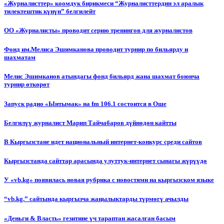
«Журналисттер» коомдук бирикмеси “Журналисттердин эл аралык
тилектештик күнүн” белгилейт
ОО «Журналисты» проводит серию тренингов для журналистов
Фонд им.Мелиса Эшимканова проводит турнир по бильярду и
шахматам
Мелис Эшимканов атындагы фонд бильярд жана шахмат боюнча
турнир өткөрөт
Запуск радио «Ынтымак» на fm 106.1 состоится в Оше
Белгилүү журналист Марип Тайчабаров дүйнөдөн кайтты
В Кыргызстане идет национальный интернет-конкурс среди сайтов
Кыргызстанда сайттар арасында улуттук-интернет сынагы жүрүүдө
У «vb.kg» появилась новая рубрика с новостями на кыргызском языке
“vb.kg.” сайтында кыргызча жаңылыктарды түрмөгү ачылды
«Деньги & Власть» гезитине үч тараптан жасалган басым