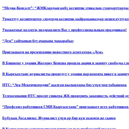
“Медиа-Консалт”: “ЖМКлардын көбү кесиптик этикалык стандарттарды 
Урматтуу кесиптештер, сиздерди кесиптик майрамыңыздар менен куттукт
Уважаемые коллеги, поздравляем Вас с профессиональным праздником!
“Дем” сайтынын бет ачарына чакырабыз
Приглашаем на презентацию новостного агрегатора «Дем»
В Бишкеке у здания Жогорку Кенеша прошла акция в защиту свободы сл
В Кыргызстане журналисты проведут у здания парламента пикет в защиту
НТС: “Ата-Мекенчилердин” кылган кылыктары биз үчүн чон табышмак
Телекомпания НТС просит спикера ЖК проверить законность действий д
“Профсоюз работников СМИ Кыргызстана” приглашает всех работников
Бүбүкан Досалиева: Журналист үчүн ар бир күн экзамен же сыноо
В Кыргызстане запущен проект виртуальных требований граждан