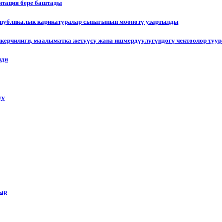
итация бере баштады
еспубликалык карикатуралар сынагынын мөөнөтү узартылды
пкерчилиги, маалыматка жетүүсү жана ишмердүүлүгүндөгү чектөөлөр туу
лди
үү
лар