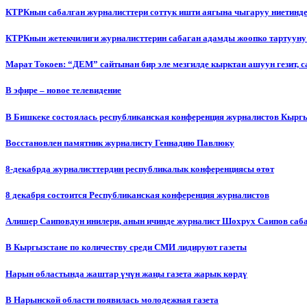
КТРКнын сабалган журналисттери соттук ишти аягына чыгаруу ниетинд
КТРКнын жетекчилиги журналисттерин сабаган адамды жоопко тартууну
Марат Токоев: “ДЕМ” сайтынан бир эле мезгилде кырктан ашуун гезит, 
В эфире – новое телевидение
В Бишкеке состоялась республиканская конференция журналистов Кыргы
Восстановлен памятник журналисту Геннадию Павлюку
8-декабрда журналисттердин республикалык конференциясы өтөт
8 декабря состоится Республиканская конференция журналистов
Алишер Саиповдун инилери, анын ичинде журналист Шохрух Саипов саб
В Кыргызстане по количеству среди СМИ лидируют газеты
Нарын областында жаштар үчүн жаңы газета жарык көрдү
В Нарынской области появилась молодежная газета