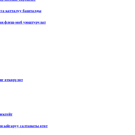
уга катталуу башталды
лган флеш-моб уюштурулат
нг өткөрүлөт
чектейт
н ыйгаруу салтанаты өтөт