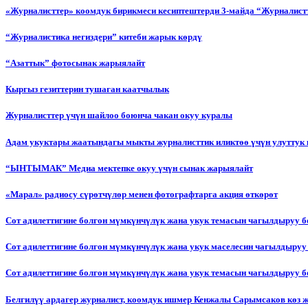
«Журналисттер» коомдук бирикмеси кесиптештерди 3-майда “Журналистт
“Журналистика негиздери” китеби жарык көрдү
“Азаттык” фотосынак жарыялайт
Кыргыз гезиттерин тушаган каатчылык
Журналисттер үчүн шайлоо боюнча чакан окуу куралы
Адам укуктары жаатындагы мыкты журналисттик иликтөө үчүн улуттук 
“ЫНТЫМАК” Медиа мектепке окуу үчүн сынак жарыялайт
«Марал» радиосу сүрөтчүлөр менен фотографтарга акция өткөрөт
Сот адилеттигине болгон мүмкүнчүлүк жана укук темасын чагылдыруу 
Сот адилеттигине болгон мүмкүнчүлүк жана укук маселесин чагылдыруу
Сот адилеттигине болгон мүмкүнчүлүк жана укук темасын чагылдыруу
Белгилүү ардагер журналист, коомдук ишмер Кенжалы Сарымсаков көз 