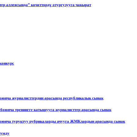
ер аллеясында” көчөттөрдү отургузууга чакырат
конкурс
боюнча журналисттердин арасында республикалык сынак
 боюнча тренингге катышууга журналисттер арасында сынак
 боюнча туруктуу рубрикаларды ачууга ЖМКлардын арасында сынак
жумду