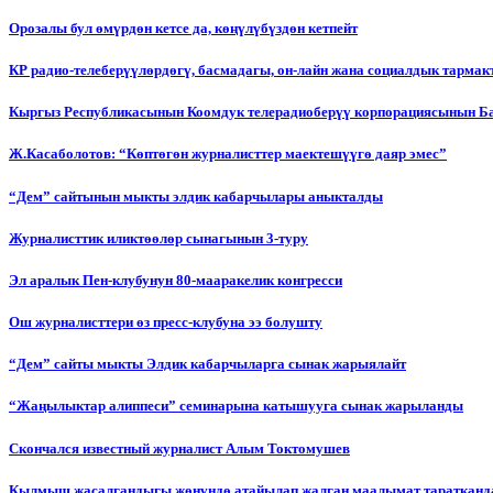
Орозалы бул өмүрдөн кетсе да, көңүлүбүздөн кетпейт
КР радио-телеберүүлөрдөгү, басмадагы, он-лайн жана социалдык тарма
Кыргыз Республикасынын Коомдук телерадиоберүү корпорациясынын Б
Ж.Касаболотов: “Көптөгөн журналисттер маектешүүгө даяр эмес”
“Дем” сайтынын мыкты элдик кабарчылары аныкталды
Журналисттик иликтөөлөр сынагынын 3-туру
Эл аралык Пен-клубунун 80-мааракелик конгресси
Ош журналисттери өз пресс-клубуна ээ болушту
“Дем” сайты мыкты Элдик кабарчыларга сынак жарыялайт
“Жаңылыктар алиппеси” семинарына катышууга сынак жарыланды
Cкончался известный журналист Алым Токтомушев
Кылмыш жасалгандыгы жөнүндө атайылап жалган маалымат таратканда