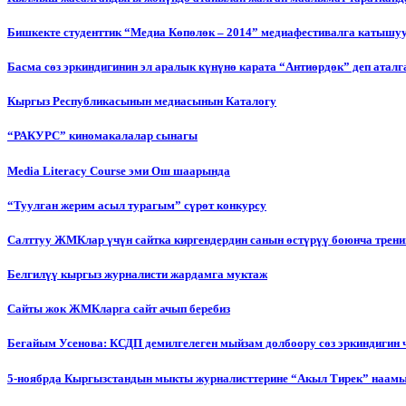
Бишкекте студенттик “Медиа Көпөлөк – 2014” медиафестивалга катышу
Басма сөз эркиндигинин эл аралык күнүнө карата “Антиөрдөк” деп ата
Кыргыз Республикасынын медиасынын Каталогу
“РАКУРС” киномакалалар сынагы
Media Literacy Сourse эми Ош шаарында
“Туулган жерим асыл турагым” сүрөт конкурсу
Салттуу ЖМКлар үчүн сайтка киргендердин санын өстүрүү боюнча трени
Белгилүү кыргыз журналисти жардамга муктаж
Сайты жок ЖМКларга сайт ачып беребиз
Бегайым Усенова: КСДП демилгелеген мыйзам долбоору сөз эркиндигин 
5-ноябрда Кыргызстандын мыкты журналисттерине “Акыл Тирек” наамы