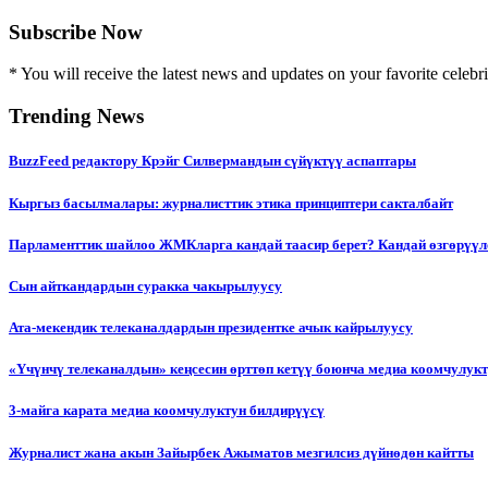
Subscribe Now
* You will receive the latest news and updates on your favorite celebri
Trending News
BuzzFeed редактору Крэйг Силвермандын сүйүктүү аспаптары
Кыргыз басылмалары: журналисттик этика принциптери сакталбайт
Парламенттик шайлоо ЖМКларга кандай таасир берет? Кандай өзгөрүүл
Сын айткандардын суракка чакырылуусу
Ата-мекендик телеканалдардын президентке ачык кайрылуусу
«Үчүнчү телеканалдын» кеңсесин өрттөп кетүү боюнча медиа коомчулук
3-майга карата медиа коомчулуктун билдирүүсү
Журналист жана акын Зайырбек Ажыматов мезгилсиз дүйнөдөн кайтты