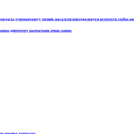
ктардагы душмандашуу тилине жасалган изилдөөлөрдүн кезектеги этабы а
ашкы директору кызматына ачык сынак
р жоопко тартылат