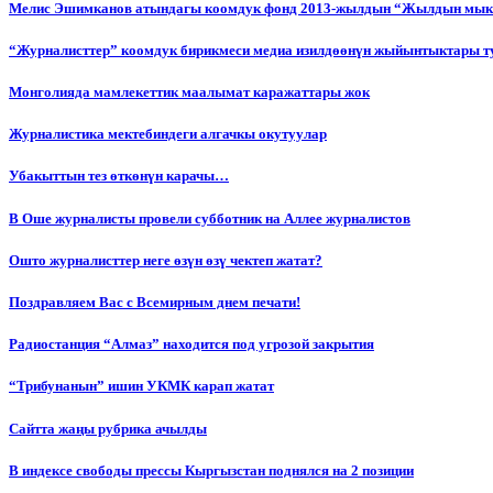
Мелис Эшимканов атындагы коомдук фонд 2013-жылдын “Жылдын мык
“Журналисттер” коомдук бирикмеси медиа изилдөөнүн жыйынтыктары т
Монголияда мамлекеттик маалымат каражаттары жок
Журналистика мектебиндеги алгачкы окутуулар
Убакыттын тез өткөнүн карачы…
В Оше журналисты провели субботник на Аллее журналистов
Ошто журналисттер неге өзүн өзү чектеп жатат?
Поздравляем Вас с Всемирным днем печати!
Радиостанция “Алмаз” находится под угрозой закрытия
“Трибунанын” ишин УКМК карап жатат
Сайтта жаңы рубрика ачылды
В индексе свободы прессы Кыргызстан поднялся на 2 позиции