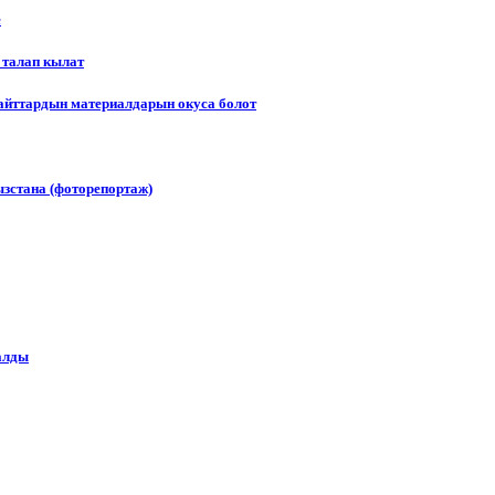
е
 талап кылат
сайттардын материалдарын окуса болот
зстана (фоторепортаж)
алды