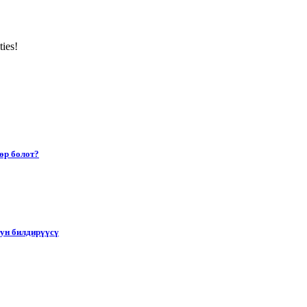
ties!
өр болот?
тун билдирүүсү