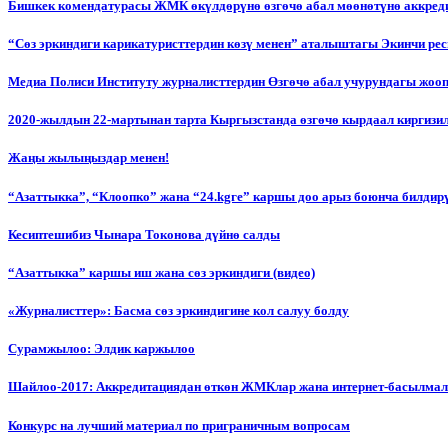
Бишкек комендатурасы ЖМК өкүлдөрүнө өзгөчө абал мөөнөтүнө аккред
“Сөз эркиндиги карикатуристтердин көзү менен” аталыштагы Экинчи р
Медиа Полиси Институту журналисттердин Өзгөчө абал учурундагы жоо
2020-жылдын 22-мартынан тарта Кыргызстанда өзгөчө кырдаал киргизи
Жаңы жылыңыздар менен!
“Азаттыкка”, “Клоопко” жана “24.kgге” каршы доо арыз боюнча билдир
Кесиптешибиз Чынара Токонова дүйнө салды
“Азаттыкка” каршы иш жана сөз эркиндиги (видео)
«Журналисттер»: Басма сөз эркиндигине кол салуу болду
Сурамжылоо: Элдик каржылоо
Шайлоо-2017: Аккредитациядан өткөн ЖМКлар жана интернет-басылма
Конкурс на лучший материал по приграничным вопросам