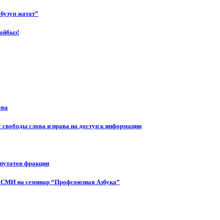
бузуп жатат”
айбыз!
ова
 свободы слова и права на доступ к информации
епутатов фракции
 СМИ на семинар “Профсоюзная Азбука”