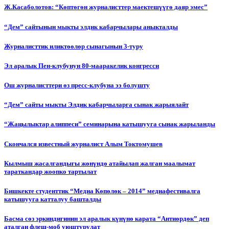
Ж.Касаболотов: “Көптөгөн журналисттер маектешүүгө даяр эмес”
“Дем” сайтынын мыкты элдик кабарчылары аныкталды
Журналисттик иликтөөлөр сынагынын 3-туру
Эл аралык Пен-клубунун 80-мааракелик конгресси
Ош журналисттери өз пресс-клубуна ээ болушту
“Дем” сайты мыкты Элдик кабарчыларга сынак жарыялайт
“Жаңылыктар алиппеси” семинарына катышууга сынак жарыланды
Cкончался известный журналист Алым Токтомушев
Кылмыш жасалгандыгы жөнүндө атайылап жалган маалымат
тараткандар жоопко тартылат
Бишкекте студенттик “Медиа Көпөлөк – 2014” медиафестивалга
катышууга катталуу башталды
Басма сөз эркиндигинин эл аралык күнүнө карата “Антиөрдөк” деп
аталган флеш-моб уюштурулат