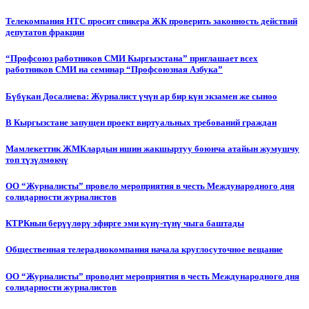
Телекомпания НТС просит спикера ЖК проверить законность действий
депутатов фракции
“Профсоюз работников СМИ Кыргызстана” приглашает всех
работников СМИ на семинар “Профсоюзная Азбука”
Бүбүкан Досалиева: Журналист үчүн ар бир күн экзамен же сыноо
В Кыргызстане запущен проект виртуальных требований граждан
Мамлекеттик ЖМКлардын ишин жакшыртуу боюнча атайын жумушчу
топ түзүлмөкчү
ОО “Журналисты” провело мероприятия в честь Международного дня
солидарности журналистов
КТРКнын берүүлөрү эфирге эми күнү-түнү чыга баштады
Общественная телерадиокомпания начала круглосуточное вещание
ОО “Журналисты” проводит мероприятия в честь Международного дня
солидарности журналистов