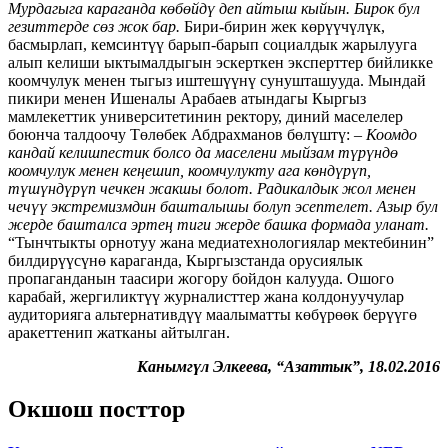
Мурдагыга караганда көбөйдү деп айтыш кыйын. Бирок бул
гезиттерде сөз жок бар.
Бири-бирин жек көрүүчүлүк,
басмырлап, кемсинтүү барып-барып социалдык жарылууга
алып келиши ыктымалдыгын эскерткен эксперттер бийликке
коомчулук менен тыгыз иштешүүнү сунушташууда. Мындай
пикири менен Ишеналы Арабаев атындагы Кыргыз
мамлекеттик университетинин ректору, диний маселелер
боюнча талдоочу Төлөбек Абдрахманов бөлүштү:
– Коомдо
кандай келишпестик болсо да маселени мыйзам түрүндө
коомчулук менен кеңешип, коомчулукту ага көндүрүп,
түшүндүрүп чечкен жакшы болот. Радикалдык жол менен
чечүү экстремизмдин башталышы болуп эсептелет. Азыр бул
жерде башталса эртең тиги жерде башка формада уланат.
“Тынчтыкты орнотуу жана медиатехнологиялар мектебинин”
билдирүүсүнө караганда, Кыргызстанда орусиялык
пропаганданын таасири жогору бойдон калууда. Ошого
карабай, жергиликтүү журналисттер жана колдонуучулар
аудиторияга альтернативдүү маалыматты көбүрөөк берүүгө
аракеттенип жатканы айтылган.
Канымгүл Элкеева, “Азаттык”, 18.02.2016
Окшош посттор