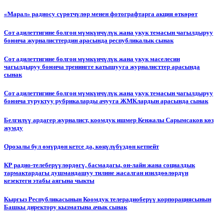
«Марал» радиосу сүрөтчүлөр менен фотографтарга акция өткөрөт
Сот адилеттигине болгон мүмкүнчүлүк жана укук темасын чагылдыруу
боюнча журналисттердин арасында республикалык сынак
Сот адилеттигине болгон мүмкүнчүлүк жана укук маселесин
чагылдыруу боюнча тренингге катышууга журналисттер арасында
сынак
Сот адилеттигине болгон мүмкүнчүлүк жана укук темасын чагылдыруу
боюнча туруктуу рубрикаларды ачууга ЖМКлардын арасында сынак
Белгилүү ардагер журналист, коомдук ишмер Кенжалы Сарымсаков көз
жумду
Орозалы бул өмүрдөн кетсе да, көңүлүбүздөн кетпейт
КР радио-телеберүүлөрдөгү, басмадагы, он-лайн жана социалдык
тармактардагы душмандашуу тилине жасалган изилдөөлөрдүн
кезектеги этабы аягына чыкты
Кыргыз Республикасынын Коомдук телерадиоберүү корпорациясынын
Башкы директору кызматына ачык сынак