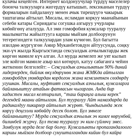
кулачы кеңейген. Интернет колдонуучулар түрдүү маселелер
боюнча талкууларга жигердүү катышып, лексиканын түрдүү
формаларын пайдалануу менен ачык тирешүүгө чакырык
таштаганы айтылат. Мисалы, исламдан коркуу маанайынын
себеби катары Сириядагы согушка азгыруу учурлары
көбөйгөнү аталууда. Ал эми гомофобия кумсалар тууралуу
маалыматты жайылтууга каршы мыйзам долбоорунун
тегерегиндеги талкуулардан улам күчөгөн. Бул багытта
изилдөө жүргүзгөн Амир Муканбетовдун айтуусунда, соңку
эки-үч жылда Кыргызстанда сексуалдык азчылыктарды жек
көргөн мамиле күч алган. Ал мурда жемелеп же уят кылып
эле койгон мамиле азыр кол көтөрүп, катуу сабаганга чейин
жеткенин белгилейт:
– Сексуалдык азчылыктын 90% диний
лидерлерден, бийлик өкүлдөрүнөн жана ЖМКда айтылган
гомофобдук уюмдардан кордогон жана кемсинткен сөздөрдү
угушкан. Мисалы, муфтият сексуалдык азчылык, кумсаларга
байланыштуу атайын фатвасын чыгарган. Анда бир
хадистен мисал келтирилип, “таш бараңга алыш керек”
дегендей маани айтылган. Бул тууралуу Айт намаздарда да
радикалдуу пикирлер айтылып жүрөт. Чындыгында жек
көрүү деңгээли көбөйдү десек болот. Бул эмнеге
байланыштуу? Мурда сексуалдык азчылык эч кимге көрүнбөй,
билинбей жүрчү. Бул тема тууралуу эч ким сүйлөчү эмес.
Зомбулук мурда деле бар болчу. Кумсалыкты пропагандалоого
каршы мыйзам долбоор сунушталгандан кийин бул кайра