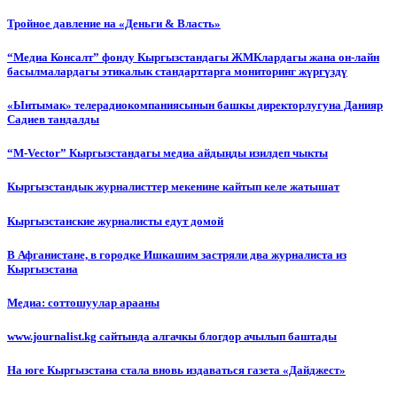
Тройное давление на «Деньги & Власть»
“Медиа Консалт” фонду Кыргызстандагы ЖМКлардагы жана он-лайн
басылмалардагы этикалык стандарттарга мониторинг жүргүздү
«Ынтымак» телерадиокомпаниясынын башкы директорлугуна Данияр
Садиев тандалды
“М-Vector” Кыргызстандагы медиа айдыңды изилдеп чыкты
Кыргызстандык журналисттер мекенине кайтып келе жатышат
Кыргызстанские журналисты едут домой
В Афганистане, в городке Ишкашим застряли два журналиста из
Кыргызстана
Медиа: соттошуулар арааны
www.journalist.kg сайтында алгачкы блогдор ачылып баштады
На юге Кыргызстана стала вновь издаваться газета «Дайджест»