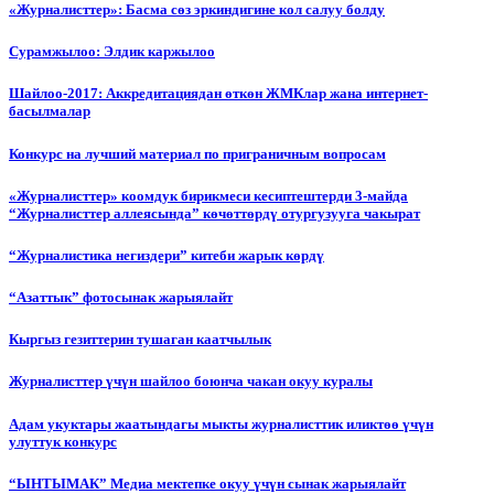
«Журналисттер»: Басма сөз эркиндигине кол салуу болду
Сурамжылоо: Элдик каржылоо
Шайлоо-2017: Аккредитациядан өткөн ЖМКлар жана интернет-
басылмалар
Конкурс на лучший материал по приграничным вопросам
«Журналисттер» коомдук бирикмеси кесиптештерди 3-майда
“Журналисттер аллеясында” көчөттөрдү отургузууга чакырат
“Журналистика негиздери” китеби жарык көрдү
“Азаттык” фотосынак жарыялайт
Кыргыз гезиттерин тушаган каатчылык
Журналисттер үчүн шайлоо боюнча чакан окуу куралы
Адам укуктары жаатындагы мыкты журналисттик иликтөө үчүн
улуттук конкурс
“ЫНТЫМАК” Медиа мектепке окуу үчүн сынак жарыялайт