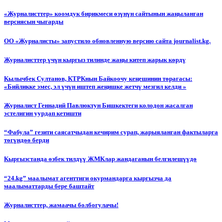
«Журналисттер» коомдук бирикмеси өзүнүн сайтынын жаңыланган
версиясын чыгарды
ОО «Журналисты» запустило обновленную версию сайта journalist.kg.
Журналисттер үчүн кыргыз тилинде жаңы китеп жарык көрдү
Кылычбек Султанов, КТРКнын Байкоочу кеңешинин төрагасы:
«Бийликке эмес, эл үчүн иштеп жеңишке жетчү мезгил келди »
Журналист Геннадий Павлюктун Бишкектеги колодон жасалган
эстелигин уурдап кетишти
“Фабула” гезити саясатчыдан кечирим сурап, жарыяланган фактыларга
төгүндөө берди
Кыргызстанда өзбек тилдүү ЖМКлар жандаганын белгилешүүдө
“24.kg” маалымат агенттиги окурмандарга кыргызча да
маалыматтарды бере баштайт
Журналисттер, жамаачы болбогулачы!