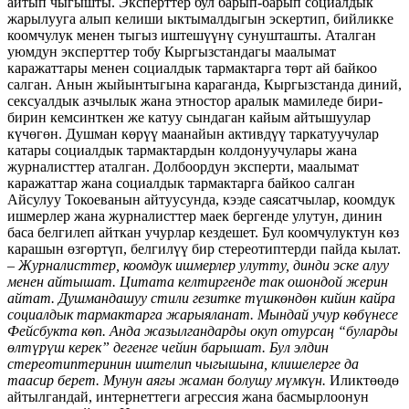
айтып чыгышты. Эксперттер бул барып-барып социалдык
жарылууга алып келиши ыктымалдыгын эскертип, бийликке
коомчулук менен тыгыз иштешүүнү сунушташты. Аталган
уюмдун эксперттер тобу Кыргызстандагы маалымат
каражаттары менен социалдык тармактарга төрт ай байкоо
салган. Анын жыйынтыгына караганда, Кыргызстанда диний,
сексуалдык азчылык жана этностор аралык мамиледе бири-
бирин кемсинткен же катуу сындаган кайым айтышуулар
күчөгөн. Душман көрүү маанайын активдүү таркатуучулар
катары социалдык тармактардын колдонуучулары жана
журналисттер аталган. Долбоордун эксперти, маалымат
каражаттар жана социалдык тармактарга байкоо салган
Айсулуу Токоеванын айтуусунда, кээде саясатчылар, коомдук
ишмерлер жана журналисттер маек бергенде улутун, динин
баса белгилеп айткан учурлар кездешет. Бул коомчулуктун көз
карашын өзгөртүп, белгилүү бир стереотиптерди пайда кылат.
– Журналисттер, коомдук ишмерлер улутту, динди эске алуу
менен айтышат. Цитата келтиргенде так ошондой жерин
айтат. Душмандашуу стили гезитке түшкөндөн кийин кайра
социалдык тармактарга жарыяланат. Мындай учур көбүнесе
Фейсбукта көп. Анда жазылгандарды окуп отурсаң “буларды
өлтүрүш керек” дегенге чейин барышат. Бул элдин
стереотиптеринин иштелип чыгышына, клишелерге да
таасир берет. Мунун аягы жаман болушу мүмкүн.
Иликтөөдө
айтылгандай, интернеттеги агрессия жана басмырлоонун