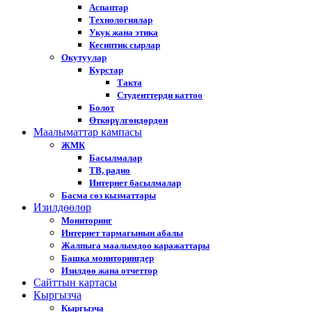
Аспаптар
Технологиялар
Укук жана этика
Кесиптик сырлар
Окутуулар
Курстар
Такта
Студенттерди каттоо
Болот
Өткөрүлгөндөрдөн
Маалыматтар кампасы
ЖМК
Басылмалар
ТВ, радио
Интернет басылмалар
Басма сөз кызматтары
Изилдөөлөр
Мониторинг
Интернет тармагынын абалы
Жалпыга маалымдоо каражаттары
Башка мониторингдер
Изилдөө жана отчеттор
Cайттын картасы
Кыргызча
Кыргызча