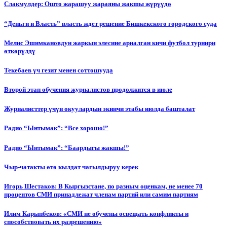
Слакмулдер: Ошто жарашуу жараяны жакшы жүрүүдө
“Деньги и Власть” власть ждет решение Бишкекского городского суда
Мелис Эшимкановдун жаркын элесине арналган кичи футбол турнири
өткөрүлдү
Текебаев үч гезит менен соттошууда
Второй этап обучения журналистов продолжится в июле
Журналисттер үчүн окуулардын экинчи этабы июлда башталат
Радио “Ынтымак”: “Все хорошо!”
Радио “Ынтымак”: “Баардыгы жакшы!”
Чыр-чатакты өтө кылдат чагылдыруу керек
Игорь Шестаков: В Кыргызстане, по разным оценкам, не менее 70
процентов СМИ принадлежат членам партий или самим партиям
Илим Карыпбеков: «СМИ не обучены освещать конфликты и
способствовать их разрешению»