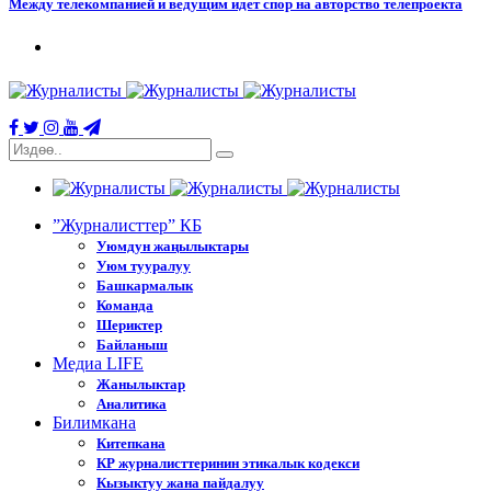
Между телекомпанией и ведущим идет спор на авторство телепроекта
”Журналисттер” КБ
Уюмдун жаңылыктары
Уюм тууралуу
Башкармалык
Команда
Шериктер
Байланыш
Медиа LIFE
Жанылыктар
Аналитика
Билимкана
Китепкана
КР журналисттеринин этикалык кодекси
Кызыктуу жана пайдалуу