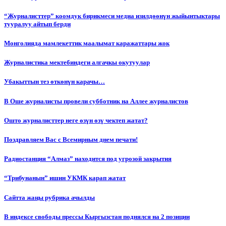
“Журналисттер” коомдук бирикмеси медиа изилдөөнүн жыйынтыктары
тууралуу айтып берди
Монголияда мамлекеттик маалымат каражаттары жок
Журналистика мектебиндеги алгачкы окутуулар
Убакыттын тез өткөнүн карачы…
В Оше журналисты провели субботник на Аллее журналистов
Ошто журналисттер неге өзүн өзү чектеп жатат?
Поздравляем Вас с Всемирным днем печати!
Радиостанция “Алмаз” находится под угрозой закрытия
“Трибунанын” ишин УКМК карап жатат
Сайтта жаңы рубрика ачылды
В индексе свободы прессы Кыргызстан поднялся на 2 позиции