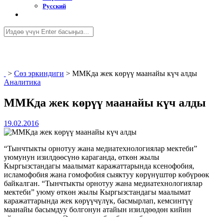
Русский
>
Сөз эркиндиги
>
ММКда жек көрүү маанайы күч алды
Аналитика
ММКда жек көрүү маанайы күч алды
19.02.2016
“Тынчтыкты орнотуу жана медиатехнологиялар мектеби”
уюмунун изилдөөсүнө караганда, өткөн жылы
Кыргызстандагы маалымат каражаттарында ксенофобия,
исламофобия жана гомофобия сыяктуу көрүнүштөр көбүрөөк
байкалган. “Тынчтыкты орнотуу жана медиатехнологиялар
мектеби” уюму өткөн жылы Кыргызстандагы маалымат
каражаттарында жек көрүүчүлүк, басмырлап, кемсинтүү
маанайы басымдуу болгонун атайын изилдөөдөн кийин