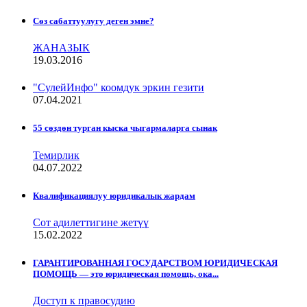
Сѳз сабаттуулугу деген эмне?
ЖАНАЗЫК
19.03.2016
"СулейИнфо" коомдук эркин гезити
07.04.2021
55 сөздөн турган кыска чыгармаларга сынак
Темирлик
04.07.2022
Квалификациялуу юридикалык жардам
Сот адилеттигине жетүү
15.02.2022
ГАРАНТИРОВАННАЯ ГОСУДАРСТВОМ ЮРИДИЧЕСКАЯ
ПОМОЩЬ — это юридическая помощь, ока...
Доступ к правосудию