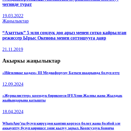
чегинде турат
19.03.2022
Жаңылыктар
“Азаттык” 5 млн сомдук доо арыз менен сотко кайрылган
режиссер Ырыс Окенова менен соттошууга даяр
21.11.2019
Акыркы жаңылыктар
«Ийгиликке кадам» III Медиафоруму Баткен шаарында болуп өттү
12.09.2024
«Журналисттер» коомдук бирикмеси IFEXтин Жалпы жана Жылдык
жыйындарына катышты
18.04.2024
WhatsApp’ты бузуп кирүүдөн кантип коргосо болот жана болбой эле
аккаунтту бузуп киришсе эмне кылуу зарыл. Коопсуздук боюнча