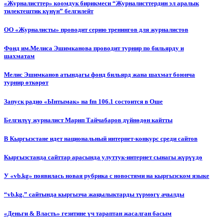
«Журналисттер» коомдук бирикмеси “Журналисттердин эл аралык
тилектештик күнүн” белгилейт
ОО «Журналисты» проводит серию тренингов для журналистов
Фонд им.Мелиса Эшимканова проводит турнир по бильярду и
шахматам
Мелис Эшимканов атындагы фонд бильярд жана шахмат боюнча
турнир өткөрөт
Запуск радио «Ынтымак» на fm 106.1 состоится в Оше
Белгилүү журналист Марип Тайчабаров дүйнөдөн кайтты
В Кыргызстане идет национальный интернет-конкурс среди сайтов
Кыргызстанда сайттар арасында улуттук-интернет сынагы жүрүүдө
У «vb.kg» появилась новая рубрика с новостями на кыргызском языке
“vb.kg.” сайтында кыргызча жаңылыктарды түрмөгү ачылды
«Деньги & Власть» гезитине үч тараптан жасалган басым