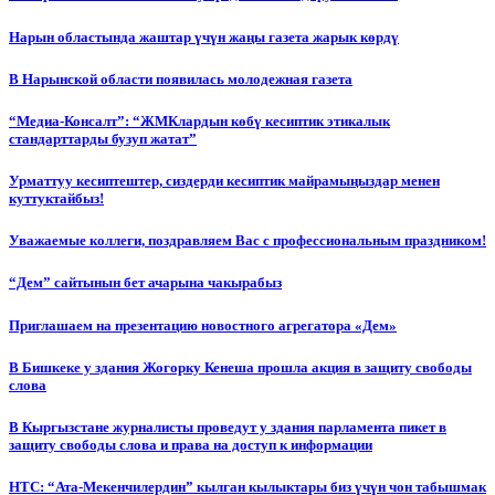
Нарын областында жаштар үчүн жаңы газета жарык көрдү
В Нарынской области появилась молодежная газета
“Медиа-Консалт”: “ЖМКлардын көбү кесиптик этикалык
стандарттарды бузуп жатат”
Урматтуу кесиптештер, сиздерди кесиптик майрамыңыздар менен
куттуктайбыз!
Уважаемые коллеги, поздравляем Вас с профессиональным праздником!
“Дем” сайтынын бет ачарына чакырабыз
Приглашаем на презентацию новостного агрегатора «Дем»
В Бишкеке у здания Жогорку Кенеша прошла акция в защиту свободы
слова
В Кыргызстане журналисты проведут у здания парламента пикет в
защиту свободы слова и права на доступ к информации
НТС: “Ата-Мекенчилердин” кылган кылыктары биз үчүн чон табышмак