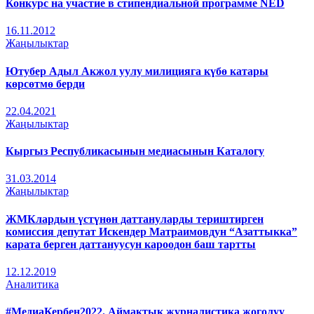
Конкурс на участие в стипендиальной программе NED
16.11.2012
Жаңылыктар
Ютубер Адыл Акжол уулу милицияга күбө катары
көрсөтмө берди
22.04.2021
Жаңылыктар
Кыргыз Республикасынын медиасынын Каталогу
31.03.2014
Жаңылыктар
ЖМКлардын үстүнөн даттануларды териштирген
комиссия депутат Искендер Матраимовдун “Азаттыкка”
карата берген даттануусун кароодон баш тартты
12.12.2019
Аналитика
#МедиаКербен2022. Аймактык журналистика жоголуу