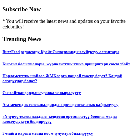
Subscribe Now
* You will receive the latest news and updates on your favorite
celebrities!
Trending News
BuzzFeed редактору Крэйг Силвермандын сүйүктүү аспаптары
Кыргыз басылмалары: журналисттик этика принциптери сакталбайт
Парламенттик шайлоо ЖМКларга кандай таасир берет? Кандай
өзгөрүүлөр болот?
Сын айткандардын суракка чакырылуусу
Ата-мекендик телеканалдардын президентке ачык кайрылуусу
«Үчүнчү телеканалдын» кеңсесин өрттөп кетүү боюнча медиа
коомчулуктун билдирүүсү
3-майга карата медиа коомчулуктун билдирүүсү