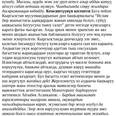
күчөдү. Мисалы, мурда жөн эле уруп кетсе азыр абдан катуу,
аёосуз сабап кетиши мүмкүн. Чындыгында соңку жылдары
дискриминация көбөйдү.
Кемсинтүүнүн кесепети
Буга чейин
Кыргызстан мусулмандарынын дин башкармалыгы “Ислам
бир жыныстагы адамдардын жакын ымалада болуп, сүйүү
ышкысына батуусуна тыюу салат” деген негизде кумсаларга
карата фатва чыгарган. Анда эркек менен эркектин же аял
менен аялдын жыныстык байланышта болуусу өтө чоң күнөө
экени эскертилген. Кыргызстанда динчилдер эле эмес,
калктын басымдуу бөлүгү кумсаларга карата сын көз карашта.
Андыктан укук коргоочулар адаттан тыш сексуалдык
багыттагы жарандардын укуктары ар тараптан бузулуп, алар
элдин кодулоосуна тушугуп жатканын айтып келишет.
Иликтөөдө айтылгандай, жогорудагы үч маселе боюнача жек
көрүүчүлүк, башкача айтканда, душман көрүү маанайы
телерадиого караганда орус, кыргыз тилдүү гезиттерде
көбүрөөк кездешет. Бул багытта гезит жетекчилери менен да
иш жүргүзүп жатабыз дейт Жергиликтүү өз алдынча башкаруу
иштери жана этностор аралык мамилелер боюнча
мамлекеттик агенттигинин Мониторинг борборунун
жетекчиси Аблабек Асанканов:
– Бардык маалымат
каражаттары чыгарган макала, окуялардын
чагылдырылышын карап, жумасына бир жолу өзүбүз да
анализдейбиз. Эгер жек көрүүчүлүккө түрткөн туура эмес
макала болсо ошол гезиттин жетекчилигине кат жазабыз.