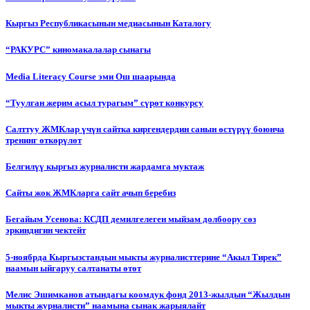
Кыргыз Республикасынын медиасынын Каталогу
“РАКУРС” киномакалалар сынагы
Media Literacy Сourse эми Ош шаарында
“Туулган жерим асыл турагым” сүрөт конкурсу
Салттуу ЖМКлар үчүн сайтка киргендердин санын өстүрүү боюнча
тренинг өткөрүлөт
Белгилүү кыргыз журналисти жардамга муктаж
Сайты жок ЖМКларга сайт ачып беребиз
Бегайым Усенова: КСДП демилгелеген мыйзам долбоору сөз
эркиндигин чектейт
5-ноябрда Кыргызстандын мыкты журналисттерине “Акыл Тирек”
наамын ыйгаруу салтанаты өтөт
Мелис Эшимканов атындагы коомдук фонд 2013-жылдын “Жылдын
мыкты журналисти” наамына сынак жарыялайт