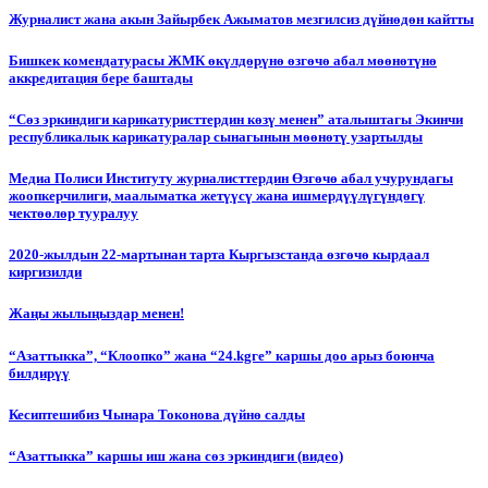
Журналист жана акын Зайырбек Ажыматов мезгилсиз дүйнөдөн кайтты
Бишкек комендатурасы ЖМК өкүлдөрүнө өзгөчө абал мөөнөтүнө
аккредитация бере баштады
“Сөз эркиндиги карикатуристтердин көзү менен” аталыштагы Экинчи
республикалык карикатуралар сынагынын мөөнөтү узартылды
Медиа Полиси Институту журналисттердин Өзгөчө абал учурундагы
жоопкерчилиги, маалыматка жетүүсү жана ишмердүүлүгүндөгү
чектөөлөр тууралуу
2020-жылдын 22-мартынан тарта Кыргызстанда өзгөчө кырдаал
киргизилди
Жаңы жылыңыздар менен!
“Азаттыкка”, “Клоопко” жана “24.kgге” каршы доо арыз боюнча
билдирүү
Кесиптешибиз Чынара Токонова дүйнө салды
“Азаттыкка” каршы иш жана сөз эркиндиги (видео)