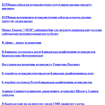
КТРКнын сабалган журналисттери соттук ишти аягына чыгаруу
ниетинде
КТРКнын жетекчилиги журналисттерин сабаган адамды жоопко
тартууну талап кылат
Марат Токоев: “ДЕМ” сайтынан бир эле мезгилде кырктан ашуун гезит,
сайттардын материалдарын окуса болот
В эфире – новое телевидение
В Бишкеке состоялась республиканская конференция журналистов
Кыргызстана (фоторепортаж)
Восстановлен памятник журналисту Геннадию Павлюку
8-декабрда журналисттердин республикалык конференциясы өтөт
8 декабря состоится Республиканская конференция журналистов
Алишер Саиповдун инилери, анын ичинде журналист Шохрух Саипов
сабалды
В Кыргызстане по количеству среди СМИ лидируют газеты