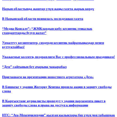
Нарын областында жаштар үчүн жаңы газета жарык көрдү
В Нарынской области появилась молодежная газета
“Медиа-Консалт”: “ЖМКлардын көбү кесиптик этикалык
стандарттарды бузуп жатат”
Урматтуу кесиптештер, сиздерди кесиптик майрамыңыздар менен
куттуктайбыз!
Уважаемые коллеги, поздравляем Вас с профессиональным праздником!
“Дем” сайтынын бет ачарына чакырабыз
Приглашаем на презентацию новостного агрегатора «Дем»
В Бишкеке у здания Жогорку Кенеша прошла акция в защиту свободы
слова
В Кыргызстане журналисты проведут у здания парламента пикет в
защиту свободы слова и права на доступ к информации
НТС: “Ата-Мекенчилердин” кылган кылыктары биз үчүн чон табышмак