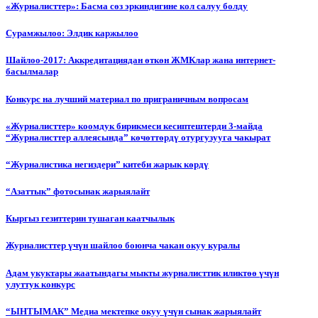
«Журналисттер»: Басма сөз эркиндигине кол салуу болду
Сурамжылоо: Элдик каржылоо
Шайлоо-2017: Аккредитациядан өткөн ЖМКлар жана интернет-
басылмалар
Конкурс на лучший материал по приграничным вопросам
«Журналисттер» коомдук бирикмеси кесиптештерди 3-майда
“Журналисттер аллеясында” көчөттөрдү отургузууга чакырат
“Журналистика негиздери” китеби жарык көрдү
“Азаттык” фотосынак жарыялайт
Кыргыз гезиттерин тушаган каатчылык
Журналисттер үчүн шайлоо боюнча чакан окуу куралы
Адам укуктары жаатындагы мыкты журналисттик иликтөө үчүн
улуттук конкурс
“ЫНТЫМАК” Медиа мектепке окуу үчүн сынак жарыялайт