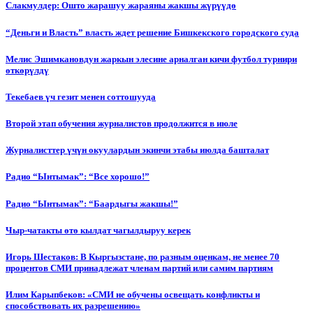
Слакмулдер: Ошто жарашуу жараяны жакшы жүрүүдө
“Деньги и Власть” власть ждет решение Бишкекского городского суда
Мелис Эшимкановдун жаркын элесине арналган кичи футбол турнири
өткөрүлдү
Текебаев үч гезит менен соттошууда
Второй этап обучения журналистов продолжится в июле
Журналисттер үчүн окуулардын экинчи этабы июлда башталат
Радио “Ынтымак”: “Все хорошо!”
Радио “Ынтымак”: “Баардыгы жакшы!”
Чыр-чатакты өтө кылдат чагылдыруу керек
Игорь Шестаков: В Кыргызстане, по разным оценкам, не менее 70
процентов СМИ принадлежат членам партий или самим партиям
Илим Карыпбеков: «СМИ не обучены освещать конфликты и
способствовать их разрешению»