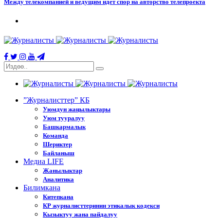
Между телекомпанией и ведущим идет спор на авторство телепроекта
”Журналисттер” КБ
Уюмдун жаңылыктары
Уюм тууралуу
Башкармалык
Команда
Шериктер
Байланыш
Медиа LIFE
Жанылыктар
Аналитика
Билимкана
Китепкана
КР журналисттеринин этикалык кодекси
Кызыктуу жана пайдалуу