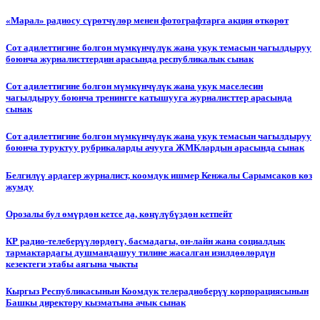
«Марал» радиосу сүрөтчүлөр менен фотографтарга акция өткөрөт
Сот адилеттигине болгон мүмкүнчүлүк жана укук темасын чагылдыруу
боюнча журналисттердин арасында республикалык сынак
Сот адилеттигине болгон мүмкүнчүлүк жана укук маселесин
чагылдыруу боюнча тренингге катышууга журналисттер арасында
сынак
Сот адилеттигине болгон мүмкүнчүлүк жана укук темасын чагылдыруу
боюнча туруктуу рубрикаларды ачууга ЖМКлардын арасында сынак
Белгилүү ардагер журналист, коомдук ишмер Кенжалы Сарымсаков көз
жумду
Орозалы бул өмүрдөн кетсе да, көңүлүбүздөн кетпейт
КР радио-телеберүүлөрдөгү, басмадагы, он-лайн жана социалдык
тармактардагы душмандашуу тилине жасалган изилдөөлөрдүн
кезектеги этабы аягына чыкты
Кыргыз Республикасынын Коомдук телерадиоберүү корпорациясынын
Башкы директору кызматына ачык сынак