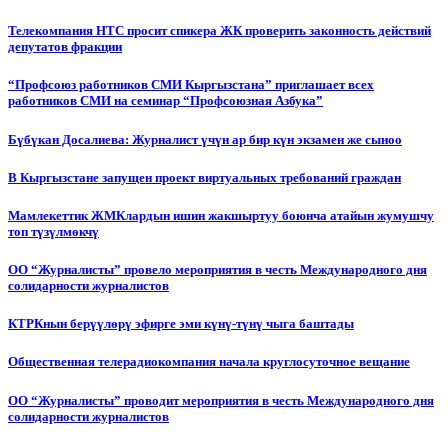
Телекомпания НТС просит спикера ЖК проверить законность действий
депутатов фракции
“Профсоюз работников СМИ Кыргызстана” приглашает всех
работников СМИ на семинар “Профсоюзная Азбука”
Бүбүкан Досалиева: Журналист үчүн ар бир күн экзамен же сыноо
В Кыргызстане запущен проект виртуальных требований граждан
Мамлекеттик ЖМКлардын ишин жакшыртуу боюнча атайын жумушчу
топ түзүлмөкчү
ОО “Журналисты” провело мероприятия в честь Международного дня
солидарности журналистов
КТРКнын берүүлөрү эфирге эми күнү-түнү чыга баштады
Общественная телерадиокомпания начала круглосуточное вещание
ОО “Журналисты” проводит мероприятия в честь Международного дня
солидарности журналистов