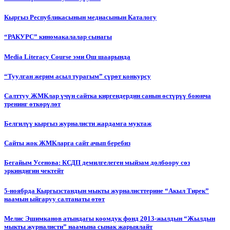
Кыргыз Республикасынын медиасынын Каталогу
“РАКУРС” киномакалалар сынагы
Media Literacy Сourse эми Ош шаарында
“Туулган жерим асыл турагым” сүрөт конкурсу
Салттуу ЖМКлар үчүн сайтка киргендердин санын өстүрүү боюнча
тренинг өткөрүлөт
Белгилүү кыргыз журналисти жардамга муктаж
Сайты жок ЖМКларга сайт ачып беребиз
Бегайым Усенова: КСДП демилгелеген мыйзам долбоору сөз
эркиндигин чектейт
5-ноябрда Кыргызстандын мыкты журналисттерине “Акыл Тирек”
наамын ыйгаруу салтанаты өтөт
Мелис Эшимканов атындагы коомдук фонд 2013-жылдын “Жылдын
мыкты журналисти” наамына сынак жарыялайт