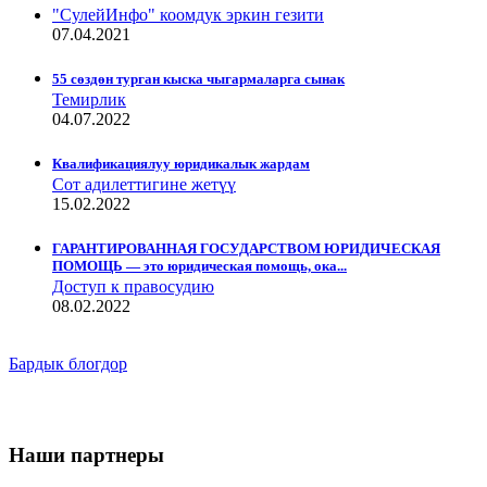
"СулейИнфо" коомдук эркин гезити
07.04.2021
55 сөздөн турган кыска чыгармаларга сынак
Темирлик
04.07.2022
Квалификациялуу юридикалык жардам
Сот адилеттигине жетүү
15.02.2022
ГАРАНТИРОВАННАЯ ГОСУДАРСТВОМ ЮРИДИЧЕСКАЯ
ПОМОЩЬ — это юридическая помощь, ока...
Доступ к правосудию
08.02.2022
Бардык блогдор
Наши партнеры