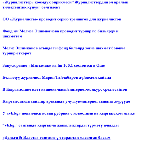
«Журналисттер» коомдук бирикмеси “Журналисттердин эл аралык
тилектештик күнүн” белгилейт
ОО «Журналисты» проводит серию тренингов для журналистов
Фонд им.Мелиса Эшимканова проводит турнир по бильярду и
шахматам
Мелис Эшимканов атындагы фонд бильярд жана шахмат боюнча
турнир өткөрөт
Запуск радио «Ынтымак» на fm 106.1 состоится в Оше
Белгилүү журналист Марип Тайчабаров дүйнөдөн кайтты
В Кыргызстане идет национальный интернет-конкурс среди сайтов
Кыргызстанда сайттар арасында улуттук-интернет сынагы жүрүүдө
У «vb.kg» появилась новая рубрика с новостями на кыргызском языке
“vb.kg.” сайтында кыргызча жаңылыктарды түрмөгү ачылды
«Деньги & Власть» гезитине үч тараптан жасалган басым