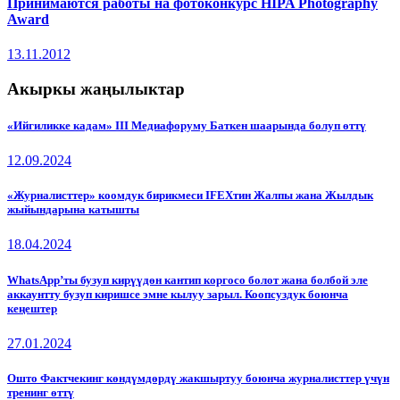
Принимаются работы на фотоконкурс HIPA Photography
Award
13.11.2012
Акыркы жаңылыктар
«Ийгиликке кадам» III Медиафоруму Баткен шаарында болуп өттү
12.09.2024
«Журналисттер» коомдук бирикмеси IFEXтин Жалпы жана Жылдык
жыйындарына катышты
18.04.2024
WhatsApp’ты бузуп кирүүдөн кантип коргосо болот жана болбой эле
аккаунтту бузуп киришсе эмне кылуу зарыл. Коопсуздук боюнча
кеңештер
27.01.2024
Ошто Фактчекинг көндүмдөрдү жакшыртуу боюнча журналисттер үчүн
тренинг өттү