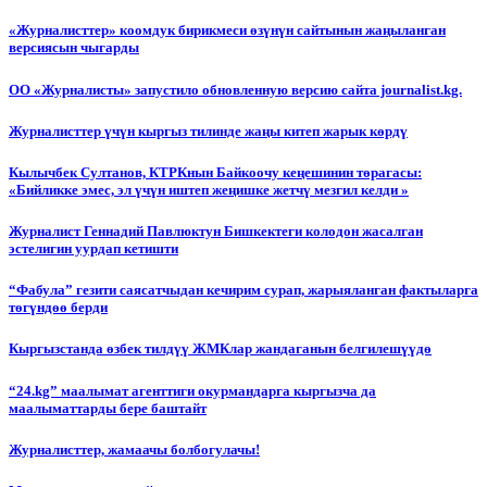
«Журналисттер» коомдук бирикмеси өзүнүн сайтынын жаңыланган
версиясын чыгарды
ОО «Журналисты» запустило обновленную версию сайта journalist.kg.
Журналисттер үчүн кыргыз тилинде жаңы китеп жарык көрдү
Кылычбек Султанов, КТРКнын Байкоочу кеңешинин төрагасы:
«Бийликке эмес, эл үчүн иштеп жеңишке жетчү мезгил келди »
Журналист Геннадий Павлюктун Бишкектеги колодон жасалган
эстелигин уурдап кетишти
“Фабула” гезити саясатчыдан кечирим сурап, жарыяланган фактыларга
төгүндөө берди
Кыргызстанда өзбек тилдүү ЖМКлар жандаганын белгилешүүдө
“24.kg” маалымат агенттиги окурмандарга кыргызча да
маалыматтарды бере баштайт
Журналисттер, жамаачы болбогулачы!