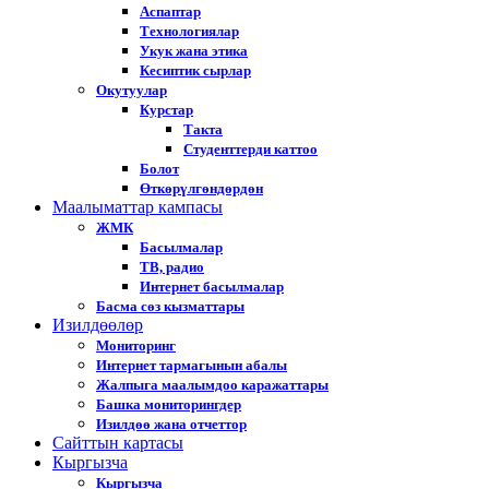
Аспаптар
Технологиялар
Укук жана этика
Кесиптик сырлар
Окутуулар
Курстар
Такта
Студенттерди каттоо
Болот
Өткөрүлгөндөрдөн
Маалыматтар кампасы
ЖМК
Басылмалар
ТВ, радио
Интернет басылмалар
Басма сөз кызматтары
Изилдөөлөр
Мониторинг
Интернет тармагынын абалы
Жалпыга маалымдоо каражаттары
Башка мониторингдер
Изилдөө жана отчеттор
Cайттын картасы
Кыргызча
Кыргызча