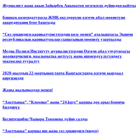
Журналист жана акын Зайырбек Ажыматов мезгилсиз дүйнөдөн кайтты
Бишкек комендатурасы ЖМК өкүлдөрүнө өзгөчө абал мөөнөтүнө
аккредитация бере баштады
“Сөз эркиндиги карикатуристтердин көзү менен” аталыштагы Экинчи
республикалык карикатуралар сынагынын мөөнөтү узартылды
Медиа Полиси Институту журналисттердин Өзгөчө абал учурундагы
жоопкерчилиги, маалыматка жетүүсү жана ишмердүүлүгүндөгү
чектөөлөр тууралуу
2020-жылдын 22-мартынан тарта Кыргызстанда өзгөчө кырдаал
киргизилди
Жаңы жылыңыздар менен!
“Азаттыкка”, “Клоопко” жана “24.kgге” каршы доо арыз боюнча
билдирүү
Кесиптешибиз Чынара Токонова дүйнө салды
“Азаттыкка” каршы иш жана сөз эркиндиги (видео)