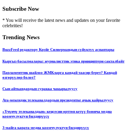
Subscribe Now
* You will receive the latest news and updates on your favorite
celebrities!
Trending News
BuzzFeed редактору Крэйг Силвермандын сүйүктүү аспаптары
Кыргыз басылмалары: журналисттик этика принциптери сакталбайт
Парламенттик шайлоо ЖМКларга кандай таасир берет? Кандай
өзгөрүүлөр болот?
Сын айткандардын суракка чакырылуусу
Ата-мекендик телеканалдардын президентке ачык кайрылуусу
«Үчүнчү телеканалдын» кеңсесин өрттөп кетүү боюнча медиа
коомчулуктун билдирүүсү
3-майга карата медиа коомчулуктун билдирүүсү