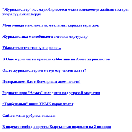
“Журналисттер” коомдук бирикмеси медиа изилдөөнүн жыйынтыктары
тууралуу айтып берди
Монголияда мамлекеттик маалымат каражаттары жок
Журналистика мектебиндеги алгачкы окутуулар
Убакыттын тез өткөнүн карачы…
В Оше журналисты провели субботник на Аллее журналистов
Ошто журналисттер неге өзүн өзү чектеп жатат?
Поздравляем Вас с Всемирным днем печати!
Радиостанция “Алмаз” находится под угрозой закрытия
“Трибунанын” ишин УКМК карап жатат
Сайтта жаңы рубрика ачылды
В индексе свободы прессы Кыргызстан поднялся на 2 позиции