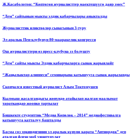
Ж.Касаболотов: “Көптөгөн журналисттер маектешүүгө даяр эмес”
“Дем” сайтынын мыкты элдик кабарчылары аныкталды
Журналисттик иликтөөлөр сынагынын 3-туру
Эл аралык Пен-клубунун 80-мааракелик конгресси
Ош журналисттери өз пресс-клубуна ээ болушту
“Дем” сайты мыкты Элдик кабарчыларга сынак жарыялайт
“Жаңылыктар алиппеси” семинарына катышууга сынак жарыланды
Cкончался известный журналист Алым Токтомушев
Кылмыш жасалгандыгы жөнүндө атайылап жалган маалымат
тараткандар жоопко тартылат
Бишкекте студенттик “Медиа Көпөлөк – 2014” медиафестивалга
катышууга катталуу башталды
Басма сөз эркиндигинин эл аралык күнүнө карата “Антиөрдөк” деп
аталган флеш-моб уюштурулат