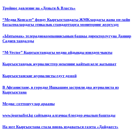
Тройное давление на «Деньги & Власть»
“Медиа Консалт” фонду Кыргызстандагы ЖМКлардагы жана он-лайн
басылмалардагы этикалык стандарттарга мониторинг жүргүздү
«Ынтымак» телерадиокомпаниясынын башкы директорлугуна Данияр
Садиев тандалды
“М-Vector” Кыргызстандагы медиа айдыңды изилдеп чыкты
Кыргызстандык журналисттер мекенине кайтып келе жатышат
Кыргызстанские журналисты едут домой
В Афганистане, в городке Ишкашим застряли два журналиста из
Кыргызстана
Медиа: соттошуулар арааны
www.journalist.kg сайтында алгачкы блогдор ачылып баштады
На юге Кыргызстана стала вновь издаваться газета «Дайджест»