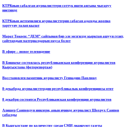
КТРКнын сабалган журналисттери соттук ишти аягына чыгаруу
ниетинде
КТРКнын жетекчилиги журналисттерин сабаган адамды жоопко
тартууну талап кылат
Марат Токоев: “ДЕМ” сайтынан бир эле мезгилде кырктан ашуун гезит,
сайттардын материалдарын окуса болот
В эфире – новое телевидение
В Бишкеке состоялась республиканская конференция журналистов
Кыргызстана (фоторепортаж)
Восстановлен памятник журналисту Геннадию Павлюку
8-декабрда журналисттердин республикалык конференциясы өтөт
8 декабря состоится Республиканская конференция журналистов
Алишер Саиповдун инилери, анын ичинде журналист Шохрух Саипов
сабалды
В Кыргызстане по количеству среди СМИ лидируют газеты