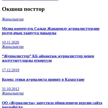
Окшош посттор
Жаңылыктар
Медиа коомчулук Садыр Жапаровду журналисттердин
ролун ачык таанууга чакырды
10.11.2020
Жаңылыктар
“Журналисттер” КБ аймактык журналисттер менен
жолугушууларды өткөрүүдө
17.12.2019
Кодекс этики журналиста принят в Казахстане
31.10.2012
Жаңылыктар
ОО «Журналисты» запустило обновленную версию сайта
journalist.kg.