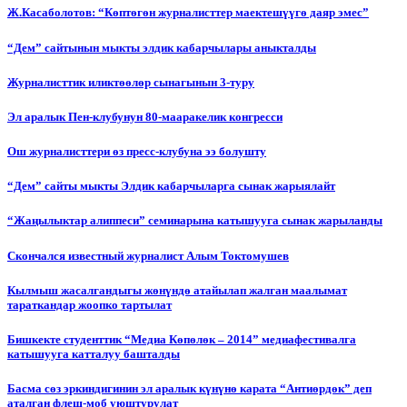
Ж.Касаболотов: “Көптөгөн журналисттер маектешүүгө даяр эмес”
“Дем” сайтынын мыкты элдик кабарчылары аныкталды
Журналисттик иликтөөлөр сынагынын 3-туру
Эл аралык Пен-клубунун 80-мааракелик конгресси
Ош журналисттери өз пресс-клубуна ээ болушту
“Дем” сайты мыкты Элдик кабарчыларга сынак жарыялайт
“Жаңылыктар алиппеси” семинарына катышууга сынак жарыланды
Cкончался известный журналист Алым Токтомушев
Кылмыш жасалгандыгы жөнүндө атайылап жалган маалымат
тараткандар жоопко тартылат
Бишкекте студенттик “Медиа Көпөлөк – 2014” медиафестивалга
катышууга катталуу башталды
Басма сөз эркиндигинин эл аралык күнүнө карата “Антиөрдөк” деп
аталган флеш-моб уюштурулат