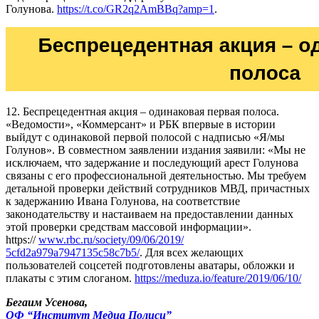
Голунова.
https://t.co/GR2q2AmBBq?amp=1
.
12. Беспрецедентная акция – одинаковая первая полоса.
«Ведомости», «Коммерсант» и РБК впервые в истории
выйдут с одинаковой первой полосой с надписью «Я/мы
Голунов». В совместном заявлении издания заявили: «Мы не
исключаем, что задержание и последующий арест Голунова
связаны с его профессиональной деятельностью. Мы требуем
детальной проверки действий сотрудников МВД, причастных
к задержанию Ивана Голунова, на соответствие
законодательству и настаиваем на предоставлении данных
этой проверки средствам массовой информации».
https://
www.rbc.ru/society/09/06/2019/
5cfd2a979a7947135c58c7b5/
. Для всех желающих
пользователей соцсетей подготовлены аватары, обложки и
плакаты с этим слоганом.
https://meduza.io/feature/2019/06/10/
Бегаим Усенова,
ОФ “Институт Медиа Полиси”