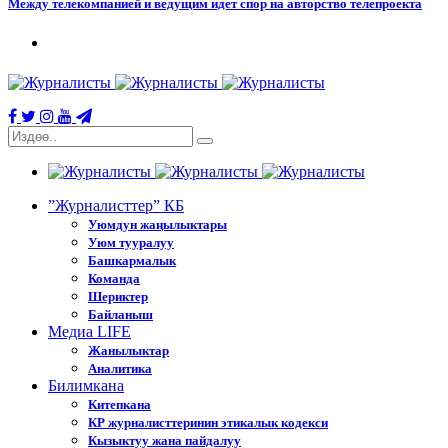
Между телекомпанией и ведущим идет спор на авторство телепроекта
”Журналисттер” КБ
Уюмдун жаңылыктары
Уюм тууралуу
Башкармалык
Команда
Шериктер
Байланыш
Медиа LIFE
Жанылыктар
Аналитика
Билимкана
Китепкана
КР журналисттеринин этикалык кодекси
Кызыктуу жана пайдалуу