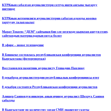
КТРКнын сабалган журналисттери соттук ишти аягына чыгаруу
ниетинде
КТРКнын жетекчилиги журналисттерин сабаган адамды жоопко
тартууну талап кылат
Марат Токоев: “ДЕМ” сайтынан бир эле мезгилде кырктан ашуун гезит,
сайттардын материалдарын окуса болот
В эфире – новое телевидение
В Бишкеке состоялась республиканская конференция журналистов
Кыргызстана (фоторепортаж)
Восстановлен памятник журналисту Геннадию Павлюку
8-декабрда журналисттердин республикалык конференциясы өтөт
8 декабря состоится Республиканская конференция журналистов
Алишер Саиповдун инилери, анын ичинде журналист Шохрух Саипов
сабалды
В Кыргызстане по количеству среди СМИ лидируют газеты