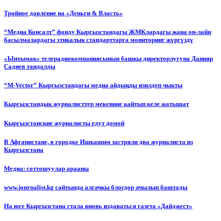
Тройное давление на «Деньги & Власть»
“Медиа Консалт” фонду Кыргызстандагы ЖМКлардагы жана он-лайн
басылмалардагы этикалык стандарттарга мониторинг жүргүздү
«Ынтымак» телерадиокомпаниясынын башкы директорлугуна Данияр
Садиев тандалды
“М-Vector” Кыргызстандагы медиа айдыңды изилдеп чыкты
Кыргызстандык журналисттер мекенине кайтып келе жатышат
Кыргызстанские журналисты едут домой
В Афганистане, в городке Ишкашим застряли два журналиста из
Кыргызстана
Медиа: соттошуулар арааны
www.journalist.kg сайтында алгачкы блогдор ачылып баштады
На юге Кыргызстана стала вновь издаваться газета «Дайджест»