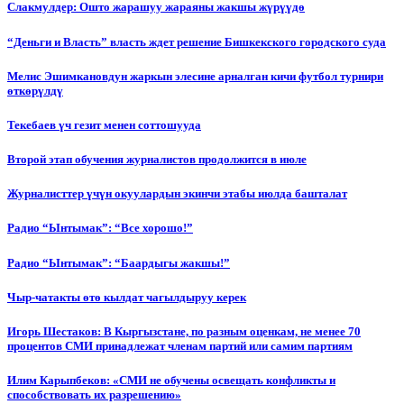
Слакмулдер: Ошто жарашуу жараяны жакшы жүрүүдө
“Деньги и Власть” власть ждет решение Бишкекского городского суда
Мелис Эшимкановдун жаркын элесине арналган кичи футбол турнири
өткөрүлдү
Текебаев үч гезит менен соттошууда
Второй этап обучения журналистов продолжится в июле
Журналисттер үчүн окуулардын экинчи этабы июлда башталат
Радио “Ынтымак”: “Все хорошо!”
Радио “Ынтымак”: “Баардыгы жакшы!”
Чыр-чатакты өтө кылдат чагылдыруу керек
Игорь Шестаков: В Кыргызстане, по разным оценкам, не менее 70
процентов СМИ принадлежат членам партий или самим партиям
Илим Карыпбеков: «СМИ не обучены освещать конфликты и
способствовать их разрешению»