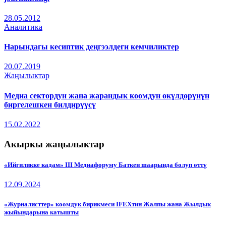
28.05.2012
Аналитика
Нарындагы кесиптик деңгээлдеги кемчиликтер
20.07.2019
Жаңылыктар
Медиа сектордун жана жарандык коомдун өкүлдөрүнүн
биргелешкен билдирүүсү
15.02.2022
Акыркы жаңылыктар
«Ийгиликке кадам» III Медиафоруму Баткен шаарында болуп өттү
12.09.2024
«Журналисттер» коомдук бирикмеси IFEXтин Жалпы жана Жылдык
жыйындарына катышты