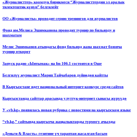
«Журналисттер» коомдук бирикмеси “Журналисттердин эл аралык
тилектештик күнүн” белгилейт
ОО «Журналисты» проводит серию тренингов для журналистов
Фонд им.Мелиса Эшимканова проводит турнир по бильярду и
шахматам
Мелис Эшимканов атындагы фонд бильярд жана шахмат боюнча
турнир өткөрөт
Запуск радио «Ынтымак» на fm 106.1 состоится в Оше
Белгилүү журналист Марип Тайчабаров дүйнөдөн кайтты
В Кыргызстане идет национальный интернет-конкурс среди сайтов
Кыргызстанда сайттар арасында улуттук-интернет сынагы жүрүүдө
У «vb.kg» появилась новая рубрика с новостями на кыргызском языке
“vb.kg.” сайтында кыргызча жаңылыктарды түрмөгү ачылды
«Деньги & Власть» гезитине үч тараптан жасалган басым