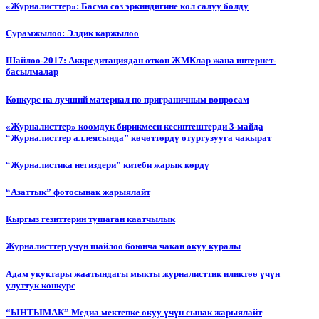
«Журналисттер»: Басма сөз эркиндигине кол салуу болду
Сурамжылоо: Элдик каржылоо
Шайлоо-2017: Аккредитациядан өткөн ЖМКлар жана интернет-
басылмалар
Конкурс на лучший материал по приграничным вопросам
«Журналисттер» коомдук бирикмеси кесиптештерди 3-майда
“Журналисттер аллеясында” көчөттөрдү отургузууга чакырат
“Журналистика негиздери” китеби жарык көрдү
“Азаттык” фотосынак жарыялайт
Кыргыз гезиттерин тушаган каатчылык
Журналисттер үчүн шайлоо боюнча чакан окуу куралы
Адам укуктары жаатындагы мыкты журналисттик иликтөө үчүн
улуттук конкурс
“ЫНТЫМАК” Медиа мектепке окуу үчүн сынак жарыялайт