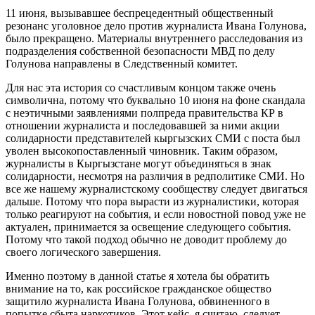
11 июня, вызывавшее беспрецедентный общественный
резонанс уголовное дело против журналиста Ивана Голунова,
было прекращено. Материалы внутреннего расследования из
подразделения собственной безопасности МВД по делу
Голунова направлены в Следственный комитет.
Для нас эта история со счастливым концом также очень
символична, потому что буквально 10 июня на фоне скандала
с неэтичными заявлениями полпреда правительства КР в
отношении журналиста и последовавшей за ними акции
солидарности представителей кыргызских СМИ с поста был
уволен высокопоставленный чиновник. Таким образом,
журналисты в Кыргызстане могут объединяться в знак
солидарности, несмотря на различия в редполитике СМИ. Но
все же нашему журналистскому сообществу следует двигаться
дальше. Потому что пора вырасти из журналистики, которая
только реагируют на события, и если новостной повод уже не
актуален, принимается за освещение следующего события.
Потому что такой подход обычно не доводит проблему до
своего логического завершения.
Именно поэтому в данной статье я хотела бы обратить
внимание на то, как российское гражданское общество
защитило журналиста Ивана Голунова, обвиненного в
попытке сбыта наркотиков. Этот кейс, я считаю, следует