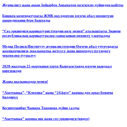
Журналист жана акын Зайырбек Ажыматов мезгилсиз дүйнөдөн кайтты
Бишкек комендатурасы ЖМК өкүлдөрүнө өзгөчө абал мөөнөтүнө
аккредитация бере баштады
“Сөз эркиндиги карикатуристтердин көзү менен” аталыштагы Экинчи
республикалык карикатуралар сынагынын мөөнөтү узартылды
Медиа Полиси Институту журналисттердин Өзгөчө абал учурундагы
жоопкерчилиги, маалыматка жетүүсү жана ишмердүүлүгүндөгү
чектөөлөр тууралуу
2020-жылдын 22-мартынан тарта Кыргызстанда өзгөчө кырдаал
киргизилди
Жаңы жылыңыздар менен!
“Азаттыкка”, “Клоопко” жана “24.kgге” каршы доо арыз боюнча
билдирүү
Кесиптешибиз Чынара Токонова дүйнө салды
“Азаттыкка” каршы иш жана сөз эркиндиги (видео)