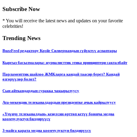
Subscribe Now
* You will receive the latest news and updates on your favorite
celebrities!
Trending News
BuzzFeed редактору Крэйг Силвермандын сүйүктүү аспаптары
Кыргыз басылмалары: журналисттик этика принциптери сакталбайт
Парламенттик шайлоо ЖМКларга кандай таасир берет? Кандай
өзгөрүүлөр болот?
Сын айткандардын суракка чакырылуусу
Ата-мекендик телеканалдардын президентке ачык кайрылуусу
«Үчүнчү телеканалдын» кеңсесин өрттөп кетүү боюнча медиа
коомчулуктун билдирүүсү
3-майга карата медиа коомчулуктун билдирүүсү