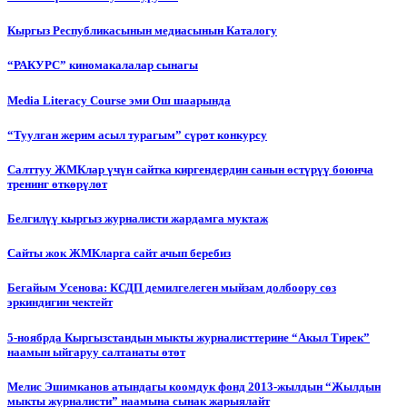
Кыргыз Республикасынын медиасынын Каталогу
“РАКУРС” киномакалалар сынагы
Media Literacy Сourse эми Ош шаарында
“Туулган жерим асыл турагым” сүрөт конкурсу
Салттуу ЖМКлар үчүн сайтка киргендердин санын өстүрүү боюнча
тренинг өткөрүлөт
Белгилүү кыргыз журналисти жардамга муктаж
Сайты жок ЖМКларга сайт ачып беребиз
Бегайым Усенова: КСДП демилгелеген мыйзам долбоору сөз
эркиндигин чектейт
5-ноябрда Кыргызстандын мыкты журналисттерине “Акыл Тирек”
наамын ыйгаруу салтанаты өтөт
Мелис Эшимканов атындагы коомдук фонд 2013-жылдын “Жылдын
мыкты журналисти” наамына сынак жарыялайт