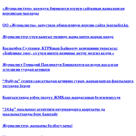
«Журналисттер» коомдук бирикмеси өзүнүн сайтынын жаңыланган
версиясын чыгарды
ОО «Журналисты» запустило обновленную версию сайта journalist.kg.
Журналисттер үчүн кыргыз тилинде жаңы китеп жарык көрдү
Кылычбек Султанов, КТРКнын Байкоочу кеңешинин төрагасы:
«Бийликке эмес, эл үчүн иштеп жеңишке жетчү мезгил келди »
Журналист Геннадий Павлюктун Бишкектеги колодон жасалган
эстелигин уурдап кетишти
“Фабула” гезити саясатчыдан кечирим сурап, жарыяланган фактыларга
төгүндөө берди
Кыргызстанда өзбек тилдүү ЖМКлар жандаганын белгилешүүдө
“24.kg” маалымат агенттиги окурмандарга кыргызча да
маалыматтарды бере баштайт
Журналисттер, жамаачы болбогулачы!