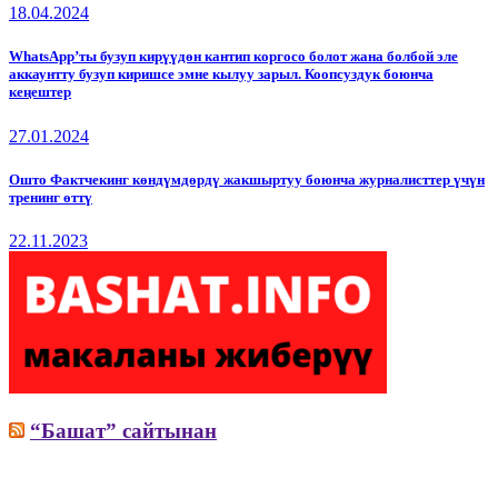
18.04.2024
WhatsApp’ты бузуп кирүүдөн кантип коргосо болот жана болбой эле
аккаунтту бузуп киришсе эмне кылуу зарыл. Коопсуздук боюнча
кеңештер
27.01.2024
Ошто Фактчекинг көндүмдөрдү жакшыртуу боюнча журналисттер үчүн
тренинг өттү
22.11.2023
“Башат” сайтынан