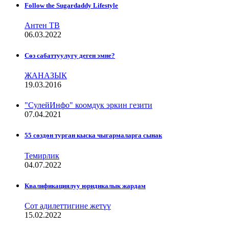
Follow the Sugardaddy Lifestyle
Антен ТВ
06.03.2022
Сѳз сабаттуулугу деген эмне?
ЖАНАЗЫК
19.03.2016
"СулейИнфо" коомдук эркин гезити
07.04.2021
55 сөздөн турган кыска чыгармаларга сынак
Темирлик
04.07.2022
Квалификациялуу юридикалык жардам
Сот адилеттигине жетүү
15.02.2022