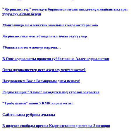
“Журналисттер” коомдук бирикмеси медиа изилдөөнүн жыйынтыктары
тууралуу айтып берди
Монголияда мамлекеттик маалымат каражаттары жок
Журналистика мектебиндеги алгачкы окутуулар
Убакыттын тез өткөнүн карачы…
В Оше журналисты провели субботник на Аллее журналистов
Ошто журналисттер неге өзүн өзү чектеп жатат?
Поздравляем Вас с Всемирным днем печати!
Радиостанция “Алмаз” находится под угрозой закрытия
“Трибунанын” ишин УКМК карап жатат
Сайтта жаңы рубрика ачылды
В индексе свободы прессы Кыргызстан поднялся на 2 позиции