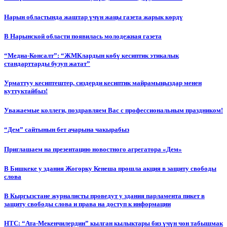
Нарын областында жаштар үчүн жаңы газета жарык көрдү
В Нарынской области появилась молодежная газета
“Медиа-Консалт”: “ЖМКлардын көбү кесиптик этикалык
стандарттарды бузуп жатат”
Урматтуу кесиптештер, сиздерди кесиптик майрамыңыздар менен
куттуктайбыз!
Уважаемые коллеги, поздравляем Вас с профессиональным праздником!
“Дем” сайтынын бет ачарына чакырабыз
Приглашаем на презентацию новостного агрегатора «Дем»
В Бишкеке у здания Жогорку Кенеша прошла акция в защиту свободы
слова
В Кыргызстане журналисты проведут у здания парламента пикет в
защиту свободы слова и права на доступ к информации
НТС: “Ата-Мекенчилердин” кылган кылыктары биз үчүн чон табышмак