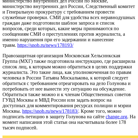
министерство внутренних дел России по Москве,
министерство внутренних дел России, Следственный комитет
и Генеральную прокуратуру с требованием провести
служебные проверки. СМИ для удобства всех неравнодушных
граждан даже подготовили шаблон запроса и список
вопросов, среди которых, какие меры принимаются по
сообщениям СМИ о преступлениях против журналиста, а
именно нарушения при его задержании и нанесение
травм.
https://snob.ru/news/178193/
Правозащитная организация Московская Хельсинкская
Группа (МХГ) также подготовила инструкцию, где расширила
список лиц, к которым можно обратиться в целях поддержки
журналиста. Это такие лица, как уполномоченная по правам
человека в России Татьяна Москалькова, к которой следует
обратиться с требованием отреагировать на дело Голунова и
потребовать от нее вынести эту ситуацию на обсуждение.
Обратиться также можно и к членам Общественных советов
ГУВД Москвы и МВД России или задать вопрос на
доступных для комментирования ресурсах полиции и мэрии
Москвы.
https://snob.ru/news/178183/
. Кроме того, можно
подписать петицию в защиту Голунова на сайте
change.org
. На
момент написания этой статьи она насчитывала более 178
тысяч подписей.