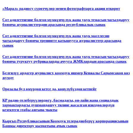
«Марал» радиосу сүрөтчүлөр менен фотографтарга акция өткөрөт
Сот адилеттигине болгон мүмкүнчүлүк жана укук темасын чагылдыруу
боюнча журналисттердин арасында республикалык сынак
Сот адилеттигине болгон мүмкүнчүлүк жана укук маселесин
чагылдыруу боюнча тренингге катышууга журналисттер арасында
сынак
Сот адилеттигине болгон мүмкүнчүлүк жана укук темасын чагылдыруу
боюнча туруктуу рубрикаларды ачууга ЖМКлардын арасында сынак
Белгилүү ардагер журналист, коомдук ишмер Кенжалы Сарымсаков көз
жумду
Орозалы бул өмүрдөн кетсе да, көңүлүбүздөн кетпейт
КР радио-телеберүүлөрдөгү, басмадагы, он-лайн жана социалдык
тармактардагы душмандашуу тилине жасалган изилдөөлөрдүн
кезектеги этабы аягына чыкты
Кыргыз Республикасынын Коомдук телерадиоберүү корпорациясынын
Башкы директору кызматына ачык сынак