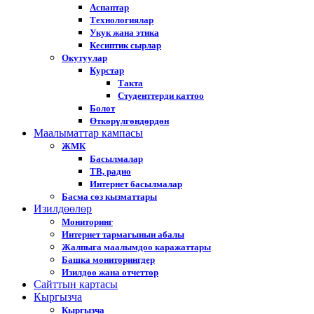
Аспаптар
Технологиялар
Укук жана этика
Кесиптик сырлар
Окутуулар
Курстар
Такта
Студенттерди каттоо
Болот
Өткөрүлгөндөрдөн
Маалыматтар кампасы
ЖМК
Басылмалар
ТВ, радио
Интернет басылмалар
Басма сөз кызматтары
Изилдөөлөр
Мониторинг
Интернет тармагынын абалы
Жалпыга маалымдоо каражаттары
Башка мониторингдер
Изилдөө жана отчеттор
Cайттын картасы
Кыргызча
Кыргызча