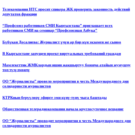
Телекомпания НТС просит спикера ЖК проверить законность действий
депутатов фракции
“Профсоюз работников СМИ Кыргызстана” приглашает всех
работников СМИ на семинар “Профсоюзная Азбука”
Бүбүкан Досалиева: Журналист үчүн ар бир күн экзамен же сыноо
В Кыргызстане запущен проект виртуальных требований граждан
Мамлекеттик ЖМКлардын ишин жакшыртуу боюнча атайын жумушчу
топ түзүлмөкчү
ОО “Журналисты” провело мероприятия в честь Международного дня
солидарности журналистов
КТРКнын берүүлөрү эфирге эми күнү-түнү чыга баштады
Общественная телерадиокомпания начала круглосуточное вещание
ОО “Журналисты” проводит мероприятия в честь Международного дня
солидарности журналистов