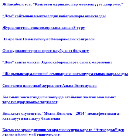
Ж.Касаболотов: “Көптөгөн журналисттер маектешүүгө даяр эмес”
“Дем” сайтынын мыкты элдик кабарчылары аныкталды
Журналисттик иликтөөлөр сынагынын 3-туру
Эл аралык Пен-клубунун 80-мааракелик конгресси
Ош журналисттери өз пресс-клубуна ээ болушту
“Дем” сайты мыкты Элдик кабарчыларга сынак жарыялайт
“Жаңылыктар алиппеси” семинарына катышууга сынак жарыланды
Cкончался известный журналист Алым Токтомушев
Кылмыш жасалгандыгы жөнүндө атайылап жалган маалымат
тараткандар жоопко тартылат
Бишкекте студенттик “Медиа Көпөлөк – 2014” медиафестивалга
катышууга катталуу башталды
Басма сөз эркиндигинин эл аралык күнүнө карата “Антиөрдөк” деп
аталган флеш-моб уюштурулат