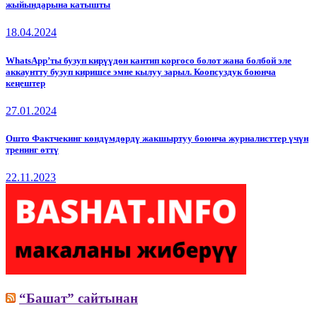
жыйындарына катышты
18.04.2024
WhatsApp’ты бузуп кирүүдөн кантип коргосо болот жана болбой эле
аккаунтту бузуп киришсе эмне кылуу зарыл. Коопсуздук боюнча
кеңештер
27.01.2024
Ошто Фактчекинг көндүмдөрдү жакшыртуу боюнча журналисттер үчүн
тренинг өттү
22.11.2023
“Башат” сайтынан