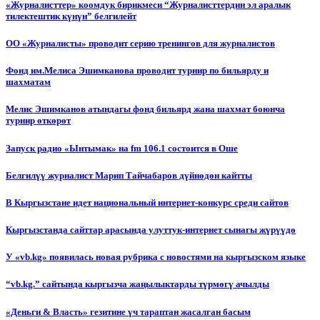
«Журналисттер» коомдук бирикмеси “Журналисттердин эл аралык
тилектештик күнүн” белгилейт
ОО «Журналисты» проводит серию тренингов для журналистов
Фонд им.Мелиса Эшимканова проводит турнир по бильярду и
шахматам
Мелис Эшимканов атындагы фонд бильярд жана шахмат боюнча
турнир өткөрөт
Запуск радио «Ынтымак» на fm 106.1 состоится в Оше
Белгилүү журналист Марип Тайчабаров дүйнөдөн кайтты
В Кыргызстане идет национальный интернет-конкурс среди сайтов
Кыргызстанда сайттар арасында улуттук-интернет сынагы жүрүүдө
У «vb.kg» появилась новая рубрика с новостями на кыргызском языке
“vb.kg.” сайтында кыргызча жаңылыктарды түрмөгү ачылды
«Деньги & Власть» гезитине үч тараптан жасалган басым