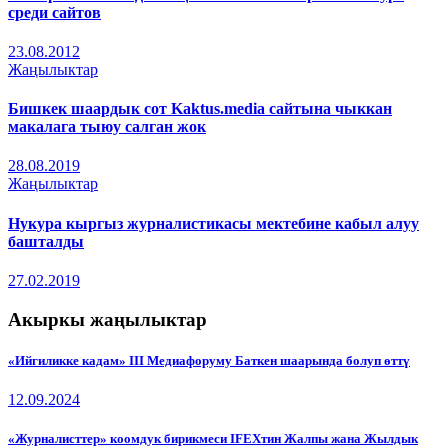
среди сайтов
23.08.2012
Жаңылыктар
Бишкек шаардык сот Kaktus.media сайтына чыккан
макалага тыюу салган жок
28.08.2019
Жаңылыктар
Нукура кыргыз журналистикасы мектебине кабыл алуу
башталды
27.02.2019
Акыркы жаңылыктар
«Ийгиликке кадам» III Медиафоруму Баткен шаарында болуп өттү
12.09.2024
«Журналисттер» коомдук бирикмеси IFEXтин Жалпы жана Жылдык