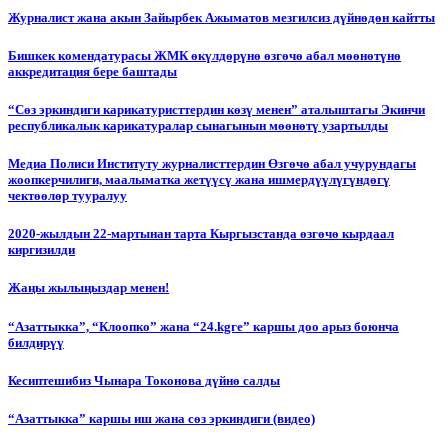
Журналист жана акын Зайырбек Ажыматов мезгилсиз дүйнөдөн кайтты
Бишкек комендатурасы ЖМК өкүлдөрүнө өзгөчө абал мөөнөтүнө
аккредитация бере баштады
“Сөз эркиндиги карикатуристтердин көзү менен” аталыштагы Экинчи
республикалык карикатуралар сынагынын мөөнөтү узартылды
Медиа Полиси Институту журналисттердин Өзгөчө абал учурундагы
жоопкерчилиги, маалыматка жетүүсү жана ишмердүүлүгүндөгү
чектөөлөр тууралуу
2020-жылдын 22-мартынан тарта Кыргызстанда өзгөчө кырдаал
киргизилди
Жаңы жылыңыздар менен!
“Азаттыкка”, “Клоопко” жана “24.kgге” каршы доо арыз боюнча
билдирүү
Кесиптешибиз Чынара Токонова дүйнө салды
“Азаттыкка” каршы иш жана сөз эркиндиги (видео)