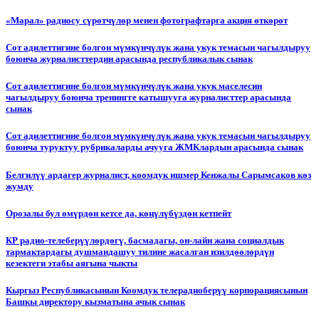
«Марал» радиосу сүрөтчүлөр менен фотографтарга акция өткөрөт
Сот адилеттигине болгон мүмкүнчүлүк жана укук темасын чагылдыруу
боюнча журналисттердин арасында республикалык сынак
Сот адилеттигине болгон мүмкүнчүлүк жана укук маселесин
чагылдыруу боюнча тренингге катышууга журналисттер арасында
сынак
Сот адилеттигине болгон мүмкүнчүлүк жана укук темасын чагылдыруу
боюнча туруктуу рубрикаларды ачууга ЖМКлардын арасында сынак
Белгилүү ардагер журналист, коомдук ишмер Кенжалы Сарымсаков көз
жумду
Орозалы бул өмүрдөн кетсе да, көңүлүбүздөн кетпейт
КР радио-телеберүүлөрдөгү, басмадагы, он-лайн жана социалдык
тармактардагы душмандашуу тилине жасалган изилдөөлөрдүн
кезектеги этабы аягына чыкты
Кыргыз Республикасынын Коомдук телерадиоберүү корпорациясынын
Башкы директору кызматына ачык сынак