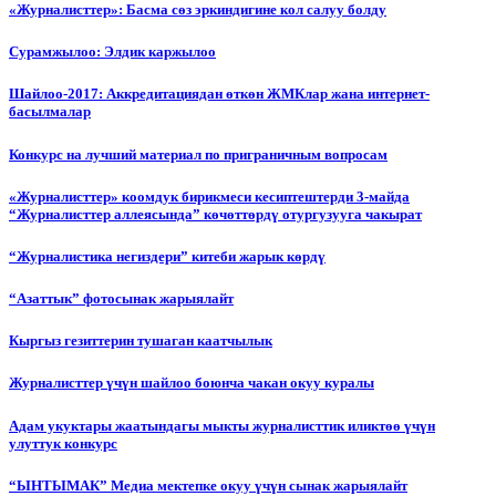
«Журналисттер»: Басма сөз эркиндигине кол салуу болду
Сурамжылоо: Элдик каржылоо
Шайлоо-2017: Аккредитациядан өткөн ЖМКлар жана интернет-
басылмалар
Конкурс на лучший материал по приграничным вопросам
«Журналисттер» коомдук бирикмеси кесиптештерди 3-майда
“Журналисттер аллеясында” көчөттөрдү отургузууга чакырат
“Журналистика негиздери” китеби жарык көрдү
“Азаттык” фотосынак жарыялайт
Кыргыз гезиттерин тушаган каатчылык
Журналисттер үчүн шайлоо боюнча чакан окуу куралы
Адам укуктары жаатындагы мыкты журналисттик иликтөө үчүн
улуттук конкурс
“ЫНТЫМАК” Медиа мектепке окуу үчүн сынак жарыялайт