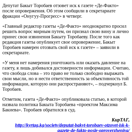
Депутат Бакыт Торобаев отзовет иск к газете «Де-Факто»
после опровержения. Об этом сообщили в секретариате
фракции «Онугуу-Прогресс» в четверг.
«Главный редактор газеты «Де-Факто» неоднократно просил
решить вопрос мирным путем, он признал свою вину и лично
принес свои извинения Бакыту Торобаеву. После того как
редакция газеты опубликует свое опровержение, Бакыт
Торобаев намерен отозвать свой иск к газете» – заявили в
секретариате.
«У меня нет намерения уничтожить или оказать давление на
газету, я лишь добивался достоверности информации. Считаю,
что свобода слова – это право не только свободно выражать
свои мысли, но и нести ответственность за объективность той
информации, которую они распространяют», – подчеркнул Б.
Торобаев.
Отметим, газета «Де-Факто» опубликовала статью, в которой
назвала политика Бакыта Торобаева «проектом Максима
Бакиева». Торобаев обратился в суд.
КирТАГ,
http://kyrtag.kg/society/deputat-bakyt-torobaev-otzovet-isk-k-
gazete-de-fakto-posle-oproverzheniya/