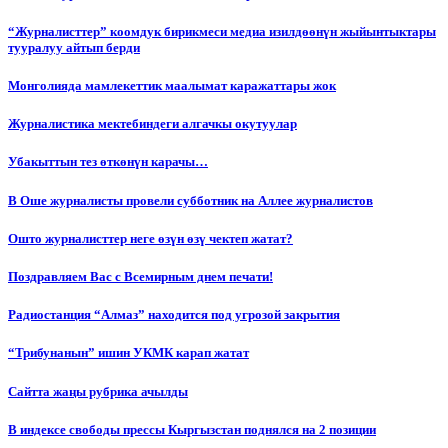
“Журналисттер” коомдук бирикмеси медиа изилдөөнүн жыйынтыктары
тууралуу айтып берди
Монголияда мамлекеттик маалымат каражаттары жок
Журналистика мектебиндеги алгачкы окутуулар
Убакыттын тез өткөнүн карачы…
В Оше журналисты провели субботник на Аллее журналистов
Ошто журналисттер неге өзүн өзү чектеп жатат?
Поздравляем Вас с Всемирным днем печати!
Радиостанция “Алмаз” находится под угрозой закрытия
“Трибунанын” ишин УКМК карап жатат
Сайтта жаңы рубрика ачылды
В индексе свободы прессы Кыргызстан поднялся на 2 позиции