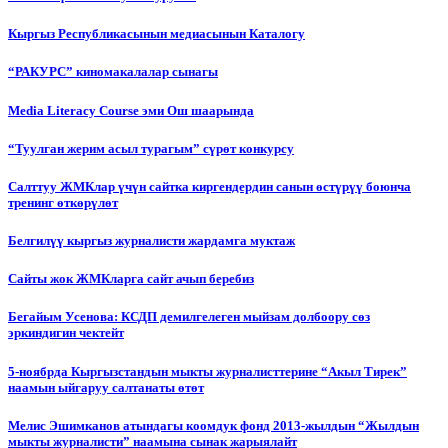
Кыргыз Республикасынын медиасынын Каталогу
“РАКУРС” киномакалалар сынагы
Media Literacy Сourse эми Ош шаарында
“Туулган жерим асыл турагым” сүрөт конкурсу
Салттуу ЖМКлар үчүн сайтка киргендердин санын өстүрүү боюнча
тренинг өткөрүлөт
Белгилүү кыргыз журналисти жардамга муктаж
Сайты жок ЖМКларга сайт ачып беребиз
Бегайым Усенова: КСДП демилгелеген мыйзам долбоору сөз
эркиндигин чектейт
5-ноябрда Кыргызстандын мыкты журналисттерине “Акыл Тирек”
наамын ыйгаруу салтанаты өтөт
Мелис Эшимканов атындагы коомдук фонд 2013-жылдын “Жылдын
мыкты журналисти” наамына сынак жарыялайт