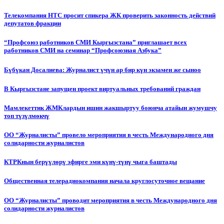
Телекомпания НТС просит спикера ЖК проверить законность действий
депутатов фракции
“Профсоюз работников СМИ Кыргызстана” приглашает всех
работников СМИ на семинар “Профсоюзная Азбука”
Бүбүкан Досалиева: Журналист үчүн ар бир күн экзамен же сыноо
В Кыргызстане запущен проект виртуальных требований граждан
Мамлекеттик ЖМКлардын ишин жакшыртуу боюнча атайын жумушчу
топ түзүлмөкчү
ОО “Журналисты” провело мероприятия в честь Международного дня
солидарности журналистов
КТРКнын берүүлөрү эфирге эми күнү-түнү чыга баштады
Общественная телерадиокомпания начала круглосуточное вещание
ОО “Журналисты” проводит мероприятия в честь Международного дня
солидарности журналистов