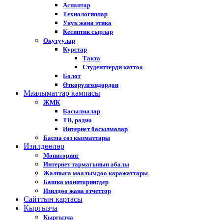
Аспаптар
Технологиялар
Укук жана этика
Кесиптик сырлар
Окутуулар
Курстар
Такта
Студенттерди каттоо
Болот
Өткөрүлгөндөрдөн
Маалыматтар кампасы
ЖМК
Басылмалар
ТВ, радио
Интернет басылмалар
Басма сөз кызматтары
Изилдөөлөр
Мониторинг
Интернет тармагынын абалы
Жалпыга маалымдоо каражаттары
Башка мониторингдер
Изилдөө жана отчеттор
Cайттын картасы
Кыргызча
Кыргызча