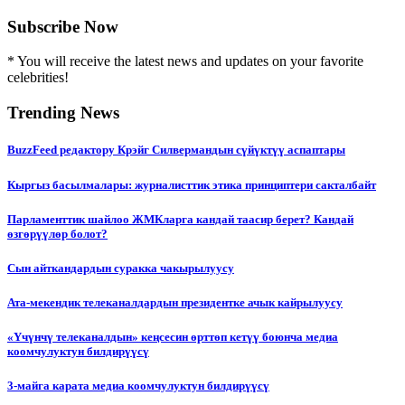
Subscribe Now
* You will receive the latest news and updates on your favorite
celebrities!
Trending News
BuzzFeed редактору Крэйг Силвермандын сүйүктүү аспаптары
Кыргыз басылмалары: журналисттик этика принциптери сакталбайт
Парламенттик шайлоо ЖМКларга кандай таасир берет? Кандай
өзгөрүүлөр болот?
Сын айткандардын суракка чакырылуусу
Ата-мекендик телеканалдардын президентке ачык кайрылуусу
«Үчүнчү телеканалдын» кеңсесин өрттөп кетүү боюнча медиа
коомчулуктун билдирүүсү
3-майга карата медиа коомчулуктун билдирүүсү