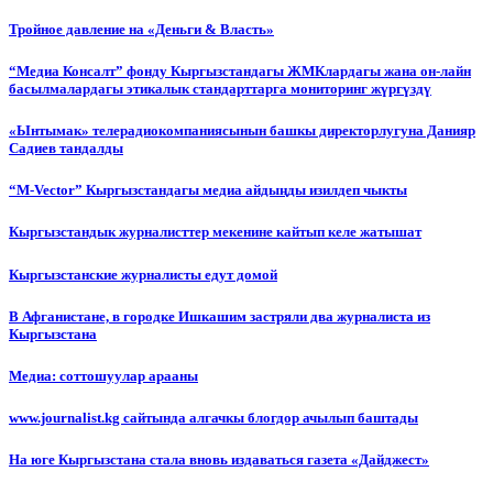
Тройное давление на «Деньги & Власть»
“Медиа Консалт” фонду Кыргызстандагы ЖМКлардагы жана он-лайн
басылмалардагы этикалык стандарттарга мониторинг жүргүздү
«Ынтымак» телерадиокомпаниясынын башкы директорлугуна Данияр
Садиев тандалды
“М-Vector” Кыргызстандагы медиа айдыңды изилдеп чыкты
Кыргызстандык журналисттер мекенине кайтып келе жатышат
Кыргызстанские журналисты едут домой
В Афганистане, в городке Ишкашим застряли два журналиста из
Кыргызстана
Медиа: соттошуулар арааны
www.journalist.kg сайтында алгачкы блогдор ачылып баштады
На юге Кыргызстана стала вновь издаваться газета «Дайджест»