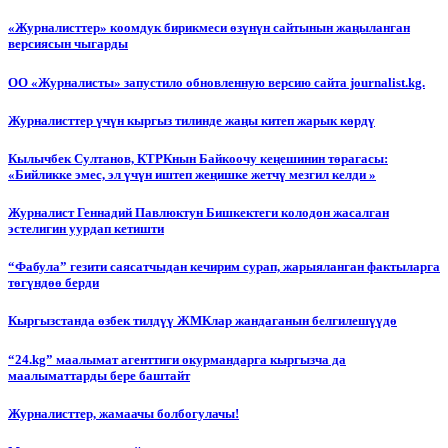
«Журналисттер» коомдук бирикмеси өзүнүн сайтынын жаңыланган
версиясын чыгарды
ОО «Журналисты» запустило обновленную версию сайта journalist.kg.
Журналисттер үчүн кыргыз тилинде жаңы китеп жарык көрдү
Кылычбек Султанов, КТРКнын Байкоочу кеңешинин төрагасы:
«Бийликке эмес, эл үчүн иштеп жеңишке жетчү мезгил келди »
Журналист Геннадий Павлюктун Бишкектеги колодон жасалган
эстелигин уурдап кетишти
“Фабула” гезити саясатчыдан кечирим сурап, жарыяланган фактыларга
төгүндөө берди
Кыргызстанда өзбек тилдүү ЖМКлар жандаганын белгилешүүдө
“24.kg” маалымат агенттиги окурмандарга кыргызча да
маалыматтарды бере баштайт
Журналисттер, жамаачы болбогулачы!