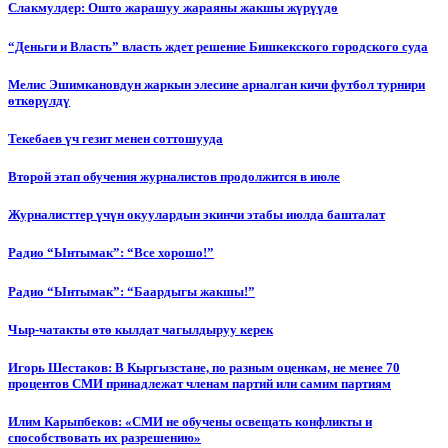
Слакмулдер: Ошто жарашуу жараяны жакшы жүрүүдө
“Деньги и Власть” власть ждет решение Бишкекского городского суда
Мелис Эшимкановдун жаркын элесине арналган кичи футбол турнири
өткөрүлдү
Текебаев үч гезит менен соттошууда
Второй этап обучения журналистов продолжится в июле
Журналисттер үчүн окуулардын экинчи этабы июлда башталат
Радио “Ынтымак”: “Все хорошо!”
Радио “Ынтымак”: “Баардыгы жакшы!”
Чыр-чатакты өтө кылдат чагылдыруу керек
Игорь Шестаков: В Кыргызстане, по разным оценкам, не менее 70
процентов СМИ принадлежат членам партий или самим партиям
Илим Карыпбеков: «СМИ не обучены освещать конфликты и
способствовать их разрешению»