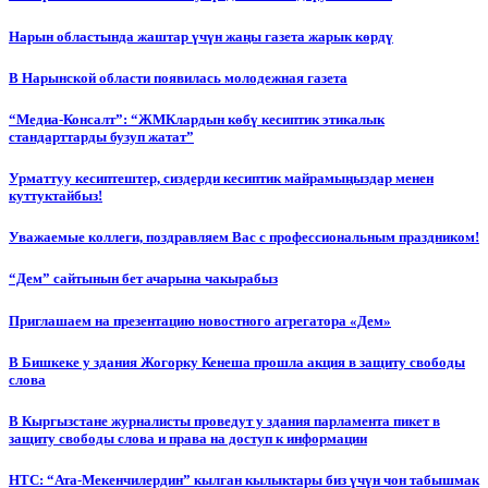
Нарын областында жаштар үчүн жаңы газета жарык көрдү
В Нарынской области появилась молодежная газета
“Медиа-Консалт”: “ЖМКлардын көбү кесиптик этикалык
стандарттарды бузуп жатат”
Урматтуу кесиптештер, сиздерди кесиптик майрамыңыздар менен
куттуктайбыз!
Уважаемые коллеги, поздравляем Вас с профессиональным праздником!
“Дем” сайтынын бет ачарына чакырабыз
Приглашаем на презентацию новостного агрегатора «Дем»
В Бишкеке у здания Жогорку Кенеша прошла акция в защиту свободы
слова
В Кыргызстане журналисты проведут у здания парламента пикет в
защиту свободы слова и права на доступ к информации
НТС: “Ата-Мекенчилердин” кылган кылыктары биз үчүн чон табышмак