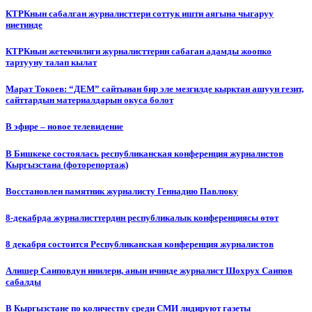
КТРКнын сабалган журналисттери соттук ишти аягына чыгаруу
ниетинде
КТРКнын жетекчилиги журналисттерин сабаган адамды жоопко
тартууну талап кылат
Марат Токоев: “ДЕМ” сайтынан бир эле мезгилде кырктан ашуун гезит,
сайттардын материалдарын окуса болот
В эфире – новое телевидение
В Бишкеке состоялась республиканская конференция журналистов
Кыргызстана (фоторепортаж)
Восстановлен памятник журналисту Геннадию Павлюку
8-декабрда журналисттердин республикалык конференциясы өтөт
8 декабря состоится Республиканская конференция журналистов
Алишер Саиповдун инилери, анын ичинде журналист Шохрух Саипов
сабалды
В Кыргызстане по количеству среди СМИ лидируют газеты