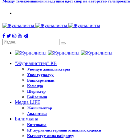
Между телекомпанией и ведущим идет спор на авторство телепроекта
”Журналисттер” КБ
Уюмдун жаңылыктары
Уюм тууралуу
Башкармалык
Команда
Шериктер
Байланыш
Медиа LIFE
Жанылыктар
Аналитика
Билимкана
Китепкана
КР журналисттеринин этикалык кодекси
Кызыктуу жана пайдалуу