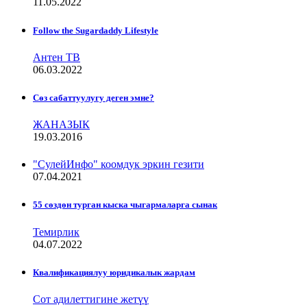
11.05.2022
Follow the Sugardaddy Lifestyle
Антен ТВ
06.03.2022
Сѳз сабаттуулугу деген эмне?
ЖАНАЗЫК
19.03.2016
"СулейИнфо" коомдук эркин гезити
07.04.2021
55 сөздөн турган кыска чыгармаларга сынак
Темирлик
04.07.2022
Квалификациялуу юридикалык жардам
Сот адилеттигине жетүү