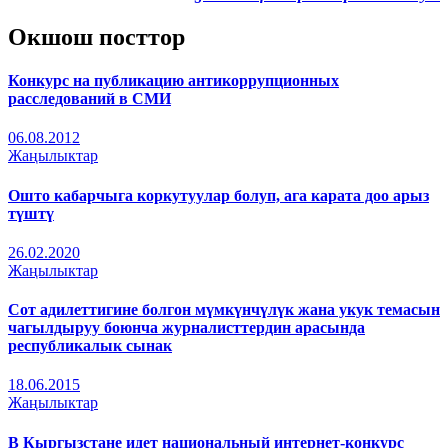
Окшош посттор
Конкурс на публикацию антикоррупционных
расследований в СМИ
06.08.2012
Жаңылыктар
Ошто кабарчыга коркутуулар болуп, ага карата доо арыз
түштү
26.02.2020
Жаңылыктар
Сот адилеттигине болгон мүмкүнчүлүк жана укук темасын
чагылдыруу боюнча журналисттердин арасында
республикалык сынак
18.06.2015
Жаңылыктар
В Кыргызстане идет национальный интернет-конкурс