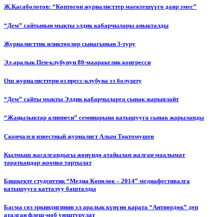
Ж.Касаболотов: “Көптөгөн журналисттер маектешүүгө даяр эмес”
“Дем” сайтынын мыкты элдик кабарчылары аныкталды
Журналисттик иликтөөлөр сынагынын 3-туру
Эл аралык Пен-клубунун 80-мааракелик конгресси
Ош журналисттери өз пресс-клубуна ээ болушту
“Дем” сайты мыкты Элдик кабарчыларга сынак жарыялайт
“Жаңылыктар алиппеси” семинарына катышууга сынак жарыланды
Cкончался известный журналист Алым Токтомушев
Кылмыш жасалгандыгы жөнүндө атайылап жалган маалымат
тараткандар жоопко тартылат
Бишкекте студенттик “Медиа Көпөлөк – 2014” медиафестивалга
катышууга катталуу башталды
Басма сөз эркиндигинин эл аралык күнүнө карата “Антиөрдөк” деп
аталган флеш-моб уюштурулат