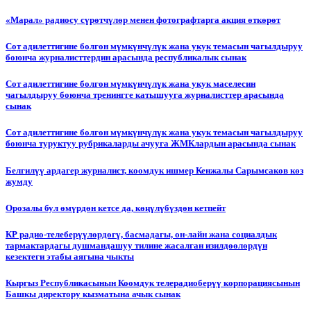
«Марал» радиосу сүрөтчүлөр менен фотографтарга акция өткөрөт
Сот адилеттигине болгон мүмкүнчүлүк жана укук темасын чагылдыруу
боюнча журналисттердин арасында республикалык сынак
Сот адилеттигине болгон мүмкүнчүлүк жана укук маселесин
чагылдыруу боюнча тренингге катышууга журналисттер арасында
сынак
Сот адилеттигине болгон мүмкүнчүлүк жана укук темасын чагылдыруу
боюнча туруктуу рубрикаларды ачууга ЖМКлардын арасында сынак
Белгилүү ардагер журналист, коомдук ишмер Кенжалы Сарымсаков көз
жумду
Орозалы бул өмүрдөн кетсе да, көңүлүбүздөн кетпейт
КР радио-телеберүүлөрдөгү, басмадагы, он-лайн жана социалдык
тармактардагы душмандашуу тилине жасалган изилдөөлөрдүн
кезектеги этабы аягына чыкты
Кыргыз Республикасынын Коомдук телерадиоберүү корпорациясынын
Башкы директору кызматына ачык сынак