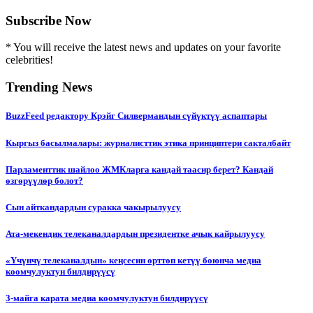
Subscribe Now
* You will receive the latest news and updates on your favorite
celebrities!
Trending News
BuzzFeed редактору Крэйг Силвермандын сүйүктүү аспаптары
Кыргыз басылмалары: журналисттик этика принциптери сакталбайт
Парламенттик шайлоо ЖМКларга кандай таасир берет? Кандай
өзгөрүүлөр болот?
Сын айткандардын суракка чакырылуусу
Ата-мекендик телеканалдардын президентке ачык кайрылуусу
«Үчүнчү телеканалдын» кеңсесин өрттөп кетүү боюнча медиа
коомчулуктун билдирүүсү
3-майга карата медиа коомчулуктун билдирүүсү