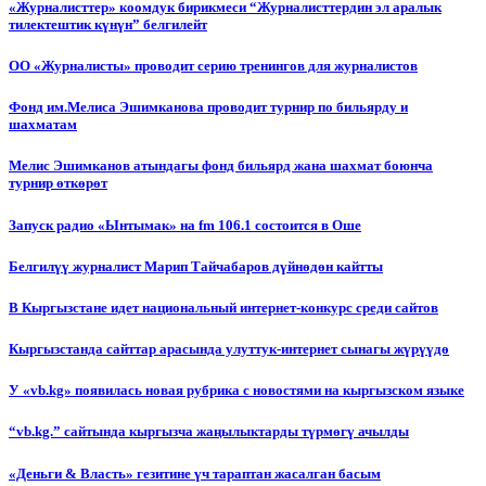
«Журналисттер» коомдук бирикмеси “Журналисттердин эл аралык
тилектештик күнүн” белгилейт
ОО «Журналисты» проводит серию тренингов для журналистов
Фонд им.Мелиса Эшимканова проводит турнир по бильярду и
шахматам
Мелис Эшимканов атындагы фонд бильярд жана шахмат боюнча
турнир өткөрөт
Запуск радио «Ынтымак» на fm 106.1 состоится в Оше
Белгилүү журналист Марип Тайчабаров дүйнөдөн кайтты
В Кыргызстане идет национальный интернет-конкурс среди сайтов
Кыргызстанда сайттар арасында улуттук-интернет сынагы жүрүүдө
У «vb.kg» появилась новая рубрика с новостями на кыргызском языке
“vb.kg.” сайтында кыргызча жаңылыктарды түрмөгү ачылды
«Деньги & Власть» гезитине үч тараптан жасалган басым