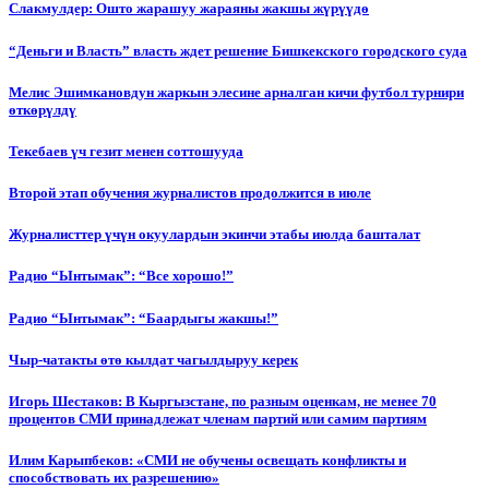
Слакмулдер: Ошто жарашуу жараяны жакшы жүрүүдө
“Деньги и Власть” власть ждет решение Бишкекского городского суда
Мелис Эшимкановдун жаркын элесине арналган кичи футбол турнири
өткөрүлдү
Текебаев үч гезит менен соттошууда
Второй этап обучения журналистов продолжится в июле
Журналисттер үчүн окуулардын экинчи этабы июлда башталат
Радио “Ынтымак”: “Все хорошо!”
Радио “Ынтымак”: “Баардыгы жакшы!”
Чыр-чатакты өтө кылдат чагылдыруу керек
Игорь Шестаков: В Кыргызстане, по разным оценкам, не менее 70
процентов СМИ принадлежат членам партий или самим партиям
Илим Карыпбеков: «СМИ не обучены освещать конфликты и
способствовать их разрешению»