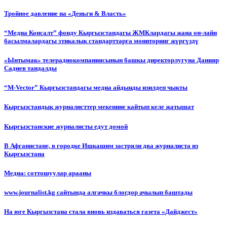
Тройное давление на «Деньги & Власть»
“Медиа Консалт” фонду Кыргызстандагы ЖМКлардагы жана он-лайн
басылмалардагы этикалык стандарттарга мониторинг жүргүздү
«Ынтымак» телерадиокомпаниясынын башкы директорлугуна Данияр
Садиев тандалды
“М-Vector” Кыргызстандагы медиа айдыңды изилдеп чыкты
Кыргызстандык журналисттер мекенине кайтып келе жатышат
Кыргызстанские журналисты едут домой
В Афганистане, в городке Ишкашим застряли два журналиста из
Кыргызстана
Медиа: соттошуулар арааны
www.journalist.kg сайтында алгачкы блогдор ачылып баштады
На юге Кыргызстана стала вновь издаваться газета «Дайджест»