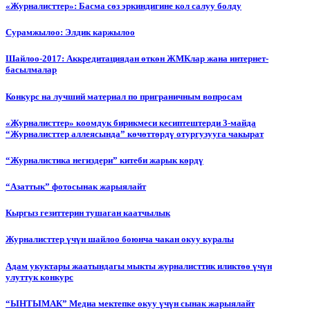
«Журналисттер»: Басма сөз эркиндигине кол салуу болду
Сурамжылоо: Элдик каржылоо
Шайлоо-2017: Аккредитациядан өткөн ЖМКлар жана интернет-
басылмалар
Конкурс на лучший материал по приграничным вопросам
«Журналисттер» коомдук бирикмеси кесиптештерди 3-майда
“Журналисттер аллеясында” көчөттөрдү отургузууга чакырат
“Журналистика негиздери” китеби жарык көрдү
“Азаттык” фотосынак жарыялайт
Кыргыз гезиттерин тушаган каатчылык
Журналисттер үчүн шайлоо боюнча чакан окуу куралы
Адам укуктары жаатындагы мыкты журналисттик иликтөө үчүн
улуттук конкурс
“ЫНТЫМАК” Медиа мектепке окуу үчүн сынак жарыялайт