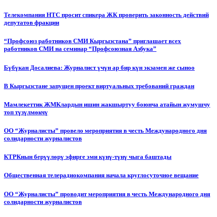
Телекомпания НТС просит спикера ЖК проверить законность действий
депутатов фракции
“Профсоюз работников СМИ Кыргызстана” приглашает всех
работников СМИ на семинар “Профсоюзная Азбука”
Бүбүкан Досалиева: Журналист үчүн ар бир күн экзамен же сыноо
В Кыргызстане запущен проект виртуальных требований граждан
Мамлекеттик ЖМКлардын ишин жакшыртуу боюнча атайын жумушчу
топ түзүлмөкчү
ОО “Журналисты” провело мероприятия в честь Международного дня
солидарности журналистов
КТРКнын берүүлөрү эфирге эми күнү-түнү чыга баштады
Общественная телерадиокомпания начала круглосуточное вещание
ОО “Журналисты” проводит мероприятия в честь Международного дня
солидарности журналистов