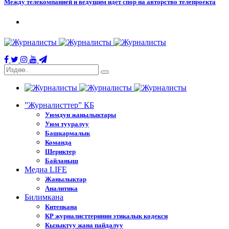
Между телекомпанией и ведущим идет спор на авторство телепроекта
”Журналисттер” КБ
Уюмдун жаңылыктары
Уюм тууралуу
Башкармалык
Команда
Шериктер
Байланыш
Медиа LIFE
Жанылыктар
Аналитика
Билимкана
Китепкана
КР журналисттеринин этикалык кодекси
Кызыктуу жана пайдалуу