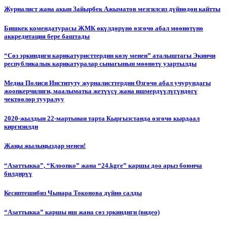
Журналист жана акын Зайырбек Ажыматов мезгилсиз дүйнөдөн кайтты
Бишкек комендатурасы ЖМК өкүлдөрүнө өзгөчө абал мөөнөтүнө
аккредитация бере баштады
“Сөз эркиндиги карикатуристтердин көзү менен” аталыштагы Экинчи
республикалык карикатуралар сынагынын мөөнөтү узартылды
Медиа Полиси Институту журналисттердин Өзгөчө абал учурундагы
жоопкерчилиги, маалыматка жетүүсү жана ишмердүүлүгүндөгү
чектөөлөр тууралуу
2020-жылдын 22-мартынан тарта Кыргызстанда өзгөчө кырдаал
киргизилди
Жаңы жылыңыздар менен!
“Азаттыкка”, “Клоопко” жана “24.kgге” каршы доо арыз боюнча
билдирүү
Кесиптешибиз Чынара Токонова дүйнө салды
“Азаттыкка” каршы иш жана сөз эркиндиги (видео)