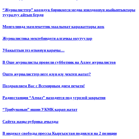
“Журналисттер” коомдук бирикмеси медиа изилдөөнүн жыйынтыктары
тууралуу айтып берди
Монголияда мамлекеттик маалымат каражаттары жок
Журналистика мектебиндеги алгачкы окутуулар
Убакыттын тез өткөнүн карачы…
В Оше журналисты провели субботник на Аллее журналистов
Ошто журналисттер неге өзүн өзү чектеп жатат?
Поздравляем Вас с Всемирным днем печати!
Радиостанция “Алмаз” находится под угрозой закрытия
“Трибунанын” ишин УКМК карап жатат
Сайтта жаңы рубрика ачылды
В индексе свободы прессы Кыргызстан поднялся на 2 позиции