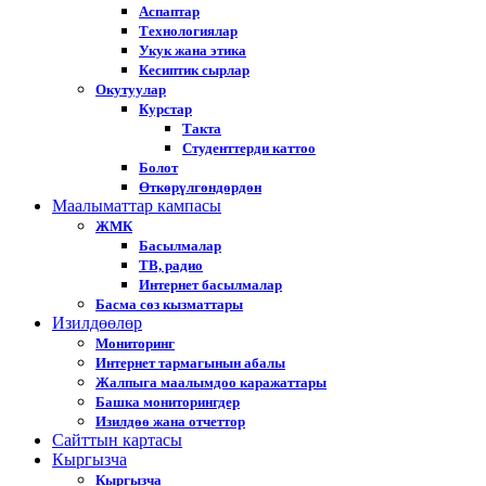
Аспаптар
Технологиялар
Укук жана этика
Кесиптик сырлар
Окутуулар
Курстар
Такта
Студенттерди каттоо
Болот
Өткөрүлгөндөрдөн
Маалыматтар кампасы
ЖМК
Басылмалар
ТВ, радио
Интернет басылмалар
Басма сөз кызматтары
Изилдөөлөр
Мониторинг
Интернет тармагынын абалы
Жалпыга маалымдоо каражаттары
Башка мониторингдер
Изилдөө жана отчеттор
Cайттын картасы
Кыргызча
Кыргызча