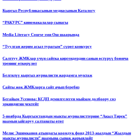
Кыргыз Республикасынын медиасынын Каталогу
“РАКУРС” киномакалалар сынагы
Media Literacy Сourse эми Ош шаарында
“Туулган жерим асыл турагым” сүрөт конкурсу
Салттуу ЖМКлар үчүн сайтка киргендердин санын өстүрүү боюнча
тренинг өткөрүлөт
Белгилүү кыргыз журналисти жардамга муктаж
Сайты жок ЖМКларга сайт ачып беребиз
Бегайым Усенова: КСДП демилгелеген мыйзам долбоору сөз
эркиндигин чектейт
5-ноябрда Кыргызстандын мыкты журналисттерине “Акыл Тирек”
наамын ыйгаруу салтанаты өтөт
Мелис Эшимканов атындагы коомдук фонд 2013-жылдын “Жылдын
мыкты журналисти” наамына сынак жарыялайт