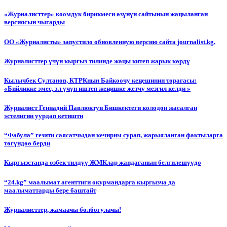
«Журналисттер» коомдук бирикмеси өзүнүн сайтынын жаңыланган
версиясын чыгарды
ОО «Журналисты» запустило обновленную версию сайта journalist.kg.
Журналисттер үчүн кыргыз тилинде жаңы китеп жарык көрдү
Кылычбек Султанов, КТРКнын Байкоочу кеңешинин төрагасы:
«Бийликке эмес, эл үчүн иштеп жеңишке жетчү мезгил келди »
Журналист Геннадий Павлюктун Бишкектеги колодон жасалган
эстелигин уурдап кетишти
“Фабула” гезити саясатчыдан кечирим сурап, жарыяланган фактыларга
төгүндөө берди
Кыргызстанда өзбек тилдүү ЖМКлар жандаганын белгилешүүдө
“24.kg” маалымат агенттиги окурмандарга кыргызча да
маалыматтарды бере баштайт
Журналисттер, жамаачы болбогулачы!