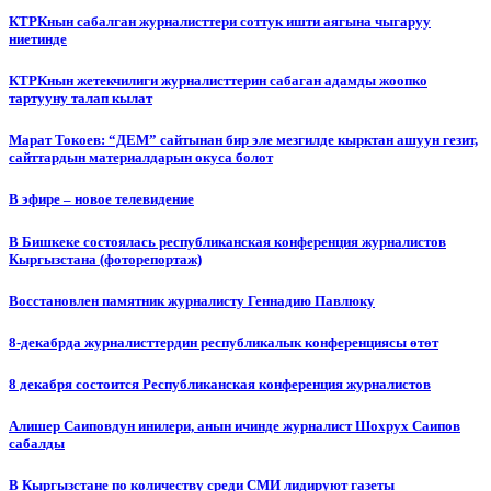
КТРКнын сабалган журналисттери соттук ишти аягына чыгаруу
ниетинде
КТРКнын жетекчилиги журналисттерин сабаган адамды жоопко
тартууну талап кылат
Марат Токоев: “ДЕМ” сайтынан бир эле мезгилде кырктан ашуун гезит,
сайттардын материалдарын окуса болот
В эфире – новое телевидение
В Бишкеке состоялась республиканская конференция журналистов
Кыргызстана (фоторепортаж)
Восстановлен памятник журналисту Геннадию Павлюку
8-декабрда журналисттердин республикалык конференциясы өтөт
8 декабря состоится Республиканская конференция журналистов
Алишер Саиповдун инилери, анын ичинде журналист Шохрух Саипов
сабалды
В Кыргызстане по количеству среди СМИ лидируют газеты