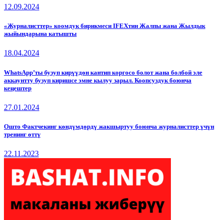
12.09.2024
«Журналисттер» коомдук бирикмеси IFEXтин Жалпы жана Жылдык
жыйындарына катышты
18.04.2024
WhatsApp’ты бузуп кирүүдөн кантип коргосо болот жана болбой эле
аккаунтту бузуп киришсе эмне кылуу зарыл. Коопсуздук боюнча
кеңештер
27.01.2024
Ошто Фактчекинг көндүмдөрдү жакшыртуу боюнча журналисттер үчүн
тренинг өттү
22.11.2023