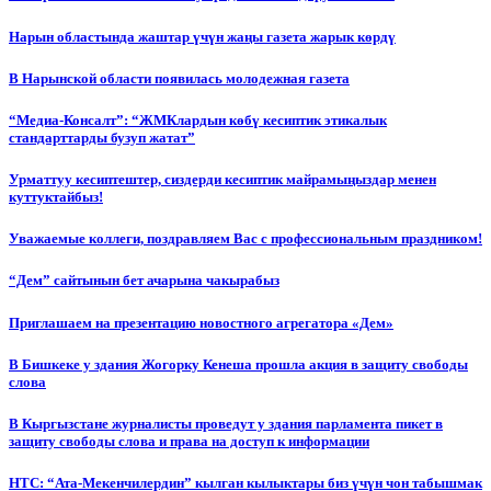
Нарын областында жаштар үчүн жаңы газета жарык көрдү
В Нарынской области появилась молодежная газета
“Медиа-Консалт”: “ЖМКлардын көбү кесиптик этикалык
стандарттарды бузуп жатат”
Урматтуу кесиптештер, сиздерди кесиптик майрамыңыздар менен
куттуктайбыз!
Уважаемые коллеги, поздравляем Вас с профессиональным праздником!
“Дем” сайтынын бет ачарына чакырабыз
Приглашаем на презентацию новостного агрегатора «Дем»
В Бишкеке у здания Жогорку Кенеша прошла акция в защиту свободы
слова
В Кыргызстане журналисты проведут у здания парламента пикет в
защиту свободы слова и права на доступ к информации
НТС: “Ата-Мекенчилердин” кылган кылыктары биз үчүн чон табышмак