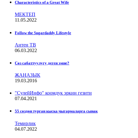
Characteristics of a Great Wife
МЕКТЕП
11.05.2022
Follow the Sugardaddy Lifestyle
Антен ТВ
06.03.2022
Сѳз сабаттуулугу деген эмне?
ЖАНАЗЫК
19.03.2016
"СулейИнфо" коомдук эркин гезити
07.04.2021
55 сөздөн турган кыска чыгармаларга сынак
Темирлик
04.07.2022