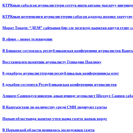
КТРКнын сабалган журналисттери соттук ишти аягына чыгаруу ниетинд
КТРКнын жетекчилиги журналисттерин сабаган адамды жоопко тартууну
Марат Токоев: “ДЕМ” сайтынан бир эле мезгилде кырктан ашуун гезит, 
В эфире – новое телевидение
В Бишкеке состоялась республиканская конференция журналистов Кыргы
Восстановлен памятник журналисту Геннадию Павлюку
8-декабрда журналисттердин республикалык конференциясы өтөт
8 декабря состоится Республиканская конференция журналистов
Алишер Саиповдун инилери, анын ичинде журналист Шохрух Саипов саб
В Кыргызстане по количеству среди СМИ лидируют газеты
Нарын областында жаштар үчүн жаңы газета жарык көрдү
В Нарынской области появилась молодежная газета