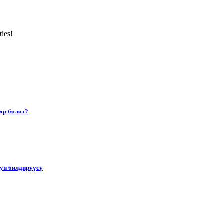
ties!
өр болот?
тун билдирүүсү