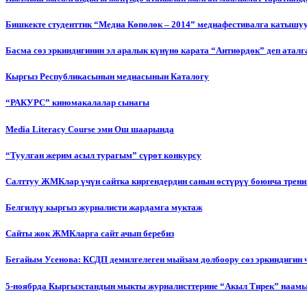
Бишкекте студенттик “Медиа Көпөлөк – 2014” медиафестивалга катышу
Басма сөз эркиндигинин эл аралык күнүнө карата “Антиөрдөк” деп ата
Кыргыз Республикасынын медиасынын Каталогу
“РАКУРС” киномакалалар сынагы
Media Literacy Сourse эми Ош шаарында
“Туулган жерим асыл турагым” сүрөт конкурсу
Салттуу ЖМКлар үчүн сайтка киргендердин санын өстүрүү боюнча трени
Белгилүү кыргыз журналисти жардамга муктаж
Сайты жок ЖМКларга сайт ачып беребиз
Бегайым Усенова: КСДП демилгелеген мыйзам долбоору сөз эркиндигин 
5-ноябрда Кыргызстандын мыкты журналисттерине “Акыл Тирек” наамы