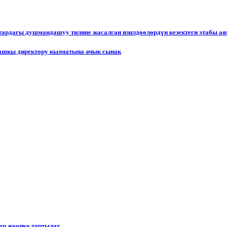
ктардагы душмандашуу тилине жасалган изилдөөлөрдүн кезектеги этабы а
ашкы директору кызматына ачык сынак
р жоопко тартылат