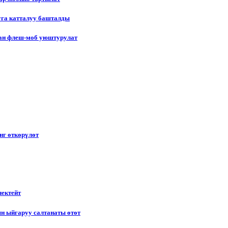
уга катталуу башталды
лган флеш-моб уюштурулат
нг өткөрүлөт
чектейт
н ыйгаруу салтанаты өтөт