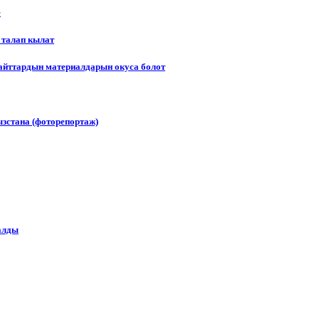
е
 талап кылат
сайттардын материалдарын окуса болот
зстана (фоторепортаж)
алды