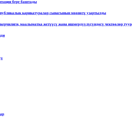
итация бере баштады
еспубликалык карикатуралар сынагынын мөөнөтү узартылды
пкерчилиги, маалыматка жетүүсү жана ишмердүүлүгүндөгү чектөөлөр туу
лди
үү
лар