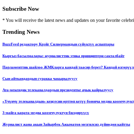
Subscribe Now
* You will receive the latest news and updates on your favorite celebri
Trending News
BuzzFeed редактору Крэйг Силвермандын сүйүктүү аспаптары
Кыргыз басылмалары: журналисттик этика принциптери сакталбайт
Парламенттик шайлоо ЖМКларга кандай таасир берет? Кандай өзгөрүүл
Сын айткандардын суракка чакырылуусу
Ата-мекендик телеканалдардын президентке ачык кайрылуусу
«Үчүнчү телеканалдын» кеңсесин өрттөп кетүү боюнча медиа коомчулук
3-майга карата медиа коомчулуктун билдирүүсү
Журналист жана акын Зайырбек Ажыматов мезгилсиз дүйнөдөн кайтты