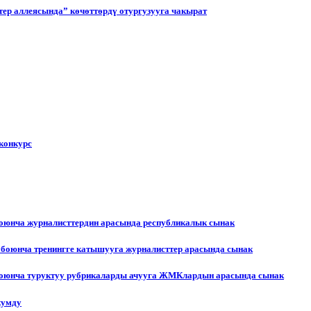
ер аллеясында” көчөттөрдү отургузууга чакырат
конкурс
боюнча журналисттердин арасында республикалык сынак
 боюнча тренингге катышууга журналисттер арасында сынак
 боюнча туруктуу рубрикаларды ачууга ЖМКлардын арасында сынак
жумду