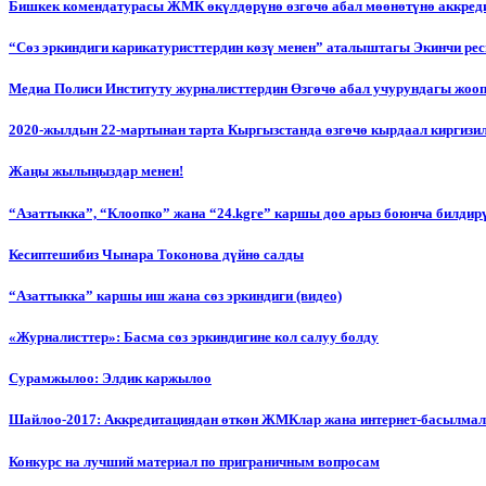
Бишкек комендатурасы ЖМК өкүлдөрүнө өзгөчө абал мөөнөтүнө аккред
“Сөз эркиндиги карикатуристтердин көзү менен” аталыштагы Экинчи р
Медиа Полиси Институту журналисттердин Өзгөчө абал учурундагы жоо
2020-жылдын 22-мартынан тарта Кыргызстанда өзгөчө кырдаал киргизи
Жаңы жылыңыздар менен!
“Азаттыкка”, “Клоопко” жана “24.kgге” каршы доо арыз боюнча билдир
Кесиптешибиз Чынара Токонова дүйнө салды
“Азаттыкка” каршы иш жана сөз эркиндиги (видео)
«Журналисттер»: Басма сөз эркиндигине кол салуу болду
Сурамжылоо: Элдик каржылоо
Шайлоо-2017: Аккредитациядан өткөн ЖМКлар жана интернет-басылма
Конкурс на лучший материал по приграничным вопросам