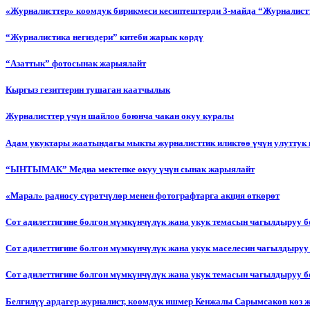
«Журналисттер» коомдук бирикмеси кесиптештерди 3-майда “Журналистт
“Журналистика негиздери” китеби жарык көрдү
“Азаттык” фотосынак жарыялайт
Кыргыз гезиттерин тушаган каатчылык
Журналисттер үчүн шайлоо боюнча чакан окуу куралы
Адам укуктары жаатындагы мыкты журналисттик иликтөө үчүн улуттук 
“ЫНТЫМАК” Медиа мектепке окуу үчүн сынак жарыялайт
«Марал» радиосу сүрөтчүлөр менен фотографтарга акция өткөрөт
Сот адилеттигине болгон мүмкүнчүлүк жана укук темасын чагылдыруу 
Сот адилеттигине болгон мүмкүнчүлүк жана укук маселесин чагылдыруу
Сот адилеттигине болгон мүмкүнчүлүк жана укук темасын чагылдыруу
Белгилүү ардагер журналист, коомдук ишмер Кенжалы Сарымсаков көз 