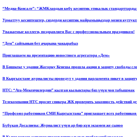
“Медиа-Консалт”: “ЖМКлардын көбү кесиптик этикалык стандарттарды 
Урматтуу кесиптештер, сиздерди кесиптик майрамыңыздар менен куттукт
Уважаемые коллеги, поздравляем Вас с профессиональным праздником!
“Дем” сайтынын бет ачарына чакырабыз
Приглашаем на презентацию новостного агрегатора «Дем»
В Бишкеке у здания Жогорку Кенеша прошла акция в защиту свободы сл
В Кыргызстане журналисты проведут у здания парламента пикет в защиту
НТС: “Ата-Мекенчилердин” кылган кылыктары биз үчүн чон табышмак
Телекомпания НТС просит спикера ЖК проверить законность действий д
“Профсоюз работников СМИ Кыргызстана” приглашает всех работников
Бүбүкан Досалиева: Журналист үчүн ар бир күн экзамен же сыноо
В Кыргызстане запущен проект виртуальных требований граждан