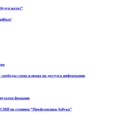
бузуп жатат”
айбыз!
ова
 свободы слова и права на доступ к информации
епутатов фракции
 СМИ на семинар “Профсоюзная Азбука”