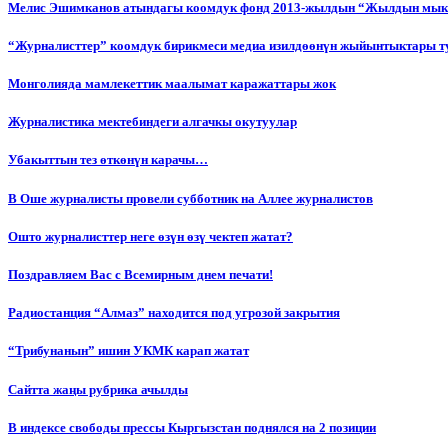
Мелис Эшимканов атындагы коомдук фонд 2013-жылдын “Жылдын мык
“Журналисттер” коомдук бирикмеси медиа изилдөөнүн жыйынтыктары т
Монголияда мамлекеттик маалымат каражаттары жок
Журналистика мектебиндеги алгачкы окутуулар
Убакыттын тез өткөнүн карачы…
В Оше журналисты провели субботник на Аллее журналистов
Ошто журналисттер неге өзүн өзү чектеп жатат?
Поздравляем Вас с Всемирным днем печати!
Радиостанция “Алмаз” находится под угрозой закрытия
“Трибунанын” ишин УКМК карап жатат
Сайтта жаңы рубрика ачылды
В индексе свободы прессы Кыргызстан поднялся на 2 позиции