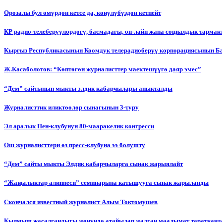
Орозалы бул өмүрдөн кетсе да, көңүлүбүздөн кетпейт
КР радио-телеберүүлөрдөгү, басмадагы, он-лайн жана социалдык тарма
Кыргыз Республикасынын Коомдук телерадиоберүү корпорациясынын Б
Ж.Касаболотов: “Көптөгөн журналисттер маектешүүгө даяр эмес”
“Дем” сайтынын мыкты элдик кабарчылары аныкталды
Журналисттик иликтөөлөр сынагынын 3-туру
Эл аралык Пен-клубунун 80-мааракелик конгресси
Ош журналисттери өз пресс-клубуна ээ болушту
“Дем” сайты мыкты Элдик кабарчыларга сынак жарыялайт
“Жаңылыктар алиппеси” семинарына катышууга сынак жарыланды
Cкончался известный журналист Алым Токтомушев
Кылмыш жасалгандыгы жөнүндө атайылап жалган маалымат таратканда