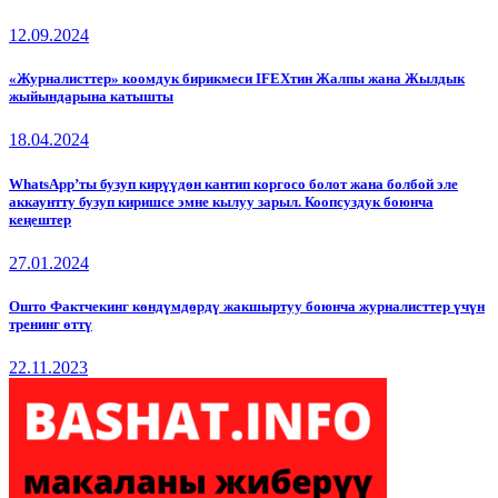
12.09.2024
«Журналисттер» коомдук бирикмеси IFEXтин Жалпы жана Жылдык
жыйындарына катышты
18.04.2024
WhatsApp’ты бузуп кирүүдөн кантип коргосо болот жана болбой эле
аккаунтту бузуп киришсе эмне кылуу зарыл. Коопсуздук боюнча
кеңештер
27.01.2024
Ошто Фактчекинг көндүмдөрдү жакшыртуу боюнча журналисттер үчүн
тренинг өттү
22.11.2023