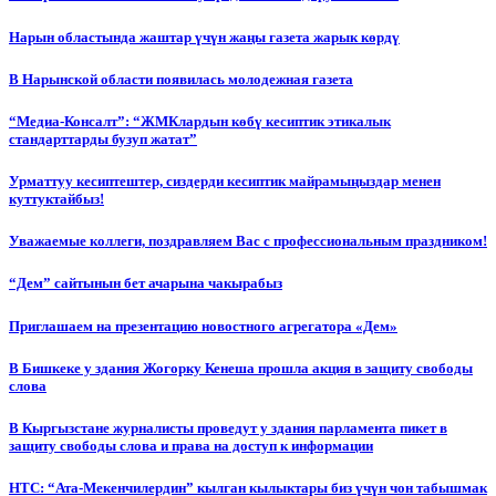
Нарын областында жаштар үчүн жаңы газета жарык көрдү
В Нарынской области появилась молодежная газета
“Медиа-Консалт”: “ЖМКлардын көбү кесиптик этикалык
стандарттарды бузуп жатат”
Урматтуу кесиптештер, сиздерди кесиптик майрамыңыздар менен
куттуктайбыз!
Уважаемые коллеги, поздравляем Вас с профессиональным праздником!
“Дем” сайтынын бет ачарына чакырабыз
Приглашаем на презентацию новостного агрегатора «Дем»
В Бишкеке у здания Жогорку Кенеша прошла акция в защиту свободы
слова
В Кыргызстане журналисты проведут у здания парламента пикет в
защиту свободы слова и права на доступ к информации
НТС: “Ата-Мекенчилердин” кылган кылыктары биз үчүн чон табышмак