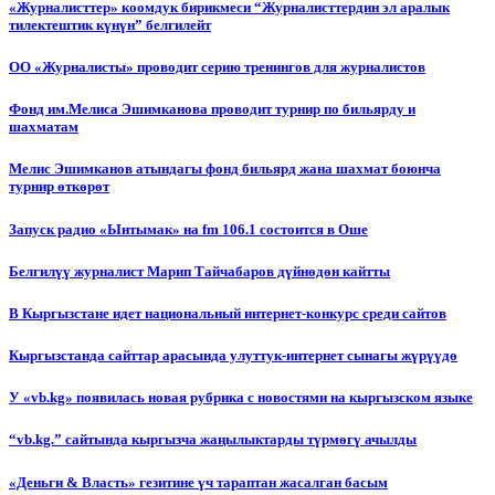
«Журналисттер» коомдук бирикмеси “Журналисттердин эл аралык
тилектештик күнүн” белгилейт
ОО «Журналисты» проводит серию тренингов для журналистов
Фонд им.Мелиса Эшимканова проводит турнир по бильярду и
шахматам
Мелис Эшимканов атындагы фонд бильярд жана шахмат боюнча
турнир өткөрөт
Запуск радио «Ынтымак» на fm 106.1 состоится в Оше
Белгилүү журналист Марип Тайчабаров дүйнөдөн кайтты
В Кыргызстане идет национальный интернет-конкурс среди сайтов
Кыргызстанда сайттар арасында улуттук-интернет сынагы жүрүүдө
У «vb.kg» появилась новая рубрика с новостями на кыргызском языке
“vb.kg.” сайтында кыргызча жаңылыктарды түрмөгү ачылды
«Деньги & Власть» гезитине үч тараптан жасалган басым