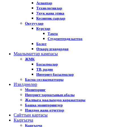
Аспаптар
Технологиялар
Укук жана этика
Кесиптик сырлар
Окутуулар
Курстар
Такта
Студенттерди каттоо
Болот
Өткөрүлгөндөрдөн
Маалыматтар кампасы
ЖМК
Басылмалар
ТВ, радио
Интернет басылмалар
Басма сөз кызматтары
Изилдөөлөр
Мониторинг
Интернет тармагынын абалы
Жалпыга маалымдоо каражаттары
Башка мониторингдер
Изилдөө жана отчеттор
Cайттын картасы
Кыргызча
Кыргызча