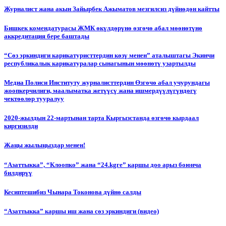
Журналист жана акын Зайырбек Ажыматов мезгилсиз дүйнөдөн кайтты
Бишкек комендатурасы ЖМК өкүлдөрүнө өзгөчө абал мөөнөтүнө
аккредитация бере баштады
“Сөз эркиндиги карикатуристтердин көзү менен” аталыштагы Экинчи
республикалык карикатуралар сынагынын мөөнөтү узартылды
Медиа Полиси Институту журналисттердин Өзгөчө абал учурундагы
жоопкерчилиги, маалыматка жетүүсү жана ишмердүүлүгүндөгү
чектөөлөр тууралуу
2020-жылдын 22-мартынан тарта Кыргызстанда өзгөчө кырдаал
киргизилди
Жаңы жылыңыздар менен!
“Азаттыкка”, “Клоопко” жана “24.kgге” каршы доо арыз боюнча
билдирүү
Кесиптешибиз Чынара Токонова дүйнө салды
“Азаттыкка” каршы иш жана сөз эркиндиги (видео)