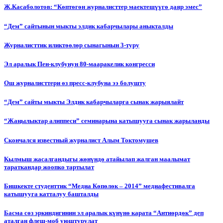
Ж.Касаболотов: “Көптөгөн журналисттер маектешүүгө даяр эмес”
“Дем” сайтынын мыкты элдик кабарчылары аныкталды
Журналисттик иликтөөлөр сынагынын 3-туру
Эл аралык Пен-клубунун 80-мааракелик конгресси
Ош журналисттери өз пресс-клубуна ээ болушту
“Дем” сайты мыкты Элдик кабарчыларга сынак жарыялайт
“Жаңылыктар алиппеси” семинарына катышууга сынак жарыланды
Cкончался известный журналист Алым Токтомушев
Кылмыш жасалгандыгы жөнүндө атайылап жалган маалымат
тараткандар жоопко тартылат
Бишкекте студенттик “Медиа Көпөлөк – 2014” медиафестивалга
катышууга катталуу башталды
Басма сөз эркиндигинин эл аралык күнүнө карата “Антиөрдөк” деп
аталган флеш-моб уюштурулат