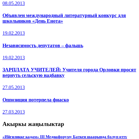
08.05.2013
Объявлен международный литературный конкурс для
школьников «День Енота»
19.02.2013
Независимость депутатов – фальшь
19.02.2013
ЗАРПЛАТА УЧИТЕЛЕЙ: Учителя города Орловки просят
вернуть сельскую надбавку
27.05.2013
Оппозиция потерпела фиаско
27.03.2013
Акыркы жаңылыктар
«Ийгиликке кадам» III Медиафоруму Баткен шаарында болуп өттү