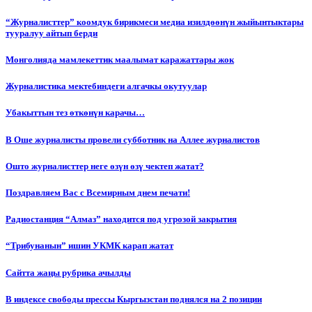
“Журналисттер” коомдук бирикмеси медиа изилдөөнүн жыйынтыктары
тууралуу айтып берди
Монголияда мамлекеттик маалымат каражаттары жок
Журналистика мектебиндеги алгачкы окутуулар
Убакыттын тез өткөнүн карачы…
В Оше журналисты провели субботник на Аллее журналистов
Ошто журналисттер неге өзүн өзү чектеп жатат?
Поздравляем Вас с Всемирным днем печати!
Радиостанция “Алмаз” находится под угрозой закрытия
“Трибунанын” ишин УКМК карап жатат
Сайтта жаңы рубрика ачылды
В индексе свободы прессы Кыргызстан поднялся на 2 позиции