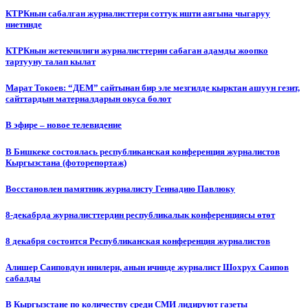
КТРКнын сабалган журналисттери соттук ишти аягына чыгаруу
ниетинде
КТРКнын жетекчилиги журналисттерин сабаган адамды жоопко
тартууну талап кылат
Марат Токоев: “ДЕМ” сайтынан бир эле мезгилде кырктан ашуун гезит,
сайттардын материалдарын окуса болот
В эфире – новое телевидение
В Бишкеке состоялась республиканская конференция журналистов
Кыргызстана (фоторепортаж)
Восстановлен памятник журналисту Геннадию Павлюку
8-декабрда журналисттердин республикалык конференциясы өтөт
8 декабря состоится Республиканская конференция журналистов
Алишер Саиповдун инилери, анын ичинде журналист Шохрух Саипов
сабалды
В Кыргызстане по количеству среди СМИ лидируют газеты