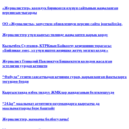
«Журналисттер» коомдук бирикмеси өзүнүн сайтынын жаңыланган
версиясын чыгарды
ОО «Журналисты» запустило обновленную версию сайта journalist.kg.
Журналисттер үчүн кыргыз тилинде жаңы китеп жарык көрдү
Кылычбек Султанов, КТРКнын Байкоочу кеңешинин төрагасы:
«Бийликке эмес, эл үчүн иштеп жеңишке жетчү мезгил келди »
Журналист Геннадий Павлюктун Бишкектеги колодон жасалган
эстелигин уурдап кетишти
“Фабула” гезити саясатчыдан кечирим сурап, жарыяланган фактыларга
төгүндөө берди
Кыргызстанда өзбек тилдүү ЖМКлар жандаганын белгилешүүдө
“24.kg” маалымат агенттиги окурмандарга кыргызча да
маалыматтарды бере баштайт
Журналисттер, жамаачы болбогулачы!