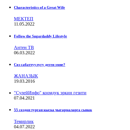
Characteristics of a Great Wife
МЕКТЕП
11.05.2022
Follow the Sugardaddy Lifestyle
Антен ТВ
06.03.2022
Сѳз сабаттуулугу деген эмне?
ЖАНАЗЫК
19.03.2016
"СулейИнфо" коомдук эркин гезити
07.04.2021
55 сөздөн турган кыска чыгармаларга сынак
Темирлик
04.07.2022