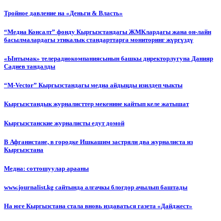
Тройное давление на «Деньги & Власть»
“Медиа Консалт” фонду Кыргызстандагы ЖМКлардагы жана он-лайн
басылмалардагы этикалык стандарттарга мониторинг жүргүздү
«Ынтымак» телерадиокомпаниясынын башкы директорлугуна Данияр
Садиев тандалды
“М-Vector” Кыргызстандагы медиа айдыңды изилдеп чыкты
Кыргызстандык журналисттер мекенине кайтып келе жатышат
Кыргызстанские журналисты едут домой
В Афганистане, в городке Ишкашим застряли два журналиста из
Кыргызстана
Медиа: соттошуулар арааны
www.journalist.kg сайтында алгачкы блогдор ачылып баштады
На юге Кыргызстана стала вновь издаваться газета «Дайджест»