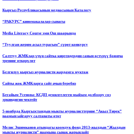
Кыргыз Республикасынын медиасынын Каталогу
“РАКУРС” киномакалалар сынагы
Media Literacy Сourse эми Ош шаарында
“Туулган жерим асыл турагым” сүрөт конкурсу
Салттуу ЖМКлар үчүн сайтка киргендердин санын өстүрүү боюнча
тренинг өткөрүлөт
Белгилүү кыргыз журналисти жардамга муктаж
Сайты жок ЖМКларга сайт ачып беребиз
Бегайым Усенова: КСДП демилгелеген мыйзам долбоору сөз
эркиндигин чектейт
5-ноябрда Кыргызстандын мыкты журналисттерине “Акыл Тирек”
наамын ыйгаруу салтанаты өтөт
Мелис Эшимканов атындагы коомдук фонд 2013-жылдын “Жылдын
мыкты журналисти” наамына сынак жарыялайт