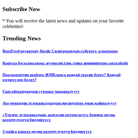
Subscribe Now
* You will receive the latest news and updates on your favorite
celebrities!
Trending News
BuzzFeed редактору Крэйг Силвермандын сүйүктүү аспаптары
Кыргыз басылмалары: журналисттик этика принциптери сакталбайт
Парламенттик шайлоо ЖМКларга кандай таасир берет? Кандай
өзгөрүүлөр болот?
Сын айткандардын суракка чакырылуусу
Ата-мекендик телеканалдардын президентке ачык кайрылуусу
«Үчүнчү телеканалдын» кеңсесин өрттөп кетүү боюнча медиа
коомчулуктун билдирүүсү
3-майга карата медиа коомчулуктун билдирүүсү