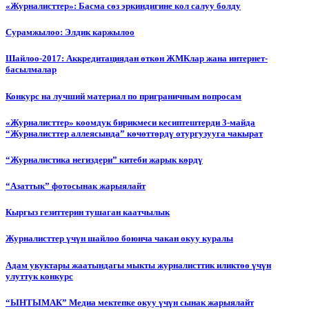
«Журналисттер»: Басма сөз эркиндигине кол салуу болду
Сурамжылоо: Элдик каржылоо
Шайлоо-2017: Аккредитациядан өткөн ЖМКлар жана интернет-
басылмалар
Конкурс на лучший материал по приграничным вопросам
«Журналисттер» коомдук бирикмеси кесиптештерди 3-майда
“Журналисттер аллеясында” көчөттөрдү отургузууга чакырат
“Журналистика негиздери” китеби жарык көрдү
“Азаттык” фотосынак жарыялайт
Кыргыз гезиттерин тушаган каатчылык
Журналисттер үчүн шайлоо боюнча чакан окуу куралы
Адам укуктары жаатындагы мыкты журналисттик иликтөө үчүн
улуттук конкурс
“ЫНТЫМАК” Медиа мектепке окуу үчүн сынак жарыялайт