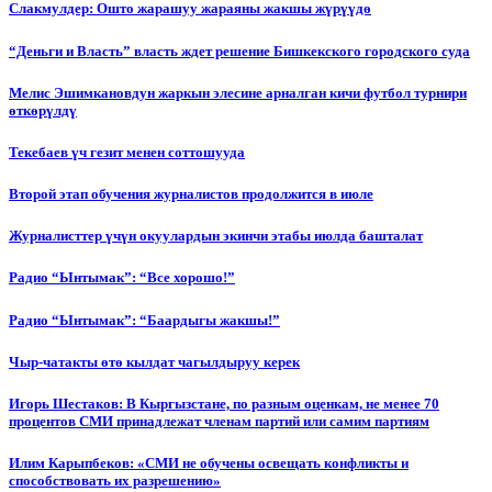
Слакмулдер: Ошто жарашуу жараяны жакшы жүрүүдө
“Деньги и Власть” власть ждет решение Бишкекского городского суда
Мелис Эшимкановдун жаркын элесине арналган кичи футбол турнири
өткөрүлдү
Текебаев үч гезит менен соттошууда
Второй этап обучения журналистов продолжится в июле
Журналисттер үчүн окуулардын экинчи этабы июлда башталат
Радио “Ынтымак”: “Все хорошо!”
Радио “Ынтымак”: “Баардыгы жакшы!”
Чыр-чатакты өтө кылдат чагылдыруу керек
Игорь Шестаков: В Кыргызстане, по разным оценкам, не менее 70
процентов СМИ принадлежат членам партий или самим партиям
Илим Карыпбеков: «СМИ не обучены освещать конфликты и
способствовать их разрешению»