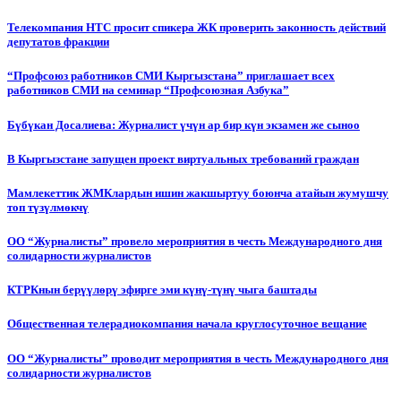
Телекомпания НТС просит спикера ЖК проверить законность действий
депутатов фракции
“Профсоюз работников СМИ Кыргызстана” приглашает всех
работников СМИ на семинар “Профсоюзная Азбука”
Бүбүкан Досалиева: Журналист үчүн ар бир күн экзамен же сыноо
В Кыргызстане запущен проект виртуальных требований граждан
Мамлекеттик ЖМКлардын ишин жакшыртуу боюнча атайын жумушчу
топ түзүлмөкчү
ОО “Журналисты” провело мероприятия в честь Международного дня
солидарности журналистов
КТРКнын берүүлөрү эфирге эми күнү-түнү чыга баштады
Общественная телерадиокомпания начала круглосуточное вещание
ОО “Журналисты” проводит мероприятия в честь Международного дня
солидарности журналистов