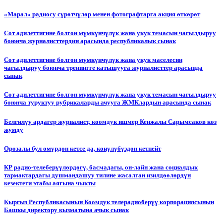
«Марал» радиосу сүрөтчүлөр менен фотографтарга акция өткөрөт
Сот адилеттигине болгон мүмкүнчүлүк жана укук темасын чагылдыруу
боюнча журналисттердин арасында республикалык сынак
Сот адилеттигине болгон мүмкүнчүлүк жана укук маселесин
чагылдыруу боюнча тренингге катышууга журналисттер арасында
сынак
Сот адилеттигине болгон мүмкүнчүлүк жана укук темасын чагылдыруу
боюнча туруктуу рубрикаларды ачууга ЖМКлардын арасында сынак
Белгилүү ардагер журналист, коомдук ишмер Кенжалы Сарымсаков көз
жумду
Орозалы бул өмүрдөн кетсе да, көңүлүбүздөн кетпейт
КР радио-телеберүүлөрдөгү, басмадагы, он-лайн жана социалдык
тармактардагы душмандашуу тилине жасалган изилдөөлөрдүн
кезектеги этабы аягына чыкты
Кыргыз Республикасынын Коомдук телерадиоберүү корпорациясынын
Башкы директору кызматына ачык сынак