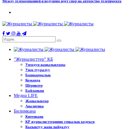
Между телекомпанией и ведущим идет спор на авторство телепроекта
”Журналисттер” КБ
Уюмдун жаңылыктары
Уюм тууралуу
Башкармалык
Команда
Шериктер
Байланыш
Медиа LIFE
Жанылыктар
Аналитика
Билимкана
Китепкана
КР журналисттеринин этикалык кодекси
Кызыктуу жана пайдалуу