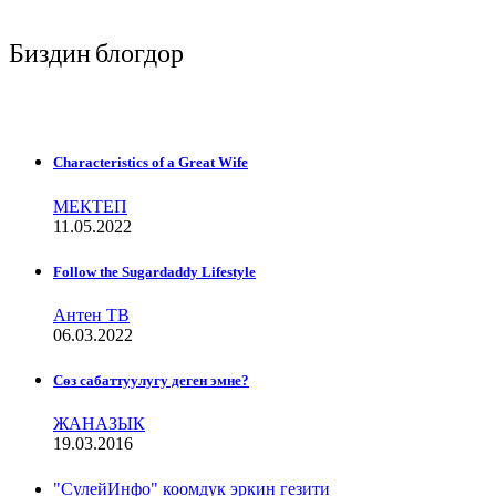
Биздин блогдор
Characteristics of a Great Wife
МЕКТЕП
11.05.2022
Follow the Sugardaddy Lifestyle
Антен ТВ
06.03.2022
Сѳз сабаттуулугу деген эмне?
ЖАНАЗЫК
19.03.2016
"СулейИнфо" коомдук эркин гезити