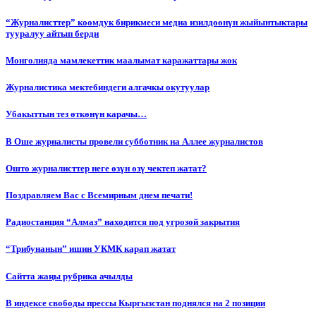
“Журналисттер” коомдук бирикмеси медиа изилдөөнүн жыйынтыктары
тууралуу айтып берди
Монголияда мамлекеттик маалымат каражаттары жок
Журналистика мектебиндеги алгачкы окутуулар
Убакыттын тез өткөнүн карачы…
В Оше журналисты провели субботник на Аллее журналистов
Ошто журналисттер неге өзүн өзү чектеп жатат?
Поздравляем Вас с Всемирным днем печати!
Радиостанция “Алмаз” находится под угрозой закрытия
“Трибунанын” ишин УКМК карап жатат
Сайтта жаңы рубрика ачылды
В индексе свободы прессы Кыргызстан поднялся на 2 позиции