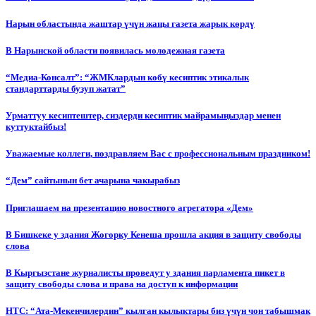
Нарын областында жаштар үчүн жаңы газета жарык көрдү
В Нарынской области появилась молодежная газета
“Медиа-Консалт”: “ЖМКлардын көбү кесиптик этикалык
стандарттарды бузуп жатат”
Урматтуу кесиптештер, сиздерди кесиптик майрамыңыздар менен
куттуктайбыз!
Уважаемые коллеги, поздравляем Вас с профессиональным праздником!
“Дем” сайтынын бет ачарына чакырабыз
Приглашаем на презентацию новостного агрегатора «Дем»
В Бишкеке у здания Жогорку Кенеша прошла акция в защиту свободы
слова
В Кыргызстане журналисты проведут у здания парламента пикет в
защиту свободы слова и права на доступ к информации
НТС: “Ата-Мекенчилердин” кылган кылыктары биз үчүн чон табышмак