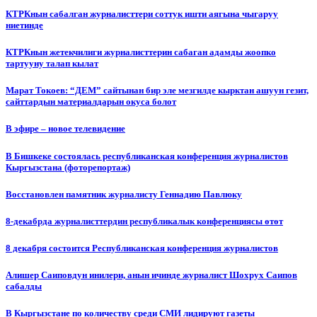
КТРКнын сабалган журналисттери соттук ишти аягына чыгаруу
ниетинде
КТРКнын жетекчилиги журналисттерин сабаган адамды жоопко
тартууну талап кылат
Марат Токоев: “ДЕМ” сайтынан бир эле мезгилде кырктан ашуун гезит,
сайттардын материалдарын окуса болот
В эфире – новое телевидение
В Бишкеке состоялась республиканская конференция журналистов
Кыргызстана (фоторепортаж)
Восстановлен памятник журналисту Геннадию Павлюку
8-декабрда журналисттердин республикалык конференциясы өтөт
8 декабря состоится Республиканская конференция журналистов
Алишер Саиповдун инилери, анын ичинде журналист Шохрух Саипов
сабалды
В Кыргызстане по количеству среди СМИ лидируют газеты