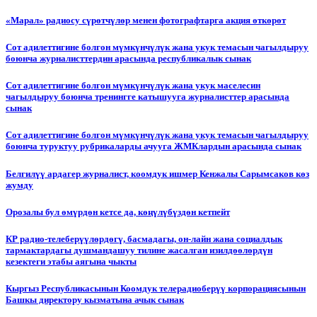
«Марал» радиосу сүрөтчүлөр менен фотографтарга акция өткөрөт
Сот адилеттигине болгон мүмкүнчүлүк жана укук темасын чагылдыруу
боюнча журналисттердин арасында республикалык сынак
Сот адилеттигине болгон мүмкүнчүлүк жана укук маселесин
чагылдыруу боюнча тренингге катышууга журналисттер арасында
сынак
Сот адилеттигине болгон мүмкүнчүлүк жана укук темасын чагылдыруу
боюнча туруктуу рубрикаларды ачууга ЖМКлардын арасында сынак
Белгилүү ардагер журналист, коомдук ишмер Кенжалы Сарымсаков көз
жумду
Орозалы бул өмүрдөн кетсе да, көңүлүбүздөн кетпейт
КР радио-телеберүүлөрдөгү, басмадагы, он-лайн жана социалдык
тармактардагы душмандашуу тилине жасалган изилдөөлөрдүн
кезектеги этабы аягына чыкты
Кыргыз Республикасынын Коомдук телерадиоберүү корпорациясынын
Башкы директору кызматына ачык сынак