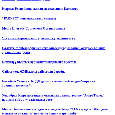
Кыргыз Республикасынын медиасынын Каталогу
“РАКУРС” киномакалалар сынагы
Media Literacy Сourse эми Ош шаарында
“Туулган жерим асыл турагым” сүрөт конкурсу
Салттуу ЖМКлар үчүн сайтка киргендердин санын өстүрүү боюнча
тренинг өткөрүлөт
Белгилүү кыргыз журналисти жардамга муктаж
Сайты жок ЖМКларга сайт ачып беребиз
Бегайым Усенова: КСДП демилгелеген мыйзам долбоору сөз
эркиндигин чектейт
5-ноябрда Кыргызстандын мыкты журналисттерине “Акыл Тирек”
наамын ыйгаруу салтанаты өтөт
Мелис Эшимканов атындагы коомдук фонд 2013-жылдын “Жылдын
мыкты журналисти” наамына сынак жарыялайт