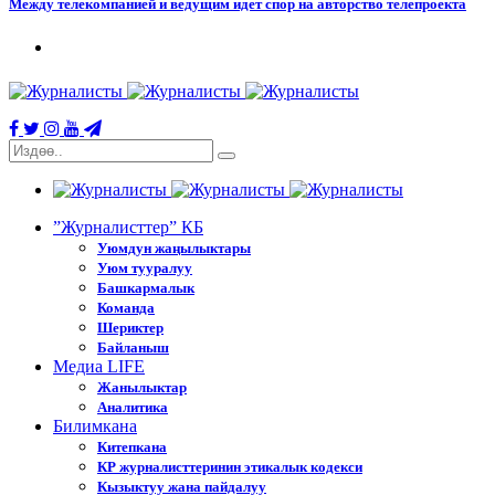
Между телекомпанией и ведущим идет спор на авторство телепроекта
”Журналисттер” КБ
Уюмдун жаңылыктары
Уюм тууралуу
Башкармалык
Команда
Шериктер
Байланыш
Медиа LIFE
Жанылыктар
Аналитика
Билимкана
Китепкана
КР журналисттеринин этикалык кодекси
Кызыктуу жана пайдалуу