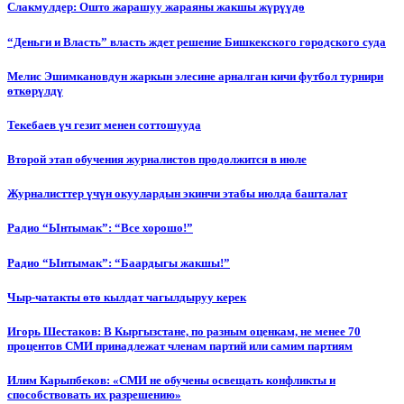
Слакмулдер: Ошто жарашуу жараяны жакшы жүрүүдө
“Деньги и Власть” власть ждет решение Бишкекского городского суда
Мелис Эшимкановдун жаркын элесине арналган кичи футбол турнири
өткөрүлдү
Текебаев үч гезит менен соттошууда
Второй этап обучения журналистов продолжится в июле
Журналисттер үчүн окуулардын экинчи этабы июлда башталат
Радио “Ынтымак”: “Все хорошо!”
Радио “Ынтымак”: “Баардыгы жакшы!”
Чыр-чатакты өтө кылдат чагылдыруу керек
Игорь Шестаков: В Кыргызстане, по разным оценкам, не менее 70
процентов СМИ принадлежат членам партий или самим партиям
Илим Карыпбеков: «СМИ не обучены освещать конфликты и
способствовать их разрешению»