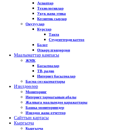
Аспаптар
Технологиялар
Укук жана этика
Кесиптик сырлар
Окутуулар
Курстар
Такта
Студенттерди каттоо
Болот
Өткөрүлгөндөрдөн
Маалыматтар кампасы
ЖМК
Басылмалар
ТВ, радио
Интернет басылмалар
Басма сөз кызматтары
Изилдөөлөр
Мониторинг
Интернет тармагынын абалы
Жалпыга маалымдоо каражаттары
Башка мониторингдер
Изилдөө жана отчеттор
Cайттын картасы
Кыргызча
Кыргызча