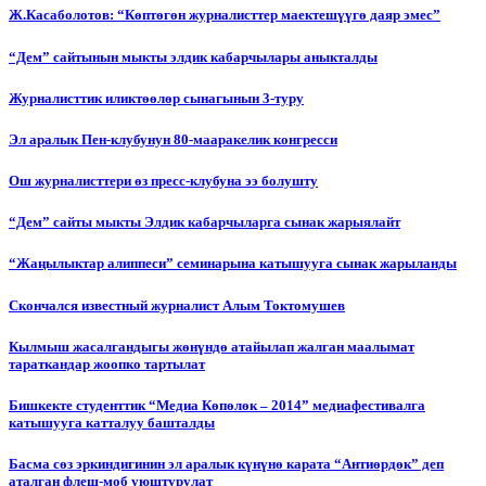
Ж.Касаболотов: “Көптөгөн журналисттер маектешүүгө даяр эмес”
“Дем” сайтынын мыкты элдик кабарчылары аныкталды
Журналисттик иликтөөлөр сынагынын 3-туру
Эл аралык Пен-клубунун 80-мааракелик конгресси
Ош журналисттери өз пресс-клубуна ээ болушту
“Дем” сайты мыкты Элдик кабарчыларга сынак жарыялайт
“Жаңылыктар алиппеси” семинарына катышууга сынак жарыланды
Cкончался известный журналист Алым Токтомушев
Кылмыш жасалгандыгы жөнүндө атайылап жалган маалымат
тараткандар жоопко тартылат
Бишкекте студенттик “Медиа Көпөлөк – 2014” медиафестивалга
катышууга катталуу башталды
Басма сөз эркиндигинин эл аралык күнүнө карата “Антиөрдөк” деп
аталган флеш-моб уюштурулат