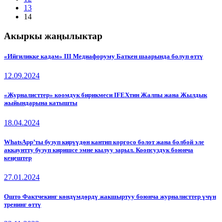
13
14
Акыркы жаңылыктар
«Ийгиликке кадам» III Медиафоруму Баткен шаарында болуп өттү
12.09.2024
«Журналисттер» коомдук бирикмеси IFEXтин Жалпы жана Жылдык
жыйындарына катышты
18.04.2024
WhatsApp’ты бузуп кирүүдөн кантип коргосо болот жана болбой эле
аккаунтту бузуп киришсе эмне кылуу зарыл. Коопсуздук боюнча
кеңештер
27.01.2024
Ошто Фактчекинг көндүмдөрдү жакшыртуу боюнча журналисттер үчүн
тренинг өттү