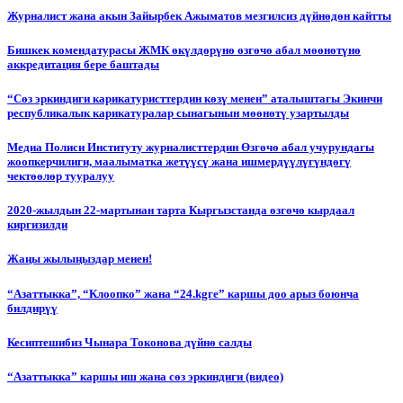
Журналист жана акын Зайырбек Ажыматов мезгилсиз дүйнөдөн кайтты
Бишкек комендатурасы ЖМК өкүлдөрүнө өзгөчө абал мөөнөтүнө
аккредитация бере баштады
“Сөз эркиндиги карикатуристтердин көзү менен” аталыштагы Экинчи
республикалык карикатуралар сынагынын мөөнөтү узартылды
Медиа Полиси Институту журналисттердин Өзгөчө абал учурундагы
жоопкерчилиги, маалыматка жетүүсү жана ишмердүүлүгүндөгү
чектөөлөр тууралуу
2020-жылдын 22-мартынан тарта Кыргызстанда өзгөчө кырдаал
киргизилди
Жаңы жылыңыздар менен!
“Азаттыкка”, “Клоопко” жана “24.kgге” каршы доо арыз боюнча
билдирүү
Кесиптешибиз Чынара Токонова дүйнө салды
“Азаттыкка” каршы иш жана сөз эркиндиги (видео)