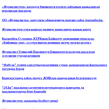
«Журналисттер» коомдук бирикмеси өзүнүн сайтынын жаңыланган
версиясын чыгарды
ОО «Журналисты» запустило обновленную версию сайта journalist.kg.
Журналисттер үчүн кыргыз тилинде жаңы китеп жарык көрдү
Кылычбек Султанов, КТРКнын Байкоочу кеңешинин төрагасы:
«Бийликке эмес, эл үчүн иштеп жеңишке жетчү мезгил келди »
Журналист Геннадий Павлюктун Бишкектеги колодон жасалган
эстелигин уурдап кетишти
“Фабула” гезити саясатчыдан кечирим сурап, жарыяланган фактыларга
төгүндөө берди
Кыргызстанда өзбек тилдүү ЖМКлар жандаганын белгилешүүдө
“24.kg” маалымат агенттиги окурмандарга кыргызча да
маалыматтарды бере баштайт
Журналисттер, жамаачы болбогулачы!