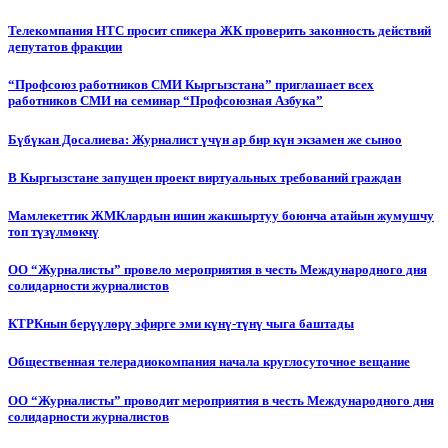
Телекомпания НТС просит спикера ЖК проверить законность действий
депутатов фракции
“Профсоюз работников СМИ Кыргызстана” приглашает всех
работников СМИ на семинар “Профсоюзная Азбука”
Бүбүкан Досалиева: Журналист үчүн ар бир күн экзамен же сыноо
В Кыргызстане запущен проект виртуальных требований граждан
Мамлекеттик ЖМКлардын ишин жакшыртуу боюнча атайын жумушчу
топ түзүлмөкчү
ОО “Журналисты” провело мероприятия в честь Международного дня
солидарности журналистов
КТРКнын берүүлөрү эфирге эми күнү-түнү чыга баштады
Общественная телерадиокомпания начала круглосуточное вещание
ОО “Журналисты” проводит мероприятия в честь Международного дня
солидарности журналистов