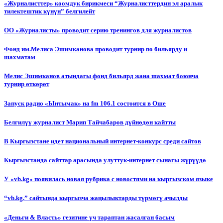
«Журналисттер» коомдук бирикмеси “Журналисттердин эл аралык
тилектештик күнүн” белгилейт
ОО «Журналисты» проводит серию тренингов для журналистов
Фонд им.Мелиса Эшимканова проводит турнир по бильярду и
шахматам
Мелис Эшимканов атындагы фонд бильярд жана шахмат боюнча
турнир өткөрөт
Запуск радио «Ынтымак» на fm 106.1 состоится в Оше
Белгилүү журналист Марип Тайчабаров дүйнөдөн кайтты
В Кыргызстане идет национальный интернет-конкурс среди сайтов
Кыргызстанда сайттар арасында улуттук-интернет сынагы жүрүүдө
У «vb.kg» появилась новая рубрика с новостями на кыргызском языке
“vb.kg.” сайтында кыргызча жаңылыктарды түрмөгү ачылды
«Деньги & Власть» гезитине үч тараптан жасалган басым