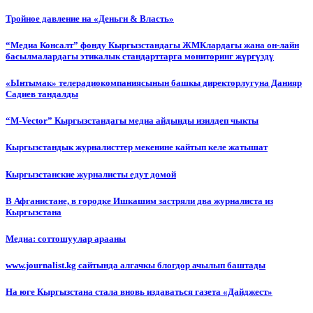
Тройное давление на «Деньги & Власть»
“Медиа Консалт” фонду Кыргызстандагы ЖМКлардагы жана он-лайн
басылмалардагы этикалык стандарттарга мониторинг жүргүздү
«Ынтымак» телерадиокомпаниясынын башкы директорлугуна Данияр
Садиев тандалды
“М-Vector” Кыргызстандагы медиа айдыңды изилдеп чыкты
Кыргызстандык журналисттер мекенине кайтып келе жатышат
Кыргызстанские журналисты едут домой
В Афганистане, в городке Ишкашим застряли два журналиста из
Кыргызстана
Медиа: соттошуулар арааны
www.journalist.kg сайтында алгачкы блогдор ачылып баштады
На юге Кыргызстана стала вновь издаваться газета «Дайджест»