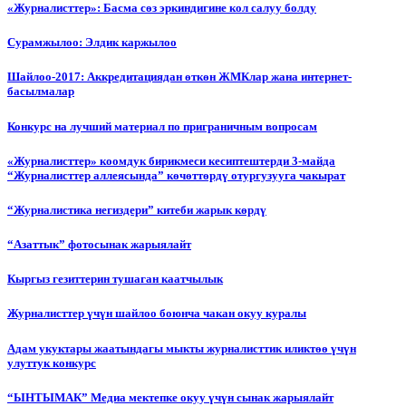
«Журналисттер»: Басма сөз эркиндигине кол салуу болду
Сурамжылоо: Элдик каржылоо
Шайлоо-2017: Аккредитациядан өткөн ЖМКлар жана интернет-
басылмалар
Конкурс на лучший материал по приграничным вопросам
«Журналисттер» коомдук бирикмеси кесиптештерди 3-майда
“Журналисттер аллеясында” көчөттөрдү отургузууга чакырат
“Журналистика негиздери” китеби жарык көрдү
“Азаттык” фотосынак жарыялайт
Кыргыз гезиттерин тушаган каатчылык
Журналисттер үчүн шайлоо боюнча чакан окуу куралы
Адам укуктары жаатындагы мыкты журналисттик иликтөө үчүн
улуттук конкурс
“ЫНТЫМАК” Медиа мектепке окуу үчүн сынак жарыялайт