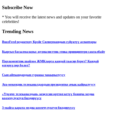
Subscribe Now
* You will receive the latest news and updates on your favorite
celebrities!
Trending News
BuzzFeed редактору Крэйг Силвермандын сүйүктүү аспаптары
Кыргыз басылмалары: журналисттик этика принциптери сакталбайт
Парламенттик шайлоо ЖМКларга кандай таасир берет? Кандай
өзгөрүүлөр болот?
Сын айткандардын суракка чакырылуусу
Ата-мекендик телеканалдардын президентке ачык кайрылуусу
«Үчүнчү телеканалдын» кеңсесин өрттөп кетүү боюнча медиа
коомчулуктун билдирүүсү
3-майга карата медиа коомчулуктун билдирүүсү