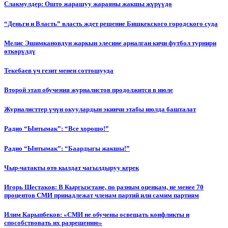
Слакмулдер: Ошто жарашуу жараяны жакшы жүрүүдө
“Деньги и Власть” власть ждет решение Бишкекского городского суда
Мелис Эшимкановдун жаркын элесине арналган кичи футбол турнири
өткөрүлдү
Текебаев үч гезит менен соттошууда
Второй этап обучения журналистов продолжится в июле
Журналисттер үчүн окуулардын экинчи этабы июлда башталат
Радио “Ынтымак”: “Все хорошо!”
Радио “Ынтымак”: “Баардыгы жакшы!”
Чыр-чатакты өтө кылдат чагылдыруу керек
Игорь Шестаков: В Кыргызстане, по разным оценкам, не менее 70
процентов СМИ принадлежат членам партий или самим партиям
Илим Карыпбеков: «СМИ не обучены освещать конфликты и
способствовать их разрешению»