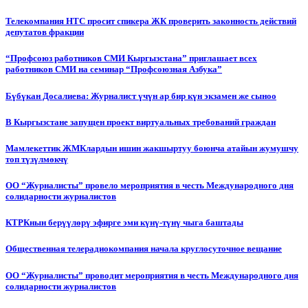
Телекомпания НТС просит спикера ЖК проверить законность действий
депутатов фракции
“Профсоюз работников СМИ Кыргызстана” приглашает всех
работников СМИ на семинар “Профсоюзная Азбука”
Бүбүкан Досалиева: Журналист үчүн ар бир күн экзамен же сыноо
В Кыргызстане запущен проект виртуальных требований граждан
Мамлекеттик ЖМКлардын ишин жакшыртуу боюнча атайын жумушчу
топ түзүлмөкчү
ОО “Журналисты” провело мероприятия в честь Международного дня
солидарности журналистов
КТРКнын берүүлөрү эфирге эми күнү-түнү чыга баштады
Общественная телерадиокомпания начала круглосуточное вещание
ОО “Журналисты” проводит мероприятия в честь Международного дня
солидарности журналистов