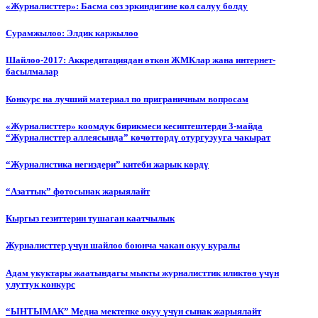
«Журналисттер»: Басма сөз эркиндигине кол салуу болду
Сурамжылоо: Элдик каржылоо
Шайлоо-2017: Аккредитациядан өткөн ЖМКлар жана интернет-
басылмалар
Конкурс на лучший материал по приграничным вопросам
«Журналисттер» коомдук бирикмеси кесиптештерди 3-майда
“Журналисттер аллеясында” көчөттөрдү отургузууга чакырат
“Журналистика негиздери” китеби жарык көрдү
“Азаттык” фотосынак жарыялайт
Кыргыз гезиттерин тушаган каатчылык
Журналисттер үчүн шайлоо боюнча чакан окуу куралы
Адам укуктары жаатындагы мыкты журналисттик иликтөө үчүн
улуттук конкурс
“ЫНТЫМАК” Медиа мектепке окуу үчүн сынак жарыялайт