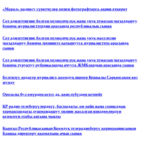
«Марал» радиосу сүрөтчүлөр менен фотографтарга акция өткөрөт
Сот адилеттигине болгон мүмкүнчүлүк жана укук темасын чагылдыруу
боюнча журналисттердин арасында республикалык сынак
Сот адилеттигине болгон мүмкүнчүлүк жана укук маселесин
чагылдыруу боюнча тренингге катышууга журналисттер арасында
сынак
Сот адилеттигине болгон мүмкүнчүлүк жана укук темасын чагылдыруу
боюнча туруктуу рубрикаларды ачууга ЖМКлардын арасында сынак
Белгилүү ардагер журналист, коомдук ишмер Кенжалы Сарымсаков көз
жумду
Орозалы бул өмүрдөн кетсе да, көңүлүбүздөн кетпейт
КР радио-телеберүүлөрдөгү, басмадагы, он-лайн жана социалдык
тармактардагы душмандашуу тилине жасалган изилдөөлөрдүн
кезектеги этабы аягына чыкты
Кыргыз Республикасынын Коомдук телерадиоберүү корпорациясынын
Башкы директору кызматына ачык сынак