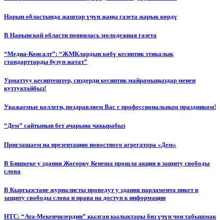
Нарын областында жаштар үчүн жаңы газета жарык көрдү
В Нарынской области появилась молодежная газета
“Медиа-Консалт”: “ЖМКлардын көбү кесиптик этикалык
стандарттарды бузуп жатат”
Урматтуу кесиптештер, сиздерди кесиптик майрамыңыздар менен
куттуктайбыз!
Уважаемые коллеги, поздравляем Вас с профессиональным праздником!
“Дем” сайтынын бет ачарына чакырабыз
Приглашаем на презентацию новостного агрегатора «Дем»
В Бишкеке у здания Жогорку Кенеша прошла акция в защиту свободы
слова
В Кыргызстане журналисты проведут у здания парламента пикет в
защиту свободы слова и права на доступ к информации
НТС: “Ата-Мекенчилердин” кылган кылыктары биз үчүн чон табышмак