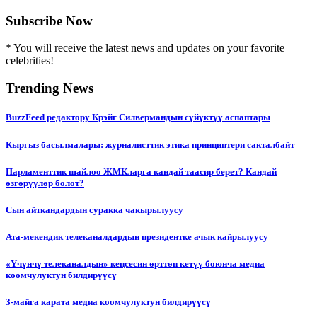
Subscribe Now
* You will receive the latest news and updates on your favorite
celebrities!
Trending News
BuzzFeed редактору Крэйг Силвермандын сүйүктүү аспаптары
Кыргыз басылмалары: журналисттик этика принциптери сакталбайт
Парламенттик шайлоо ЖМКларга кандай таасир берет? Кандай
өзгөрүүлөр болот?
Сын айткандардын суракка чакырылуусу
Ата-мекендик телеканалдардын президентке ачык кайрылуусу
«Үчүнчү телеканалдын» кеңсесин өрттөп кетүү боюнча медиа
коомчулуктун билдирүүсү
3-майга карата медиа коомчулуктун билдирүүсү