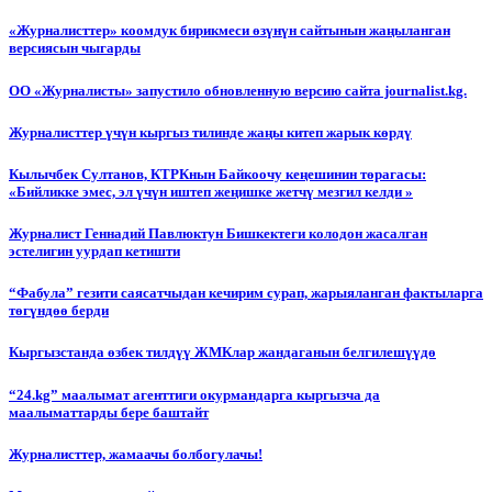
«Журналисттер» коомдук бирикмеси өзүнүн сайтынын жаңыланган
версиясын чыгарды
ОО «Журналисты» запустило обновленную версию сайта journalist.kg.
Журналисттер үчүн кыргыз тилинде жаңы китеп жарык көрдү
Кылычбек Султанов, КТРКнын Байкоочу кеңешинин төрагасы:
«Бийликке эмес, эл үчүн иштеп жеңишке жетчү мезгил келди »
Журналист Геннадий Павлюктун Бишкектеги колодон жасалган
эстелигин уурдап кетишти
“Фабула” гезити саясатчыдан кечирим сурап, жарыяланган фактыларга
төгүндөө берди
Кыргызстанда өзбек тилдүү ЖМКлар жандаганын белгилешүүдө
“24.kg” маалымат агенттиги окурмандарга кыргызча да
маалыматтарды бере баштайт
Журналисттер, жамаачы болбогулачы!