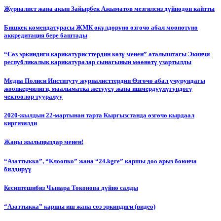
Журналист жана акын Зайырбек Ажыматов мезгилсиз дүйнөдөн кайтты
Бишкек комендатурасы ЖМК өкүлдөрүнө өзгөчө абал мөөнөтүнө
аккредитация бере баштады
“Сөз эркиндиги карикатуристтердин көзү менен” аталыштагы Экинчи
республикалык карикатуралар сынагынын мөөнөтү узартылды
Медиа Полиси Институту журналисттердин Өзгөчө абал учурундагы
жоопкерчилиги, маалыматка жетүүсү жана ишмердүүлүгүндөгү
чектөөлөр тууралуу
2020-жылдын 22-мартынан тарта Кыргызстанда өзгөчө кырдаал
киргизилди
Жаңы жылыңыздар менен!
“Азаттыкка”, “Клоопко” жана “24.kgге” каршы доо арыз боюнча
билдирүү
Кесиптешибиз Чынара Токонова дүйнө салды
“Азаттыкка” каршы иш жана сөз эркиндиги (видео)