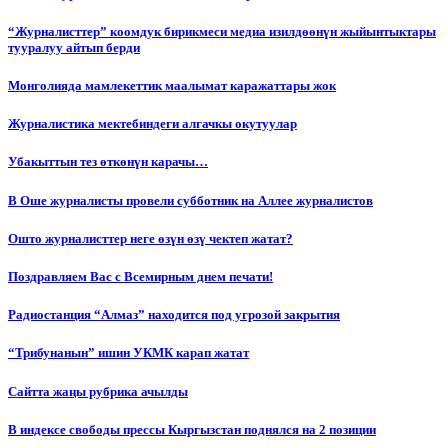
“Журналисттер” коомдук бирикмеси медиа изилдөөнүн жыйынтыктары
тууралуу айтып берди
Монголияда мамлекеттик маалымат каражаттары жок
Журналистика мектебиндеги алгачкы окутуулар
Убакыттын тез өткөнүн карачы…
В Оше журналисты провели субботник на Аллее журналистов
Ошто журналисттер неге өзүн өзү чектеп жатат?
Поздравляем Вас с Всемирным днем печати!
Радиостанция “Алмаз” находится под угрозой закрытия
“Трибунанын” ишин УКМК карап жатат
Сайтта жаңы рубрика ачылды
В индексе свободы прессы Кыргызстан поднялся на 2 позиции