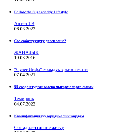
Follow the Sugardaddy Lifestyle
Антен ТВ
06.03.2022
Сѳз сабаттуулугу деген эмне?
ЖАНАЗЫК
19.03.2016
"СулейИнфо" коомдук эркин гезити
07.04.2021
55 сөздөн турган кыска чыгармаларга сынак
Темирлик
04.07.2022
Квалификациялуу юридикалык жардам
Сот адилеттигине жетүү