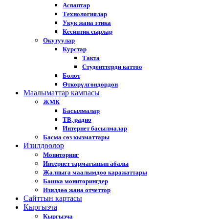
Аспаптар
Технологиялар
Укук жана этика
Кесиптик сырлар
Окутуулар
Курстар
Такта
Студенттерди каттоо
Болот
Өткөрүлгөндөрдөн
Маалыматтар кампасы
ЖМК
Басылмалар
ТВ, радио
Интернет басылмалар
Басма сөз кызматтары
Изилдөөлөр
Мониторинг
Интернет тармагынын абалы
Жалпыга маалымдоо каражаттары
Башка мониторингдер
Изилдөө жана отчеттор
Cайттын картасы
Кыргызча
Кыргызча