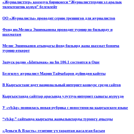
«Журналисттер» коомдук бирикмеси “Журналисттердин эл аралык
тилектештик күнүн” белгилейт
ОО «Журналисты» проводит серию тренингов для журналистов
Фонд им.Мелиса Эшимканова проводит турнир по бильярду и
шахматам
Мелис Эшимканов атындагы фонд бильярд жана шахмат боюнча
турнир өткөрөт
Запуск радио «Ынтымак» на fm 106.1 состоится в Оше
Белгилүү журналист Марип Тайчабаров дүйнөдөн кайтты
В Кыргызстане идет национальный интернет-конкурс среди сайтов
Кыргызстанда сайттар арасында улуттук-интернет сынагы жүрүүдө
У «vb.kg» появилась новая рубрика с новостями на кыргызском языке
“vb.kg.” сайтында кыргызча жаңылыктарды түрмөгү ачылды
«Деньги & Власть» гезитине үч тараптан жасалган басым