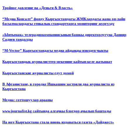
Тройное давление на «Деньги & Власть»
“Медиа Консалт” фонду Кыргызстандагы ЖМКлардагы жана он-лайн
басылмалардагы этикалык стандарттарга мониторинг жүргүздү
«Ынтымак» телерадиокомпаниясынын башкы директорлугуна Данияр
Садиев тандалды
“М-Vector” Кыргызстандагы медиа айдыңды изилдеп чыкты
Кыргызстандык журналисттер мекенине кайтып келе жатышат
Кыргызстанские журналисты едут домой
В Афганистане, в городке Ишкашим застряли два журналиста из
Кыргызстана
Медиа: соттошуулар арааны
www.journalist.kg сайтында алгачкы блогдор ачылып баштады
На юге Кыргызстана стала вновь издаваться газета «Дайджест»