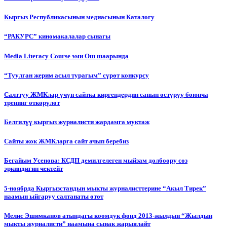
Кыргыз Республикасынын медиасынын Каталогу
“РАКУРС” киномакалалар сынагы
Media Literacy Сourse эми Ош шаарында
“Туулган жерим асыл турагым” сүрөт конкурсу
Салттуу ЖМКлар үчүн сайтка киргендердин санын өстүрүү боюнча
тренинг өткөрүлөт
Белгилүү кыргыз журналисти жардамга муктаж
Сайты жок ЖМКларга сайт ачып беребиз
Бегайым Усенова: КСДП демилгелеген мыйзам долбоору сөз
эркиндигин чектейт
5-ноябрда Кыргызстандын мыкты журналисттерине “Акыл Тирек”
наамын ыйгаруу салтанаты өтөт
Мелис Эшимканов атындагы коомдук фонд 2013-жылдын “Жылдын
мыкты журналисти” наамына сынак жарыялайт