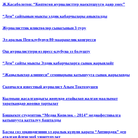
Ж.Касаболотов: “Көптөгөн журналисттер маектешүүгө даяр эмес”
“Дем” сайтынын мыкты элдик кабарчылары аныкталды
Журналисттик иликтөөлөр сынагынын 3-туру
Эл аралык Пен-клубунун 80-мааракелик конгресси
Ош журналисттери өз пресс-клубуна ээ болушту
“Дем” сайты мыкты Элдик кабарчыларга сынак жарыялайт
“Жаңылыктар алиппеси” семинарына катышууга сынак жарыланды
Cкончался известный журналист Алым Токтомушев
Кылмыш жасалгандыгы жөнүндө атайылап жалган маалымат
тараткандар жоопко тартылат
Бишкекте студенттик “Медиа Көпөлөк – 2014” медиафестивалга
катышууга катталуу башталды
Басма сөз эркиндигинин эл аралык күнүнө карата “Антиөрдөк” деп
аталган флеш-моб уюштурулат