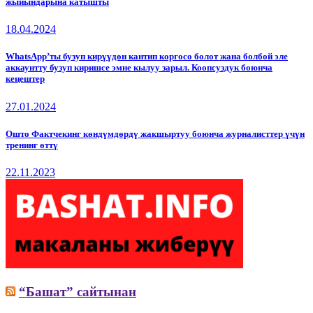
жыйындарына катышты
18.04.2024
WhatsApp’ты бузуп кирүүдөн кантип коргосо болот жана болбой эле
аккаунтту бузуп киришсе эмне кылуу зарыл. Коопсуздук боюнча
кеңештер
27.01.2024
Ошто Фактчекинг көндүмдөрдү жакшыртуу боюнча журналисттер үчүн
тренинг өттү
22.11.2023
“Башат” сайтынан