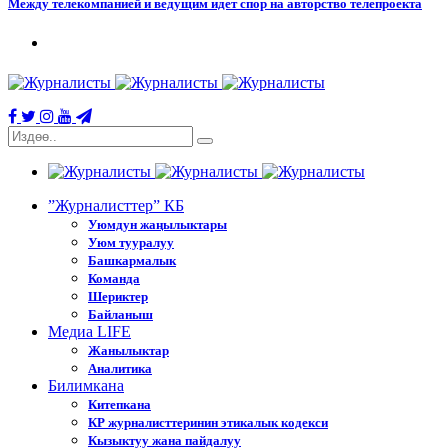
Между телекомпанией и ведущим идет спор на авторство телепроекта
”Журналисттер” КБ
Уюмдун жаңылыктары
Уюм тууралуу
Башкармалык
Команда
Шериктер
Байланыш
Медиа LIFE
Жанылыктар
Аналитика
Билимкана
Китепкана
КР журналисттеринин этикалык кодекси
Кызыктуу жана пайдалуу