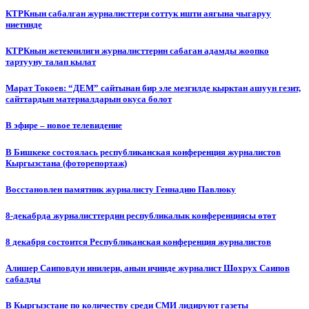
КТРКнын сабалган журналисттери соттук ишти аягына чыгаруу
ниетинде
КТРКнын жетекчилиги журналисттерин сабаган адамды жоопко
тартууну талап кылат
Марат Токоев: “ДЕМ” сайтынан бир эле мезгилде кырктан ашуун гезит,
сайттардын материалдарын окуса болот
В эфире – новое телевидение
В Бишкеке состоялась республиканская конференция журналистов
Кыргызстана (фоторепортаж)
Восстановлен памятник журналисту Геннадию Павлюку
8-декабрда журналисттердин республикалык конференциясы өтөт
8 декабря состоится Республиканская конференция журналистов
Алишер Саиповдун инилери, анын ичинде журналист Шохрух Саипов
сабалды
В Кыргызстане по количеству среди СМИ лидируют газеты