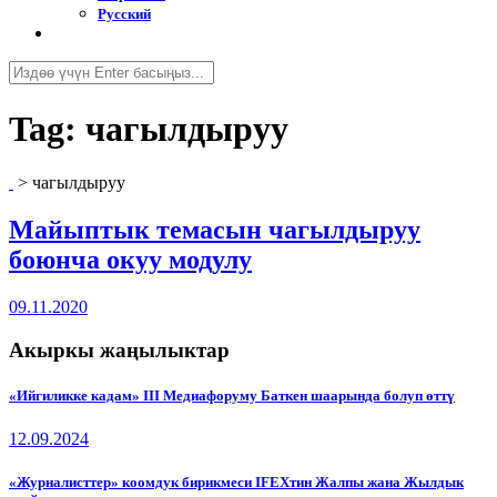
Русский
Tag:
чагылдыруу
>
чагылдыруу
Майыптык темасын чагылдыруу
боюнча окуу модулу
09.11.2020
Акыркы жаңылыктар
«Ийгиликке кадам» III Медиафоруму Баткен шаарында болуп өттү
12.09.2024
«Журналисттер» коомдук бирикмеси IFEXтин Жалпы жана Жылдык