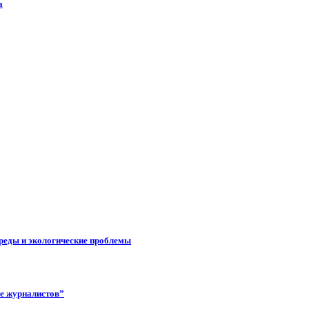
а
реды и экологические проблемы
ее журналистов”