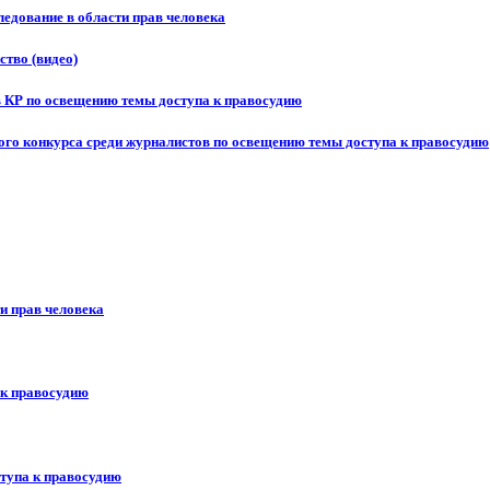
едование в области прав человека
ство (видео)
в КР по освещению темы доступа к правосудию
ого конкурса среди журналистов по освещению темы доступа к правосудию
и прав человека
 к правосудию
ступа к правосудию