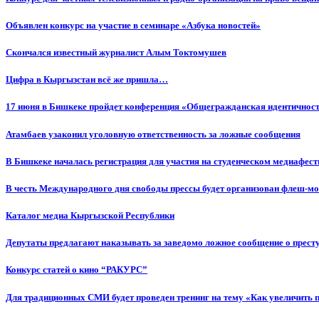
Объявлен конкурс на участие в семинаре «Азбука новостей»
Cкончался известный журналист Алым Токтомушев
Цифра в Кыргызстан всё же пришла…
17 июня в Бишкеке пройдет конференция «Общегражданская идентичность
Атамбаев узаконил уголовную ответственность за ложные сообщения
В Бишкеке началась регистрация для участия на студенческом медиафес
В честь Международного дня свободы прессы будет организован флеш-м
Каталог медиа Кыргызской Республики
Депутаты предлагают наказывать за заведомо ложное сообщение о прес
Конкурс статей о кино “РАКУРС”
Для традиционных СМИ будет проведен тренинг на тему «Как увеличить 