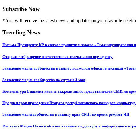
Subscribe Now
* You will receive the latest news and updates on your favorite celebri
Trending News
Письмо Президенту КР в связи с принятием закона «О манипулировании
Открытое обращение отечественных телеканалов президенту
Заявление медиа сообщества в связи с поджогом офиса телеканала «Трет
Заявление медиа сообщества по случаю 3 мая
Комендатура Бишкека начала аккредитацию представителей СМИ на вр
Продлен срок проведения Второго республиканского конкурса карикатур
Заявление медиасообщества в защиту прав СМИ во время режима ЧП
Институт Медиа Полиси об ответственности, доступу к информации и огр