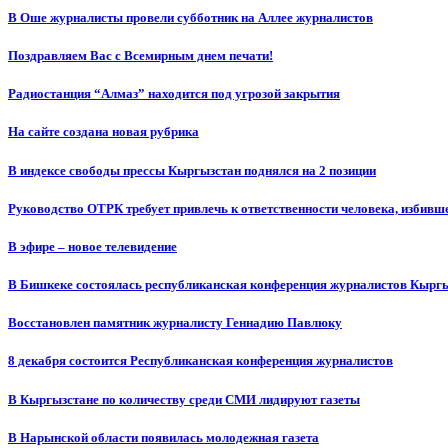
В Оше журналисты провели субботник на Аллее журналистов
Поздравляем Вас с Всемирным днем печати!
Радиостанция “Алмаз” находится под угрозой закрытия
На сайте создана новая рубрика
В индексе свободы прессы Кыргызстан поднялся на 2 позиции
Руководство ОТРК требует привлечь к ответственности человека, избивш
В эфире – новое телевидение
В Бишкеке состоялась республиканская конференция журналистов Кыргы
Восстановлен памятник журналисту Геннадию Павлюку
8 декабря состоится Республиканская конференция журналистов
В Кыргызстане по количеству среди СМИ лидируют газеты
В Нарынской области появилась молодежная газета