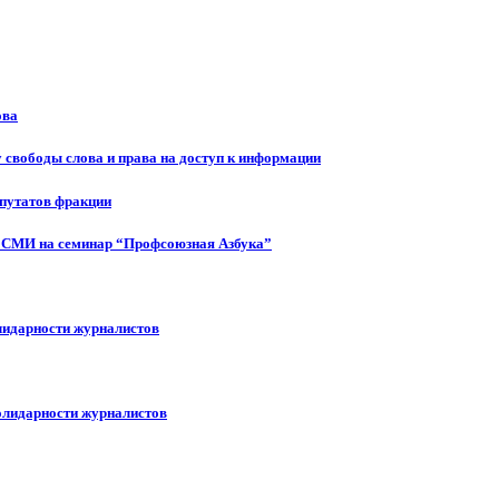
ова
 свободы слова и права на доступ к информации
епутатов фракции
 СМИ на семинар “Профсоюзная Азбука”
лидарности журналистов
олидарности журналистов