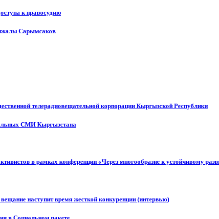
доступа к правосудию
енжалы Сарымсаков
щественной телерадиовещательной корпорации Кыргызской Республики
ональных СМИ Кыргызстана
активистов в рамках конференции «Через многообразие к устойчивому ра
 вещание наступит время жесткой конкуренции (интервью)
ния в Социальном пакете