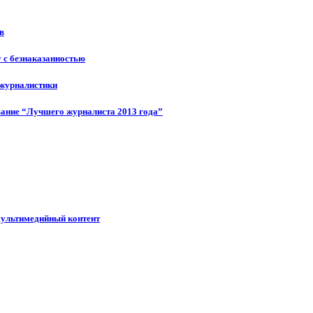
в
у с безнаказанностью
 журналистики
ание “Лучшего журналиста 2013 года”
мультимедийный контент