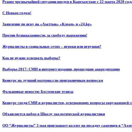
Режим чрезвычайной ситуации введен в Кыргызстане с 22 марта 2020 год
С Новым годом!
Заявление по иску на «Азаттык» «Клооп» и «24.kg»
Против безнаказанности, за свободу выражения!
Журналисты в социальных сетях – игроки или игрушки?
Как не нужно освещать выборы?
Выборы-2017: СМИ и интернет-издания, прошедшие аккредитацию
Конкурс на лучший материал по приграничным вопросам
Фальшивые новости: Бостонские тезисы
Конкурс среди СМИ и журналистов, освещающих вопросы окружающей с
Объявляется набор в Школу экологической журналистики
ОО “Журналисты” 3 мая приглашает коллег на посадку саженцев в “Алл