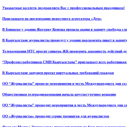
Уважаемые коллеги, поздравляем Вас с профессиональным праздником!
Приглашаем на презентацию новостного агрегатора «Дем»
В Бишкеке у здания Жогорку Кенеша прошла акция в защиту свободы сл
В Кыргызстане журналисты проведут у здания парламента пикет в защиту
Телекомпания НТС просит спикера ЖК проверить законность действий д
“Профсоюз работников СМИ Кыргызстана” приглашает всех работников
В Кыргызстане запущен проект виртуальных требований граждан
ОО “Журналисты” провело мероприятия в честь Международного дня со
Общественная телерадиокомпания начала круглосуточное вещание
ОО “Журналисты” проводит мероприятия в честь Международного дня с
ОО «Журналисты» проводит серию тренингов для журналистов
Фонд им.Мелиса Эшимканова проводит турнир по бильярду и шахматам