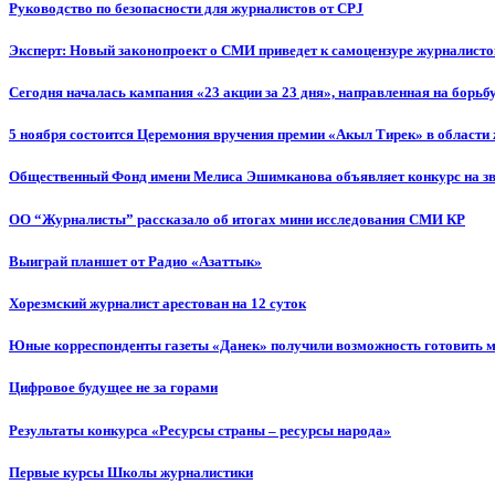
Руководство по безопасности для журналистов от CPJ
Эксперт: Новый законопроект о СМИ приведет к самоцензуре журналисто
Сегодня началась кампания «23 акции за 23 дня», направленная на борьб
5 ноября состоится Церемония вручения премии «Акыл Тирек» в области
Общественный Фонд имени Мелиса Эшимканова объявляет конкурс на зв
ОО “Журналисты” рассказало об итогах мини исследования СМИ КР
Выиграй планшет от Радио «Азаттык»
Хорезмский журналист арестован на 12 суток
Юные корреспонденты газеты «Данек» получили возможность готовить 
Цифровое будущее не за горами
Результаты конкурса «Ресурсы страны – ресурсы народа»
Первые курсы Школы журналистики