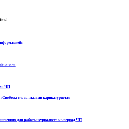
ties!
 информацией»
ий канал»
емя ЧП
 «Свобода слова глазами карикатуриста»
аничениях для работы журналистов в период ЧП