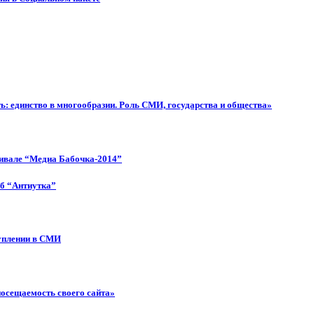
: единство в многообразии. Роль СМИ, государства и общества»
тивале “Медиа Бабочка-2014”
об “Антиутка”
туплении в СМИ
посещаемость своего сайта»