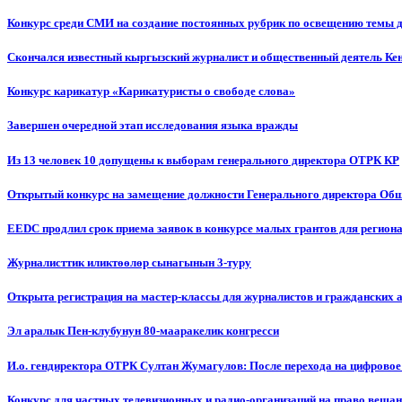
Конкурс среди СМИ на создание постоянных рубрик по освещению темы 
Скончался известный кыргызский журналист и общественный деятель К
Конкурс карикатур «Карикатуристы о свободе слова»
Завершен очередной этап исследования языка вражды
Из 13 человек 10 допущены к выборам генерального директора ОТРК КР
Открытый конкурс на замещение должности Генерального директора Об
EEDC продлил срок приема заявок в конкурсе малых грантов для реги
Журналисттик иликтөөлөр сынагынын 3-туру
Открыта регистрация на мастер-классы для журналистов и гражданских 
Эл аралык Пен-клубунун 80-мааракелик конгресси
И.о. гендиректора ОТРК Султан Жумагулов: После перехода на цифровое
Конкурс для частных телевизионных и радио-организаций на право веща