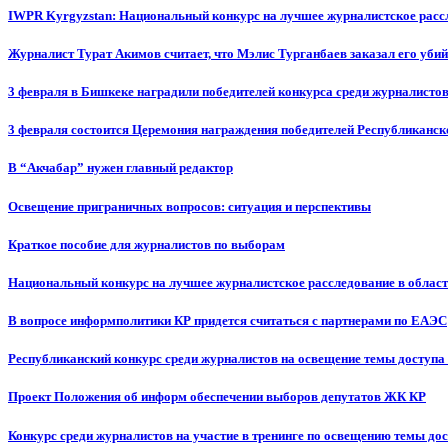
IWPR Kyrgyzstan: Национальный конкурс на лучшее журналистское рассл
Журналист Турат Акимов считает, что Мэлис Турганбаев заказал его убий
3 февраля в Бишкеке наградили победителей конкурса среди журналисто
3 февраля состоится Церемония награждения победителей Республиканск
В “Акчабар” нужен главный редактор
Освещение приграничных вопросов: ситуация и перспективы
Краткое пособие для журналистов по выборам
Национальный конкурс на лучшее журналистское расследование в област
В вопросе информполитики КР придется считаться с партнерами по ЕАЭС
Республиканский конкурс среди журналистов на освещение темы доступа
Проект Положения об информ обеспечении выборов депутатов ЖК КР
Конкурс среди журналистов на участие в тренинге по освещению темы до