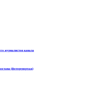
его журналистов канала
зстана (фоторепортаж)