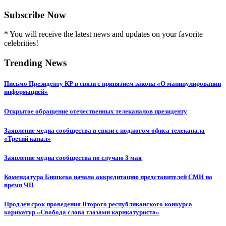
Subscribe Now
* You will receive the latest news and updates on your favorite
celebrities!
Trending News
Письмо Президенту КР в связи с принятием закона «О манипулировании
информацией»
Открытое обращение отечественных телеканалов президенту
Заявление медиа сообщества в связи с поджогом офиса телеканала
«Третий канал»
Заявление медиа сообщества по случаю 3 мая
Комендатура Бишкека начала аккредитацию представителей СМИ на
время ЧП
Продлен срок проведения Второго республиканского конкурса
карикатур «Свобода слова глазами карикатуриста»