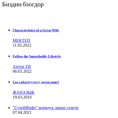
Биздин блогдор
Characteristics of a Great Wife
МЕКТЕП
11.05.2022
Follow the Sugardaddy Lifestyle
Антен ТВ
06.03.2022
Сѳз сабаттуулугу деген эмне?
ЖАНАЗЫК
19.03.2016
"СулейИнфо" коомдук эркин гезити
07.04.2021