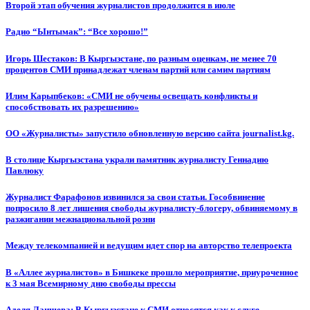
Второй этап обучения журналистов продолжится в июле
Радио “Ынтымак”: “Все хорошо!”
Игорь Шестаков: В Кыргызстане, по разным оценкам, не менее 70
процентов СМИ принадлежат членам партий или самим партиям
Илим Карыпбеков: «СМИ не обучены освещать конфликты и
способствовать их разрешению»
ОО «Журналисты» запустило обновленную версию сайта journalist.kg.
В столице Кыргызстана украли памятник журналисту Геннадию
Павлюку
Журналист Фарафонов извинился за свои статьи. Гособвинение
попросило 8 лет лишения свободы журналисту-блогеру, обвиняемому в
разжигании межнациональной розни
Между телекомпанией и ведущим идет спор на авторство телепроекта
В «Аллее журналистов» в Бишкеке прошло мероприятие, приуроченное
к 3 мая Всемирному дню свободы прессы
Аделя Лаишева: В Кыргызстане к СМИ относятся как к слуге