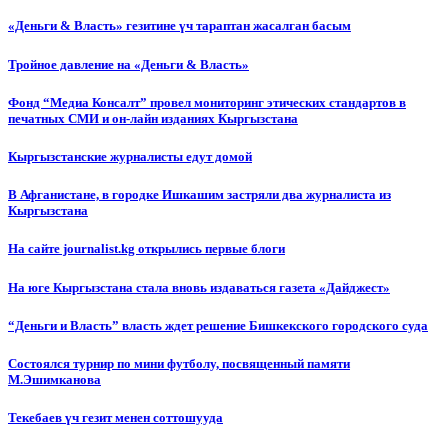
«Деньги & Власть» гезитине үч тараптан жасалган басым
Тройное давление на «Деньги & Власть»
Фонд “Медиа Консалт” провел мониторинг этических стандартов в
печатных СМИ и он-лайн изданиях Кыргызстана
Кыргызстанские журналисты едут домой
В Афганистане, в городке Ишкашим застряли два журналиста из
Кыргызстана
На сайте journalist.kg открылись первые блоги
На юге Кыргызстана стала вновь издаваться газета «Дайджест»
“Деньги и Власть” власть ждет решение Бишкекского городского суда
Состоялся турнир по мини футболу, посвященный памяти
М.Эшимканова
Текебаев үч гезит менен соттошууда