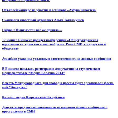
Объявлен конкурс на участие в семинаре «Азбука новостей»
Cкончался известный журналист Алым Токтомушев
Цифра в Кыргызстан всё же пришла…
17 июня в Бишкеке пройдет конференция «Общегражданская
идентичность: единство в многообразии. Роль СМИ, государства и
общества»
Атамбаев узаконил уголовную ответственность за ложные сообщения
В Бишкеке началась регистрация для участия на студенческом
медиафестивале “Медиа Бабочка-2014”
В честь Международного дня свободы прессы будет организован флеш-
моб “Антиутка”
Каталог медиа Кыргызской Республики
Депутаты предлагают наказывать за заведомо ложное сообщение о
преступлении в СМИ