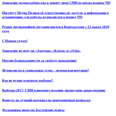
Заявление медиасообщества в защиту прав СМИ во время режима ЧП
Институт Медиа Полиси об ответственности, доступу к информации и
ограничениях для работы журналистов в период ЧП
Режим чрезвычайной ситуации введен в Кыргызстане с 22 марта 2020
года
С Новым годом!
Заявление по иску на «Азаттык» «Клооп» и «24.kg»
Против безнаказанности, за свободу выражения!
Журналисты в социальных сетях – игроки или игрушки?
Как не нужно освещать выборы?
Выборы-2017: СМИ и интернет-издания, прошедшие аккредитацию
Конкурс на лучший материал по приграничным вопросам
Фальшивые новости: Бостонские тезисы