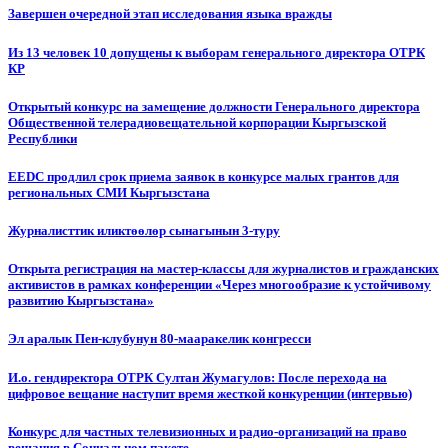
Завершен очередной этап исследования языка вражды
Из 13 человек 10 допущены к выборам генерального директора ОТРК
КР
Открытый конкурс на замещение должности Генерального директора
Общественной телерадиовещательной корпорации Кыргызской
Республики
EEDC продлил срок приема заявок в конкурсе малых грантов для
региональных СМИ Кыргызстана
Журналисттик иликтөөлөр сынагынын 3-туру
Открыта регистрация на мастер-классы для журналистов и гражданских
активистов в рамках конференции «Через многообразие к устойчивому
развитию Кыргызстана»
Эл аралык Пен-клубунун 80-мааракелик конгресси
И.о. гендиректора ОТРК Султан Жумагулов: После перехода на
цифровое вещание наступит время жесткой конкуренции (интервью)
Конкурс для частных телевизионных и радио-организаций на право
вещания в Социальном пакете