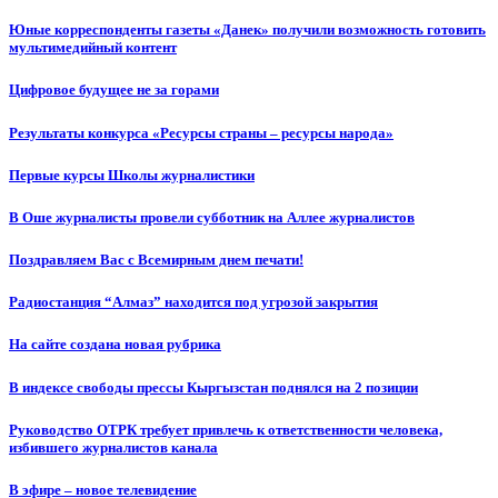
Юные корреспонденты газеты «Данек» получили возможность готовить
мультимедийный контент
Цифровое будущее не за горами
Результаты конкурса «Ресурсы страны – ресурсы народа»
Первые курсы Школы журналистики
В Оше журналисты провели субботник на Аллее журналистов
Поздравляем Вас с Всемирным днем печати!
Радиостанция “Алмаз” находится под угрозой закрытия
На сайте создана новая рубрика
В индексе свободы прессы Кыргызстан поднялся на 2 позиции
Руководство ОТРК требует привлечь к ответственности человека,
избившего журналистов канала
В эфире – новое телевидение