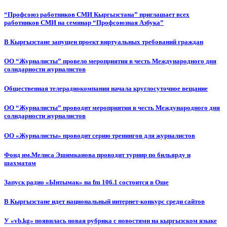
“Профсоюз работников СМИ Кыргызстана” приглашает всех
работников СМИ на семинар “Профсоюзная Азбука”
В Кыргызстане запущен проект виртуальных требований граждан
ОО “Журналисты” провело мероприятия в честь Международного дня
солидарности журналистов
Общественная телерадиокомпания начала круглосуточное вещание
ОО “Журналисты” проводит мероприятия в честь Международного дня
солидарности журналистов
ОО «Журналисты» проводит серию тренингов для журналистов
Фонд им.Мелиса Эшимканова проводит турнир по бильярду и
шахматам
Запуск радио «Ынтымак» на fm 106.1 состоится в Оше
В Кыргызстане идет национальный интернет-конкурс среди сайтов
У «vb.kg» появилась новая рубрика с новостями на кыргызском языке