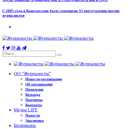
С 2005 года в Кыргызстане было совершено 53 преступления против
журналистов
ОО “Журналисты”
Новости организации
Об организации
Правление
Команда
Партнеры
Контакты
Медиа LIFE
Новости
Аналитика
Билимкана