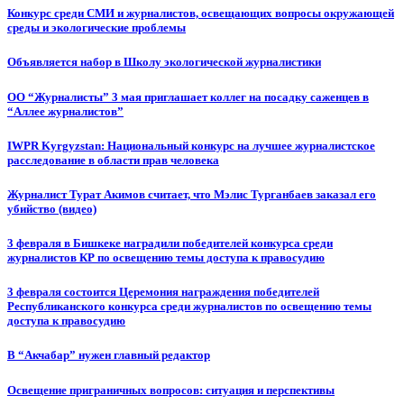
Конкурс среди СМИ и журналистов, освещающих вопросы окружающей
среды и экологические проблемы
Объявляется набор в Школу экологической журналистики
ОО “Журналисты” 3 мая приглашает коллег на посадку саженцев в
“Аллее журналистов”
IWPR Kyrgyzstan: Национальный конкурс на лучшее журналистское
расследование в области прав человека
Журналист Турат Акимов считает, что Мэлис Турганбаев заказал его
убийство (видео)
3 февраля в Бишкеке наградили победителей конкурса среди
журналистов КР по освещению темы доступа к правосудию
3 февраля состоится Церемония награждения победителей
Республиканского конкурса среди журналистов по освещению темы
доступа к правосудию
В “Акчабар” нужен главный редактор
Освещение приграничных вопросов: ситуация и перспективы