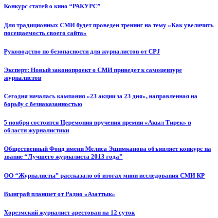
Конкурс статей о кино “РАКУРС”
Для традиционных СМИ будет проведен тренинг на тему «Как увеличить
посещаемость своего сайта»
Руководство по безопасности для журналистов от CPJ
Эксперт: Новый законопроект о СМИ приведет к самоцензуре
журналистов
Сегодня началась кампания «23 акции за 23 дня», направленная на
борьбу с безнаказанностью
5 ноября состоится Церемония вручения премии «Акыл Тирек» в
области журналистики
Общественный Фонд имени Мелиса Эшимканова объявляет конкурс на
звание “Лучшего журналиста 2013 года”
ОО “Журналисты” рассказало об итогах мини исследования СМИ КР
Выиграй планшет от Радио «Азаттык»
Хорезмский журналист арестован на 12 суток