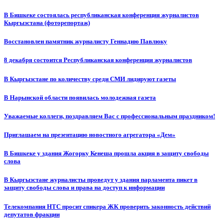
В Бишкеке состоялась республиканская конференция журналистов
Кыргызстана (фоторепортаж)
Восстановлен памятник журналисту Геннадию Павлюку
8 декабря состоится Республиканская конференция журналистов
В Кыргызстане по количеству среди СМИ лидируют газеты
В Нарынской области появилась молодежная газета
Уважаемые коллеги, поздравляем Вас с профессиональным праздником!
Приглашаем на презентацию новостного агрегатора «Дем»
В Бишкеке у здания Жогорку Кенеша прошла акция в защиту свободы
слова
В Кыргызстане журналисты проведут у здания парламента пикет в
защиту свободы слова и права на доступ к информации
Телекомпания НТС просит спикера ЖК проверить законность действий
депутатов фракции