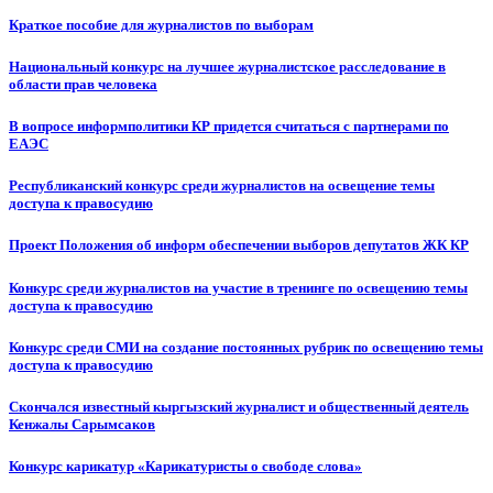
Краткое пособие для журналистов по выборам
Национальный конкурс на лучшее журналистское расследование в
области прав человека
В вопросе информполитики КР придется считаться с партнерами по
ЕАЭС
Республиканский конкурс среди журналистов на освещение темы
доступа к правосудию
Проект Положения об информ обеспечении выборов депутатов ЖК КР
Конкурс среди журналистов на участие в тренинге по освещению темы
доступа к правосудию
Конкурс среди СМИ на создание постоянных рубрик по освещению темы
доступа к правосудию
Скончался известный кыргызский журналист и общественный деятель
Кенжалы Сарымсаков
Конкурс карикатур «Карикатуристы о свободе слова»