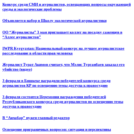
Конкурс среди СМИ и журналистов, освещающих вопросы окружающей
среды и экологические проблемы
Объявляется набор в Школу экологической журналистики
ОО “Журналисты” 3 мая приглашает коллег на посадку саженцев в
“Аллее журналистов”
IWPR Kyrgyzstan: Национальный конкурс на лучшее журналистское
расследование в области прав человека
Журналист Турат Акимов считает, что Мэлис Турганбаев заказал его
убийство (видео)
3 февраля в Бишкеке наградили победителей конкурса среди
журналистов КР по освещению темы доступа к правосудию
3 февраля состоится Церемония награждения победителей
Республиканского конкурса среди журналистов по освещению темы
доступа к правосудию
В “Акчабар” нужен главный редактор
Освещение приграничных вопросов: ситуация и перспективы