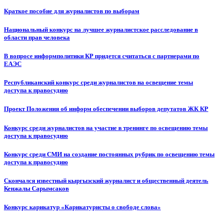
Краткое пособие для журналистов по выборам
Национальный конкурс на лучшее журналистское расследование в
области прав человека
В вопросе информполитики КР придется считаться с партнерами по
ЕАЭС
Республиканский конкурс среди журналистов на освещение темы
доступа к правосудию
Проект Положения об информ обеспечении выборов депутатов ЖК КР
Конкурс среди журналистов на участие в тренинге по освещению темы
доступа к правосудию
Конкурс среди СМИ на создание постоянных рубрик по освещению темы
доступа к правосудию
Скончался известный кыргызский журналист и общественный деятель
Кенжалы Сарымсаков
Конкурс карикатур «Карикатуристы о свободе слова»