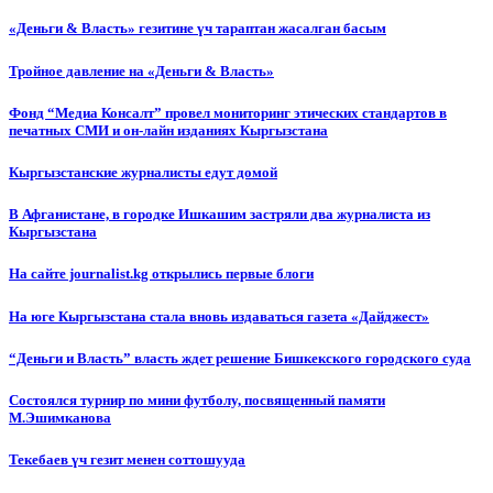
«Деньги & Власть» гезитине үч тараптан жасалган басым
Тройное давление на «Деньги & Власть»
Фонд “Медиа Консалт” провел мониторинг этических стандартов в
печатных СМИ и он-лайн изданиях Кыргызстана
Кыргызстанские журналисты едут домой
В Афганистане, в городке Ишкашим застряли два журналиста из
Кыргызстана
На сайте journalist.kg открылись первые блоги
На юге Кыргызстана стала вновь издаваться газета «Дайджест»
“Деньги и Власть” власть ждет решение Бишкекского городского суда
Состоялся турнир по мини футболу, посвященный памяти
М.Эшимканова
Текебаев үч гезит менен соттошууда