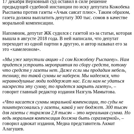
17 декабря Верховный суд оставил в силе решение
предыдущей судебной инстанции по иску депутата Кожобека
Рыспаева против газеты «Ачык саясат плюс». Таким образом,
газета должна выплатить депутату 300 тыс. сомов в качестве
моральной компенсации.
Напомним, депутат ЖК судился с газетой из-за статьи, которая
вышла в августе 2018 года. В ней написали, что депутат
переходит из одной партии в другую, и автор называл его за
это «хамелеоном».
«Мы уже запустили акцию «1 сом Кожобеку Рыспаеву». Нам
придется устроить мероприятия по сбору средств, потому
что средств у газеты нет. Даже если мы продадим мебель,
технику, то такой суммы не наберем. Мы надеемся, что
неравнодушные люди поддержат нас. Если нам не удаться
наскрести эту сумму, то придется закрыть газету»
, –
говорит главный редактор издания Назгуль Мамытова.
«Что касается суммы моральной компенсации, то суды не
поинтересовались у газеты, какой у нее бюджет. 300 тысяч
для газеты с тиражом 2,8 тысяч – это нереальная сумма. Но
ведь моральная компенсация должна быть соразмерной»
, –
говорил адвокат издания, Медиа представитель Акмат
Алагушев.