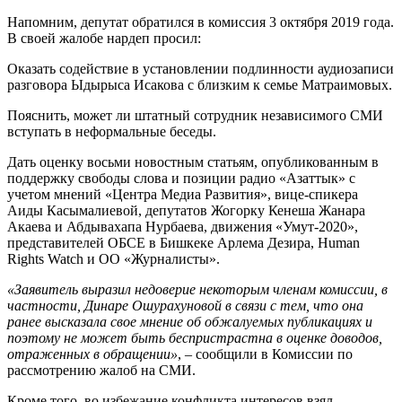
Напомним, депутат обратился в комиссия 3 октября 2019 года.
В своей жалобе нардеп просил:
Оказать содействие в установлении подлинности аудиозаписи
разговора Ыдырыса Исакова с близким к семье Матраимовых.
Пояснить, может ли штатный сотрудник независимого СМИ
вступать в неформальные беседы.
Дать оценку восьми новостным статьям, опубликованным в
поддержку свободы слова и позиции радио «Азаттык» с
учетом мнений «Центра Медиа Развития», вице-спикера
Аиды Касымалиевой, депутатов Жогорку Кенеша Жанара
Акаева и Абдывахапа Нурбаева, движения «Умут-2020»,
представителей ОБСЕ в Бишкеке Арлема Дезира, Human
Rights Watch и ОО «Журналисты».
«Заявитель выразил недоверие некоторым членам комиссии, в
частности, Динаре Ошурахуновой в связи с тем, что она
ранее высказала свое мнение об обжалуемых публикациях и
поэтому не может быть беспристрастна в оценке доводов,
отраженных в обращении»
, – сообщили в Комиссии по
рассмотрению жалоб на СМИ.
Кроме того, во избежание конфликта интересов взял