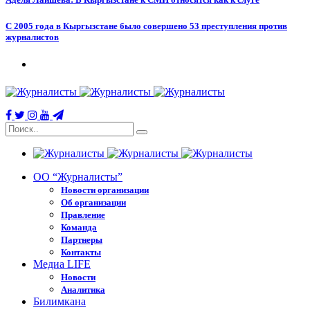
С 2005 года в Кыргызстане было совершено 53 преступления против
журналистов
ОО “Журналисты”
Новости организации
Об организации
Правление
Команда
Партнеры
Контакты
Медиа LIFE
Новости
Аналитика
Билимкана