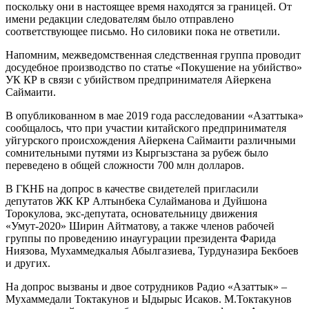
поскольку они в настоящее время находятся за границей. От
имени редакции следователям было отправлено
соответствующее письмо. Но силовики пока не ответили.
Напомним, межведомственная следственная группа проводит
досудебное производство по статье «Покушение на убийство»
УК КР в связи с убийством предпринимателя Айеркена
Саймаити.
В опубликованном в мае 2019 года расследовании «Азаттыка»
сообщалось, что при участии китайского предпринимателя
уйгурского происхождения Айеркена Саймаити различными
сомнительными путями из Кыргызстана за рубеж было
переведено в общей сложности 700 млн долларов.
В ГКНБ на допрос в качестве свидетелей пригласили
депутатов ЖК КР Алтынбека Сулайманова и Дуйшона
Торокулова, экс-депутата, основательницу движения
«Умут-2020» Ширин Айтматову, а также членов рабочей
группы по проведению инаугурации президента Фарида
Ниязова, Мухаммедкалыя Абылгазиева, Турдуназира Бекбоев
и других.
На допрос вызваны и двое сотрудников Радио «Азаттык» –
Мухаммедали Токтакунов и Ыдырыс Исаков. М.Токтакунов