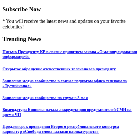
Subscribe Now
* You will receive the latest news and updates on your favorite
celebrities!
Trending News
Письмо Президенту КР в связи с принятием закона «О манипулировании
информацией»
Открытое обращение отечественных телеканалов президенту
Заявление медиа сообщества в связи с поджогом офиса телеканала
«Третий канал»
Заявление медиа сообщества по случаю 3 мая
Комендатура Бишкека начала аккредитацию представителей СМИ на
время ЧП
Продлен срок проведения Второго республиканского конкурса
карикатур «Свобода слова глазами карикатуриста»