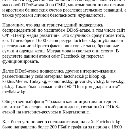
массовой DDoS-атакой на СМИ, многомиллионными исками
и арестами банковских счетов расследовательских редакций, а
также угрозами личной безопасности журналистов.
Напомним, что ряд интернет-изданий подверглись
беспрецедентной по масштабам DDoS-атаке, в том числе сайт
ОФ «Центр медиа развития». Это случилось сразу после того,
как 17 декабря в 16.00 часов ресурс factcheck.kg опубликовал
расследование «Просто факты: люксовые часы, брендовые
сумки и одежда жены Матраимова и сколько они стоят». В
результате данной атаки сайт Factcheck.kg перестал
функционировать.
Далее DDoS-атаке подверглись другие интернет-издания,
разместившие у себя материал factcheck.kg: kloop.kg,
kaktus.Media, Today.kg, economist.kg, govori.tv, vb.kg, knews.kg,
pk.kg. Также был взломан сайт ОФ “Центр медиаразвития”
medialaw.kg.
Общественный фонд “Гражданская инициатива интернет-
политики” исследовал киберинцидент, связанный с DDоS-
атакой на интернет-ресурсы в Кыргызстане.
Как было установлено специалистами, на сайт Factcheck.kg
было направлено более 200 ГБайт трафика за период с 16:00