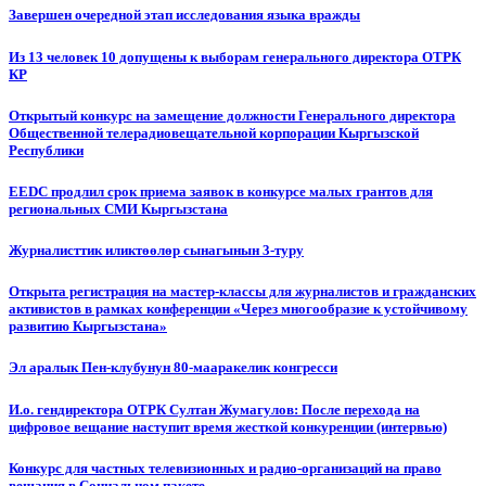
Завершен очередной этап исследования языка вражды
Из 13 человек 10 допущены к выборам генерального директора ОТРК
КР
Открытый конкурс на замещение должности Генерального директора
Общественной телерадиовещательной корпорации Кыргызской
Республики
EEDC продлил срок приема заявок в конкурсе малых грантов для
региональных СМИ Кыргызстана
Журналисттик иликтөөлөр сынагынын 3-туру
Открыта регистрация на мастер-классы для журналистов и гражданских
активистов в рамках конференции «Через многообразие к устойчивому
развитию Кыргызстана»
Эл аралык Пен-клубунун 80-мааракелик конгресси
И.о. гендиректора ОТРК Султан Жумагулов: После перехода на
цифровое вещание наступит время жесткой конкуренции (интервью)
Конкурс для частных телевизионных и радио-организаций на право
вещания в Социальном пакете