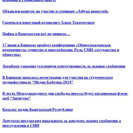
Объявлен конкурс на участие в семинаре «Азбука новостей»
Cкончался известный журналист Алым Токтомушев
Цифра в Кыргызстан всё же пришла…
17 июня в Бишкеке пройдет конференция «Общегражданская
идентичность: единство в многообразии. Роль СМИ, государства и
общества»
Атамбаев узаконил уголовную ответственность за ложные сообщения
В Бишкеке началась регистрация для участия на студенческом
медиафестивале “Медиа Бабочка-2014”
В честь Международного дня свободы прессы будет организован флеш-
моб “Антиутка”
Каталог медиа Кыргызской Республики
Депутаты предлагают наказывать за заведомо ложное сообщение о
преступлении в СМИ