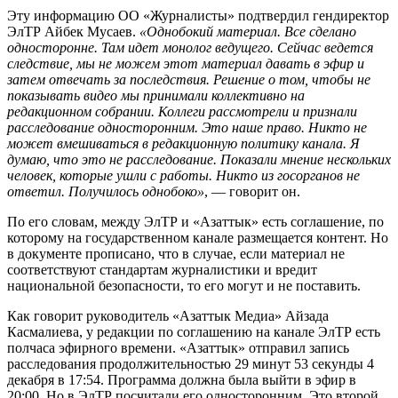
Эту информацию ОО «Журналисты» подтвердил гендиректор
ЭлТР Айбек Мусаев.
«Однобокий материал. Все сделано
односторонне. Там идет монолог ведущего. Сейчас ведется
следствие, мы не можем этот материал давать в эфир и
затем отвечать за последствия. Решение о том, чтобы не
показывать видео мы принимали коллективно на
редакционном собрании. Коллеги рассмотрели и признали
расследование односторонним. Это наше право. Никто не
может вмешиваться в редакционную политику канала. Я
думаю, что это не расследование. Показали мнение нескольких
человек, которые ушли с работы. Никто из госорганов не
ответил. Получилось однобоко»
, — говорит он.
По его словам, между ЭлТР и «Азаттык» есть соглашение, по
которому на государственном канале размещается контент. Но
в документе прописано, что в случае, если материал не
соответствуют стандартам журналистики и вредит
национальной безопасности, то его могут и не поставить.
Как говорит руководитель «Азаттык Медиа» Айзада
Касмалиева, у редакции по соглашению на канале ЭлТР есть
полчаса эфирного времени. «Азаттык» отправил запись
расследования продолжительностью 29 минут 53 секунды 4
декабря в 17:54. Программа должна была выйти в эфир в
20:00. Но в ЭлТР посчитали его односторонним. Это второй