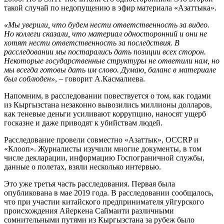
такой случай по недопущению в эфир материала «Азаттыка».
«Мы уверили, что будем нести ответственность за видео.
Но коллеги сказали, что материал односторонний и они не
хотят нести ответственность за последствия. В
расследовании мы постарались дать позиции всех сторон.
Некоторые государственные структуры не ответили нам, но
мы всегда готовы дать им слово. Думаю, баланс в материале
был соблюден»
, – говорит А.Касмалиева.
Напомним, в расследовании повествуется о том, как годами
из Кыргызстана незаконно вывозились миллионы долларов,
как теневые деньги усиливают коррупцию, наносят ущерб
госказне и даже приводят к убийствам людей.
Расследование провели совместно «Азаттык», OCCRP и
«Клооп». Журналисты изучили многие документы, в том
числе декларации, информацию Госпограничной службы,
данные о полетах, взяли несколько интервью.
Это уже третья часть расследования. Первая была
опубликована в мае 2019 года. В расследовании сообщалось,
что при участии китайского предпринимателя уйгурского
происхождения Айеркена Саймаити различными
сомнительными путями из Кыргызстана за рубеж было