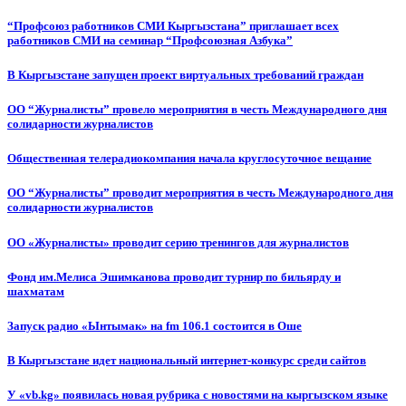
“Профсоюз работников СМИ Кыргызстана” приглашает всех
работников СМИ на семинар “Профсоюзная Азбука”
В Кыргызстане запущен проект виртуальных требований граждан
ОО “Журналисты” провело мероприятия в честь Международного дня
солидарности журналистов
Общественная телерадиокомпания начала круглосуточное вещание
ОО “Журналисты” проводит мероприятия в честь Международного дня
солидарности журналистов
ОО «Журналисты» проводит серию тренингов для журналистов
Фонд им.Мелиса Эшимканова проводит турнир по бильярду и
шахматам
Запуск радио «Ынтымак» на fm 106.1 состоится в Оше
В Кыргызстане идет национальный интернет-конкурс среди сайтов
У «vb.kg» появилась новая рубрика с новостями на кыргызском языке