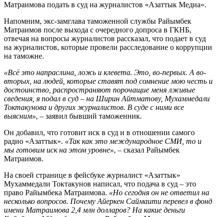
Матраимова подать в суд на журналистов «Азаттык Медиа».
Напомним, экс-замглава таможенной службы Райымбек
Матраимов после выхода с очередного допроса в ГКНБ,
отвечая на вопросы журналистов рассказал, что подает в суд
на журналистов, которые провели расследование о коррупции
на таможне.
«Всё это напраслина, ложь и клевета. Это, во-первых. А во-
вторых, на людей, которые ставят под сомнение мою честь и
достоинство, распространяют порочащие меня лживые
сведения, я подал в суд – на Ширин Айтматову, Мухаммедали
Токтакунова и других журналистов. В суде с ними все
выясним»
, – заявил бывший таможенник.
Он добавил, что готовит иск в суд и в отношении самого
радио «Азаттык».
«Так как это международное СМИ, то и
мы готовим иск на этом уровне»
, – сказал Райымбек
Матраимов.
На своей странице в фейсбуке журналист «Азаттык»
Мухаммедали Токтакунов написал, что подача в суд – это
право Райымбека Матраимова.
«Но сегодня он не ответил на
несколько вопросов. Почему Айеркен Саймаити перевел в фонд
имени Матраимова 2,4 млн долларов? На какие деньги