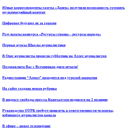
Юные корреспонденты газеты «Данек» получили возможность готовить
мультимедийный контент
Цифровое будущее не за горами
Результаты конкурса «Ресурсы страны – ресурсы народа»
Первые курсы Школы журналистики
В Оше журналисты провели субботник на Аллее журналистов
Поздравляем Вас с Всемирным днем печати!
Радиостанция “Алмаз” находится под угрозой закрытия
На сайте создана новая рубрика
В индексе свободы прессы Кыргызстан поднялся на 2 позиции
Руководство ОТРК требует привлечь к ответственности человека,
избившего журналистов канала
В эфире – новое телевидение