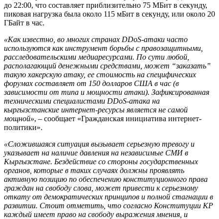
до 22:00, что составляет приблизительно 75 МБит в секунду,
пиковая нагрузка была около 115 мБит в секунду, или около 20
ГБайт в час.
«Как известно, во многих странах
DDoS
-атаки часто
используются как инструмент борьбы с правозащитными,
расследовательскими медиаресурсами. По сути любой,
располагающий денежными средствами, может “заказать”
такую хакерскую атаку, ее стоимость на специфических
форумах составляет от 150 долларов США в час (в
зависимости от типа и мощности атаки). Зафиксированная
техническими специалистами
DDoS
-атака на
кыргызстанские интернет-ресурсы является не самой
мощной»
, – сообщает «Гражданская инициатива интернет-
политики».
«Сложившаяся ситуация вызывает серьезную тревогу и
указывает на наличие давления на независимые СМИ в
Кыргызстане. Бездействие со стороны государственных
органов, которые в таких случаях должны проявлять
активную позицию по обеспечению конституционного права
граждан на свободу слова, может привести к серьезному
откату от демократических принципов и полной стагнации в
развитии. Стоит отметить, что согласно Конституции КР
каждый имеет право на свободу выражения мнения, и