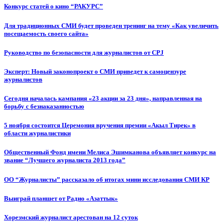
Конкурс статей о кино “РАКУРС”
Для традиционных СМИ будет проведен тренинг на тему «Как увеличить
посещаемость своего сайта»
Руководство по безопасности для журналистов от CPJ
Эксперт: Новый законопроект о СМИ приведет к самоцензуре
журналистов
Сегодня началась кампания «23 акции за 23 дня», направленная на
борьбу с безнаказанностью
5 ноября состоится Церемония вручения премии «Акыл Тирек» в
области журналистики
Общественный Фонд имени Мелиса Эшимканова объявляет конкурс на
звание “Лучшего журналиста 2013 года”
ОО “Журналисты” рассказало об итогах мини исследования СМИ КР
Выиграй планшет от Радио «Азаттык»
Хорезмский журналист арестован на 12 суток