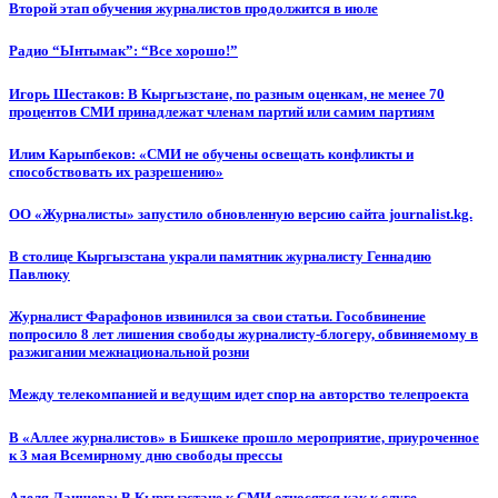
Второй этап обучения журналистов продолжится в июле
Радио “Ынтымак”: “Все хорошо!”
Игорь Шестаков: В Кыргызстане, по разным оценкам, не менее 70
процентов СМИ принадлежат членам партий или самим партиям
Илим Карыпбеков: «СМИ не обучены освещать конфликты и
способствовать их разрешению»
ОО «Журналисты» запустило обновленную версию сайта journalist.kg.
В столице Кыргызстана украли памятник журналисту Геннадию
Павлюку
Журналист Фарафонов извинился за свои статьи. Гособвинение
попросило 8 лет лишения свободы журналисту-блогеру, обвиняемому в
разжигании межнациональной розни
Между телекомпанией и ведущим идет спор на авторство телепроекта
В «Аллее журналистов» в Бишкеке прошло мероприятие, приуроченное
к 3 мая Всемирному дню свободы прессы
Аделя Лаишева: В Кыргызстане к СМИ относятся как к слуге