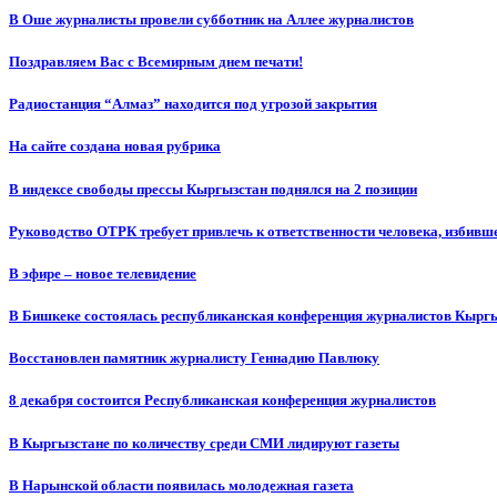
В Оше журналисты провели субботник на Аллее журналистов
Поздравляем Вас с Всемирным днем печати!
Радиостанция “Алмаз” находится под угрозой закрытия
На сайте создана новая рубрика
В индексе свободы прессы Кыргызстан поднялся на 2 позиции
Руководство ОТРК требует привлечь к ответственности человека, избивш
В эфире – новое телевидение
В Бишкеке состоялась республиканская конференция журналистов Кыргы
Восстановлен памятник журналисту Геннадию Павлюку
8 декабря состоится Республиканская конференция журналистов
В Кыргызстане по количеству среди СМИ лидируют газеты
В Нарынской области появилась молодежная газета