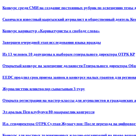
Конкурс среди СМИ на создание постоянных рубрик по освещению темы 
Скончался известный кыргызский журналист и общественный деятель К
Конкурс карикатур «Карикатуристы о свободе слова»
Завершен очередной этап исследования языка вражды
Из 13 человек 10 допущены к выборам генерального директора ОТРК КР
Открытый конкурс на замещение должности Генерального директора Об
EEDC продлил срок приема заявок в конкурсе малых грантов для реги
Журналисттик иликтөөлөр сынагынын 3-туру
Открыта регистрация на мастер-классы для журналистов и гражданских 
Эл аралык Пен-клубунун 80-мааракелик конгресси
И.о. гендиректора ОТРК Султан Жумагулов: После перехода на цифровое
Конкурс для частных телевизионных и радио-организаций на право веща