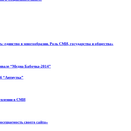
: единство в многообразии. Роль СМИ, государства и общества»
тивале “Медиа Бабочка-2014”
об “Антиутка”
туплении в СМИ
посещаемость своего сайта»