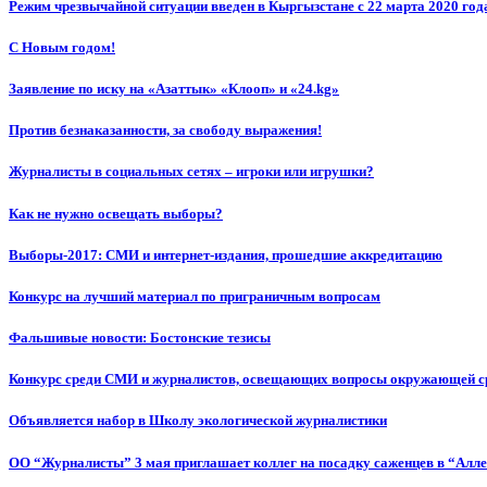
Режим чрезвычайной ситуации введен в Кыргызстане с 22 марта 2020 год
С Новым годом!
Заявление по иску на «Азаттык» «Клооп» и «24.kg»
Против безнаказанности, за свободу выражения!
Журналисты в социальных сетях – игроки или игрушки?
Как не нужно освещать выборы?
Выборы-2017: СМИ и интернет-издания, прошедшие аккредитацию
Конкурс на лучший материал по приграничным вопросам
Фальшивые новости: Бостонские тезисы
Конкурс среди СМИ и журналистов, освещающих вопросы окружающей с
Объявляется набор в Школу экологической журналистики
ОО “Журналисты” 3 мая приглашает коллег на посадку саженцев в “Алл