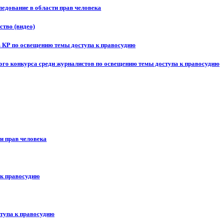
едование в области прав человека
ство (видео)
в КР по освещению темы доступа к правосудию
ого конкурса среди журналистов по освещению темы доступа к правосудию
и прав человека
 к правосудию
ступа к правосудию