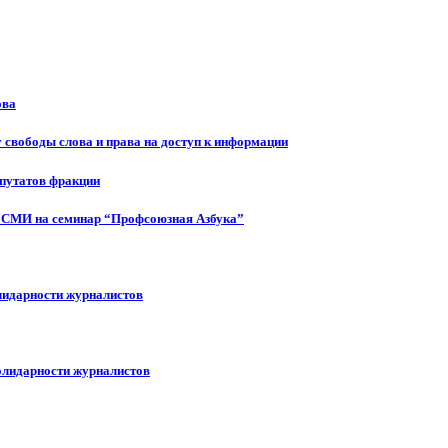
ова
 свободы слова и права на доступ к информации
епутатов фракции
 СМИ на семинар “Профсоюзная Азбука”
лидарности журналистов
олидарности журналистов