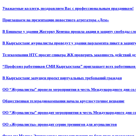
Уважаемые коллеги, поздравляем Вас с профессиональным праздником!
Приглашаем на презентацию новостного агрегатора «Дем»
В Бишкеке у здания Жогорку Кенеша прошла акция в защиту свободы сл
В Кыргызстане журналисты проведут у здания парламента пикет в защиту
Телекомпания НТС просит спикера ЖК проверить законность действий д
“Профсоюз работников СМИ Кыргызстана” приглашает всех работников
В Кыргызстане запущен проект виртуальных требований граждан
ОО “Журналисты” провело мероприятия в честь Международного дня со
Общественная телерадиокомпания начала круглосуточное вещание
ОО “Журналисты” проводит мероприятия в честь Международного дня с
ОО «Журналисты» проводит серию тренингов для журналистов
Фонд им.Мелиса Эшимканова проводит турнир по бильярду и шахматам