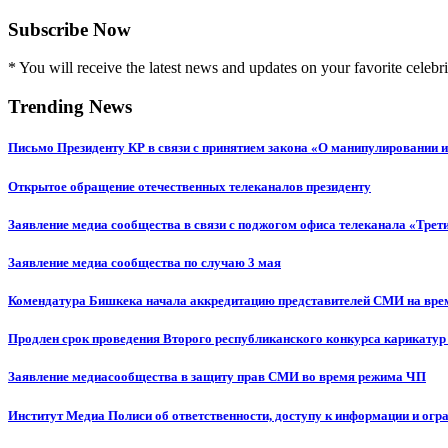
Subscribe Now
* You will receive the latest news and updates on your favorite celebri
Trending News
Письмо Президенту КР в связи с принятием закона «О манипулировании
Открытое обращение отечественных телеканалов президенту
Заявление медиа сообщества в связи с поджогом офиса телеканала «Трет
Заявление медиа сообщества по случаю 3 мая
Комендатура Бишкека начала аккредитацию представителей СМИ на вр
Продлен срок проведения Второго республиканского конкурса карикатур
Заявление медиасообщества в защиту прав СМИ во время режима ЧП
Институт Медиа Полиси об ответственности, доступу к информации и огр