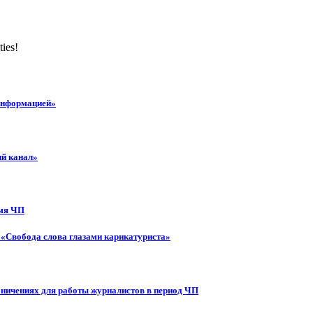
ties!
 информацией»
ий канал»
емя ЧП
 «Свобода слова глазами карикатуриста»
аничениях для работы журналистов в период ЧП