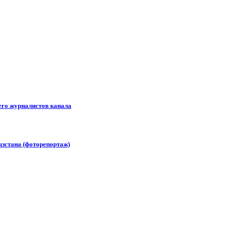
его журналистов канала
зстана (фоторепортаж)