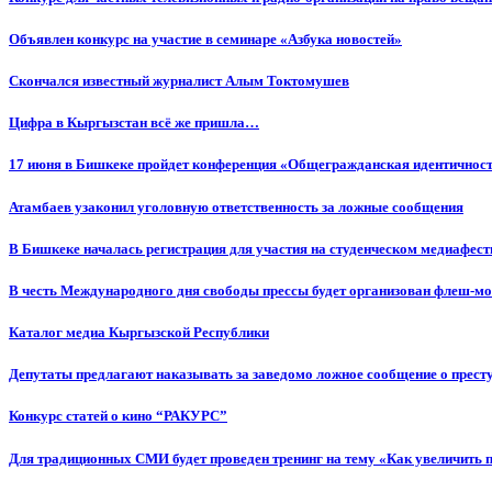
Объявлен конкурс на участие в семинаре «Азбука новостей»
Cкончался известный журналист Алым Токтомушев
Цифра в Кыргызстан всё же пришла…
17 июня в Бишкеке пройдет конференция «Общегражданская идентичность
Атамбаев узаконил уголовную ответственность за ложные сообщения
В Бишкеке началась регистрация для участия на студенческом медиафес
В честь Международного дня свободы прессы будет организован флеш-м
Каталог медиа Кыргызской Республики
Депутаты предлагают наказывать за заведомо ложное сообщение о прес
Конкурс статей о кино “РАКУРС”
Для традиционных СМИ будет проведен тренинг на тему «Как увеличить 