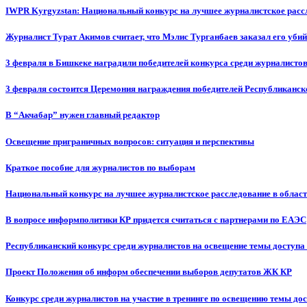
IWPR Kyrgyzstan: Национальный конкурс на лучшее журналистское рассл
Журналист Турат Акимов считает, что Мэлис Турганбаев заказал его убий
3 февраля в Бишкеке наградили победителей конкурса среди журналисто
3 февраля состоится Церемония награждения победителей Республиканск
В “Акчабар” нужен главный редактор
Освещение приграничных вопросов: ситуация и перспективы
Краткое пособие для журналистов по выборам
Национальный конкурс на лучшее журналистское расследование в област
В вопросе информполитики КР придется считаться с партнерами по ЕАЭС
Республиканский конкурс среди журналистов на освещение темы доступа
Проект Положения об информ обеспечении выборов депутатов ЖК КР
Конкурс среди журналистов на участие в тренинге по освещению темы до