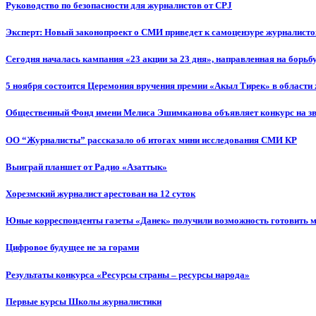
Руководство по безопасности для журналистов от CPJ
Эксперт: Новый законопроект о СМИ приведет к самоцензуре журналисто
Сегодня началась кампания «23 акции за 23 дня», направленная на борьб
5 ноября состоится Церемония вручения премии «Акыл Тирек» в области
Общественный Фонд имени Мелиса Эшимканова объявляет конкурс на зв
ОО “Журналисты” рассказало об итогах мини исследования СМИ КР
Выиграй планшет от Радио «Азаттык»
Хорезмский журналист арестован на 12 суток
Юные корреспонденты газеты «Данек» получили возможность готовить 
Цифровое будущее не за горами
Результаты конкурса «Ресурсы страны – ресурсы народа»
Первые курсы Школы журналистики