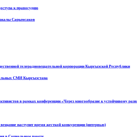
доступа к правосудию
енжалы Сарымсаков
щественной телерадиовещательной корпорации Кыргызской Республики
ональных СМИ Кыргызстана
активистов в рамках конференции «Через многообразие к устойчивому ра
 вещание наступит время жесткой конкуренции (интервью)
ния в Социальном пакете