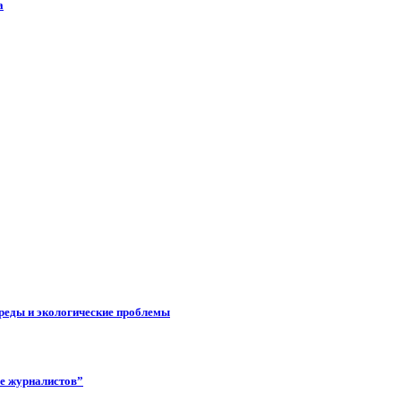
а
реды и экологические проблемы
ее журналистов”