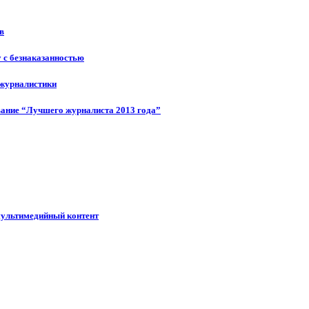
в
у с безнаказанностью
 журналистики
ание “Лучшего журналиста 2013 года”
мультимедийный контент