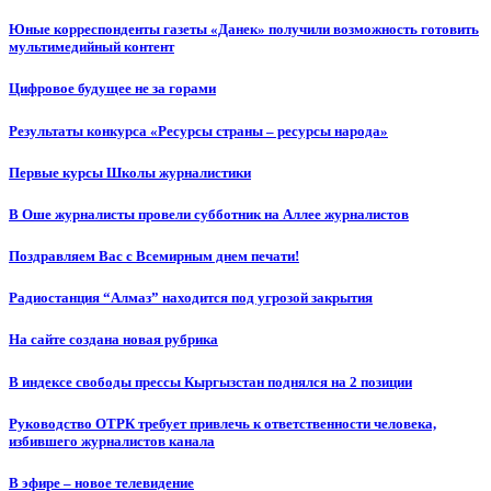
Юные корреспонденты газеты «Данек» получили возможность готовить
мультимедийный контент
Цифровое будущее не за горами
Результаты конкурса «Ресурсы страны – ресурсы народа»
Первые курсы Школы журналистики
В Оше журналисты провели субботник на Аллее журналистов
Поздравляем Вас с Всемирным днем печати!
Радиостанция “Алмаз” находится под угрозой закрытия
На сайте создана новая рубрика
В индексе свободы прессы Кыргызстан поднялся на 2 позиции
Руководство ОТРК требует привлечь к ответственности человека,
избившего журналистов канала
В эфире – новое телевидение