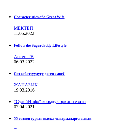
Characteristics of a Great Wife
МЕКТЕП
11.05.2022
Follow the Sugardaddy Lifestyle
Антен ТВ
06.03.2022
Сѳз сабаттуулугу деген эмне?
ЖАНАЗЫК
19.03.2016
"СулейИнфо" коомдук эркин гезити
07.04.2021
55 сөздөн турган кыска чыгармаларга сынак