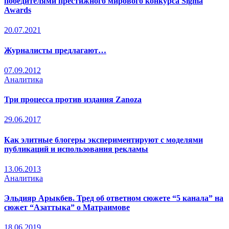
победителями престижного мирового конкурса Sigma
Awards
20.07.2021
Журналисты предлагают…
07.09.2012
Аналитика
Три процесса против издания Zanoza
29.06.2017
Как элитные блогеры экспериментируют с моделями
публикаций и использования рекламы
13.06.2013
Аналитика
Эльдияр Арыкбев. Тред об ответном сюжете “5 канала” на
сюжет “Азаттыка” о Матраимове
18.06.2019