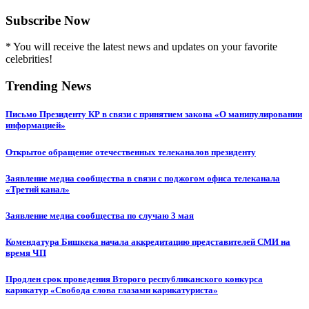
Subscribe Now
* You will receive the latest news and updates on your favorite
celebrities!
Trending News
Письмо Президенту КР в связи с принятием закона «О манипулировании
информацией»
Открытое обращение отечественных телеканалов президенту
Заявление медиа сообщества в связи с поджогом офиса телеканала
«Третий канал»
Заявление медиа сообщества по случаю 3 мая
Комендатура Бишкека начала аккредитацию представителей СМИ на
время ЧП
Продлен срок проведения Второго республиканского конкурса
карикатур «Свобода слова глазами карикатуриста»