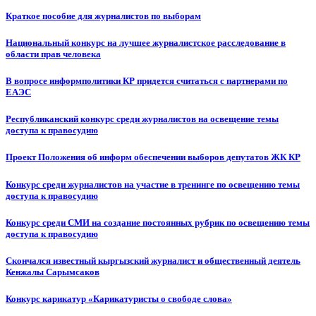
Краткое пособие для журналистов по выборам
Национальный конкурс на лучшее журналистское расследование в
области прав человека
В вопросе информполитики КР придется считаться с партнерами по
ЕАЭС
Республиканский конкурс среди журналистов на освещение темы
доступа к правосудию
Проект Положения об информ обеспечении выборов депутатов ЖК КР
Конкурс среди журналистов на участие в тренинге по освещению темы
доступа к правосудию
Конкурс среди СМИ на создание постоянных рубрик по освещению темы
доступа к правосудию
Скончался известный кыргызский журналист и общественный деятель
Кенжалы Сарымсаков
Конкурс карикатур «Карикатуристы о свободе слова»