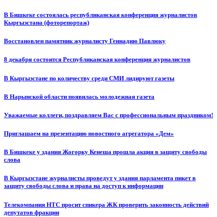
В Бишкеке состоялась республиканская конференция журналистов
Кыргызстана (фоторепортаж)
Восстановлен памятник журналисту Геннадию Павлюку
8 декабря состоится Республиканская конференция журналистов
В Кыргызстане по количеству среди СМИ лидируют газеты
В Нарынской области появилась молодежная газета
Уважаемые коллеги, поздравляем Вас с профессиональным праздником!
Приглашаем на презентацию новостного агрегатора «Дем»
В Бишкеке у здания Жогорку Кенеша прошла акция в защиту свободы
слова
В Кыргызстане журналисты проведут у здания парламента пикет в
защиту свободы слова и права на доступ к информации
Телекомпания НТС просит спикера ЖК проверить законность действий
депутатов фракции