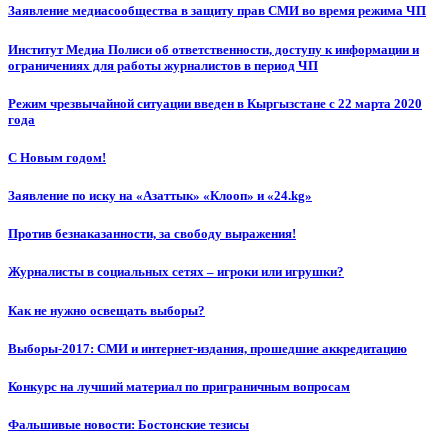
Заявление медиасообщества в защиту прав СМИ во время режима ЧП
Институт Медиа Полиси об ответственности, доступу к информации и
ограничениях для работы журналистов в период ЧП
Режим чрезвычайной ситуации введен в Кыргызстане с 22 марта 2020
года
С Новым годом!
Заявление по иску на «Азаттык» «Клооп» и «24.kg»
Против безнаказанности, за свободу выражения!
Журналисты в социальных сетях – игроки или игрушки?
Как не нужно освещать выборы?
Выборы-2017: СМИ и интернет-издания, прошедшие аккредитацию
Конкурс на лучший материал по приграничным вопросам
Фальшивые новости: Бостонские тезисы