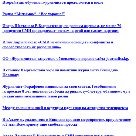
Второй этап обучения журналистов продолжится в июле
Радио “Ынтымак”: “Все хорошо!”
Игорь Шестаков: В Кыргызстане, по разным оценкам, не менее 70
процентов СМИ принадлежат членам партий или самим партиям
Илим Карыпбеков: «СМИ не обучены освещать конфликты и
способствовать их разрешению»
ОО «Журналисты» запустило обновленную версию сайта journalist.kg.
В столице Кыргызстана украли памятник журналисту Геннадию
Павлюку
Журналист Фарафонов извинился за свои статьи. Гособвинение
попросило 8 лет лишения свободы журналисту-блогеру, обвиняемому в
разжигании межнациональной розни
Между телекомпанией и ведущим идет спор на авторство телепроекта
В «Аллее журналистов» в Бишкеке прошло мероприятие, приуроченное
к 3 мая Всемирному дню свободы прессы
Аделя Лаишева: В Кыргызстане к СМИ относятся как к слуге