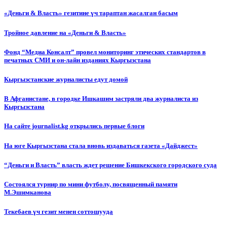
«Деньги & Власть» гезитине үч тараптан жасалган басым
Тройное давление на «Деньги & Власть»
Фонд “Медиа Консалт” провел мониторинг этических стандартов в
печатных СМИ и он-лайн изданиях Кыргызстана
Кыргызстанские журналисты едут домой
В Афганистане, в городке Ишкашим застряли два журналиста из
Кыргызстана
На сайте journalist.kg открылись первые блоги
На юге Кыргызстана стала вновь издаваться газета «Дайджест»
“Деньги и Власть” власть ждет решение Бишкекского городского суда
Состоялся турнир по мини футболу, посвященный памяти
М.Эшимканова
Текебаев үч гезит менен соттошууда