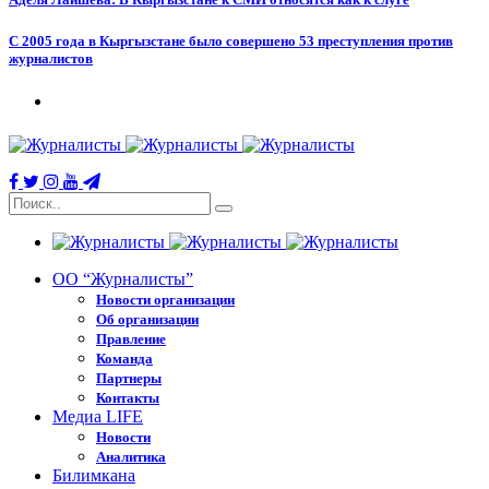
С 2005 года в Кыргызстане было совершено 53 преступления против
журналистов
ОО “Журналисты”
Новости организации
Об организации
Правление
Команда
Партнеры
Контакты
Медиа LIFE
Новости
Аналитика
Билимкана