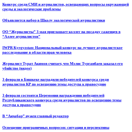
Конкурс среди СМИ и журналистов, освещающих вопросы окружающей
среды и экологические проблемы
Объявляется набор в Школу экологической журналистики
ОО “Журналисты” 3 мая приглашает коллег на посадку саженцев в
“Аллее журналистов”
IWPR Kyrgyzstan: Национальный конкурс на лучшее журналистское
расследование в области прав человека
Журналист Турат Акимов считает, что Мэлис Турганбаев заказал его
убийство (видео)
3 февраля в Бишкеке наградили победителей конкурса среди
журналистов КР по освещению темы доступа к правосудию
3 февраля состоится Церемония награждения победителей
Республиканского конкурса среди журналистов по освещению темы
доступа к правосудию
В “Акчабар” нужен главный редактор
Освещение приграничных вопросов: ситуация и перспективы