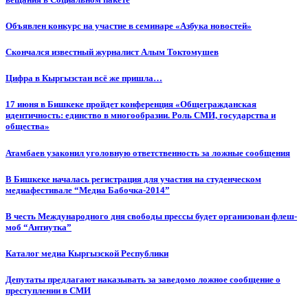
Объявлен конкурс на участие в семинаре «Азбука новостей»
Cкончался известный журналист Алым Токтомушев
Цифра в Кыргызстан всё же пришла…
17 июня в Бишкеке пройдет конференция «Общегражданская
идентичность: единство в многообразии. Роль СМИ, государства и
общества»
Атамбаев узаконил уголовную ответственность за ложные сообщения
В Бишкеке началась регистрация для участия на студенческом
медиафестивале “Медиа Бабочка-2014”
В честь Международного дня свободы прессы будет организован флеш-
моб “Антиутка”
Каталог медиа Кыргызской Республики
Депутаты предлагают наказывать за заведомо ложное сообщение о
преступлении в СМИ