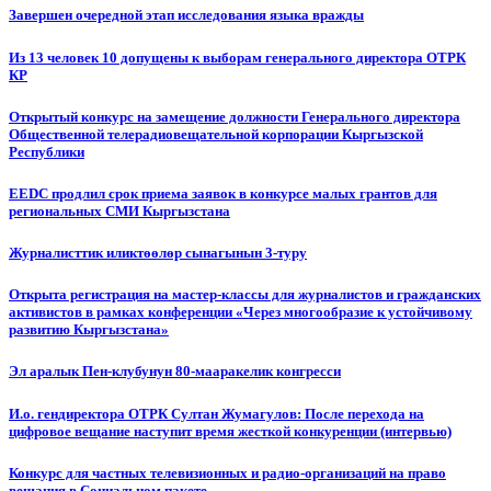
Завершен очередной этап исследования языка вражды
Из 13 человек 10 допущены к выборам генерального директора ОТРК
КР
Открытый конкурс на замещение должности Генерального директора
Общественной телерадиовещательной корпорации Кыргызской
Республики
EEDC продлил срок приема заявок в конкурсе малых грантов для
региональных СМИ Кыргызстана
Журналисттик иликтөөлөр сынагынын 3-туру
Открыта регистрация на мастер-классы для журналистов и гражданских
активистов в рамках конференции «Через многообразие к устойчивому
развитию Кыргызстана»
Эл аралык Пен-клубунун 80-мааракелик конгресси
И.о. гендиректора ОТРК Султан Жумагулов: После перехода на
цифровое вещание наступит время жесткой конкуренции (интервью)
Конкурс для частных телевизионных и радио-организаций на право
вещания в Социальном пакете