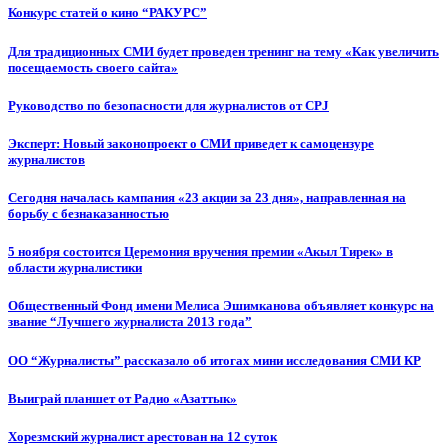
Конкурс статей о кино “РАКУРС”
Для традиционных СМИ будет проведен тренинг на тему «Как увеличить
посещаемость своего сайта»
Руководство по безопасности для журналистов от CPJ
Эксперт: Новый законопроект о СМИ приведет к самоцензуре
журналистов
Сегодня началась кампания «23 акции за 23 дня», направленная на
борьбу с безнаказанностью
5 ноября состоится Церемония вручения премии «Акыл Тирек» в
области журналистики
Общественный Фонд имени Мелиса Эшимканова объявляет конкурс на
звание “Лучшего журналиста 2013 года”
ОО “Журналисты” рассказало об итогах мини исследования СМИ КР
Выиграй планшет от Радио «Азаттык»
Хорезмский журналист арестован на 12 суток