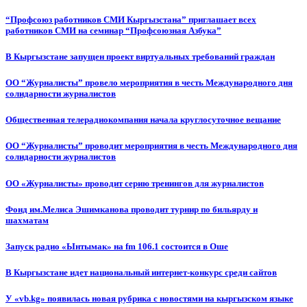
“Профсоюз работников СМИ Кыргызстана” приглашает всех
работников СМИ на семинар “Профсоюзная Азбука”
В Кыргызстане запущен проект виртуальных требований граждан
ОО “Журналисты” провело мероприятия в честь Международного дня
солидарности журналистов
Общественная телерадиокомпания начала круглосуточное вещание
ОО “Журналисты” проводит мероприятия в честь Международного дня
солидарности журналистов
ОО «Журналисты» проводит серию тренингов для журналистов
Фонд им.Мелиса Эшимканова проводит турнир по бильярду и
шахматам
Запуск радио «Ынтымак» на fm 106.1 состоится в Оше
В Кыргызстане идет национальный интернет-конкурс среди сайтов
У «vb.kg» появилась новая рубрика с новостями на кыргызском языке