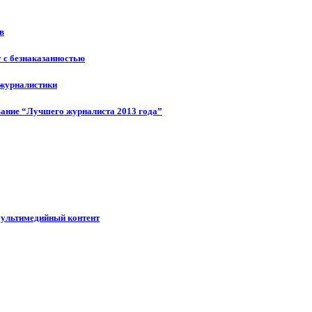
в
у с безнаказанностью
 журналистики
ание “Лучшего журналиста 2013 года”
мультимедийный контент