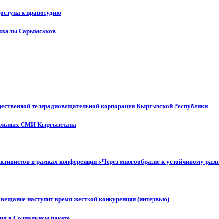
доступа к правосудию
енжалы Сарымсаков
щественной телерадиовещательной корпорации Кыргызской Республики
ональных СМИ Кыргызстана
активистов в рамках конференции «Через многообразие к устойчивому ра
 вещание наступит время жесткой конкуренции (интервью)
ния в Социальном пакете