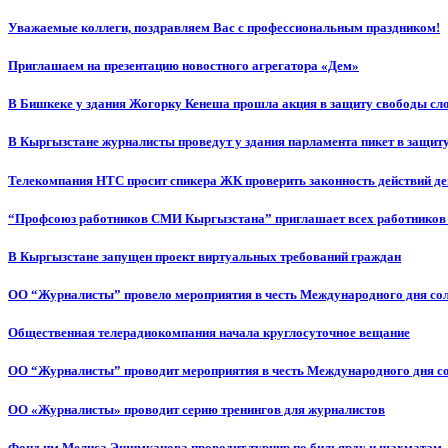
Уважаемые коллеги, поздравляем Вас с профессиональным праздником!
Приглашаем на презентацию новостного агрегатора «Дем»
В Бишкеке у здания Жогорку Кенеша прошла акция в защиту свободы сл
В Кыргызстане журналисты проведут у здания парламента пикет в защиту
Телекомпания НТС просит спикера ЖК проверить законность действий д
“Профсоюз работников СМИ Кыргызстана” приглашает всех работников
В Кыргызстане запущен проект виртуальных требований граждан
ОО “Журналисты” провело мероприятия в честь Международного дня со
Общественная телерадиокомпания начала круглосуточное вещание
ОО “Журналисты” проводит мероприятия в честь Международного дня с
ОО «Журналисты» проводит серию тренингов для журналистов
Фонд им.Мелиса Эшимканова проводит турнир по бильярду и шахматам