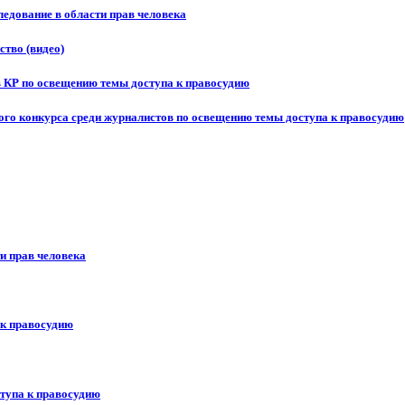
едование в области прав человека
ство (видео)
в КР по освещению темы доступа к правосудию
ого конкурса среди журналистов по освещению темы доступа к правосудию
и прав человека
 к правосудию
ступа к правосудию