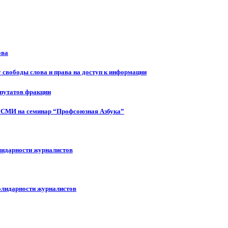
ова
 свободы слова и права на доступ к информации
епутатов фракции
 СМИ на семинар “Профсоюзная Азбука”
лидарности журналистов
олидарности журналистов