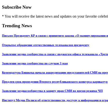
Subscribe Now
* You will receive the latest news and updates on your favorite celebri
Trending News
Письмо Президенту КР в связи с принятием закона «О манипулировании
Открытое обращение отечественных телеканалов президенту
Заявление медиа сообщества в связи с поджогом офиса телеканала «Трет
Заявление медиа сообщества по случаю 3 мая
Комендатура Бишкека начала аккредитацию представителей СМИ на вр
Продлен срок проведения Второго республиканского конкурса карикатур
Заявление медиасообщества в защиту прав СМИ во время режима ЧП
Институт Медиа Полиси об ответственности, доступу к информации и огр