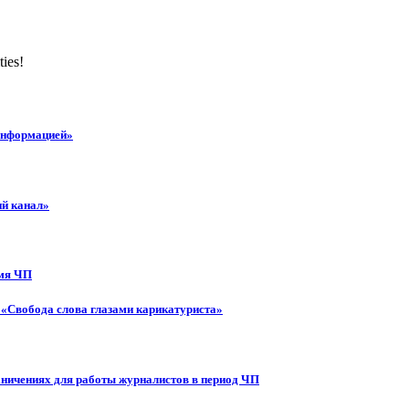
ties!
 информацией»
ий канал»
емя ЧП
 «Свобода слова глазами карикатуриста»
аничениях для работы журналистов в период ЧП