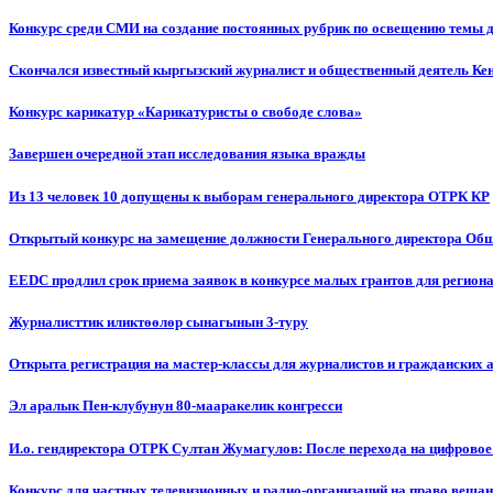
Конкурс среди СМИ на создание постоянных рубрик по освещению темы 
Скончался известный кыргызский журналист и общественный деятель К
Конкурс карикатур «Карикатуристы о свободе слова»
Завершен очередной этап исследования языка вражды
Из 13 человек 10 допущены к выборам генерального директора ОТРК КР
Открытый конкурс на замещение должности Генерального директора Об
EEDC продлил срок приема заявок в конкурсе малых грантов для реги
Журналисттик иликтөөлөр сынагынын 3-туру
Открыта регистрация на мастер-классы для журналистов и гражданских 
Эл аралык Пен-клубунун 80-мааракелик конгресси
И.о. гендиректора ОТРК Султан Жумагулов: После перехода на цифровое
Конкурс для частных телевизионных и радио-организаций на право веща