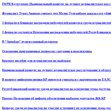
IWPR Kyrgyzstan: Национальный конкурс на лучшее журналистское рассл
Журналист Турат Акимов считает, что Мэлис Турганбаев заказал его убий
3 февраля в Бишкеке наградили победителей конкурса среди журналисто
3 февраля состоится Церемония награждения победителей Республиканск
В “Акчабар” нужен главный редактор
Освещение приграничных вопросов: ситуация и перспективы
Краткое пособие для журналистов по выборам
Национальный конкурс на лучшее журналистское расследование в област
В вопросе информполитики КР придется считаться с партнерами по ЕАЭС
Республиканский конкурс среди журналистов на освещение темы доступа
Проект Положения об информ обеспечении выборов депутатов ЖК КР
Конкурс среди журналистов на участие в тренинге по освещению темы до