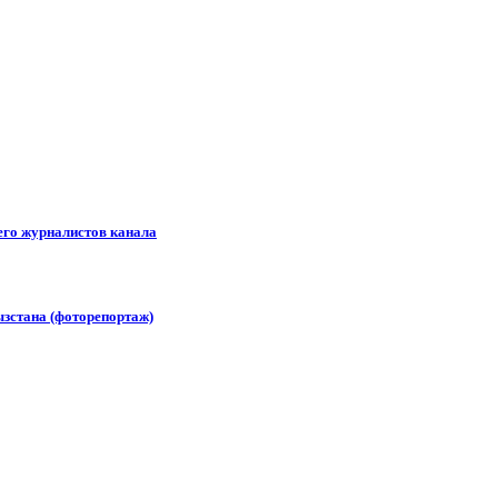
его журналистов канала
зстана (фоторепортаж)