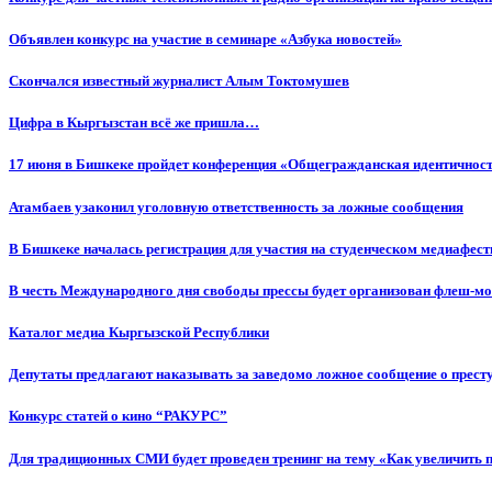
Объявлен конкурс на участие в семинаре «Азбука новостей»
Cкончался известный журналист Алым Токтомушев
Цифра в Кыргызстан всё же пришла…
17 июня в Бишкеке пройдет конференция «Общегражданская идентичность
Атамбаев узаконил уголовную ответственность за ложные сообщения
В Бишкеке началась регистрация для участия на студенческом медиафес
В честь Международного дня свободы прессы будет организован флеш-м
Каталог медиа Кыргызской Республики
Депутаты предлагают наказывать за заведомо ложное сообщение о прес
Конкурс статей о кино “РАКУРС”
Для традиционных СМИ будет проведен тренинг на тему «Как увеличить 