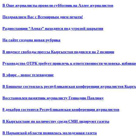
В Оше журналисты провели субботник на Аллее журналистов
Поздравляем Вас с Всемирным днем печати!
Радиостанция “Алмаз” находится под угрозой закрытия
На сайте создана новая рубрика
В индексе свободы прессы Кыргызстан поднялся на 2 позиции
Руководство ОТРК требует привлечь к ответственности человека, избивш
В эфире – новое телевидение
В Бишкеке состоялась республиканская конференция журналистов Кыргы
Восстановлен памятник журналисту Геннадию Павлюку
8 декабря состоится Республиканская конференция журналистов
В Кыргызстане по количеству среди СМИ лидируют газеты
В Нарынской области появилась молодежная газета