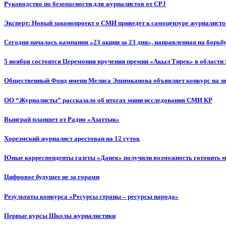
Руководство по безопасности для журналистов от CPJ
Эксперт: Новый законопроект о СМИ приведет к самоцензуре журналисто
Сегодня началась кампания «23 акции за 23 дня», направленная на борьб
5 ноября состоится Церемония вручения премии «Акыл Тирек» в области
Общественный Фонд имени Мелиса Эшимканова объявляет конкурс на зв
ОО “Журналисты” рассказало об итогах мини исследования СМИ КР
Выиграй планшет от Радио «Азаттык»
Хорезмский журналист арестован на 12 суток
Юные корреспонденты газеты «Данек» получили возможность готовить 
Цифровое будущее не за горами
Результаты конкурса «Ресурсы страны – ресурсы народа»
Первые курсы Школы журналистики