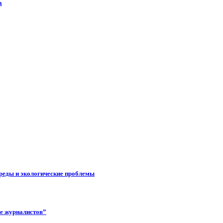
а
реды и экологические проблемы
ее журналистов”