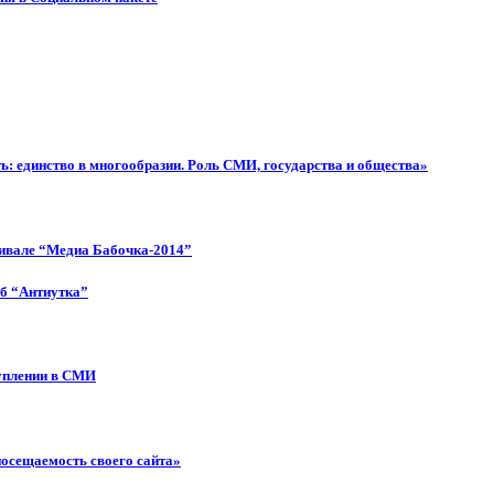
: единство в многообразии. Роль СМИ, государства и общества»
тивале “Медиа Бабочка-2014”
об “Антиутка”
туплении в СМИ
посещаемость своего сайта»