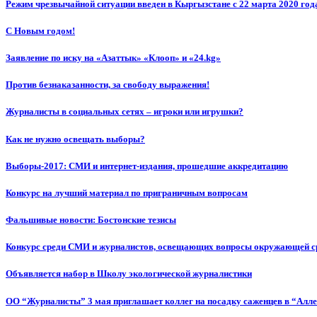
Режим чрезвычайной ситуации введен в Кыргызстане с 22 марта 2020 год
С Новым годом!
Заявление по иску на «Азаттык» «Клооп» и «24.kg»
Против безнаказанности, за свободу выражения!
Журналисты в социальных сетях – игроки или игрушки?
Как не нужно освещать выборы?
Выборы-2017: СМИ и интернет-издания, прошедшие аккредитацию
Конкурс на лучший материал по приграничным вопросам
Фальшивые новости: Бостонские тезисы
Конкурс среди СМИ и журналистов, освещающих вопросы окружающей с
Объявляется набор в Школу экологической журналистики
ОО “Журналисты” 3 мая приглашает коллег на посадку саженцев в “Алл