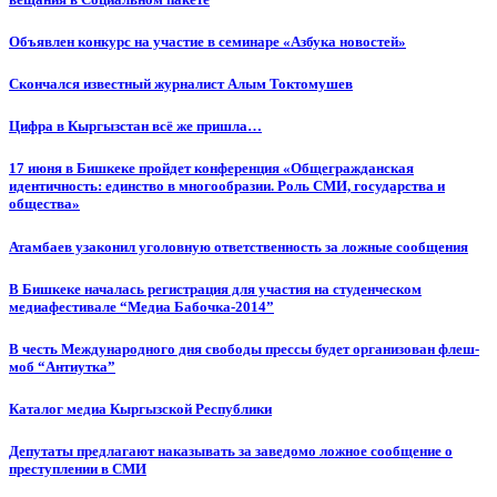
Объявлен конкурс на участие в семинаре «Азбука новостей»
Cкончался известный журналист Алым Токтомушев
Цифра в Кыргызстан всё же пришла…
17 июня в Бишкеке пройдет конференция «Общегражданская
идентичность: единство в многообразии. Роль СМИ, государства и
общества»
Атамбаев узаконил уголовную ответственность за ложные сообщения
В Бишкеке началась регистрация для участия на студенческом
медиафестивале “Медиа Бабочка-2014”
В честь Международного дня свободы прессы будет организован флеш-
моб “Антиутка”
Каталог медиа Кыргызской Республики
Депутаты предлагают наказывать за заведомо ложное сообщение о
преступлении в СМИ