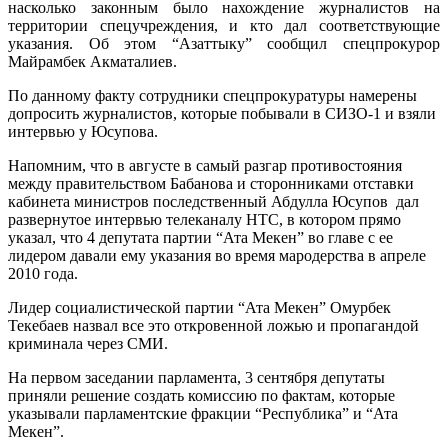
насколько законным было нахождение журналистов на
территории спецучреждения, и кто дал соответствующие
указания. Об этом “Азаттыку” сообщил спецпрокурор
Майрамбек Акматалиев.
По данному факту сотрудники спецпрокуратуры намерены
допросить журналистов, которые побывали в СИЗО-1 и взяли
интервью у Юсупова.
Напомним, что в августе в самый разгар противостояния
между правительством Бабанова и сторонниками отставки
кабинета министров последственный Абдулла Юсупов дал
развернутое интервью телеканалу НТС, в котором прямо
указал, что 4 депутата партии “Ата Мекен” во главе с ее
лидером давали ему указания во время мародерства в апреле
2010 года.
Лидер социалистической партии “Ата Мекен” Омурбек
Текебаев назвал все это откровенной ложью и пропагандой
криминала через СМИ.
На первом заседании парламента, 3 сентября депутаты
приняли решение создать комиссию по фактам, которые
указывали парламентские фракции “Республика” и “Ата
Мекен”.