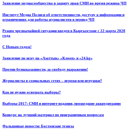
Заявление медиасообщества в защиту прав СМИ во время режима ЧП
Институт Медиа Полиси об ответственности, доступу к информации и
ограничениях для работы журналистов в период ЧП
Режим чрезвычайной ситуации введен в Кыргызстане с 22 марта 2020
года
С Новым годом!
Заявление по иску на «Азаттык» «Клооп» и «24.kg»
Против безнаказанности, за свободу выражения!
Журналисты в социальных сетях – игроки или игрушки?
Как не нужно освещать выборы?
Выборы-2017: СМИ и интернет-издания, прошедшие аккредитацию
Конкурс на лучший материал по приграничным вопросам
Фальшивые новости: Бостонские тезисы