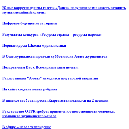
Юные корреспонденты газеты «Данек» получили возможность готовить
мультимедийный контент
Цифровое будущее не за горами
Результаты конкурса «Ресурсы страны – ресурсы народа»
Первые курсы Школы журналистики
В Оше журналисты провели субботник на Аллее журналистов
Поздравляем Вас с Всемирным днем печати!
Радиостанция “Алмаз” находится под угрозой закрытия
На сайте создана новая рубрика
В индексе свободы прессы Кыргызстан поднялся на 2 позиции
Руководство ОТРК требует привлечь к ответственности человека,
избившего журналистов канала
В эфире – новое телевидение