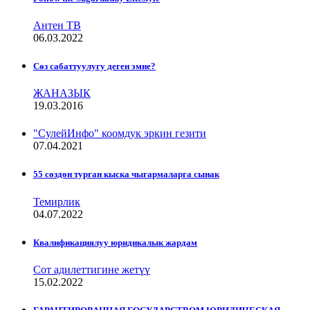
Антен ТВ
06.03.2022
Сѳз сабаттуулугу деген эмне?
ЖАНАЗЫК
19.03.2016
"СулейИнфо" коомдук эркин гезити
07.04.2021
55 сөздөн турган кыска чыгармаларга сынак
Темирлик
04.07.2022
Квалификациялуу юридикалык жардам
Сот адилеттигине жетүү
15.02.2022