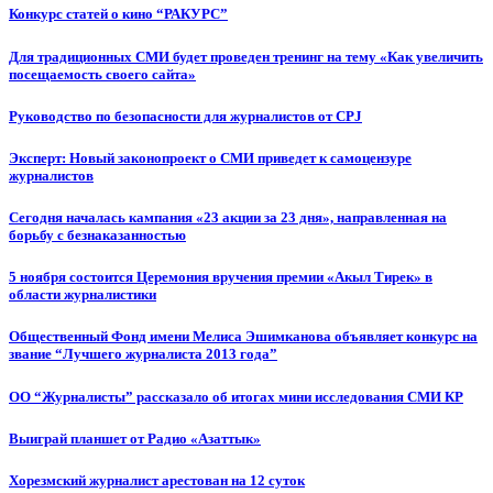
Конкурс статей о кино “РАКУРС”
Для традиционных СМИ будет проведен тренинг на тему «Как увеличить
посещаемость своего сайта»
Руководство по безопасности для журналистов от CPJ
Эксперт: Новый законопроект о СМИ приведет к самоцензуре
журналистов
Сегодня началась кампания «23 акции за 23 дня», направленная на
борьбу с безнаказанностью
5 ноября состоится Церемония вручения премии «Акыл Тирек» в
области журналистики
Общественный Фонд имени Мелиса Эшимканова объявляет конкурс на
звание “Лучшего журналиста 2013 года”
ОО “Журналисты” рассказало об итогах мини исследования СМИ КР
Выиграй планшет от Радио «Азаттык»
Хорезмский журналист арестован на 12 суток