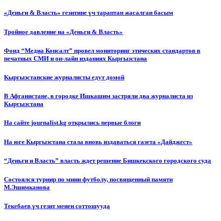
«Деньги & Власть» гезитине үч тараптан жасалган басым
Тройное давление на «Деньги & Власть»
Фонд “Медиа Консалт” провел мониторинг этических стандартов в
печатных СМИ и он-лайн изданиях Кыргызстана
Кыргызстанские журналисты едут домой
В Афганистане, в городке Ишкашим застряли два журналиста из
Кыргызстана
На сайте journalist.kg открылись первые блоги
На юге Кыргызстана стала вновь издаваться газета «Дайджест»
“Деньги и Власть” власть ждет решение Бишкекского городского суда
Состоялся турнир по мини футболу, посвященный памяти
М.Эшимканова
Текебаев үч гезит менен соттошууда