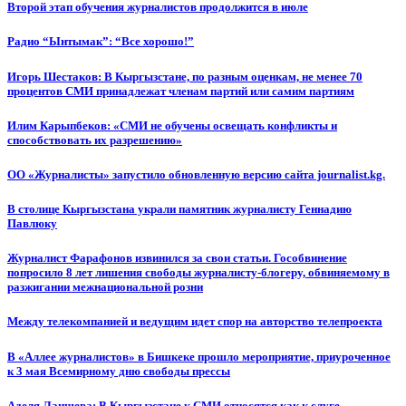
Второй этап обучения журналистов продолжится в июле
Радио “Ынтымак”: “Все хорошо!”
Игорь Шестаков: В Кыргызстане, по разным оценкам, не менее 70
процентов СМИ принадлежат членам партий или самим партиям
Илим Карыпбеков: «СМИ не обучены освещать конфликты и
способствовать их разрешению»
ОО «Журналисты» запустило обновленную версию сайта journalist.kg.
В столице Кыргызстана украли памятник журналисту Геннадию
Павлюку
Журналист Фарафонов извинился за свои статьи. Гособвинение
попросило 8 лет лишения свободы журналисту-блогеру, обвиняемому в
разжигании межнациональной розни
Между телекомпанией и ведущим идет спор на авторство телепроекта
В «Аллее журналистов» в Бишкеке прошло мероприятие, приуроченное
к 3 мая Всемирному дню свободы прессы
Аделя Лаишева: В Кыргызстане к СМИ относятся как к слуге