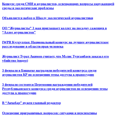
Конкурс среди СМИ и журналистов, освещающих вопросы окружающей
среды и экологические проблемы
Объявляется набор в Школу экологической журналистики
ОО “Журналисты” 3 мая приглашает коллег на посадку саженцев в
“Аллее журналистов”
IWPR Kyrgyzstan: Национальный конкурс на лучшее журналистское
расследование в области прав человека
Журналист Турат Акимов считает, что Мэлис Турганбаев заказал его
убийство (видео)
3 февраля в Бишкеке наградили победителей конкурса среди
журналистов КР по освещению темы доступа к правосудию
3 февраля состоится Церемония награждения победителей
Республиканского конкурса среди журналистов по освещению темы
доступа к правосудию
В “Акчабар” нужен главный редактор
Освещение приграничных вопросов: ситуация и перспективы