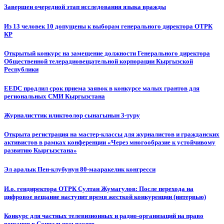
Завершен очередной этап исследования языка вражды
Из 13 человек 10 допущены к выборам генерального директора ОТРК
КР
Открытый конкурс на замещение должности Генерального директора
Общественной телерадиовещательной корпорации Кыргызской
Республики
EEDC продлил срок приема заявок в конкурсе малых грантов для
региональных СМИ Кыргызстана
Журналисттик иликтөөлөр сынагынын 3-туру
Открыта регистрация на мастер-классы для журналистов и гражданских
активистов в рамках конференции «Через многообразие к устойчивому
развитию Кыргызстана»
Эл аралык Пен-клубунун 80-мааракелик конгресси
И.о. гендиректора ОТРК Султан Жумагулов: После перехода на
цифровое вещание наступит время жесткой конкуренции (интервью)
Конкурс для частных телевизионных и радио-организаций на право
вещания в Социальном пакете