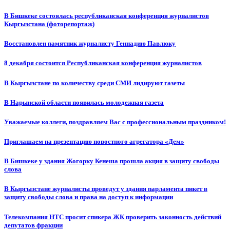
В Бишкеке состоялась республиканская конференция журналистов
Кыргызстана (фоторепортаж)
Восстановлен памятник журналисту Геннадию Павлюку
8 декабря состоится Республиканская конференция журналистов
В Кыргызстане по количеству среди СМИ лидируют газеты
В Нарынской области появилась молодежная газета
Уважаемые коллеги, поздравляем Вас с профессиональным праздником!
Приглашаем на презентацию новостного агрегатора «Дем»
В Бишкеке у здания Жогорку Кенеша прошла акция в защиту свободы
слова
В Кыргызстане журналисты проведут у здания парламента пикет в
защиту свободы слова и права на доступ к информации
Телекомпания НТС просит спикера ЖК проверить законность действий
депутатов фракции