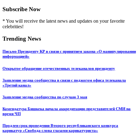
Subscribe Now
* You will receive the latest news and updates on your favorite
celebrities!
Trending News
Письмо Президенту КР в связи с принятием закона «О манипулировании
информацией»
Открытое обращение отечественных телеканалов президенту
Заявление медиа сообщества в связи с поджогом офиса телеканала
«Третий канал»
Заявление медиа сообщества по случаю 3 мая
Комендатура Бишкека начала аккредитацию представителей СМИ на
время ЧП
Продлен срок проведения Второго республиканского конкурса
карикатур «Свобода слова глазами карикатуриста»