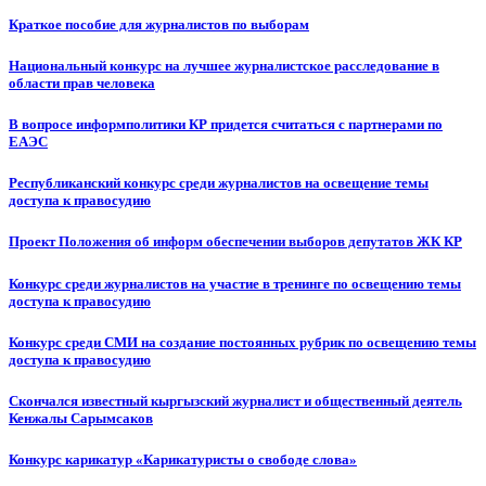
Краткое пособие для журналистов по выборам
Национальный конкурс на лучшее журналистское расследование в
области прав человека
В вопросе информполитики КР придется считаться с партнерами по
ЕАЭС
Республиканский конкурс среди журналистов на освещение темы
доступа к правосудию
Проект Положения об информ обеспечении выборов депутатов ЖК КР
Конкурс среди журналистов на участие в тренинге по освещению темы
доступа к правосудию
Конкурс среди СМИ на создание постоянных рубрик по освещению темы
доступа к правосудию
Скончался известный кыргызский журналист и общественный деятель
Кенжалы Сарымсаков
Конкурс карикатур «Карикатуристы о свободе слова»