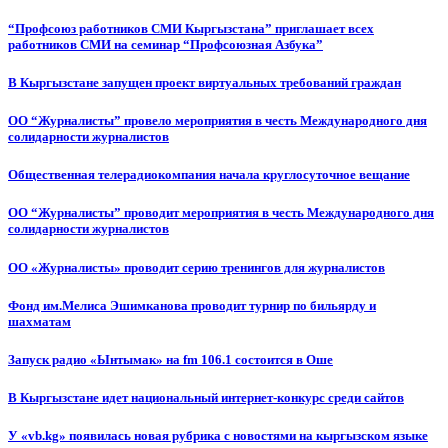
“Профсоюз работников СМИ Кыргызстана” приглашает всех
работников СМИ на семинар “Профсоюзная Азбука”
В Кыргызстане запущен проект виртуальных требований граждан
ОО “Журналисты” провело мероприятия в честь Международного дня
солидарности журналистов
Общественная телерадиокомпания начала круглосуточное вещание
ОО “Журналисты” проводит мероприятия в честь Международного дня
солидарности журналистов
ОО «Журналисты» проводит серию тренингов для журналистов
Фонд им.Мелиса Эшимканова проводит турнир по бильярду и
шахматам
Запуск радио «Ынтымак» на fm 106.1 состоится в Оше
В Кыргызстане идет национальный интернет-конкурс среди сайтов
У «vb.kg» появилась новая рубрика с новостями на кыргызском языке