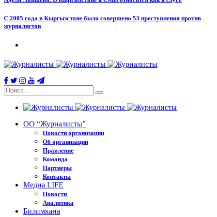
С 2005 года в Кыргызстане было совершено 53 преступления против
журналистов
ОО “Журналисты”
Новости организации
Об организации
Правление
Команда
Партнеры
Контакты
Медиа LIFE
Новости
Аналитика
Билимкана