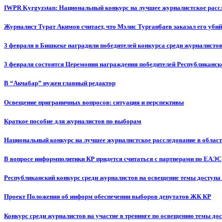
IWPR Kyrgyzstan: Национальный конкурс на лучшее журналистское рассл
Журналист Турат Акимов считает, что Мэлис Турганбаев заказал его убий
3 февраля в Бишкеке наградили победителей конкурса среди журналисто
3 февраля состоится Церемония награждения победителей Республиканск
В “Акчабар” нужен главный редактор
Освещение приграничных вопросов: ситуация и перспективы
Краткое пособие для журналистов по выборам
Национальный конкурс на лучшее журналистское расследование в област
В вопросе информполитики КР придется считаться с партнерами по ЕАЭС
Республиканский конкурс среди журналистов на освещение темы доступа
Проект Положения об информ обеспечении выборов депутатов ЖК КР
Конкурс среди журналистов на участие в тренинге по освещению темы до