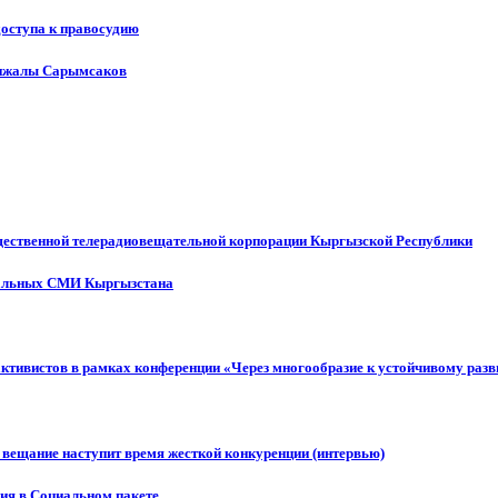
доступа к правосудию
енжалы Сарымсаков
щественной телерадиовещательной корпорации Кыргызской Республики
ональных СМИ Кыргызстана
активистов в рамках конференции «Через многообразие к устойчивому ра
 вещание наступит время жесткой конкуренции (интервью)
ния в Социальном пакете