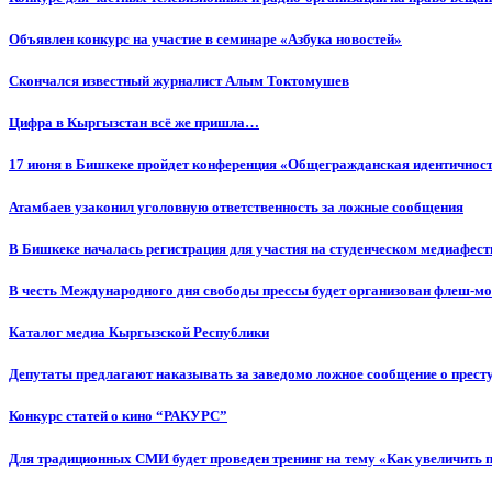
Объявлен конкурс на участие в семинаре «Азбука новостей»
Cкончался известный журналист Алым Токтомушев
Цифра в Кыргызстан всё же пришла…
17 июня в Бишкеке пройдет конференция «Общегражданская идентичность
Атамбаев узаконил уголовную ответственность за ложные сообщения
В Бишкеке началась регистрация для участия на студенческом медиафес
В честь Международного дня свободы прессы будет организован флеш-м
Каталог медиа Кыргызской Республики
Депутаты предлагают наказывать за заведомо ложное сообщение о прес
Конкурс статей о кино “РАКУРС”
Для традиционных СМИ будет проведен тренинг на тему «Как увеличить 