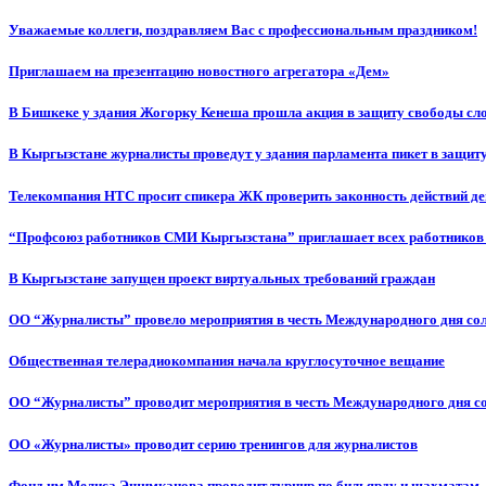
Уважаемые коллеги, поздравляем Вас с профессиональным праздником!
Приглашаем на презентацию новостного агрегатора «Дем»
В Бишкеке у здания Жогорку Кенеша прошла акция в защиту свободы сл
В Кыргызстане журналисты проведут у здания парламента пикет в защиту
Телекомпания НТС просит спикера ЖК проверить законность действий д
“Профсоюз работников СМИ Кыргызстана” приглашает всех работников
В Кыргызстане запущен проект виртуальных требований граждан
ОО “Журналисты” провело мероприятия в честь Международного дня со
Общественная телерадиокомпания начала круглосуточное вещание
ОО “Журналисты” проводит мероприятия в честь Международного дня с
ОО «Журналисты» проводит серию тренингов для журналистов
Фонд им.Мелиса Эшимканова проводит турнир по бильярду и шахматам