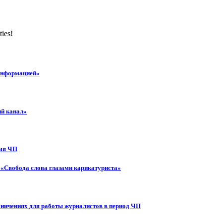
ties!
 информацией»
ий канал»
емя ЧП
 «Свобода слова глазами карикатуриста»
аничениях для работы журналистов в период ЧП