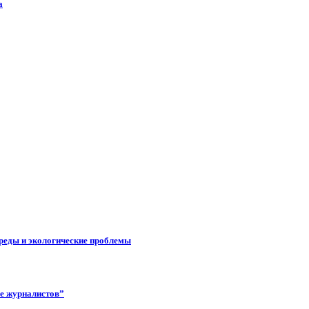
а
реды и экологические проблемы
ее журналистов”