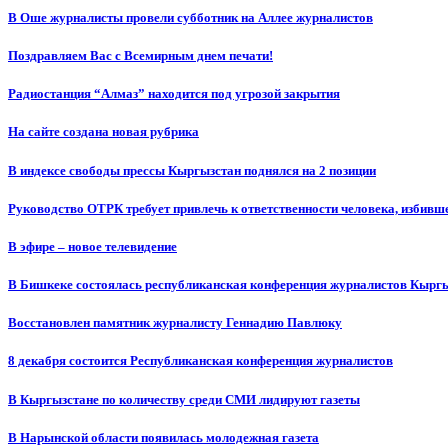
В Оше журналисты провели субботник на Аллее журналистов
Поздравляем Вас с Всемирным днем печати!
Радиостанция “Алмаз” находится под угрозой закрытия
На сайте создана новая рубрика
В индексе свободы прессы Кыргызстан поднялся на 2 позиции
Руководство ОТРК требует привлечь к ответственности человека, избивш
В эфире – новое телевидение
В Бишкеке состоялась республиканская конференция журналистов Кыргы
Восстановлен памятник журналисту Геннадию Павлюку
8 декабря состоится Республиканская конференция журналистов
В Кыргызстане по количеству среди СМИ лидируют газеты
В Нарынской области появилась молодежная газета