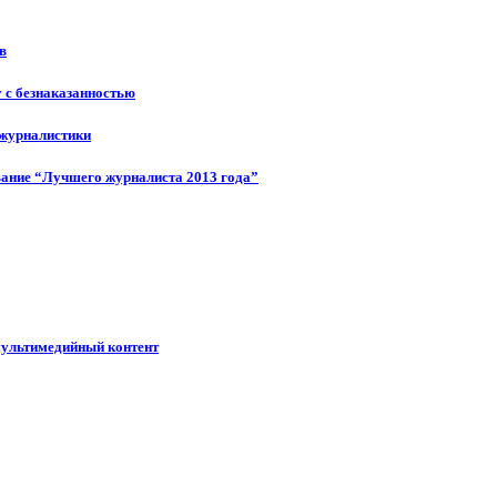
в
у с безнаказанностью
 журналистики
ание “Лучшего журналиста 2013 года”
мультимедийный контент