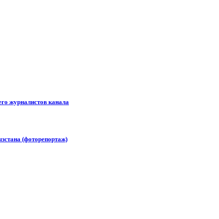
его журналистов канала
зстана (фоторепортаж)