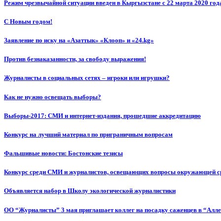
Режим чрезвычайной ситуации введен в Кыргызстане с 22 марта 2020 год
С Новым годом!
Заявление по иску на «Азаттык» «Клооп» и «24.kg»
Против безнаказанности, за свободу выражения!
Журналисты в социальных сетях – игроки или игрушки?
Как не нужно освещать выборы?
Выборы-2017: СМИ и интернет-издания, прошедшие аккредитацию
Конкурс на лучший материал по приграничным вопросам
Фальшивые новости: Бостонские тезисы
Конкурс среди СМИ и журналистов, освещающих вопросы окружающей с
Объявляется набор в Школу экологической журналистики
ОО “Журналисты” 3 мая приглашает коллег на посадку саженцев в “Алл