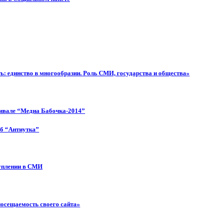
: единство в многообразии. Роль СМИ, государства и общества»
тивале “Медиа Бабочка-2014”
об “Антиутка”
туплении в СМИ
посещаемость своего сайта»