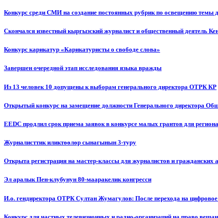
Конкурс среди СМИ на создание постоянных рубрик по освещению темы 
Скончался известный кыргызский журналист и общественный деятель К
Конкурс карикатур «Карикатуристы о свободе слова»
Завершен очередной этап исследования языка вражды
Из 13 человек 10 допущены к выборам генерального директора ОТРК КР
Открытый конкурс на замещение должности Генерального директора Об
EEDC продлил срок приема заявок в конкурсе малых грантов для реги
Журналисттик иликтөөлөр сынагынын 3-туру
Открыта регистрация на мастер-классы для журналистов и гражданских 
Эл аралык Пен-клубунун 80-мааракелик конгресси
И.о. гендиректора ОТРК Султан Жумагулов: После перехода на цифровое
Конкурс для частных телевизионных и радио-организаций на право веща