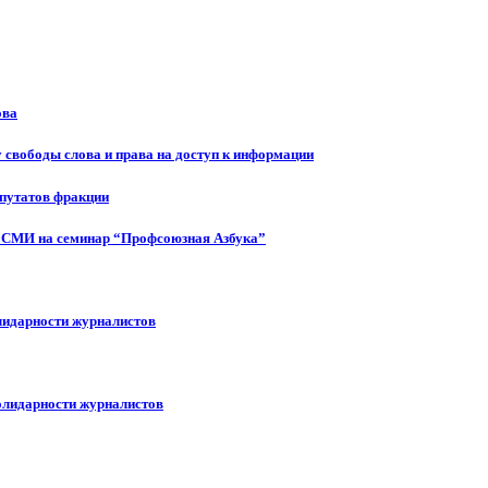
ова
 свободы слова и права на доступ к информации
епутатов фракции
 СМИ на семинар “Профсоюзная Азбука”
лидарности журналистов
олидарности журналистов