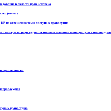
едование в области прав человека
ство (видео)
в КР по освещению темы доступа к правосудию
ого конкурса среди журналистов по освещению темы доступа к правосудию
и прав человека
 к правосудию
ступа к правосудию