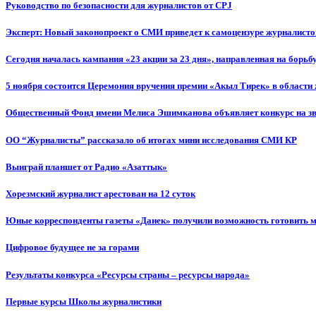
Руководство по безопасности для журналистов от CPJ
Эксперт: Новый законопроект о СМИ приведет к самоцензуре журналисто
Сегодня началась кампания «23 акции за 23 дня», направленная на борьб
5 ноября состоится Церемония вручения премии «Акыл Тирек» в области
Общественный Фонд имени Мелиса Эшимканова объявляет конкурс на зв
ОО “Журналисты” рассказало об итогах мини исследования СМИ КР
Выиграй планшет от Радио «Азаттык»
Хорезмский журналист арестован на 12 суток
Юные корреспонденты газеты «Данек» получили возможность готовить 
Цифровое будущее не за горами
Результаты конкурса «Ресурсы страны – ресурсы народа»
Первые курсы Школы журналистики