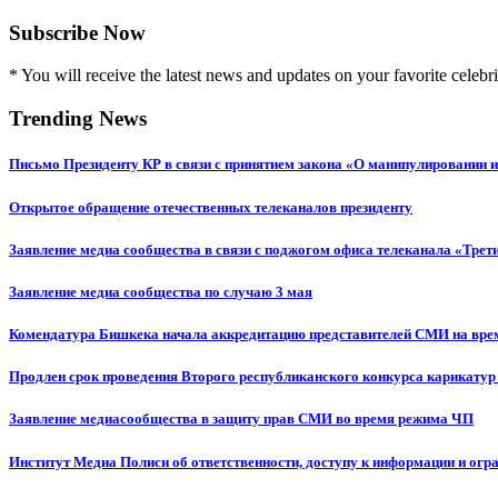
Subscribe Now
* You will receive the latest news and updates on your favorite celebri
Trending News
Письмо Президенту КР в связи с принятием закона «О манипулировании
Открытое обращение отечественных телеканалов президенту
Заявление медиа сообщества в связи с поджогом офиса телеканала «Трет
Заявление медиа сообщества по случаю 3 мая
Комендатура Бишкека начала аккредитацию представителей СМИ на вр
Продлен срок проведения Второго республиканского конкурса карикатур
Заявление медиасообщества в защиту прав СМИ во время режима ЧП
Институт Медиа Полиси об ответственности, доступу к информации и огр