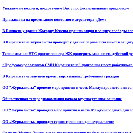
Уважаемые коллеги, поздравляем Вас с профессиональным праздником!
Приглашаем на презентацию новостного агрегатора «Дем»
В Бишкеке у здания Жогорку Кенеша прошла акция в защиту свободы сл
В Кыргызстане журналисты проведут у здания парламента пикет в защиту
Телекомпания НТС просит спикера ЖК проверить законность действий д
“Профсоюз работников СМИ Кыргызстана” приглашает всех работников
В Кыргызстане запущен проект виртуальных требований граждан
ОО “Журналисты” провело мероприятия в честь Международного дня со
Общественная телерадиокомпания начала круглосуточное вещание
ОО “Журналисты” проводит мероприятия в честь Международного дня с
ОО «Журналисты» проводит серию тренингов для журналистов
Фонд им.Мелиса Эшимканова проводит турнир по бильярду и шахматам