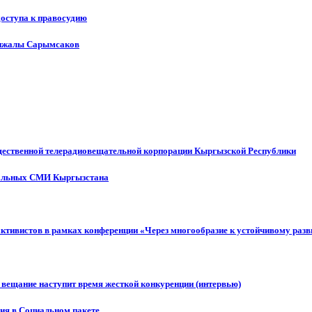
доступа к правосудию
енжалы Сарымсаков
щественной телерадиовещательной корпорации Кыргызской Республики
ональных СМИ Кыргызстана
активистов в рамках конференции «Через многообразие к устойчивому ра
 вещание наступит время жесткой конкуренции (интервью)
ния в Социальном пакете