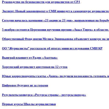
Руководство по безопасности для журналистов от CPJ
Эксперт: Новый законопроект о СМИ приведет к самоцензуре журналисто
Сегодня началась кампания «23 акции за 23 дня», направленная на борьб
5 ноября состоится Церемония вручения премии «Акыл Тирек» в области
Общественный Фонд имени Мелиса Эшимканова объявляет конкурс на зв
ОО “Журналисты” рассказало об итогах мини исследования СМИ КР
Выиграй планшет от Радио «Азаттык»
Хорезмский журналист арестован на 12 суток
Юные корреспонденты газеты «Данек» получили возможность готовить 
Цифровое будущее не за горами
Результаты конкурса «Ресурсы страны – ресурсы народа»
Первые курсы Школы журналистики