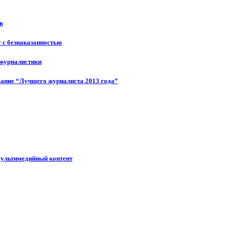
в
у с безнаказанностью
 журналистики
ание “Лучшего журналиста 2013 года”
мультимедийный контент