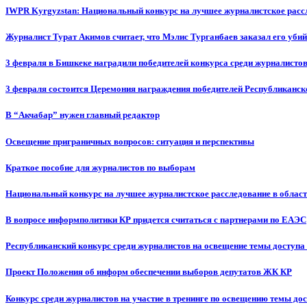
IWPR Kyrgyzstan: Национальный конкурс на лучшее журналистское рассл
Журналист Турат Акимов считает, что Мэлис Турганбаев заказал его убий
3 февраля в Бишкеке наградили победителей конкурса среди журналисто
3 февраля состоится Церемония награждения победителей Республиканск
В “Акчабар” нужен главный редактор
Освещение приграничных вопросов: ситуация и перспективы
Краткое пособие для журналистов по выборам
Национальный конкурс на лучшее журналистское расследование в област
В вопросе информполитики КР придется считаться с партнерами по ЕАЭС
Республиканский конкурс среди журналистов на освещение темы доступа
Проект Положения об информ обеспечении выборов депутатов ЖК КР
Конкурс среди журналистов на участие в тренинге по освещению темы до