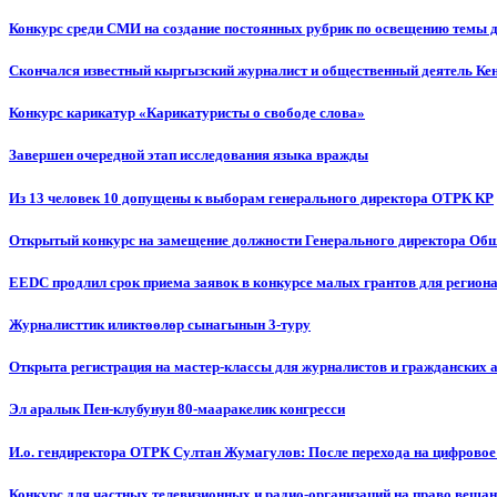
Конкурс среди СМИ на создание постоянных рубрик по освещению темы 
Скончался известный кыргызский журналист и общественный деятель К
Конкурс карикатур «Карикатуристы о свободе слова»
Завершен очередной этап исследования языка вражды
Из 13 человек 10 допущены к выборам генерального директора ОТРК КР
Открытый конкурс на замещение должности Генерального директора Об
EEDC продлил срок приема заявок в конкурсе малых грантов для реги
Журналисттик иликтөөлөр сынагынын 3-туру
Открыта регистрация на мастер-классы для журналистов и гражданских 
Эл аралык Пен-клубунун 80-мааракелик конгресси
И.о. гендиректора ОТРК Султан Жумагулов: После перехода на цифровое
Конкурс для частных телевизионных и радио-организаций на право веща