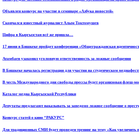
Объявлен конкурс на участие в семинаре «Азбука новостей»
Cкончался известный журналист Алым Токтомушев
Цифра в Кыргызстан всё же пришла…
17 июня в Бишкеке пройдет конференция «Общегражданская идентичность
Атамбаев узаконил уголовную ответственность за ложные сообщения
В Бишкеке началась регистрация для участия на студенческом медиафес
В честь Международного дня свободы прессы будет организован флеш-м
Каталог медиа Кыргызской Республики
Депутаты предлагают наказывать за заведомо ложное сообщение о прес
Конкурс статей о кино “РАКУРС”
Для традиционных СМИ будет проведен тренинг на тему «Как увеличить 