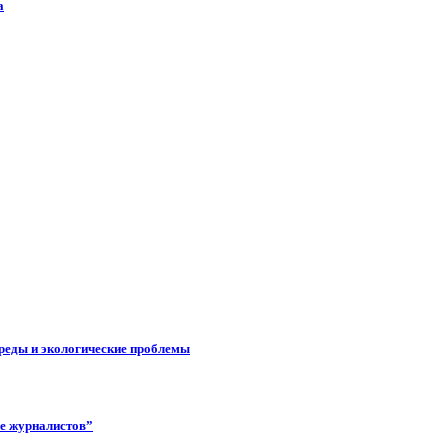
а
реды и экологические проблемы
ее журналистов”