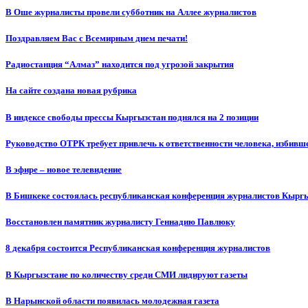
В Оше журналисты провели субботник на Аллее журналистов
Поздравляем Вас с Всемирным днем печати!
Радиостанция “Алмаз” находится под угрозой закрытия
На сайте создана новая рубрика
В индексе свободы прессы Кыргызстан поднялся на 2 позиции
Руководство ОТРК требует привлечь к ответственности человека, избивш
В эфире – новое телевидение
В Бишкеке состоялась республиканская конференция журналистов Кыргы
Восстановлен памятник журналисту Геннадию Павлюку
8 декабря состоится Республиканская конференция журналистов
В Кыргызстане по количеству среди СМИ лидируют газеты
В Нарынской области появилась молодежная газета