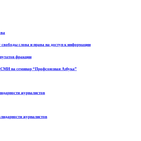
ова
 свободы слова и права на доступ к информации
епутатов фракции
 СМИ на семинар “Профсоюзная Азбука”
лидарности журналистов
олидарности журналистов