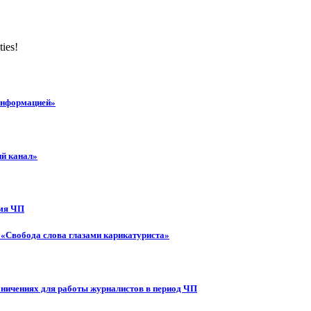
ties!
 информацией»
ий канал»
емя ЧП
 «Свобода слова глазами карикатуриста»
аничениях для работы журналистов в период ЧП