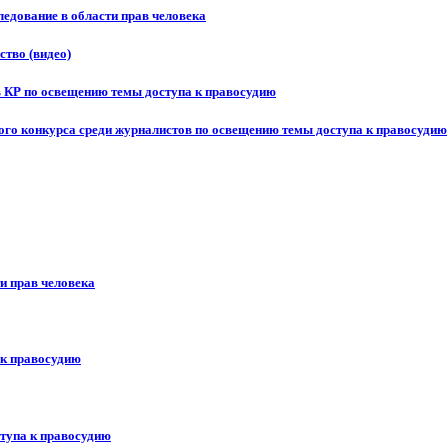
едование в области прав человека
ство (видео)
в КР по освещению темы доступа к правосудию
ого конкурса среди журналистов по освещению темы доступа к правосудию
и прав человека
 к правосудию
ступа к правосудию