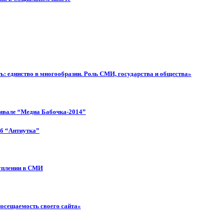
: единство в многообразии. Роль СМИ, государства и общества»
тивале “Медиа Бабочка-2014”
об “Антиутка”
туплении в СМИ
посещаемость своего сайта»