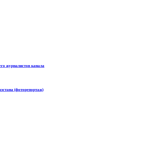
его журналистов канала
зстана (фоторепортаж)