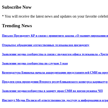
Subscribe Now
* You will receive the latest news and updates on your favorite celebri
Trending News
Письмо Президенту КР в связи с принятием закона «О манипулировании
Открытое обращение отечественных телеканалов президенту
Заявление медиа сообщества в связи с поджогом офиса телеканала «Трет
Заявление медиа сообщества по случаю 3 мая
Комендатура Бишкека начала аккредитацию представителей СМИ на вр
Продлен срок проведения Второго республиканского конкурса карикатур
Заявление медиасообщества в защиту прав СМИ во время режима ЧП
Институт Медиа Полиси об ответственности, доступу к информации и огр