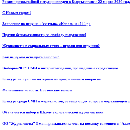
Режим чрезвычайной ситуации введен в Кыргызстане с 22 марта 2020 год
С Новым годом!
Заявление по иску на «Азаттык» «Клооп» и «24.kg»
Против безнаказанности, за свободу выражения!
Журналисты в социальных сетях – игроки или игрушки?
Как не нужно освещать выборы?
Выборы-2017: СМИ и интернет-издания, прошедшие аккредитацию
Конкурс на лучший материал по приграничным вопросам
Фальшивые новости: Бостонские тезисы
Конкурс среди СМИ и журналистов, освещающих вопросы окружающей с
Объявляется набор в Школу экологической журналистики
ОО “Журналисты” 3 мая приглашает коллег на посадку саженцев в “Алл