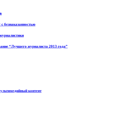
в
у с безнаказанностью
 журналистики
ание “Лучшего журналиста 2013 года”
мультимедийный контент