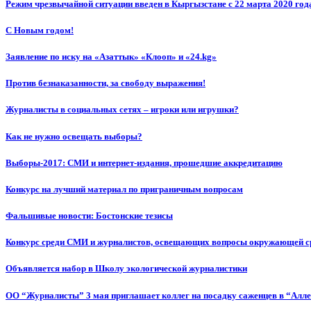
Режим чрезвычайной ситуации введен в Кыргызстане с 22 марта 2020 год
С Новым годом!
Заявление по иску на «Азаттык» «Клооп» и «24.kg»
Против безнаказанности, за свободу выражения!
Журналисты в социальных сетях – игроки или игрушки?
Как не нужно освещать выборы?
Выборы-2017: СМИ и интернет-издания, прошедшие аккредитацию
Конкурс на лучший материал по приграничным вопросам
Фальшивые новости: Бостонские тезисы
Конкурс среди СМИ и журналистов, освещающих вопросы окружающей с
Объявляется набор в Школу экологической журналистики
ОО “Журналисты” 3 мая приглашает коллег на посадку саженцев в “Алл