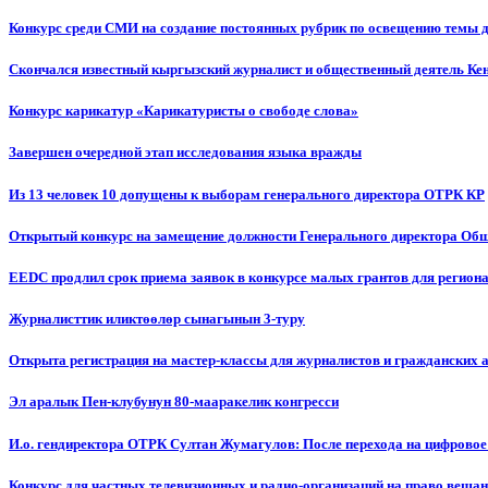
Конкурс среди СМИ на создание постоянных рубрик по освещению темы 
Скончался известный кыргызский журналист и общественный деятель К
Конкурс карикатур «Карикатуристы о свободе слова»
Завершен очередной этап исследования языка вражды
Из 13 человек 10 допущены к выборам генерального директора ОТРК КР
Открытый конкурс на замещение должности Генерального директора Об
EEDC продлил срок приема заявок в конкурсе малых грантов для реги
Журналисттик иликтөөлөр сынагынын 3-туру
Открыта регистрация на мастер-классы для журналистов и гражданских 
Эл аралык Пен-клубунун 80-мааракелик конгресси
И.о. гендиректора ОТРК Султан Жумагулов: После перехода на цифровое
Конкурс для частных телевизионных и радио-организаций на право веща