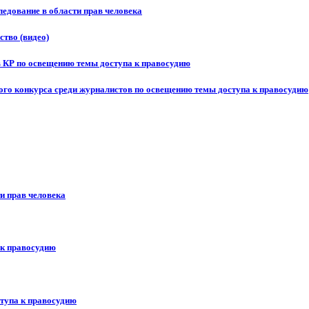
едование в области прав человека
ство (видео)
в КР по освещению темы доступа к правосудию
ого конкурса среди журналистов по освещению темы доступа к правосудию
и прав человека
 к правосудию
ступа к правосудию