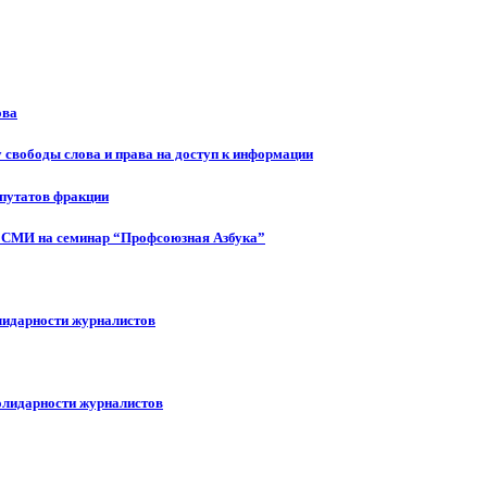
ова
 свободы слова и права на доступ к информации
епутатов фракции
 СМИ на семинар “Профсоюзная Азбука”
лидарности журналистов
олидарности журналистов