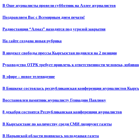
В Оше журналисты провели субботник на Аллее журналистов
Поздравляем Вас с Всемирным днем печати!
Радиостанция “Алмаз” находится под угрозой закрытия
На сайте создана новая рубрика
В индексе свободы прессы Кыргызстан поднялся на 2 позиции
Руководство ОТРК требует привлечь к ответственности человека, избивш
В эфире – новое телевидение
В Бишкеке состоялась республиканская конференция журналистов Кыргы
Восстановлен памятник журналисту Геннадию Павлюку
8 декабря состоится Республиканская конференция журналистов
В Кыргызстане по количеству среди СМИ лидируют газеты
В Нарынской области появилась молодежная газета