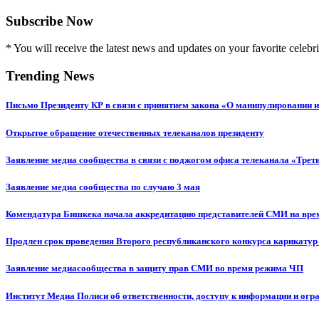
Subscribe Now
* You will receive the latest news and updates on your favorite celebri
Trending News
Письмо Президенту КР в связи с принятием закона «О манипулировании
Открытое обращение отечественных телеканалов президенту
Заявление медиа сообщества в связи с поджогом офиса телеканала «Трет
Заявление медиа сообщества по случаю 3 мая
Комендатура Бишкека начала аккредитацию представителей СМИ на вр
Продлен срок проведения Второго республиканского конкурса карикатур
Заявление медиасообщества в защиту прав СМИ во время режима ЧП
Институт Медиа Полиси об ответственности, доступу к информации и огр