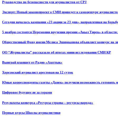
Руководство по безопасности для журналистов от CPJ
Эксперт: Новый законопроект о СМИ приведет к самоцензуре журналисто
Сегодня началась кампания «23 акции за 23 дня», направленная на борьб
5 ноября состоится Церемония вручения премии «Акыл Тирек» в области
Общественный Фонд имени Мелиса Эшимканова объявляет конкурс на зв
ОО “Журналисты” рассказало об итогах мини исследования СМИ КР
Выиграй планшет от Радио «Азаттык»
Хорезмский журналист арестован на 12 суток
Юные корреспонденты газеты «Данек» получили возможность готовить 
Цифровое будущее не за горами
Результаты конкурса «Ресурсы страны – ресурсы народа»
Первые курсы Школы журналистики