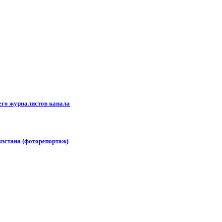
его журналистов канала
зстана (фоторепортаж)