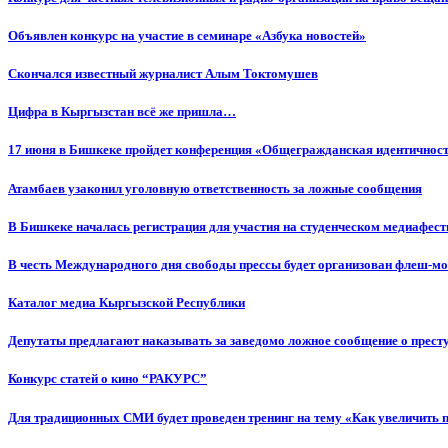
Объявлен конкурс на участие в семинаре «Азбука новостей»
Cкончался известный журналист Алым Токтомушев
Цифра в Кыргызстан всё же пришла…
17 июня в Бишкеке пройдет конференция «Общегражданская идентичность
Атамбаев узаконил уголовную ответственность за ложные сообщения
В Бишкеке началась регистрация для участия на студенческом медиафес
В честь Международного дня свободы прессы будет организован флеш-м
Каталог медиа Кыргызской Республики
Депутаты предлагают наказывать за заведомо ложное сообщение о прес
Конкурс статей о кино “РАКУРС”
Для традиционных СМИ будет проведен тренинг на тему «Как увеличить 