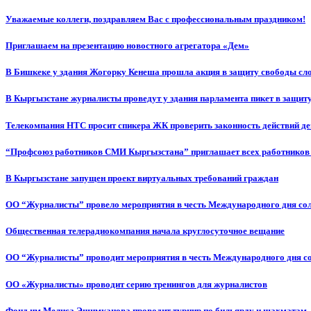
Уважаемые коллеги, поздравляем Вас с профессиональным праздником!
Приглашаем на презентацию новостного агрегатора «Дем»
В Бишкеке у здания Жогорку Кенеша прошла акция в защиту свободы сл
В Кыргызстане журналисты проведут у здания парламента пикет в защиту
Телекомпания НТС просит спикера ЖК проверить законность действий д
“Профсоюз работников СМИ Кыргызстана” приглашает всех работников
В Кыргызстане запущен проект виртуальных требований граждан
ОО “Журналисты” провело мероприятия в честь Международного дня со
Общественная телерадиокомпания начала круглосуточное вещание
ОО “Журналисты” проводит мероприятия в честь Международного дня с
ОО «Журналисты» проводит серию тренингов для журналистов
Фонд им.Мелиса Эшимканова проводит турнир по бильярду и шахматам