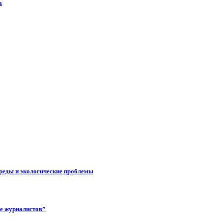
а
реды и экологические проблемы
ее журналистов”