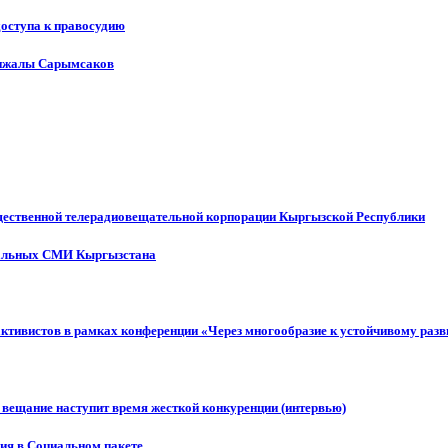
доступа к правосудию
енжалы Сарымсаков
щественной телерадиовещательной корпорации Кыргызской Республики
ональных СМИ Кыргызстана
активистов в рамках конференции «Через многообразие к устойчивому ра
 вещание наступит время жесткой конкуренции (интервью)
ния в Социальном пакете