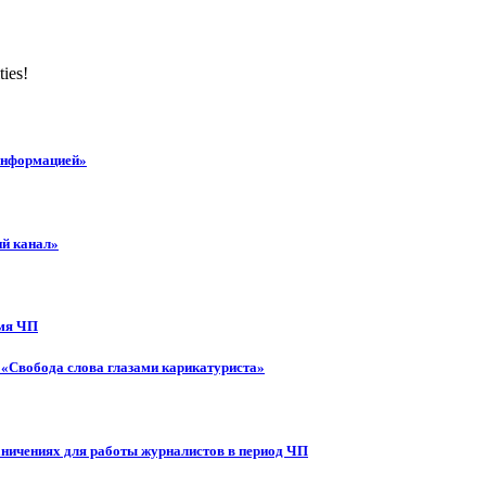
ties!
 информацией»
ий канал»
емя ЧП
 «Свобода слова глазами карикатуриста»
аничениях для работы журналистов в период ЧП