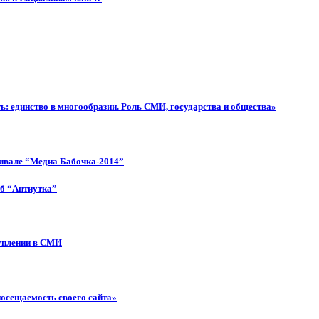
: единство в многообразии. Роль СМИ, государства и общества»
тивале “Медиа Бабочка-2014”
об “Антиутка”
туплении в СМИ
посещаемость своего сайта»