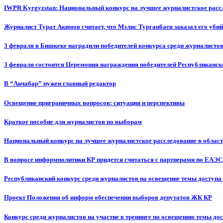
IWPR Kyrgyzstan: Национальный конкурс на лучшее журналистское рассл
Журналист Турат Акимов считает, что Мэлис Турганбаев заказал его убий
3 февраля в Бишкеке наградили победителей конкурса среди журналисто
3 февраля состоится Церемония награждения победителей Республиканск
В “Акчабар” нужен главный редактор
Освещение приграничных вопросов: ситуация и перспективы
Краткое пособие для журналистов по выборам
Национальный конкурс на лучшее журналистское расследование в област
В вопросе информполитики КР придется считаться с партнерами по ЕАЭС
Республиканский конкурс среди журналистов на освещение темы доступа
Проект Положения об информ обеспечении выборов депутатов ЖК КР
Конкурс среди журналистов на участие в тренинге по освещению темы до