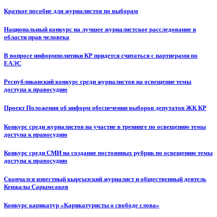
Краткое пособие для журналистов по выборам
Национальный конкурс на лучшее журналистское расследование в
области прав человека
В вопросе информполитики КР придется считаться с партнерами по
ЕАЭС
Республиканский конкурс среди журналистов на освещение темы
доступа к правосудию
Проект Положения об информ обеспечении выборов депутатов ЖК КР
Конкурс среди журналистов на участие в тренинге по освещению темы
доступа к правосудию
Конкурс среди СМИ на создание постоянных рубрик по освещению темы
доступа к правосудию
Скончался известный кыргызский журналист и общественный деятель
Кенжалы Сарымсаков
Конкурс карикатур «Карикатуристы о свободе слова»