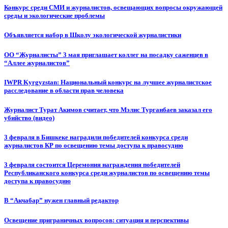
Конкурс среди СМИ и журналистов, освещающих вопросы окружающей
среды и экологические проблемы
Объявляется набор в Школу экологической журналистики
ОО “Журналисты” 3 мая приглашает коллег на посадку саженцев в
“Аллее журналистов”
IWPR Kyrgyzstan: Национальный конкурс на лучшее журналистское
расследование в области прав человека
Журналист Турат Акимов считает, что Мэлис Турганбаев заказал его
убийство (видео)
3 февраля в Бишкеке наградили победителей конкурса среди
журналистов КР по освещению темы доступа к правосудию
3 февраля состоится Церемония награждения победителей
Республиканского конкурса среди журналистов по освещению темы
доступа к правосудию
В “Акчабар” нужен главный редактор
Освещение приграничных вопросов: ситуация и перспективы