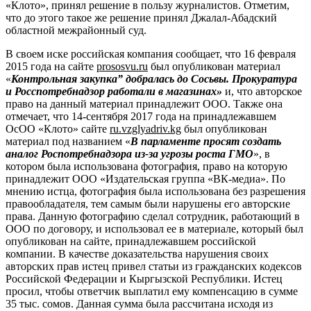
«Клото», принял решение в пользу журналистов. Отметим,
что до этого такое же решение принял Джалал-Абадский
областной межрайонный суд.
В своем иске российская компания сообщает, что 16 февраля
2015 года на сайте
prososvu.ru
был опубликован материал
«
Контрольная закупка” добралась до Сосьвы. Прокуратура
и Росспотребнадзор работали в магазинах»
и, что авторское
право на данный материал принадлежит ООО. Также она
отмечает, что 14-сентября 2017 года на принадлежавшем
ОсОО «Клото» сайте
ru.vzglyadriv.kg
был опубликован
материал под названием «
В парламенте просят создать
аналог Роспотребнадзора из-за угрозы роста ГМО
», в
котором была использована фотография, право на которую
принадлежит ООО «Издательская группа «ВК-медиа». По
мнению истца, фотография была использована без разрешения
правообладателя, тем самым были нарушены его авторские
права. Данную фотографию сделал сотрудник, работающий в
ООО по договору, и использовал ее в материале, который был
опубликован на сайте, принадлежавшем российской
компании. В качестве доказательства нарушения своих
авторских прав истец привел статьи из гражданских кодексов
Российской Федерации и Кыргызской Республики. Истец
просил, чтобы ответчик выплатил ему компенсацию в сумме
35 тыс. сомов. Данная сумма была рассчитана исходя из