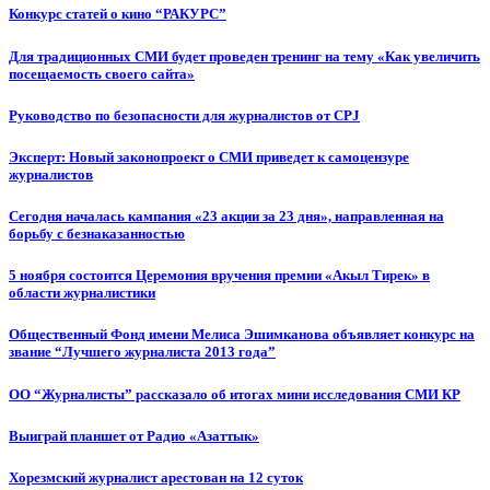
Конкурс статей о кино “РАКУРС”
Для традиционных СМИ будет проведен тренинг на тему «Как увеличить
посещаемость своего сайта»
Руководство по безопасности для журналистов от CPJ
Эксперт: Новый законопроект о СМИ приведет к самоцензуре
журналистов
Сегодня началась кампания «23 акции за 23 дня», направленная на
борьбу с безнаказанностью
5 ноября состоится Церемония вручения премии «Акыл Тирек» в
области журналистики
Общественный Фонд имени Мелиса Эшимканова объявляет конкурс на
звание “Лучшего журналиста 2013 года”
ОО “Журналисты” рассказало об итогах мини исследования СМИ КР
Выиграй планшет от Радио «Азаттык»
Хорезмский журналист арестован на 12 суток