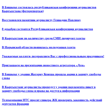
В Бишкеке состоялась республиканская конференция журналистов
Кыргызстана (фоторепортаж)
Восстановлен памятник журналисту Геннадию Павлюку
8 декабря состоится Республиканская конференция журналистов
В Кыргызстане по количеству среди СМИ лидируют газеты
В Нарынской области появилась молодежная газета
Уважаемые коллеги, поздравляем Вас с профессиональным праздником!
Приглашаем на презентацию новостного агрегатора «Дем»
В Бишкеке у здания Жогорку Кенеша прошла акция в защиту свободы
слова
В Кыргызстане журналисты проведут у здания парламента пикет в
защиту свободы слова и права на доступ к информации
Телекомпания НТС просит спикера ЖК проверить законность действий
депутатов фракции