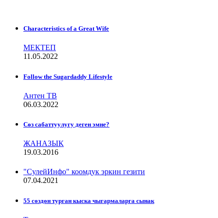
Characteristics of a Great Wife
МЕКТЕП
11.05.2022
Follow the Sugardaddy Lifestyle
Антен ТВ
06.03.2022
Сѳз сабаттуулугу деген эмне?
ЖАНАЗЫК
19.03.2016
"СулейИнфо" коомдук эркин гезити
07.04.2021
55 сөздөн турган кыска чыгармаларга сынак