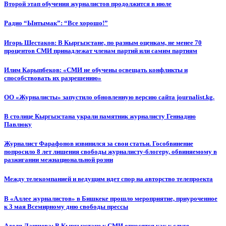
Второй этап обучения журналистов продолжится в июле
Радио “Ынтымак”: “Все хорошо!”
Игорь Шестаков: В Кыргызстане, по разным оценкам, не менее 70
процентов СМИ принадлежат членам партий или самим партиям
Илим Карыпбеков: «СМИ не обучены освещать конфликты и
способствовать их разрешению»
ОО «Журналисты» запустило обновленную версию сайта journalist.kg.
В столице Кыргызстана украли памятник журналисту Геннадию
Павлюку
Журналист Фарафонов извинился за свои статьи. Гособвинение
попросило 8 лет лишения свободы журналисту-блогеру, обвиняемому в
разжигании межнациональной розни
Между телекомпанией и ведущим идет спор на авторство телепроекта
В «Аллее журналистов» в Бишкеке прошло мероприятие, приуроченное
к 3 мая Всемирному дню свободы прессы
Аделя Лаишева: В Кыргызстане к СМИ относятся как к слуге