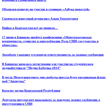
Объявлен конкурс на участие в семинаре «Азбука новостей»
Cкончался известный журналист Алым Токтомушев
Цифра в Кыргызстан всё же пришла…
17 июня в Бишкеке пройдет конференция «Общегражданская
идентичность: единство в многообразии. Роль СМИ, государства и
общества»
Атамбаев узаконил уголовную ответственность за ложные сообщения
В Бишкеке началась регистрация для участия на студенческом
медиафестивале “Медиа Бабочка-2014”
В честь Международного дня свободы прессы будет организован флеш-
моб “Антиутка”
Каталог медиа Кыргызской Республики
Депутаты предлагают наказывать за заведомо ложное сообщение о
преступлении в СМИ