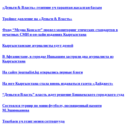
«Деньги & Власть» гезитине үч тараптан жасалган басым
Тройное давление на «Деньги & Власть»
Фонд “Медиа Консалт” провел мониторинг этических стандартов в
печатных СМИ и он-лайн изданиях Кыргызстана
Кыргызстанские журналисты едут домой
В Афганистане, в городке Ишкашим застряли два журналиста из
Кыргызстана
На сайте journalist.kg открылись первые блоги
На юге Кыргызстана стала вновь издаваться газета «Дайджест»
“Деньги и Власть” власть ждет решение Бишкекского городского суда
Состоялся турнир по мини футболу, посвященный памяти
М.Эшимканова
Текебаев үч гезит менен соттошууда