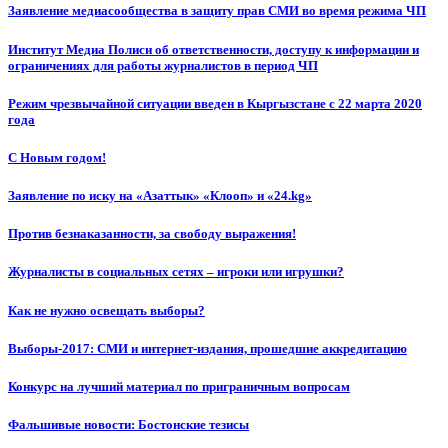
Заявление медиасообщества в защиту прав СМИ во время режима ЧП
Институт Медиа Полиси об ответственности, доступу к информации и
ограничениях для работы журналистов в период ЧП
Режим чрезвычайной ситуации введен в Кыргызстане с 22 марта 2020
года
С Новым годом!
Заявление по иску на «Азаттык» «Клооп» и «24.kg»
Против безнаказанности, за свободу выражения!
Журналисты в социальных сетях – игроки или игрушки?
Как не нужно освещать выборы?
Выборы-2017: СМИ и интернет-издания, прошедшие аккредитацию
Конкурс на лучший материал по приграничным вопросам
Фальшивые новости: Бостонские тезисы