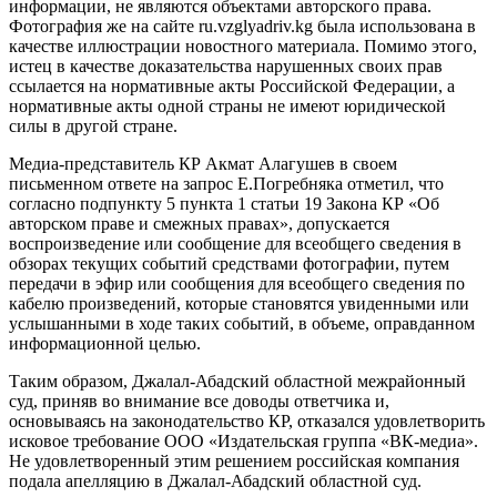
информации, не являются объектами авторского права.
Фотография же на сайте ru.vzglyadriv.kg была использована в
качестве иллюстрации новостного материала. Помимо этого,
истец в качестве доказательства нарушенных своих прав
ссылается на нормативные акты Российской Федерации, а
нормативные акты одной страны не имеют юридической
силы в другой стране.
Медиа-представитель КР Акмат Алагушев в своем
письменном ответе на запрос Е.Погребняка отметил, что
согласно подпункту 5 пункта 1 статьи 19 Закона КР «Об
авторском праве и смежных правах», допускается
воспроизведение или сообщение для всеобщего сведения в
обзорах текущих событий средствами фотографии, путем
передачи в эфир или сообщения для всеобщего сведения по
кабелю произведений, которые становятся увиденными или
услышанными в ходе таких событий, в объеме, оправданном
информационной целью.
Таким образом, Джалал-Абадский областной межрайонный
суд, приняв во внимание все доводы ответчика и,
основываясь на законодательство КР, отказался удовлетворить
исковое требование ООО «Издательская группа «ВК-медиа».
Не удовлетворенный этим решением российская компания
подала апелляцию в Джалал-Абадский областной суд.