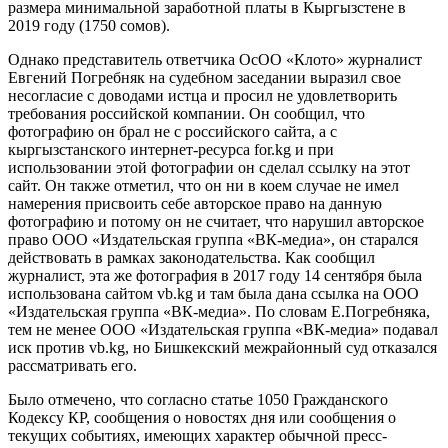
размера минимальной заработной платы в Кыргызстене в
2019 году (1750 сомов).
Однако представитель ответчика ОсОО «Клото» журналист
Евгений Погребняк на судебном заседании выразил свое
несогласие с доводами истца и просил не удовлетворить
требования российской компании. Он сообщил, что
фотографию он брал не с российского сайта, а с
кыргызстанского интернет-ресурса for.kg и при
использовании этой фотографии он сделал ссылку на этот
сайт. Он также отметил, что он ни в коем случае не имел
намерения присвоить себе авторское право на данную
фотографию и потому он не считает, что нарушил авторское
право ООО «Издательская группа «ВК-медиа», он старался
действовать в рамках законодательства. Как сообщил
журналист, эта же фотография в 2017 году 14 сентября была
использована сайтом vb.kg и там была дана ссылка на ООО
«Издательская группа «ВК-медиа». По словам Е.Погребняка,
тем не менее ООО «Издательская группа «ВК-медиа» подавал
иск против vb.kg, но Бишкекский межрайонный суд отказался
рассматривать его.
Было отмечено, что согласно статье 1050 Гражданского
Кодексу КР, сообщения о новостях дня или сообщения о
текущих событиях, имеющих характер обычной пресс-