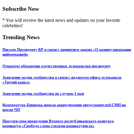
Subscribe Now
* You will receive the latest news and updates on your favorite
celebrities!
Trending News
Письмо Президенту КР в связи с принятием закона «О манипулировании
информацией»
Открытое обращение отечественных телеканалов президенту
Заявление медиа сообщества в связи с поджогом офиса телеканала
«Третий канал»
Заявление медиа сообщества по случаю 3 мая
Комендатура Бишкека начала аккредитацию представителей СМИ на
время ЧП
Продлен срок проведения Второго республиканского конкурса
карикатур «Свобода слова глазами карикатуриста»