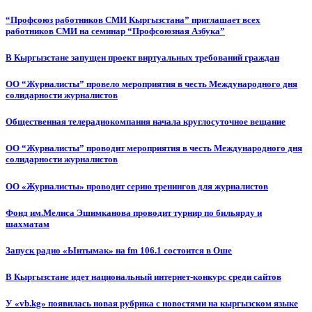
“Профсоюз работников СМИ Кыргызстана” приглашает всех
работников СМИ на семинар “Профсоюзная Азбука”
В Кыргызстане запущен проект виртуальных требований граждан
ОО “Журналисты” провело мероприятия в честь Международного дня
солидарности журналистов
Общественная телерадиокомпания начала круглосуточное вещание
ОО “Журналисты” проводит мероприятия в честь Международного дня
солидарности журналистов
ОО «Журналисты» проводит серию тренингов для журналистов
Фонд им.Мелиса Эшимканова проводит турнир по бильярду и
шахматам
Запуск радио «Ынтымак» на fm 106.1 состоится в Оше
В Кыргызстане идет национальный интернет-конкурс среди сайтов
У «vb.kg» появилась новая рубрика с новостями на кыргызском языке