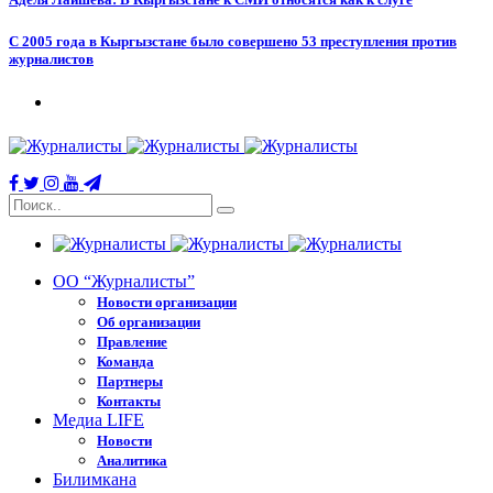
С 2005 года в Кыргызстане было совершено 53 преступления против
журналистов
ОО “Журналисты”
Новости организации
Об организации
Правление
Команда
Партнеры
Контакты
Медиа LIFE
Новости
Аналитика
Билимкана