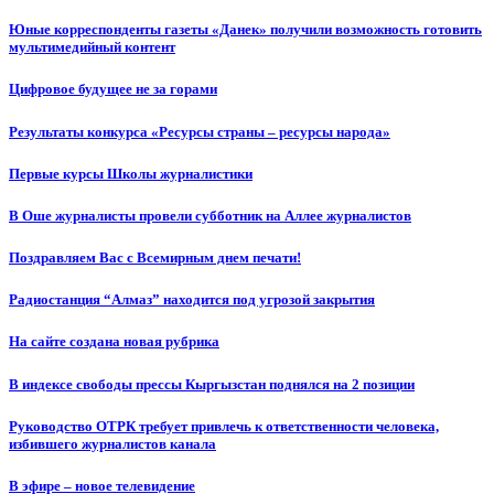
Юные корреспонденты газеты «Данек» получили возможность готовить
мультимедийный контент
Цифровое будущее не за горами
Результаты конкурса «Ресурсы страны – ресурсы народа»
Первые курсы Школы журналистики
В Оше журналисты провели субботник на Аллее журналистов
Поздравляем Вас с Всемирным днем печати!
Радиостанция “Алмаз” находится под угрозой закрытия
На сайте создана новая рубрика
В индексе свободы прессы Кыргызстан поднялся на 2 позиции
Руководство ОТРК требует привлечь к ответственности человека,
избившего журналистов канала
В эфире – новое телевидение