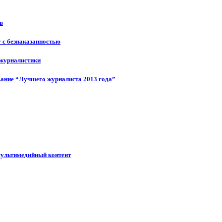
в
у с безнаказанностью
 журналистики
ание “Лучшего журналиста 2013 года”
мультимедийный контент