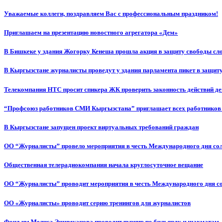
Уважаемые коллеги, поздравляем Вас с профессиональным праздником!
Приглашаем на презентацию новостного агрегатора «Дем»
В Бишкеке у здания Жогорку Кенеша прошла акция в защиту свободы сл
В Кыргызстане журналисты проведут у здания парламента пикет в защиту
Телекомпания НТС просит спикера ЖК проверить законность действий д
“Профсоюз работников СМИ Кыргызстана” приглашает всех работников
В Кыргызстане запущен проект виртуальных требований граждан
ОО “Журналисты” провело мероприятия в честь Международного дня со
Общественная телерадиокомпания начала круглосуточное вещание
ОО “Журналисты” проводит мероприятия в честь Международного дня с
ОО «Журналисты» проводит серию тренингов для журналистов
Фонд им.Мелиса Эшимканова проводит турнир по бильярду и шахматам