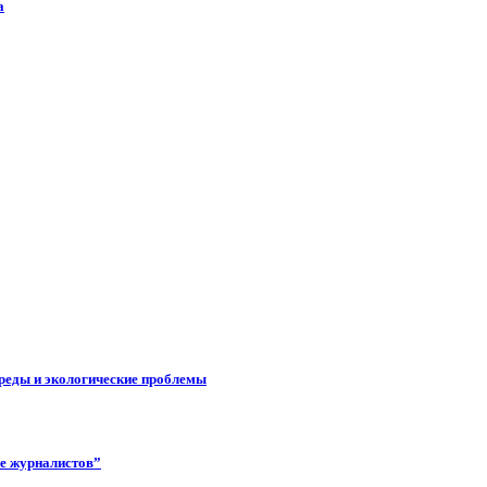
а
реды и экологические проблемы
ее журналистов”