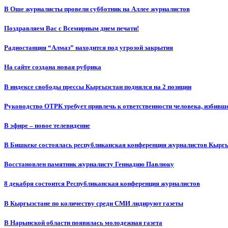
В Оше журналисты провели субботник на Аллее журналистов
Поздравляем Вас с Всемирным днем печати!
Радиостанция “Алмаз” находится под угрозой закрытия
На сайте создана новая рубрика
В индексе свободы прессы Кыргызстан поднялся на 2 позиции
Руководство ОТРК требует привлечь к ответственности человека, избивш
В эфире – новое телевидение
В Бишкеке состоялась республиканская конференция журналистов Кыргы
Восстановлен памятник журналисту Геннадию Павлюку
8 декабря состоится Республиканская конференция журналистов
В Кыргызстане по количеству среди СМИ лидируют газеты
В Нарынской области появилась молодежная газета