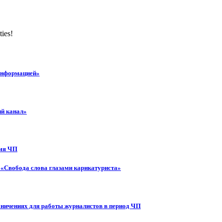
ties!
 информацией»
ий канал»
емя ЧП
 «Свобода слова глазами карикатуриста»
аничениях для работы журналистов в период ЧП