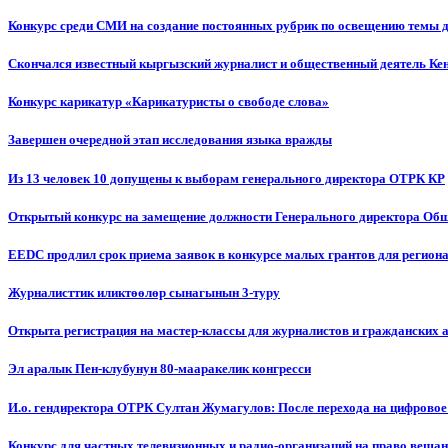
Конкурс среди СМИ на создание постоянных рубрик по освещению темы 
Скончался известный кыргызский журналист и общественный деятель К
Конкурс карикатур «Карикатуристы о свободе слова»
Завершен очередной этап исследования языка вражды
Из 13 человек 10 допущены к выборам генерального директора ОТРК КР
Открытый конкурс на замещение должности Генерального директора Об
EEDC продлил срок приема заявок в конкурсе малых грантов для реги
Журналисттик иликтөөлөр сынагынын 3-туру
Открыта регистрация на мастер-классы для журналистов и гражданских 
Эл аралык Пен-клубунун 80-мааракелик конгресси
И.о. гендиректора ОТРК Султан Жумагулов: После перехода на цифровое
Конкурс для частных телевизионных и радио-организаций на право веща