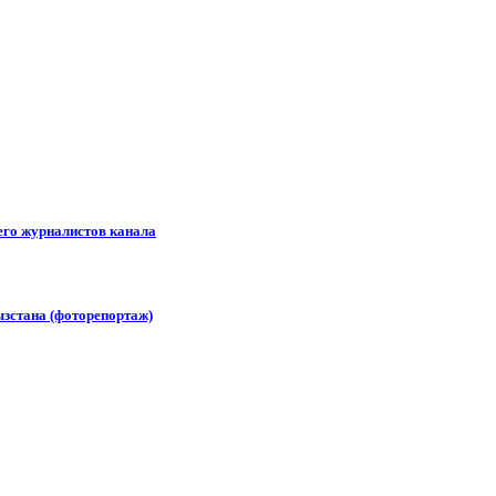
его журналистов канала
зстана (фоторепортаж)