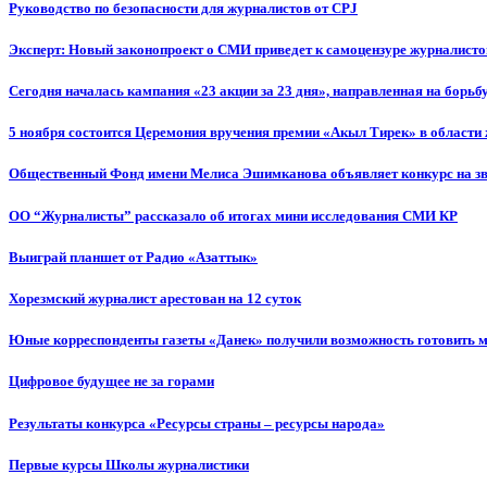
Руководство по безопасности для журналистов от CPJ
Эксперт: Новый законопроект о СМИ приведет к самоцензуре журналисто
Сегодня началась кампания «23 акции за 23 дня», направленная на борьб
5 ноября состоится Церемония вручения премии «Акыл Тирек» в области
Общественный Фонд имени Мелиса Эшимканова объявляет конкурс на зв
ОО “Журналисты” рассказало об итогах мини исследования СМИ КР
Выиграй планшет от Радио «Азаттык»
Хорезмский журналист арестован на 12 суток
Юные корреспонденты газеты «Данек» получили возможность готовить 
Цифровое будущее не за горами
Результаты конкурса «Ресурсы страны – ресурсы народа»
Первые курсы Школы журналистики