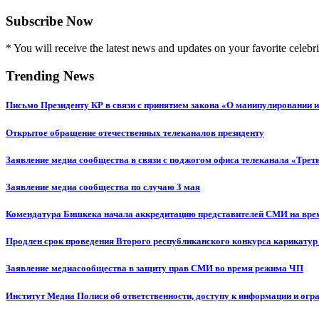
Subscribe Now
* You will receive the latest news and updates on your favorite celebri
Trending News
Письмо Президенту КР в связи с принятием закона «О манипулировании
Открытое обращение отечественных телеканалов президенту
Заявление медиа сообщества в связи с поджогом офиса телеканала «Трет
Заявление медиа сообщества по случаю 3 мая
Комендатура Бишкека начала аккредитацию представителей СМИ на вр
Продлен срок проведения Второго республиканского конкурса карикатур
Заявление медиасообщества в защиту прав СМИ во время режима ЧП
Институт Медиа Полиси об ответственности, доступу к информации и огр