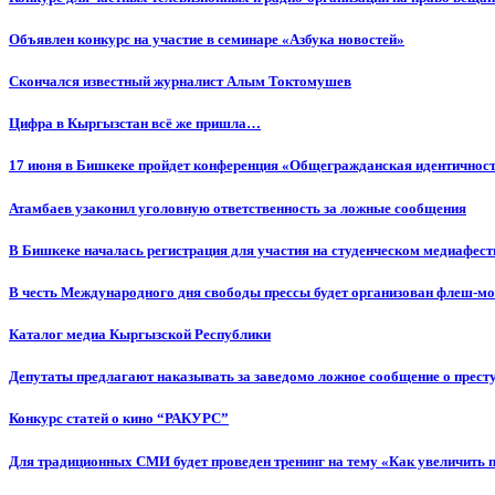
Объявлен конкурс на участие в семинаре «Азбука новостей»
Cкончался известный журналист Алым Токтомушев
Цифра в Кыргызстан всё же пришла…
17 июня в Бишкеке пройдет конференция «Общегражданская идентичность
Атамбаев узаконил уголовную ответственность за ложные сообщения
В Бишкеке началась регистрация для участия на студенческом медиафес
В честь Международного дня свободы прессы будет организован флеш-м
Каталог медиа Кыргызской Республики
Депутаты предлагают наказывать за заведомо ложное сообщение о прес
Конкурс статей о кино “РАКУРС”
Для традиционных СМИ будет проведен тренинг на тему «Как увеличить 