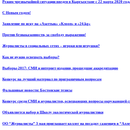
Режим чрезвычайной ситуации введен в Кыргызстане с 22 марта 2020 год
С Новым годом!
Заявление по иску на «Азаттык» «Клооп» и «24.kg»
Против безнаказанности, за свободу выражения!
Журналисты в социальных сетях – игроки или игрушки?
Как не нужно освещать выборы?
Выборы-2017: СМИ и интернет-издания, прошедшие аккредитацию
Конкурс на лучший материал по приграничным вопросам
Фальшивые новости: Бостонские тезисы
Конкурс среди СМИ и журналистов, освещающих вопросы окружающей с
Объявляется набор в Школу экологической журналистики
ОО “Журналисты” 3 мая приглашает коллег на посадку саженцев в “Алл