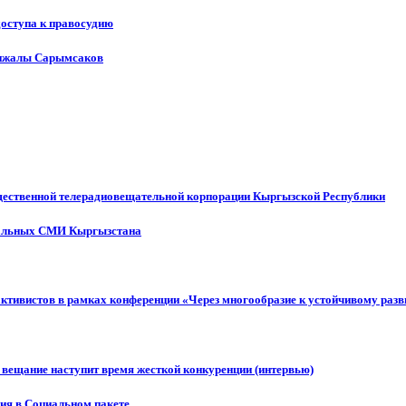
доступа к правосудию
енжалы Сарымсаков
щественной телерадиовещательной корпорации Кыргызской Республики
ональных СМИ Кыргызстана
активистов в рамках конференции «Через многообразие к устойчивому ра
 вещание наступит время жесткой конкуренции (интервью)
ния в Социальном пакете