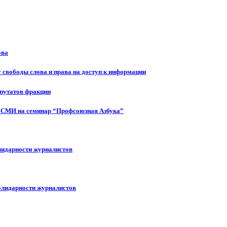
ова
 свободы слова и права на доступ к информации
епутатов фракции
 СМИ на семинар “Профсоюзная Азбука”
лидарности журналистов
олидарности журналистов