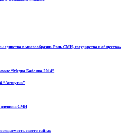
: единство в многообразии. Роль СМИ, государства и общества»
тивале “Медиа Бабочка-2014”
об “Антиутка”
туплении в СМИ
посещаемость своего сайта»