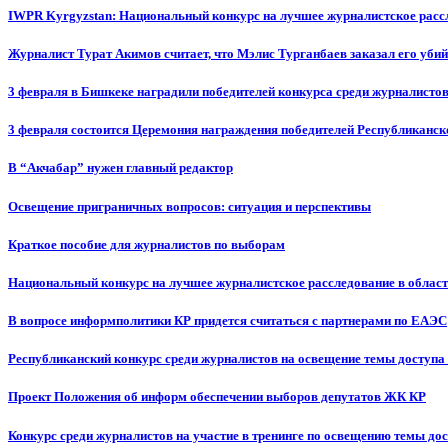
IWPR Kyrgyzstan: Национальный конкурс на лучшее журналистское рассл
Журналист Турат Акимов считает, что Мэлис Турганбаев заказал его убий
3 февраля в Бишкеке наградили победителей конкурса среди журналисто
3 февраля состоится Церемония награждения победителей Республиканск
В “Акчабар” нужен главный редактор
Освещение приграничных вопросов: ситуация и перспективы
Краткое пособие для журналистов по выборам
Национальный конкурс на лучшее журналистское расследование в област
В вопросе информполитики КР придется считаться с партнерами по ЕАЭС
Республиканский конкурс среди журналистов на освещение темы доступа
Проект Положения об информ обеспечении выборов депутатов ЖК КР
Конкурс среди журналистов на участие в тренинге по освещению темы до