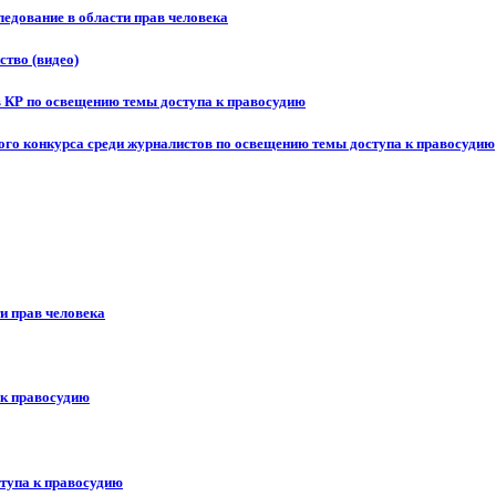
едование в области прав человека
ство (видео)
в КР по освещению темы доступа к правосудию
ого конкурса среди журналистов по освещению темы доступа к правосудию
и прав человека
 к правосудию
ступа к правосудию