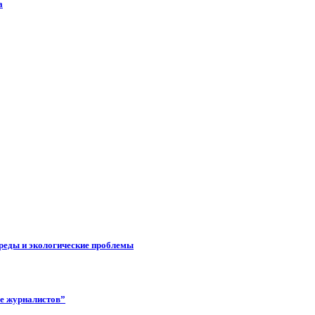
а
реды и экологические проблемы
ее журналистов”