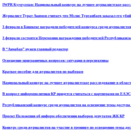
IWPR Kyrgyzstan: Национальный конкурс на лучшее журналистское рассл
Журналист Турат Акимов считает, что Мэлис Турганбаев заказал его убий
3 февраля в Бишкеке наградили победителей конкурса среди журналисто
3 февраля состоится Церемония награждения победителей Республиканск
В “Акчабар” нужен главный редактор
Освещение приграничных вопросов: ситуация и перспективы
Краткое пособие для журналистов по выборам
Национальный конкурс на лучшее журналистское расследование в област
В вопросе информполитики КР придется считаться с партнерами по ЕАЭС
Республиканский конкурс среди журналистов на освещение темы доступа
Проект Положения об информ обеспечении выборов депутатов ЖК КР
Конкурс среди журналистов на участие в тренинге по освещению темы до