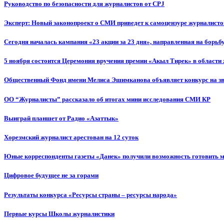
Руководство по безопасности для журналистов от CPJ
Эксперт: Новый законопроект о СМИ приведет к самоцензуре журналисто
Сегодня началась кампания «23 акции за 23 дня», направленная на борьб
5 ноября состоится Церемония вручения премии «Акыл Тирек» в области
Общественный Фонд имени Мелиса Эшимканова объявляет конкурс на зв
ОО “Журналисты” рассказало об итогах мини исследования СМИ КР
Выиграй планшет от Радио «Азаттык»
Хорезмский журналист арестован на 12 суток
Юные корреспонденты газеты «Данек» получили возможность готовить 
Цифровое будущее не за горами
Результаты конкурса «Ресурсы страны – ресурсы народа»
Первые курсы Школы журналистики