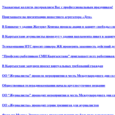
Уважаемые коллеги, поздравляем Вас с профессиональным праздником!
Приглашаем на презентацию новостного агрегатора «Дем»
В Бишкеке у здания Жогорку Кенеша прошла акция в защиту свободы сл
В Кыргызстане журналисты проведут у здания парламента пикет в защиту
Телекомпания НТС просит спикера ЖК проверить законность действий д
“Профсоюз работников СМИ Кыргызстана” приглашает всех работников
В Кыргызстане запущен проект виртуальных требований граждан
ОО “Журналисты” провело мероприятия в честь Международного дня со
Общественная телерадиокомпания начала круглосуточное вещание
ОО “Журналисты” проводит мероприятия в честь Международного дня с
ОО «Журналисты» проводит серию тренингов для журналистов
Фонд им.Мелиса Эшимканова проводит турнир по бильярду и шахматам