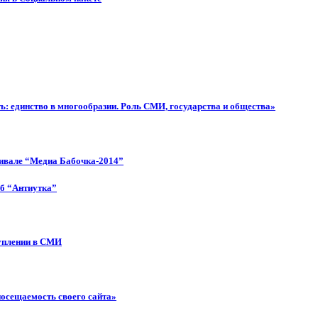
: единство в многообразии. Роль СМИ, государства и общества»
тивале “Медиа Бабочка-2014”
об “Антиутка”
туплении в СМИ
посещаемость своего сайта»