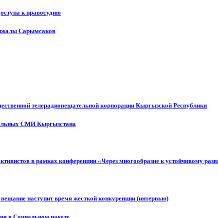
доступа к правосудию
енжалы Сарымсаков
щественной телерадиовещательной корпорации Кыргызской Республики
ональных СМИ Кыргызстана
активистов в рамках конференции «Через многообразие к устойчивому ра
 вещание наступит время жесткой конкуренции (интервью)
ния в Социальном пакете