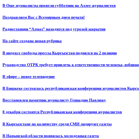
В Оше журналисты провели субботник на Аллее журналистов
Поздравляем Вас с Всемирным днем печати!
Радиостанция “Алмаз” находится под угрозой закрытия
На сайте создана новая рубрика
В индексе свободы прессы Кыргызстан поднялся на 2 позиции
Руководство ОТРК требует привлечь к ответственности человека, избивш
В эфире – новое телевидение
В Бишкеке состоялась республиканская конференция журналистов Кыргы
Восстановлен памятник журналисту Геннадию Павлюку
8 декабря состоится Республиканская конференция журналистов
В Кыргызстане по количеству среди СМИ лидируют газеты
В Нарынской области появилась молодежная газета