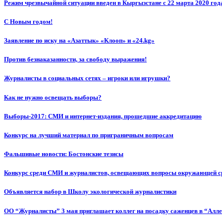
Режим чрезвычайной ситуации введен в Кыргызстане с 22 марта 2020 год
С Новым годом!
Заявление по иску на «Азаттык» «Клооп» и «24.kg»
Против безнаказанности, за свободу выражения!
Журналисты в социальных сетях – игроки или игрушки?
Как не нужно освещать выборы?
Выборы-2017: СМИ и интернет-издания, прошедшие аккредитацию
Конкурс на лучший материал по приграничным вопросам
Фальшивые новости: Бостонские тезисы
Конкурс среди СМИ и журналистов, освещающих вопросы окружающей с
Объявляется набор в Школу экологической журналистики
ОО “Журналисты” 3 мая приглашает коллег на посадку саженцев в “Алл