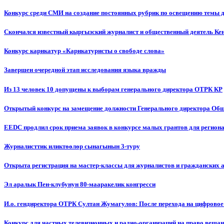
Конкурс среди СМИ на создание постоянных рубрик по освещению темы 
Скончался известный кыргызский журналист и общественный деятель К
Конкурс карикатур «Карикатуристы о свободе слова»
Завершен очередной этап исследования языка вражды
Из 13 человек 10 допущены к выборам генерального директора ОТРК КР
Открытый конкурс на замещение должности Генерального директора Об
EEDC продлил срок приема заявок в конкурсе малых грантов для реги
Журналисттик иликтөөлөр сынагынын 3-туру
Открыта регистрация на мастер-классы для журналистов и гражданских 
Эл аралык Пен-клубунун 80-мааракелик конгресси
И.о. гендиректора ОТРК Султан Жумагулов: После перехода на цифровое
Конкурс для частных телевизионных и радио-организаций на право веща