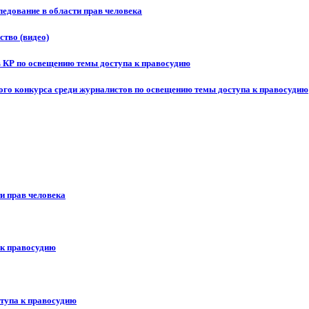
едование в области прав человека
ство (видео)
в КР по освещению темы доступа к правосудию
ого конкурса среди журналистов по освещению темы доступа к правосудию
и прав человека
 к правосудию
ступа к правосудию