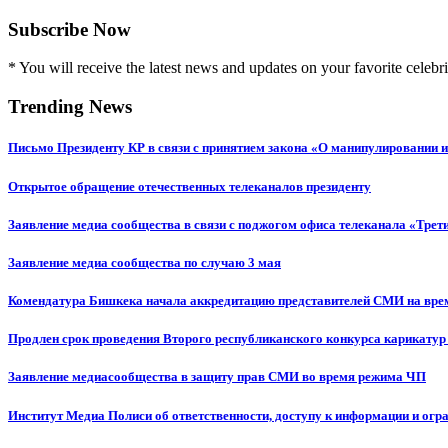
Subscribe Now
* You will receive the latest news and updates on your favorite celebri
Trending News
Письмо Президенту КР в связи с принятием закона «О манипулировании
Открытое обращение отечественных телеканалов президенту
Заявление медиа сообщества в связи с поджогом офиса телеканала «Трет
Заявление медиа сообщества по случаю 3 мая
Комендатура Бишкека начала аккредитацию представителей СМИ на вр
Продлен срок проведения Второго республиканского конкурса карикатур
Заявление медиасообщества в защиту прав СМИ во время режима ЧП
Институт Медиа Полиси об ответственности, доступу к информации и огр