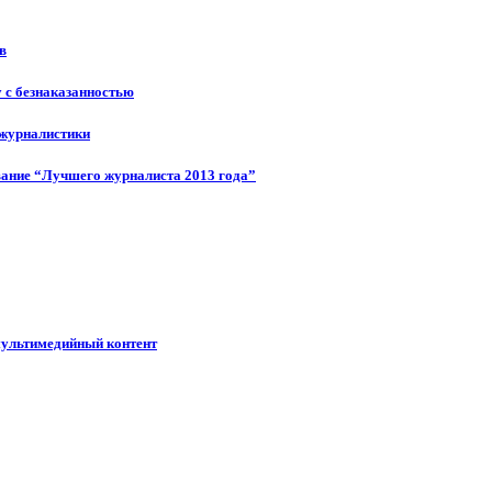
в
у с безнаказанностью
 журналистики
ание “Лучшего журналиста 2013 года”
мультимедийный контент