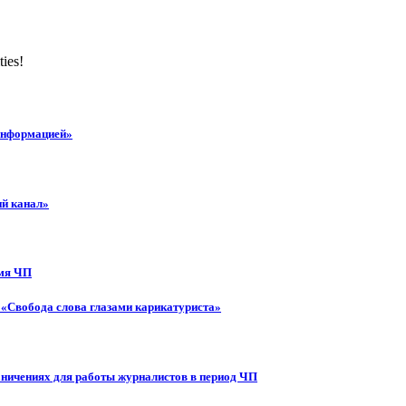
ties!
 информацией»
ий канал»
емя ЧП
 «Свобода слова глазами карикатуриста»
аничениях для работы журналистов в период ЧП