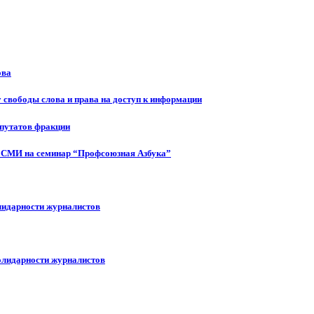
ова
 свободы слова и права на доступ к информации
епутатов фракции
 СМИ на семинар “Профсоюзная Азбука”
лидарности журналистов
олидарности журналистов