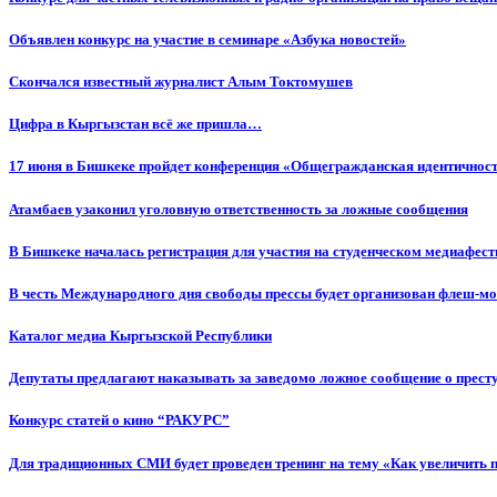
Объявлен конкурс на участие в семинаре «Азбука новостей»
Cкончался известный журналист Алым Токтомушев
Цифра в Кыргызстан всё же пришла…
17 июня в Бишкеке пройдет конференция «Общегражданская идентичность
Атамбаев узаконил уголовную ответственность за ложные сообщения
В Бишкеке началась регистрация для участия на студенческом медиафес
В честь Международного дня свободы прессы будет организован флеш-м
Каталог медиа Кыргызской Республики
Депутаты предлагают наказывать за заведомо ложное сообщение о прес
Конкурс статей о кино “РАКУРС”
Для традиционных СМИ будет проведен тренинг на тему «Как увеличить 