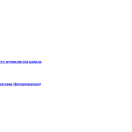
его журналистов канала
зстана (фоторепортаж)