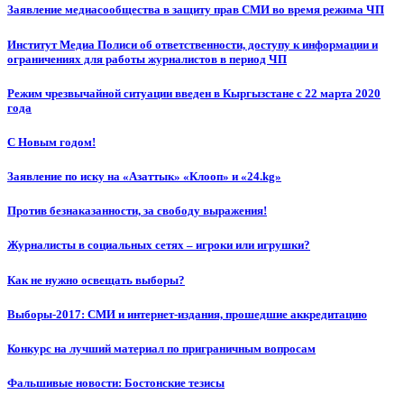
Заявление медиасообщества в защиту прав СМИ во время режима ЧП
Институт Медиа Полиси об ответственности, доступу к информации и
ограничениях для работы журналистов в период ЧП
Режим чрезвычайной ситуации введен в Кыргызстане с 22 марта 2020
года
С Новым годом!
Заявление по иску на «Азаттык» «Клооп» и «24.kg»
Против безнаказанности, за свободу выражения!
Журналисты в социальных сетях – игроки или игрушки?
Как не нужно освещать выборы?
Выборы-2017: СМИ и интернет-издания, прошедшие аккредитацию
Конкурс на лучший материал по приграничным вопросам
Фальшивые новости: Бостонские тезисы