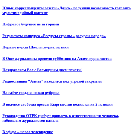
Юные корреспонденты газеты «Данек» получили возможность готовить
мультимедийный контент
Цифровое будущее не за горами
Результаты конкурса «Ресурсы страны – ресурсы народа»
Первые курсы Школы журналистики
В Оше журналисты провели субботник на Аллее журналистов
Поздравляем Вас с Всемирным днем печати!
Радиостанция “Алмаз” находится под угрозой закрытия
На сайте создана новая рубрика
В индексе свободы прессы Кыргызстан поднялся на 2 позиции
Руководство ОТРК требует привлечь к ответственности человека,
избившего журналистов канала
В эфире – новое телевидение