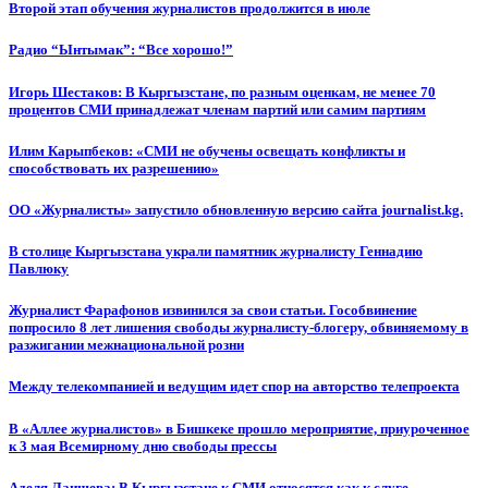
Второй этап обучения журналистов продолжится в июле
Радио “Ынтымак”: “Все хорошо!”
Игорь Шестаков: В Кыргызстане, по разным оценкам, не менее 70
процентов СМИ принадлежат членам партий или самим партиям
Илим Карыпбеков: «СМИ не обучены освещать конфликты и
способствовать их разрешению»
ОО «Журналисты» запустило обновленную версию сайта journalist.kg.
В столице Кыргызстана украли памятник журналисту Геннадию
Павлюку
Журналист Фарафонов извинился за свои статьи. Гособвинение
попросило 8 лет лишения свободы журналисту-блогеру, обвиняемому в
разжигании межнациональной розни
Между телекомпанией и ведущим идет спор на авторство телепроекта
В «Аллее журналистов» в Бишкеке прошло мероприятие, приуроченное
к 3 мая Всемирному дню свободы прессы
Аделя Лаишева: В Кыргызстане к СМИ относятся как к слуге