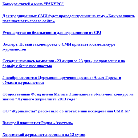
Конкурс статей о кино “РАКУРС”
Для традиционных СМИ будет проведен тренинг на тему «Как увеличить
посещаемость своего сайта»
Руководство по безопасности для журналистов от CPJ
Эксперт: Новый законопроект о СМИ приведет к самоцензуре
журналистов
Сегодня началась кампания «23 акции за 23 дня», направленная на
борьбу с безнаказанностью
5 ноября состоится Церемония вручения премии «Акыл Тирек» в
области журналистики
Общественный Фонд имени Мелиса Эшимканова объявляет конкурс на
звание “Лучшего журналиста 2013 года”
ОО “Журналисты” рассказало об итогах мини исследования СМИ КР
Выиграй планшет от Радио «Азаттык»
Хорезмский журналист арестован на 12 суток