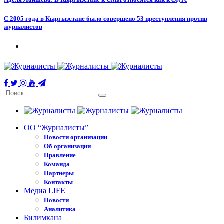
С 2005 года в Кыргызстане было совершено 53 преступления против
журналистов
ОО “Журналисты”
Новости организации
Об организации
Правление
Команда
Партнеры
Контакты
Медиа LIFE
Новости
Аналитика
Билимкана