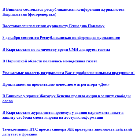
В Бишкеке состоялась республиканская конференция журналистов
Кыргызстана (фоторепортаж)
Восстановлен памятник журналисту Геннадию Павлюку
8 декабря состоится Республиканская конференция журналистов
В Кыргызстане по количеству среди СМИ лидируют газеты
В Нарынской области появилась молодежная газета
Уважаемые коллеги, поздравляем Вас с профессиональным праздником!
Приглашаем на презентацию новостного агрегатора «Дем»
В Бишкеке у здания Жогорку Кенеша прошла акция в защиту свободы
слова
В Кыргызстане журналисты проведут у здания парламента пикет в
защиту свободы слова и права на доступ к информации
Телекомпания НТС просит спикера ЖК проверить законность действий
депутатов фракции