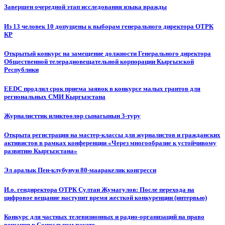
Завершен очередной этап исследования языка вражды
Из 13 человек 10 допущены к выборам генерального директора ОТРК
КР
Открытый конкурс на замещение должности Генерального директора
Общественной телерадиовещательной корпорации Кыргызской
Республики
EEDC продлил срок приема заявок в конкурсе малых грантов для
региональных СМИ Кыргызстана
Журналисттик иликтөөлөр сынагынын 3-туру
Открыта регистрация на мастер-классы для журналистов и гражданских
активистов в рамках конференции «Через многообразие к устойчивому
развитию Кыргызстана»
Эл аралык Пен-клубунун 80-мааракелик конгресси
И.о. гендиректора ОТРК Султан Жумагулов: После перехода на
цифровое вещание наступит время жесткой конкуренции (интервью)
Конкурс для частных телевизионных и радио-организаций на право
вещания в Социальном пакете