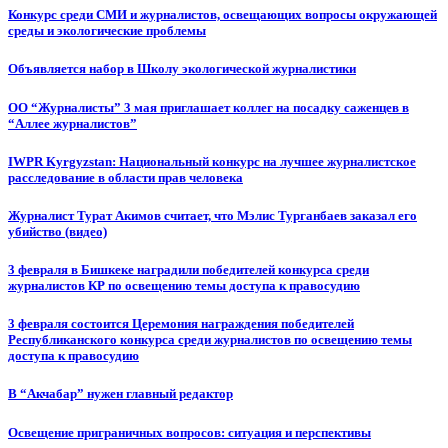
Конкурс среди СМИ и журналистов, освещающих вопросы окружающей
среды и экологические проблемы
Объявляется набор в Школу экологической журналистики
ОО “Журналисты” 3 мая приглашает коллег на посадку саженцев в
“Аллее журналистов”
IWPR Kyrgyzstan: Национальный конкурс на лучшее журналистское
расследование в области прав человека
Журналист Турат Акимов считает, что Мэлис Турганбаев заказал его
убийство (видео)
3 февраля в Бишкеке наградили победителей конкурса среди
журналистов КР по освещению темы доступа к правосудию
3 февраля состоится Церемония награждения победителей
Республиканского конкурса среди журналистов по освещению темы
доступа к правосудию
В “Акчабар” нужен главный редактор
Освещение приграничных вопросов: ситуация и перспективы