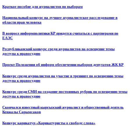
Краткое пособие для журналистов по выборам
Национальный конкурс на лучшее журналистское расследование в
области прав человека
В вопросе информполитики КР придется считаться с партнерами по
ЕАЭС
Республиканский конкурс среди журналистов на освещение темы
доступа к правосудию
Проект Положения об информ обеспечении выборов депутатов ЖК КР
Конкурс среди журналистов на участие в тренинге по освещению темы
доступа к правосудию
Конкурс среди СМИ на создание постоянных рубрик по освещению темы
доступа к правосудию
Скончался известный кыргызский журналист и общественный деятель
Кенжалы Сарымсаков
Конкурс карикатур «Карикатуристы о свободе слова»