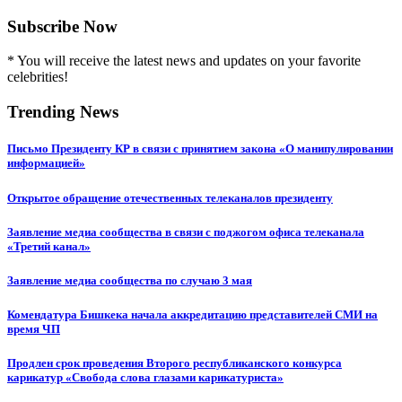
Subscribe Now
* You will receive the latest news and updates on your favorite
celebrities!
Trending News
Письмо Президенту КР в связи с принятием закона «О манипулировании
информацией»
Открытое обращение отечественных телеканалов президенту
Заявление медиа сообщества в связи с поджогом офиса телеканала
«Третий канал»
Заявление медиа сообщества по случаю 3 мая
Комендатура Бишкека начала аккредитацию представителей СМИ на
время ЧП
Продлен срок проведения Второго республиканского конкурса
карикатур «Свобода слова глазами карикатуриста»