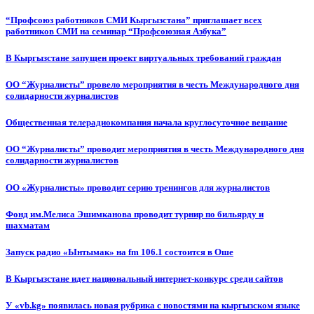
“Профсоюз работников СМИ Кыргызстана” приглашает всех
работников СМИ на семинар “Профсоюзная Азбука”
В Кыргызстане запущен проект виртуальных требований граждан
ОО “Журналисты” провело мероприятия в честь Международного дня
солидарности журналистов
Общественная телерадиокомпания начала круглосуточное вещание
ОО “Журналисты” проводит мероприятия в честь Международного дня
солидарности журналистов
ОО «Журналисты» проводит серию тренингов для журналистов
Фонд им.Мелиса Эшимканова проводит турнир по бильярду и
шахматам
Запуск радио «Ынтымак» на fm 106.1 состоится в Оше
В Кыргызстане идет национальный интернет-конкурс среди сайтов
У «vb.kg» появилась новая рубрика с новостями на кыргызском языке