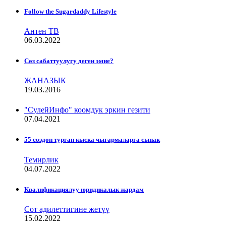
Follow the Sugardaddy Lifestyle
Антен ТВ
06.03.2022
Сѳз сабаттуулугу деген эмне?
ЖАНАЗЫК
19.03.2016
"СулейИнфо" коомдук эркин гезити
07.04.2021
55 сөздөн турган кыска чыгармаларга сынак
Темирлик
04.07.2022
Квалификациялуу юридикалык жардам
Сот адилеттигине жетүү
15.02.2022