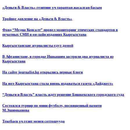
«Деньги & Власть» гезитине үч тараптан жасалган басым
Тройное давление на «Деньги & Власть»
Фонд “Медиа Консалт” провел мониторинг этических стандартов в
печатных СМИ и он-лайн изданиях Кыргызстана
Кыргызстанские журналисты едут домой
В Афганистане, в городке Ишкашим застряли два журналиста из
Кыргызстана
На сайте journalist.kg открылись первые блоги
На юге Кыргызстана стала вновь издаваться газета «Дайджест»
“Деньги и Власть” власть ждет решение Бишкекского городского суда
Состоялся турнир по мини футболу, посвященный памяти
М.Эшимканова
Текебаев үч гезит менен соттошууда