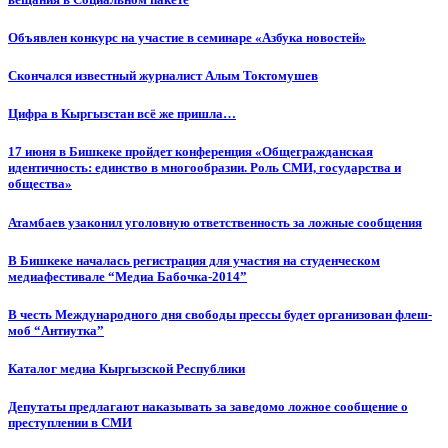
Объявлен конкурс на участие в семинаре «Азбука новостей»
Cкончался известный журналист Алым Токтомушев
Цифра в Кыргызстан всё же пришла…
17 июня в Бишкеке пройдет конференция «Общегражданская
идентичность: единство в многообразии. Роль СМИ, государства и
общества»
Атамбаев узаконил уголовную ответственность за ложные сообщения
В Бишкеке началась регистрация для участия на студенческом
медиафестивале “Медиа Бабочка-2014”
В честь Международного дня свободы прессы будет организован флеш-
моб “Антиутка”
Каталог медиа Кыргызской Республики
Депутаты предлагают наказывать за заведомо ложное сообщение о
преступлении в СМИ