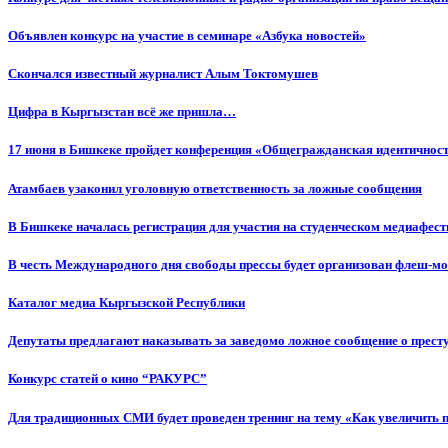
Объявлен конкурс на участие в семинаре «Азбука новостей»
Cкончался известный журналист Алым Токтомушев
Цифра в Кыргызстан всё же пришла…
17 июня в Бишкеке пройдет конференция «Общегражданская идентичность
Атамбаев узаконил уголовную ответственность за ложные сообщения
В Бишкеке началась регистрация для участия на студенческом медиафес
В честь Международного дня свободы прессы будет организован флеш-м
Каталог медиа Кыргызской Республики
Депутаты предлагают наказывать за заведомо ложное сообщение о прес
Конкурс статей о кино “РАКУРС”
Для традиционных СМИ будет проведен тренинг на тему «Как увеличить 