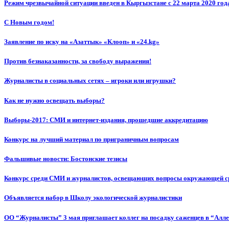
Режим чрезвычайной ситуации введен в Кыргызстане с 22 марта 2020 год
С Новым годом!
Заявление по иску на «Азаттык» «Клооп» и «24.kg»
Против безнаказанности, за свободу выражения!
Журналисты в социальных сетях – игроки или игрушки?
Как не нужно освещать выборы?
Выборы-2017: СМИ и интернет-издания, прошедшие аккредитацию
Конкурс на лучший материал по приграничным вопросам
Фальшивые новости: Бостонские тезисы
Конкурс среди СМИ и журналистов, освещающих вопросы окружающей с
Объявляется набор в Школу экологической журналистики
ОО “Журналисты” 3 мая приглашает коллег на посадку саженцев в “Алл