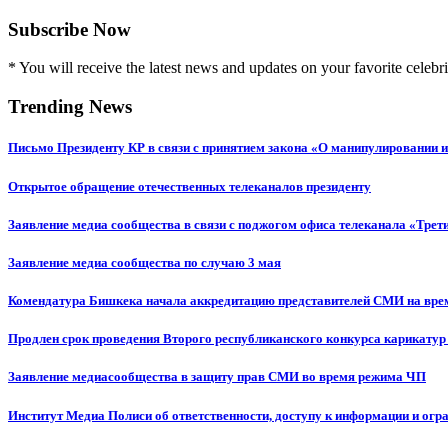
Subscribe Now
* You will receive the latest news and updates on your favorite celebri
Trending News
Письмо Президенту КР в связи с принятием закона «О манипулировании
Открытое обращение отечественных телеканалов президенту
Заявление медиа сообщества в связи с поджогом офиса телеканала «Трет
Заявление медиа сообщества по случаю 3 мая
Комендатура Бишкека начала аккредитацию представителей СМИ на вр
Продлен срок проведения Второго республиканского конкурса карикатур
Заявление медиасообщества в защиту прав СМИ во время режима ЧП
Институт Медиа Полиси об ответственности, доступу к информации и огр