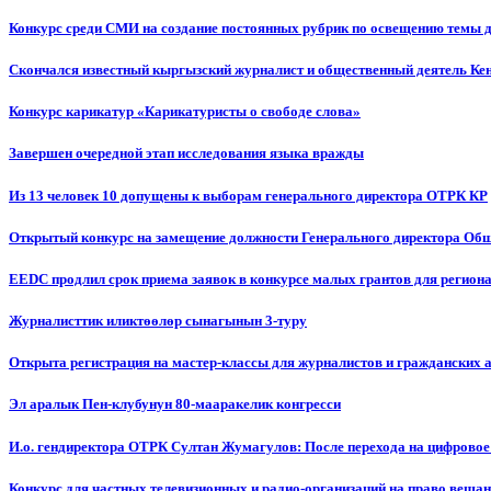
Конкурс среди СМИ на создание постоянных рубрик по освещению темы 
Скончался известный кыргызский журналист и общественный деятель К
Конкурс карикатур «Карикатуристы о свободе слова»
Завершен очередной этап исследования языка вражды
Из 13 человек 10 допущены к выборам генерального директора ОТРК КР
Открытый конкурс на замещение должности Генерального директора Об
EEDC продлил срок приема заявок в конкурсе малых грантов для реги
Журналисттик иликтөөлөр сынагынын 3-туру
Открыта регистрация на мастер-классы для журналистов и гражданских 
Эл аралык Пен-клубунун 80-мааракелик конгресси
И.о. гендиректора ОТРК Султан Жумагулов: После перехода на цифровое
Конкурс для частных телевизионных и радио-организаций на право веща