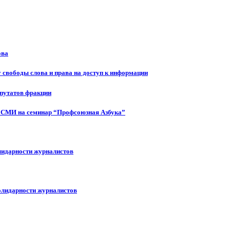
ова
 свободы слова и права на доступ к информации
епутатов фракции
 СМИ на семинар “Профсоюзная Азбука”
лидарности журналистов
олидарности журналистов