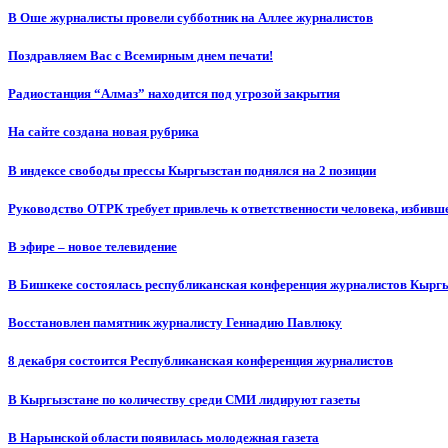
В Оше журналисты провели субботник на Аллее журналистов
Поздравляем Вас с Всемирным днем печати!
Радиостанция “Алмаз” находится под угрозой закрытия
На сайте создана новая рубрика
В индексе свободы прессы Кыргызстан поднялся на 2 позиции
Руководство ОТРК требует привлечь к ответственности человека, избивш
В эфире – новое телевидение
В Бишкеке состоялась республиканская конференция журналистов Кыргы
Восстановлен памятник журналисту Геннадию Павлюку
8 декабря состоится Республиканская конференция журналистов
В Кыргызстане по количеству среди СМИ лидируют газеты
В Нарынской области появилась молодежная газета