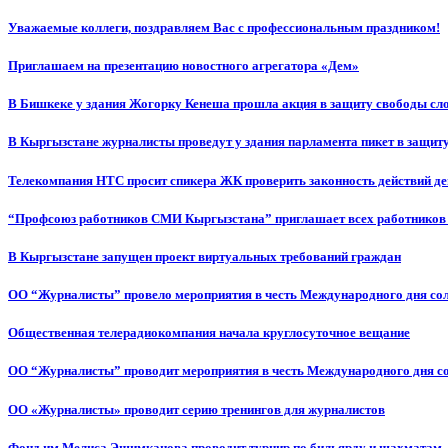
Уважаемые коллеги, поздравляем Вас с профессиональным праздником!
Приглашаем на презентацию новостного агрегатора «Дем»
В Бишкеке у здания Жогорку Кенеша прошла акция в защиту свободы сл
В Кыргызстане журналисты проведут у здания парламента пикет в защиту
Телекомпания НТС просит спикера ЖК проверить законность действий д
“Профсоюз работников СМИ Кыргызстана” приглашает всех работников
В Кыргызстане запущен проект виртуальных требований граждан
ОО “Журналисты” провело мероприятия в честь Международного дня со
Общественная телерадиокомпания начала круглосуточное вещание
ОО “Журналисты” проводит мероприятия в честь Международного дня с
ОО «Журналисты» проводит серию тренингов для журналистов
Фонд им.Мелиса Эшимканова проводит турнир по бильярду и шахматам