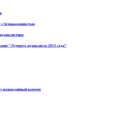
в
у с безнаказанностью
 журналистики
ание “Лучшего журналиста 2013 года”
мультимедийный контент