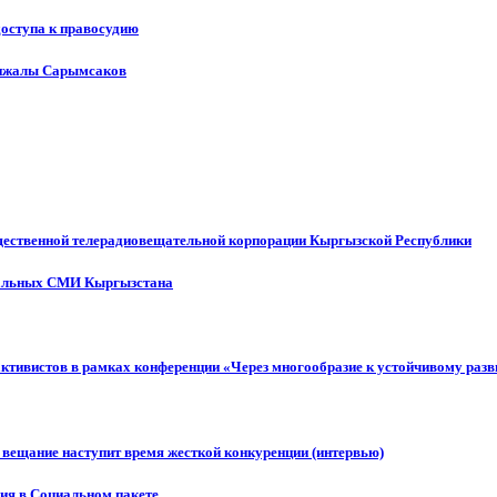
доступа к правосудию
енжалы Сарымсаков
щественной телерадиовещательной корпорации Кыргызской Республики
ональных СМИ Кыргызстана
активистов в рамках конференции «Через многообразие к устойчивому ра
 вещание наступит время жесткой конкуренции (интервью)
ния в Социальном пакете