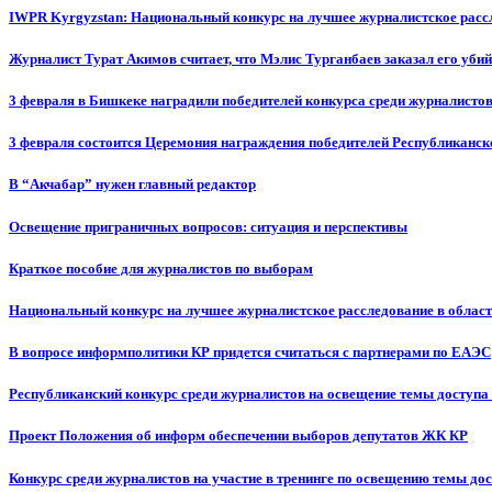
IWPR Kyrgyzstan: Национальный конкурс на лучшее журналистское рассл
Журналист Турат Акимов считает, что Мэлис Турганбаев заказал его убий
3 февраля в Бишкеке наградили победителей конкурса среди журналисто
3 февраля состоится Церемония награждения победителей Республиканск
В “Акчабар” нужен главный редактор
Освещение приграничных вопросов: ситуация и перспективы
Краткое пособие для журналистов по выборам
Национальный конкурс на лучшее журналистское расследование в област
В вопросе информполитики КР придется считаться с партнерами по ЕАЭС
Республиканский конкурс среди журналистов на освещение темы доступа
Проект Положения об информ обеспечении выборов депутатов ЖК КР
Конкурс среди журналистов на участие в тренинге по освещению темы до