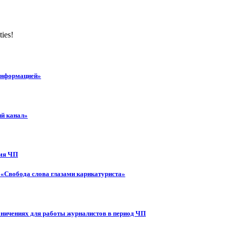
ties!
 информацией»
ий канал»
емя ЧП
 «Свобода слова глазами карикатуриста»
аничениях для работы журналистов в период ЧП