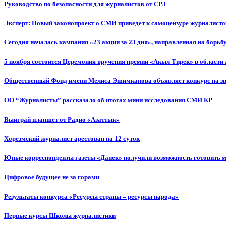
Руководство по безопасности для журналистов от CPJ
Эксперт: Новый законопроект о СМИ приведет к самоцензуре журналисто
Сегодня началась кампания «23 акции за 23 дня», направленная на борьб
5 ноября состоится Церемония вручения премии «Акыл Тирек» в области
Общественный Фонд имени Мелиса Эшимканова объявляет конкурс на зв
ОО “Журналисты” рассказало об итогах мини исследования СМИ КР
Выиграй планшет от Радио «Азаттык»
Хорезмский журналист арестован на 12 суток
Юные корреспонденты газеты «Данек» получили возможность готовить 
Цифровое будущее не за горами
Результаты конкурса «Ресурсы страны – ресурсы народа»
Первые курсы Школы журналистики