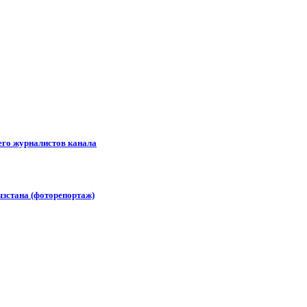
его журналистов канала
зстана (фоторепортаж)