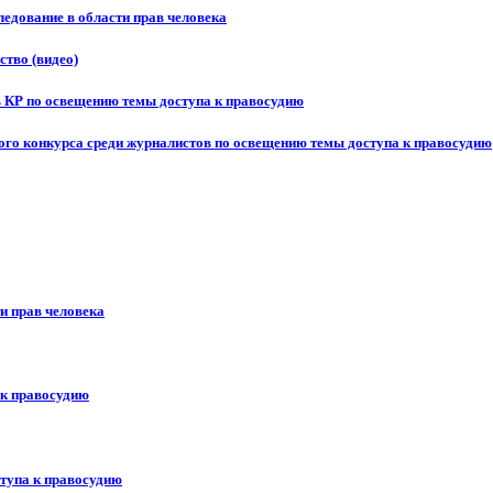
едование в области прав человека
ство (видео)
в КР по освещению темы доступа к правосудию
ого конкурса среди журналистов по освещению темы доступа к правосудию
и прав человека
 к правосудию
ступа к правосудию