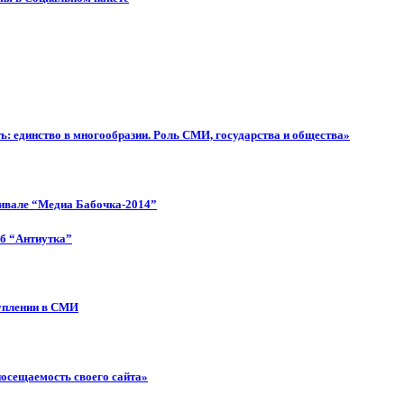
: единство в многообразии. Роль СМИ, государства и общества»
тивале “Медиа Бабочка-2014”
об “Антиутка”
туплении в СМИ
посещаемость своего сайта»