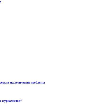
а
реды и экологические проблемы
ее журналистов”