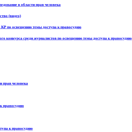
едование в области прав человека
ство (видео)
в КР по освещению темы доступа к правосудию
ого конкурса среди журналистов по освещению темы доступа к правосудию
и прав человека
 к правосудию
ступа к правосудию