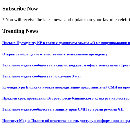
Subscribe Now
* You will receive the latest news and updates on your favorite celebri
Trending News
Письмо Президенту КР в связи с принятием закона «О манипулировании
Открытое обращение отечественных телеканалов президенту
Заявление медиа сообщества в связи с поджогом офиса телеканала «Трет
Заявление медиа сообщества по случаю 3 мая
Комендатура Бишкека начала аккредитацию представителей СМИ на вр
Продлен срок проведения Второго республиканского конкурса карикатур
Заявление медиасообщества в защиту прав СМИ во время режима ЧП
Институт Медиа Полиси об ответственности, доступу к информации и огр