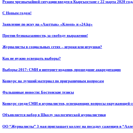
Режим чрезвычайной ситуации введен в Кыргызстане с 22 марта 2020 год
С Новым годом!
Заявление по иску на «Азаттык» «Клооп» и «24.kg»
Против безнаказанности, за свободу выражения!
Журналисты в социальных сетях – игроки или игрушки?
Как не нужно освещать выборы?
Выборы-2017: СМИ и интернет-издания, прошедшие аккредитацию
Конкурс на лучший материал по приграничным вопросам
Фальшивые новости: Бостонские тезисы
Конкурс среди СМИ и журналистов, освещающих вопросы окружающей с
Объявляется набор в Школу экологической журналистики
ОО “Журналисты” 3 мая приглашает коллег на посадку саженцев в “Алл