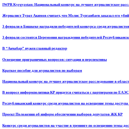
IWPR Kyrgyzstan: Национальный конкурс на лучшее журналистское рассл
Журналист Турат Акимов считает, что Мэлис Турганбаев заказал его убий
3 февраля в Бишкеке наградили победителей конкурса среди журналисто
3 февраля состоится Церемония награждения победителей Республиканск
В “Акчабар” нужен главный редактор
Освещение приграничных вопросов: ситуация и перспективы
Краткое пособие для журналистов по выборам
Национальный конкурс на лучшее журналистское расследование в област
В вопросе информполитики КР придется считаться с партнерами по ЕАЭС
Республиканский конкурс среди журналистов на освещение темы доступа
Проект Положения об информ обеспечении выборов депутатов ЖК КР
Конкурс среди журналистов на участие в тренинге по освещению темы до