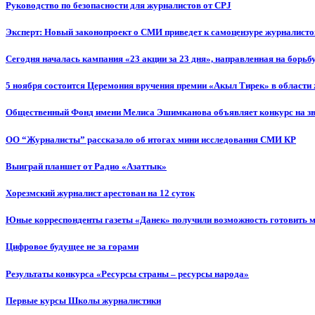
Руководство по безопасности для журналистов от CPJ
Эксперт: Новый законопроект о СМИ приведет к самоцензуре журналисто
Сегодня началась кампания «23 акции за 23 дня», направленная на борьб
5 ноября состоится Церемония вручения премии «Акыл Тирек» в области
Общественный Фонд имени Мелиса Эшимканова объявляет конкурс на зв
ОО “Журналисты” рассказало об итогах мини исследования СМИ КР
Выиграй планшет от Радио «Азаттык»
Хорезмский журналист арестован на 12 суток
Юные корреспонденты газеты «Данек» получили возможность готовить 
Цифровое будущее не за горами
Результаты конкурса «Ресурсы страны – ресурсы народа»
Первые курсы Школы журналистики