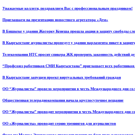
Уважаемые коллеги, поздравляем Вас с профессиональным праздником!
Приглашаем на презентацию новостного агрегатора «Дем»
В Бишкеке у здания Жогорку Кенеша прошла акция в защиту свободы сл
В Кыргызстане журналисты проведут у здания парламента пикет в защиту
Телекомпания НТС просит спикера ЖК проверить законность действий д
“Профсоюз работников СМИ Кыргызстана” приглашает всех работников
В Кыргызстане запущен проект виртуальных требований граждан
ОО “Журналисты” провело мероприятия в честь Международного дня со
Общественная телерадиокомпания начала круглосуточное вещание
ОО “Журналисты” проводит мероприятия в честь Международного дня с
ОО «Журналисты» проводит серию тренингов для журналистов
Фонд им.Мелиса Эшимканова проводит турнир по бильярду и шахматам