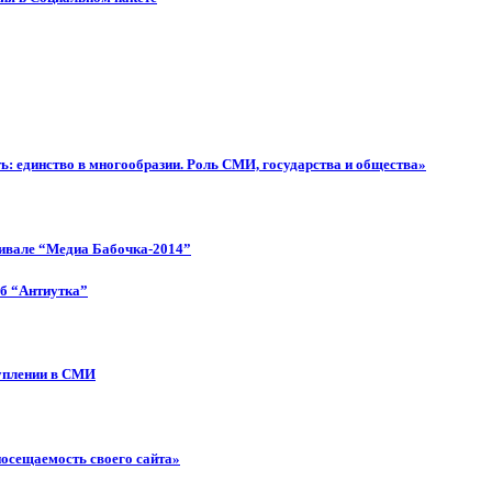
: единство в многообразии. Роль СМИ, государства и общества»
тивале “Медиа Бабочка-2014”
об “Антиутка”
туплении в СМИ
посещаемость своего сайта»