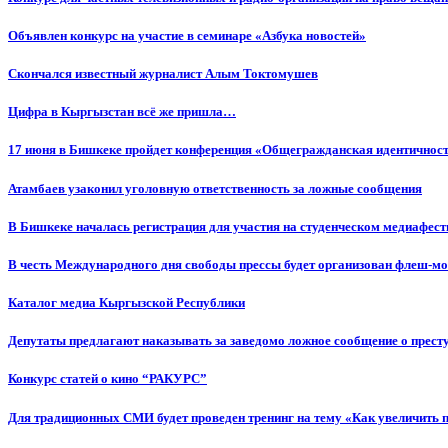
Объявлен конкурс на участие в семинаре «Азбука новостей»
Cкончался известный журналист Алым Токтомушев
Цифра в Кыргызстан всё же пришла…
17 июня в Бишкеке пройдет конференция «Общегражданская идентичность
Атамбаев узаконил уголовную ответственность за ложные сообщения
В Бишкеке началась регистрация для участия на студенческом медиафес
В честь Международного дня свободы прессы будет организован флеш-м
Каталог медиа Кыргызской Республики
Депутаты предлагают наказывать за заведомо ложное сообщение о прес
Конкурс статей о кино “РАКУРС”
Для традиционных СМИ будет проведен тренинг на тему «Как увеличить 