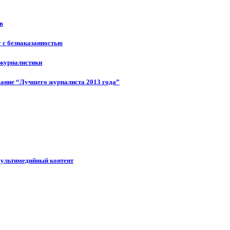
в
у с безнаказанностью
 журналистики
ание “Лучшего журналиста 2013 года”
мультимедийный контент