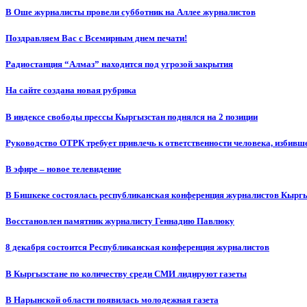
В Оше журналисты провели субботник на Аллее журналистов
Поздравляем Вас с Всемирным днем печати!
Радиостанция “Алмаз” находится под угрозой закрытия
На сайте создана новая рубрика
В индексе свободы прессы Кыргызстан поднялся на 2 позиции
Руководство ОТРК требует привлечь к ответственности человека, избивш
В эфире – новое телевидение
В Бишкеке состоялась республиканская конференция журналистов Кыргы
Восстановлен памятник журналисту Геннадию Павлюку
8 декабря состоится Республиканская конференция журналистов
В Кыргызстане по количеству среди СМИ лидируют газеты
В Нарынской области появилась молодежная газета