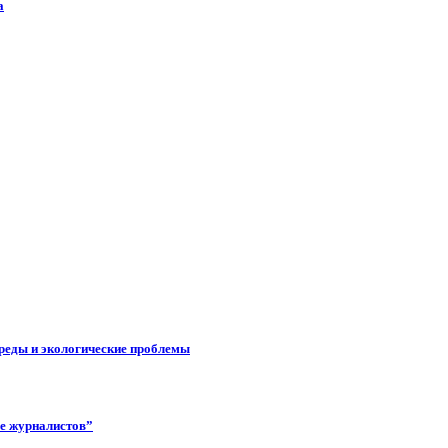
а
реды и экологические проблемы
ее журналистов”