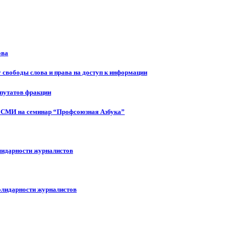
ова
 свободы слова и права на доступ к информации
епутатов фракции
 СМИ на семинар “Профсоюзная Азбука”
лидарности журналистов
олидарности журналистов