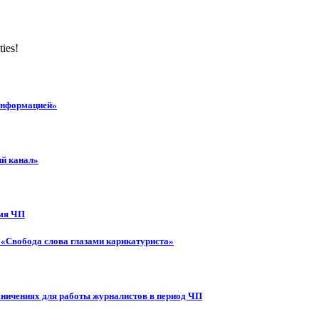
ties!
 информацией»
ий канал»
емя ЧП
 «Свобода слова глазами карикатуриста»
аничениях для работы журналистов в период ЧП