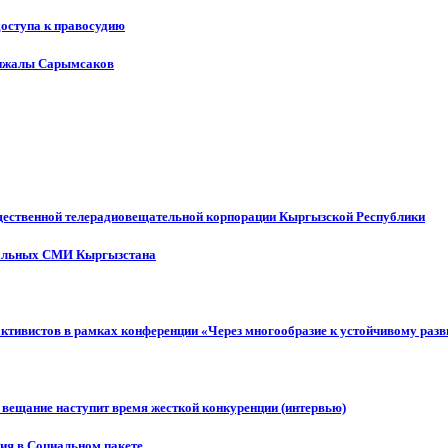
доступа к правосудию
енжалы Сарымсаков
щественной телерадиовещательной корпорации Кыргызской Республики
ональных СМИ Кыргызстана
активистов в рамках конференции «Через многообразие к устойчивому ра
 вещание наступит время жесткой конкуренции (интервью)
ния в Социальном пакете