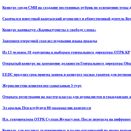
Конкурс среди СМИ на создание постоянных рубрик по освещению темы 
Скончался известный кыргызский журналист и общественный деятель К
Конкурс карикатур «Карикатуристы о свободе слова»
Завершен очередной этап исследования языка вражды
Из 13 человек 10 допущены к выборам генерального директора ОТРК КР
Открытый конкурс на замещение должности Генерального директора Об
EEDC продлил срок приема заявок в конкурсе малых грантов для реги
Журналисттик иликтөөлөр сынагынын 3-туру
Открыта регистрация на мастер-классы для журналистов и гражданских 
Эл аралык Пен-клубунун 80-мааракелик конгресси
И.о. гендиректора ОТРК Султан Жумагулов: После перехода на цифровое
Конкурс для частных телевизионных и радио-организаций на право веща