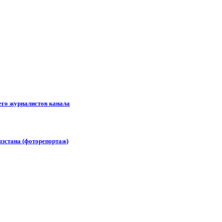
его журналистов канала
зстана (фоторепортаж)