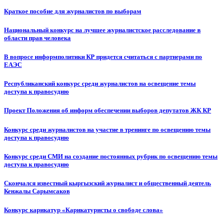
Краткое пособие для журналистов по выборам
Национальный конкурс на лучшее журналистское расследование в
области прав человека
В вопросе информполитики КР придется считаться с партнерами по
ЕАЭС
Республиканский конкурс среди журналистов на освещение темы
доступа к правосудию
Проект Положения об информ обеспечении выборов депутатов ЖК КР
Конкурс среди журналистов на участие в тренинге по освещению темы
доступа к правосудию
Конкурс среди СМИ на создание постоянных рубрик по освещению темы
доступа к правосудию
Скончался известный кыргызский журналист и общественный деятель
Кенжалы Сарымсаков
Конкурс карикатур «Карикатуристы о свободе слова»