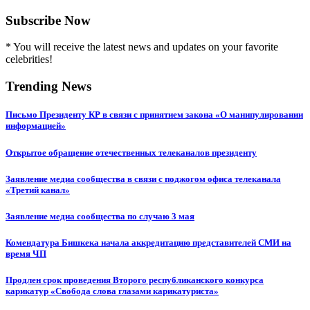
Subscribe Now
* You will receive the latest news and updates on your favorite
celebrities!
Trending News
Письмо Президенту КР в связи с принятием закона «О манипулировании
информацией»
Открытое обращение отечественных телеканалов президенту
Заявление медиа сообщества в связи с поджогом офиса телеканала
«Третий канал»
Заявление медиа сообщества по случаю 3 мая
Комендатура Бишкека начала аккредитацию представителей СМИ на
время ЧП
Продлен срок проведения Второго республиканского конкурса
карикатур «Свобода слова глазами карикатуриста»