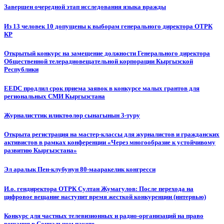
Завершен очередной этап исследования языка вражды
Из 13 человек 10 допущены к выборам генерального директора ОТРК
КР
Открытый конкурс на замещение должности Генерального директора
Общественной телерадиовещательной корпорации Кыргызской
Республики
EEDC продлил срок приема заявок в конкурсе малых грантов для
региональных СМИ Кыргызстана
Журналисттик иликтөөлөр сынагынын 3-туру
Открыта регистрация на мастер-классы для журналистов и гражданских
активистов в рамках конференции «Через многообразие к устойчивому
развитию Кыргызстана»
Эл аралык Пен-клубунун 80-мааракелик конгресси
И.о. гендиректора ОТРК Султан Жумагулов: После перехода на
цифровое вещание наступит время жесткой конкуренции (интервью)
Конкурс для частных телевизионных и радио-организаций на право
вещания в Социальном пакете