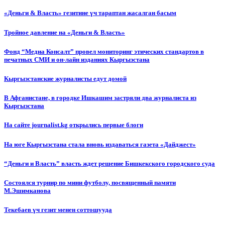
«Деньги & Власть» гезитине үч тараптан жасалган басым
Тройное давление на «Деньги & Власть»
Фонд “Медиа Консалт” провел мониторинг этических стандартов в
печатных СМИ и он-лайн изданиях Кыргызстана
Кыргызстанские журналисты едут домой
В Афганистане, в городке Ишкашим застряли два журналиста из
Кыргызстана
На сайте journalist.kg открылись первые блоги
На юге Кыргызстана стала вновь издаваться газета «Дайджест»
“Деньги и Власть” власть ждет решение Бишкекского городского суда
Состоялся турнир по мини футболу, посвященный памяти
М.Эшимканова
Текебаев үч гезит менен соттошууда