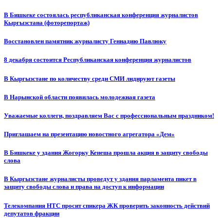
В Бишкеке состоялась республиканская конференция журналистов
Кыргызстана (фоторепортаж)
Восстановлен памятник журналисту Геннадию Павлюку
8 декабря состоится Республиканская конференция журналистов
В Кыргызстане по количеству среди СМИ лидируют газеты
В Нарынской области появилась молодежная газета
Уважаемые коллеги, поздравляем Вас с профессиональным праздником!
Приглашаем на презентацию новостного агрегатора «Дем»
В Бишкеке у здания Жогорку Кенеша прошла акция в защиту свободы
слова
В Кыргызстане журналисты проведут у здания парламента пикет в
защиту свободы слова и права на доступ к информации
Телекомпания НТС просит спикера ЖК проверить законность действий
депутатов фракции