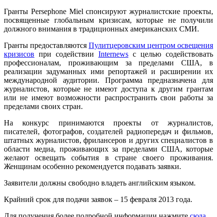
Гранты Persephone Miel спонсируют журналистские проекты,
посвященные глобальным кризисам, которые не получили
должного внимания в традиционных американских СМИ.
Гранты предоставляются
Пулитцеровским центром освещения
кризисов
при содействии
Internews
с целью содействовать
профессионалам, проживающим за пределами США, в
реализации задуманных ими репортажей и расширении их
международной аудитории. Программа предназначена для
журналистов, которые не имеют доступа к другим грантам
или не имеют возможности распространить свои работы за
пределами своих стран.
На конкурс принимаются проекты от журналистов,
писателей, фотографов, создателей радиопередач и фильмов,
штатных журналистов, фрилансеров и других специалистов в
области медиа, проживающих за пределами США, которые
желают освещать события в стране своего проживания.
Женщинам особенно рекомендуется подавать заявки.
Заявители должны свободно владеть английским языком.
Крайний срок для подачи заявок – 15 февраля 2013 года.
Для получения более подробной информации нажмите
сюда
.