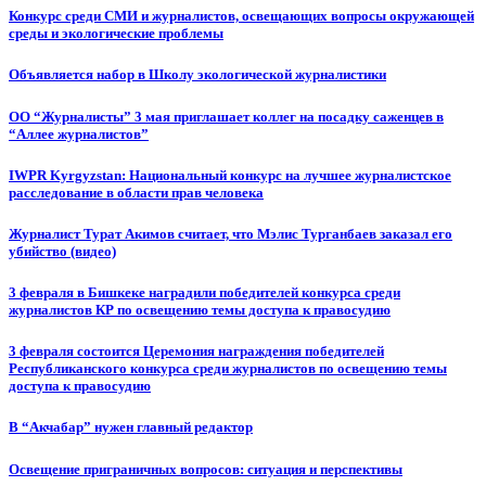
Конкурс среди СМИ и журналистов, освещающих вопросы окружающей
среды и экологические проблемы
Объявляется набор в Школу экологической журналистики
ОО “Журналисты” 3 мая приглашает коллег на посадку саженцев в
“Аллее журналистов”
IWPR Kyrgyzstan: Национальный конкурс на лучшее журналистское
расследование в области прав человека
Журналист Турат Акимов считает, что Мэлис Турганбаев заказал его
убийство (видео)
3 февраля в Бишкеке наградили победителей конкурса среди
журналистов КР по освещению темы доступа к правосудию
3 февраля состоится Церемония награждения победителей
Республиканского конкурса среди журналистов по освещению темы
доступа к правосудию
В “Акчабар” нужен главный редактор
Освещение приграничных вопросов: ситуация и перспективы