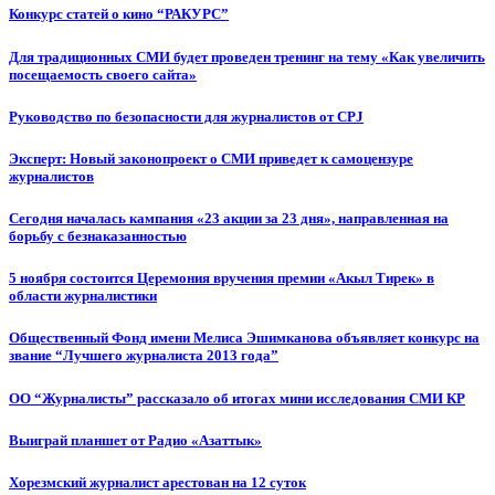
Конкурс статей о кино “РАКУРС”
Для традиционных СМИ будет проведен тренинг на тему «Как увеличить
посещаемость своего сайта»
Руководство по безопасности для журналистов от CPJ
Эксперт: Новый законопроект о СМИ приведет к самоцензуре
журналистов
Сегодня началась кампания «23 акции за 23 дня», направленная на
борьбу с безнаказанностью
5 ноября состоится Церемония вручения премии «Акыл Тирек» в
области журналистики
Общественный Фонд имени Мелиса Эшимканова объявляет конкурс на
звание “Лучшего журналиста 2013 года”
ОО “Журналисты” рассказало об итогах мини исследования СМИ КР
Выиграй планшет от Радио «Азаттык»
Хорезмский журналист арестован на 12 суток