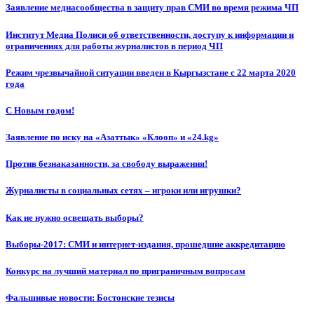
Заявление медиасообщества в защиту прав СМИ во время режима ЧП
Институт Медиа Полиси об ответственности, доступу к информации и
ограничениях для работы журналистов в период ЧП
Режим чрезвычайной ситуации введен в Кыргызстане с 22 марта 2020
года
С Новым годом!
Заявление по иску на «Азаттык» «Клооп» и «24.kg»
Против безнаказанности, за свободу выражения!
Журналисты в социальных сетях – игроки или игрушки?
Как не нужно освещать выборы?
Выборы-2017: СМИ и интернет-издания, прошедшие аккредитацию
Конкурс на лучший материал по приграничным вопросам
Фальшивые новости: Бостонские тезисы