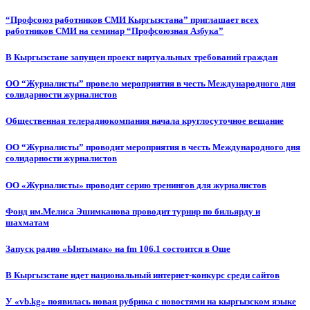
“Профсоюз работников СМИ Кыргызстана” приглашает всех
работников СМИ на семинар “Профсоюзная Азбука”
В Кыргызстане запущен проект виртуальных требований граждан
ОО “Журналисты” провело мероприятия в честь Международного дня
солидарности журналистов
Общественная телерадиокомпания начала круглосуточное вещание
ОО “Журналисты” проводит мероприятия в честь Международного дня
солидарности журналистов
ОО «Журналисты» проводит серию тренингов для журналистов
Фонд им.Мелиса Эшимканова проводит турнир по бильярду и
шахматам
Запуск радио «Ынтымак» на fm 106.1 состоится в Оше
В Кыргызстане идет национальный интернет-конкурс среди сайтов
У «vb.kg» появилась новая рубрика с новостями на кыргызском языке