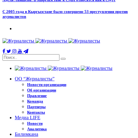
С 2005 года в Кыргызстане было совершено 53 преступления против
журналистов
ОО “Журналисты”
Новости организации
Об организации
Правление
Команда
Партнеры
Контакты
Медиа LIFE
Новости
Аналитика
Билимкана