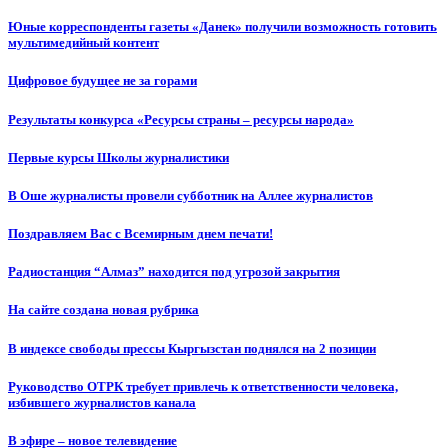
Юные корреспонденты газеты «Данек» получили возможность готовить
мультимедийный контент
Цифровое будущее не за горами
Результаты конкурса «Ресурсы страны – ресурсы народа»
Первые курсы Школы журналистики
В Оше журналисты провели субботник на Аллее журналистов
Поздравляем Вас с Всемирным днем печати!
Радиостанция “Алмаз” находится под угрозой закрытия
На сайте создана новая рубрика
В индексе свободы прессы Кыргызстан поднялся на 2 позиции
Руководство ОТРК требует привлечь к ответственности человека,
избившего журналистов канала
В эфире – новое телевидение