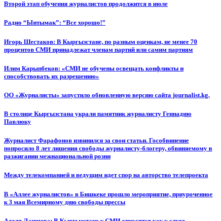
Второй этап обучения журналистов продолжится в июле
Радио “Ынтымак”: “Все хорошо!”
Игорь Шестаков: В Кыргызстане, по разным оценкам, не менее 70
процентов СМИ принадлежат членам партий или самим партиям
Илим Карыпбеков: «СМИ не обучены освещать конфликты и
способствовать их разрешению»
ОО «Журналисты» запустило обновленную версию сайта journalist.kg.
В столице Кыргызстана украли памятник журналисту Геннадию
Павлюку
Журналист Фарафонов извинился за свои статьи. Гособвинение
попросило 8 лет лишения свободы журналисту-блогеру, обвиняемому в
разжигании межнациональной розни
Между телекомпанией и ведущим идет спор на авторство телепроекта
В «Аллее журналистов» в Бишкеке прошло мероприятие, приуроченное
к 3 мая Всемирному дню свободы прессы
Аделя Лаишева: В Кыргызстане к СМИ относятся как к слуге