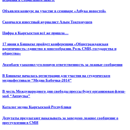
Объявлен конкурс на участие в семинаре «Азбука новостей»
Cкончался известный журналист Алым Токтомушев
Цифра в Кыргызстан всё же пришла…
17 июня в Бишкеке пройдет конференция «Общегражданская
идентичность: единство в многообразии. Роль СМИ, государства и
общества»
Атамбаев узаконил уголовную ответственность за ложные сообщения
В Бишкеке началась регистрация для участия на студенческом
медиафестивале “Медиа Бабочка-2014”
В честь Международного дня свободы прессы будет организован флеш-
моб “Антиутка”
Каталог медиа Кыргызской Республики
Депутаты предлагают наказывать за заведомо ложное сообщение о
преступлении в СМИ