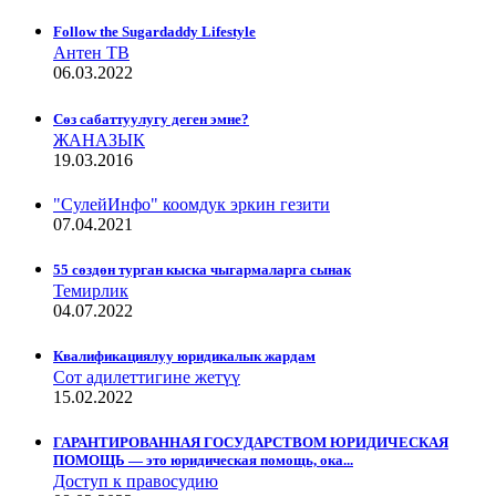
Follow the Sugardaddy Lifestyle
Антен ТВ
06.03.2022
Сѳз сабаттуулугу деген эмне?
ЖАНАЗЫК
19.03.2016
"СулейИнфо" коомдук эркин гезити
07.04.2021
55 сөздөн турган кыска чыгармаларга сынак
Темирлик
04.07.2022
Квалификациялуу юридикалык жардам
Сот адилеттигине жетүү
15.02.2022
ГАРАНТИРОВАННАЯ ГОСУДАРСТВОМ ЮРИДИЧЕСКАЯ
ПОМОЩЬ — это юридическая помощь, ока...
Доступ к правосудию