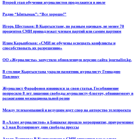
Второй этап обучения журналистов продолжится в июле
Радио “Ынтымак”: “Все хорошо!”
Игорь Шестаков: В Кыргызстане, по разным оценкам, не менее 70
процентов СМИ принадлежат членам партий или самим партиям
Илим Карыпбеков: «СМИ не обучены освещать конфликты и
способствовать их разрешению»
ОО «Журналисты» запустило обновленную версию сайта journalist.kg.
В столице Кыргызстана украли памятник журналисту Геннадию
Павлюку
Журналист Фарафонов извинился за свои статьи. Гособвинение
попросило 8 лет лишения свободы журналисту-блогеру, обвиняемому в
разжигании межнациональной розни
Между телекомпанией и ведущим идет спор на авторство телепроекта
В «Аллее журналистов» в Бишкеке прошло мероприятие, приуроченное
к 3 мая Всемирному дню свободы прессы
Аделя Лаишева: В Кыргызстане к СМИ относятся как к слуге