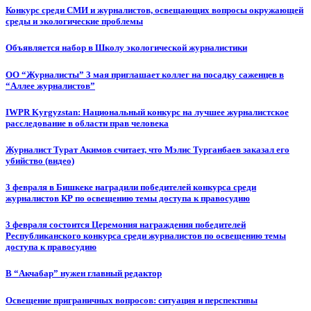
Конкурс среди СМИ и журналистов, освещающих вопросы окружающей
среды и экологические проблемы
Объявляется набор в Школу экологической журналистики
ОО “Журналисты” 3 мая приглашает коллег на посадку саженцев в
“Аллее журналистов”
IWPR Kyrgyzstan: Национальный конкурс на лучшее журналистское
расследование в области прав человека
Журналист Турат Акимов считает, что Мэлис Турганбаев заказал его
убийство (видео)
3 февраля в Бишкеке наградили победителей конкурса среди
журналистов КР по освещению темы доступа к правосудию
3 февраля состоится Церемония награждения победителей
Республиканского конкурса среди журналистов по освещению темы
доступа к правосудию
В “Акчабар” нужен главный редактор
Освещение приграничных вопросов: ситуация и перспективы