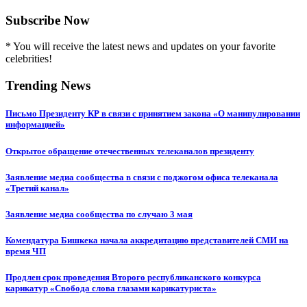
Subscribe Now
* You will receive the latest news and updates on your favorite
celebrities!
Trending News
Письмо Президенту КР в связи с принятием закона «О манипулировании
информацией»
Открытое обращение отечественных телеканалов президенту
Заявление медиа сообщества в связи с поджогом офиса телеканала
«Третий канал»
Заявление медиа сообщества по случаю 3 мая
Комендатура Бишкека начала аккредитацию представителей СМИ на
время ЧП
Продлен срок проведения Второго республиканского конкурса
карикатур «Свобода слова глазами карикатуриста»