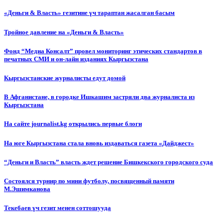
«Деньги & Власть» гезитине үч тараптан жасалган басым
Тройное давление на «Деньги & Власть»
Фонд “Медиа Консалт” провел мониторинг этических стандартов в
печатных СМИ и он-лайн изданиях Кыргызстана
Кыргызстанские журналисты едут домой
В Афганистане, в городке Ишкашим застряли два журналиста из
Кыргызстана
На сайте journalist.kg открылись первые блоги
На юге Кыргызстана стала вновь издаваться газета «Дайджест»
“Деньги и Власть” власть ждет решение Бишкекского городского суда
Состоялся турнир по мини футболу, посвященный памяти
М.Эшимканова
Текебаев үч гезит менен соттошууда