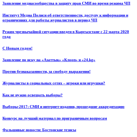
Заявление медиасообщества в защиту прав СМИ во время режима ЧП
Институт Медиа Полиси об ответственности, доступу к информации и
ограничениях для работы журналистов в период ЧП
Режим чрезвычайной ситуации введен в Кыргызстане с 22 марта 2020
года
С Новым годом!
Заявление по иску на «Азаттык» «Клооп» и «24.kg»
Против безнаказанности, за свободу выражения!
Журналисты в социальных сетях – игроки или игрушки?
Как не нужно освещать выборы?
Выборы-2017: СМИ и интернет-издания, прошедшие аккредитацию
Конкурс на лучший материал по приграничным вопросам
Фальшивые новости: Бостонские тезисы