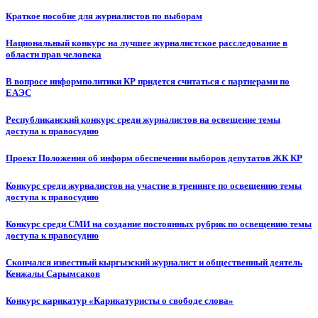
Краткое пособие для журналистов по выборам
Национальный конкурс на лучшее журналистское расследование в
области прав человека
В вопросе информполитики КР придется считаться с партнерами по
ЕАЭС
Республиканский конкурс среди журналистов на освещение темы
доступа к правосудию
Проект Положения об информ обеспечении выборов депутатов ЖК КР
Конкурс среди журналистов на участие в тренинге по освещению темы
доступа к правосудию
Конкурс среди СМИ на создание постоянных рубрик по освещению темы
доступа к правосудию
Скончался известный кыргызский журналист и общественный деятель
Кенжалы Сарымсаков
Конкурс карикатур «Карикатуристы о свободе слова»