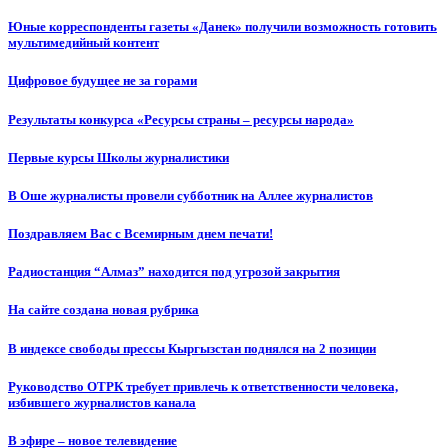
Юные корреспонденты газеты «Данек» получили возможность готовить
мультимедийный контент
Цифровое будущее не за горами
Результаты конкурса «Ресурсы страны – ресурсы народа»
Первые курсы Школы журналистики
В Оше журналисты провели субботник на Аллее журналистов
Поздравляем Вас с Всемирным днем печати!
Радиостанция “Алмаз” находится под угрозой закрытия
На сайте создана новая рубрика
В индексе свободы прессы Кыргызстан поднялся на 2 позиции
Руководство ОТРК требует привлечь к ответственности человека,
избившего журналистов канала
В эфире – новое телевидение