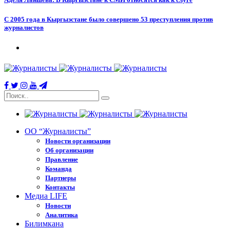
С 2005 года в Кыргызстане было совершено 53 преступления против
журналистов
ОО “Журналисты”
Новости организации
Об организации
Правление
Команда
Партнеры
Контакты
Медиа LIFE
Новости
Аналитика
Билимкана