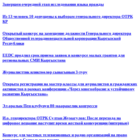
Завершен очередной этап исследования языка вражды
Из 13 человек 10 допущены к выборам генерального директора ОТРК
КР
Открытый конкурс на замещение должности Генерального директора
Общественной телерадиовещательной корпорации Кыргызской
Республики
EEDC продлил срок приема заявок в конкурсе малых грантов для
региональных СМИ Кыргызстана
Журналисттик иликтөөлөр сынагынын 3-туру
Открыта регистрация на мастер-классы для журналистов и гражданских
активистов в рамках конференции «Через многообразие к устойчивому
развитию Кыргызстана»
Эл аралык Пен-клубунун 80-мааракелик конгресси
И.о. гендиректора ОТРК Султан Жумагулов: После перехода на
цифровое вещание наступит время жесткой конкуренции (интервью)
Конкурс для частных телевизионных и радио-организаций на право
вещания в Социальном пакете