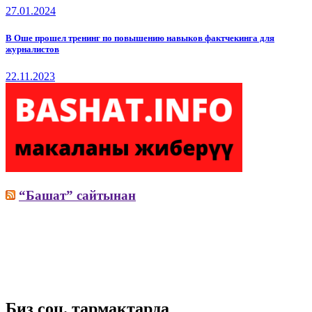
27.01.2024
В Оше прошел тренинг по повышению навыков фактчекинга для
журналистов
22.11.2023
“Башат” сайтынан
Биз соц. тармактарда