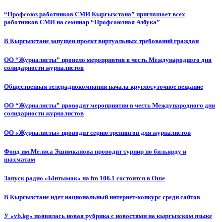
“Профсоюз работников СМИ Кыргызстана” приглашает всех
работников СМИ на семинар “Профсоюзная Азбука”
В Кыргызстане запущен проект виртуальных требований граждан
ОО “Журналисты” провело мероприятия в честь Международного дня
солидарности журналистов
Общественная телерадиокомпания начала круглосуточное вещание
ОО “Журналисты” проводит мероприятия в честь Международного дня
солидарности журналистов
ОО «Журналисты» проводит серию тренингов для журналистов
Фонд им.Мелиса Эшимканова проводит турнир по бильярду и
шахматам
Запуск радио «Ынтымак» на fm 106.1 состоится в Оше
В Кыргызстане идет национальный интернет-конкурс среди сайтов
У «vb.kg» появилась новая рубрика с новостями на кыргызском языке