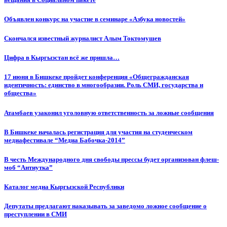
Объявлен конкурс на участие в семинаре «Азбука новостей»
Cкончался известный журналист Алым Токтомушев
Цифра в Кыргызстан всё же пришла…
17 июня в Бишкеке пройдет конференция «Общегражданская
идентичность: единство в многообразии. Роль СМИ, государства и
общества»
Атамбаев узаконил уголовную ответственность за ложные сообщения
В Бишкеке началась регистрация для участия на студенческом
медиафестивале “Медиа Бабочка-2014”
В честь Международного дня свободы прессы будет организован флеш-
моб “Антиутка”
Каталог медиа Кыргызской Республики
Депутаты предлагают наказывать за заведомо ложное сообщение о
преступлении в СМИ