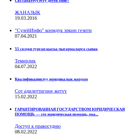
Сѳз сабаттуулугу деген эмне?
ЖАНАЗЫК
19.03.2016
"СулейИнфо" коомдук эркин гезити
07.04.2021
55 сөздөн турган кыска чыгармаларга сынак
Темирлик
04.07.2022
Квалификациялуу юридикалык жардам
Сот адилеттигине жетүү
15.02.2022
ГАРАНТИРОВАННАЯ ГОСУДАРСТВОМ ЮРИДИЧЕСКАЯ
ПОМОЩЬ — это юридическая помощь, ока...
Доступ к правосудию
08.02.2022