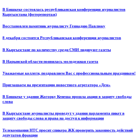
В Бишкеке состоялась республиканская конференция журналистов
Кыргызстана (фоторепортаж)
Восстановлен памятник журналисту Геннадию Павлюку
8 декабря состоится Республиканская конференция журналистов
В Кыргызстане по количеству среди СМИ лидируют газеты
В Нарынской области появилась молодежная газета
Уважаемые коллеги, поздравляем Вас с профессиональным праздником!
Приглашаем на презентацию новостного агрегатора «Дем»
В Бишкеке у здания Жогорку Кенеша прошла акция в защиту свободы
слова
В Кыргызстане журналисты проведут у здания парламента пикет в
защиту свободы слова и права на доступ к информации
Телекомпания НТС просит спикера ЖК проверить законность действий
депутатов фракции