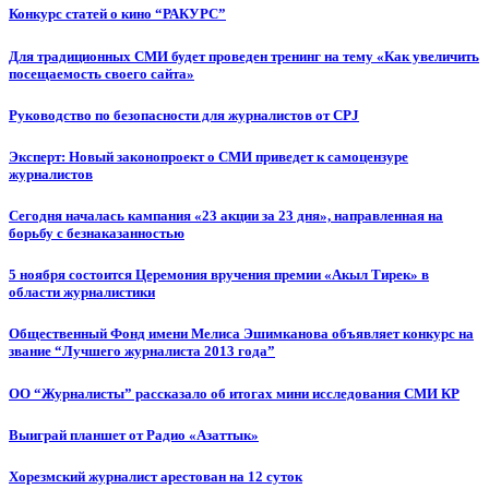
Конкурс статей о кино “РАКУРС”
Для традиционных СМИ будет проведен тренинг на тему «Как увеличить
посещаемость своего сайта»
Руководство по безопасности для журналистов от CPJ
Эксперт: Новый законопроект о СМИ приведет к самоцензуре
журналистов
Сегодня началась кампания «23 акции за 23 дня», направленная на
борьбу с безнаказанностью
5 ноября состоится Церемония вручения премии «Акыл Тирек» в
области журналистики
Общественный Фонд имени Мелиса Эшимканова объявляет конкурс на
звание “Лучшего журналиста 2013 года”
ОО “Журналисты” рассказало об итогах мини исследования СМИ КР
Выиграй планшет от Радио «Азаттык»
Хорезмский журналист арестован на 12 суток