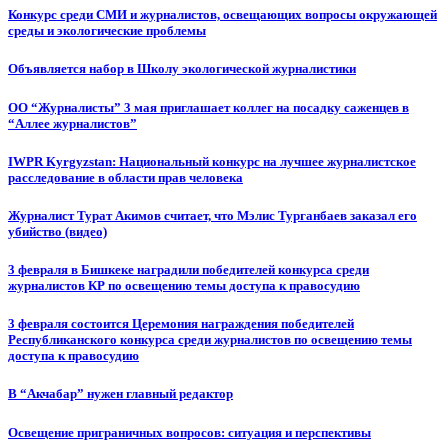
Конкурс среди СМИ и журналистов, освещающих вопросы окружающей
среды и экологические проблемы
Объявляется набор в Школу экологической журналистики
ОО “Журналисты” 3 мая приглашает коллег на посадку саженцев в
“Аллее журналистов”
IWPR Kyrgyzstan: Национальный конкурс на лучшее журналистское
расследование в области прав человека
Журналист Турат Акимов считает, что Мэлис Турганбаев заказал его
убийство (видео)
3 февраля в Бишкеке наградили победителей конкурса среди
журналистов КР по освещению темы доступа к правосудию
3 февраля состоится Церемония награждения победителей
Республиканского конкурса среди журналистов по освещению темы
доступа к правосудию
В “Акчабар” нужен главный редактор
Освещение приграничных вопросов: ситуация и перспективы