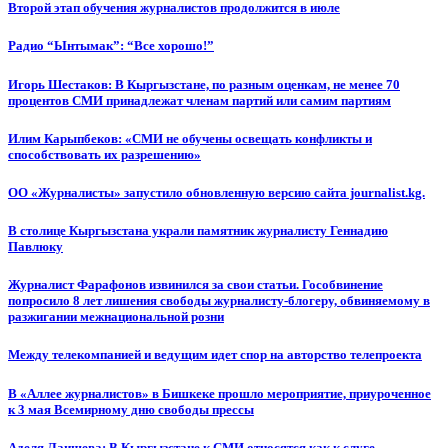
Второй этап обучения журналистов продолжится в июле
Радио “Ынтымак”: “Все хорошо!”
Игорь Шестаков: В Кыргызстане, по разным оценкам, не менее 70
процентов СМИ принадлежат членам партий или самим партиям
Илим Карыпбеков: «СМИ не обучены освещать конфликты и
способствовать их разрешению»
ОО «Журналисты» запустило обновленную версию сайта journalist.kg.
В столице Кыргызстана украли памятник журналисту Геннадию
Павлюку
Журналист Фарафонов извинился за свои статьи. Гособвинение
попросило 8 лет лишения свободы журналисту-блогеру, обвиняемому в
разжигании межнациональной розни
Между телекомпанией и ведущим идет спор на авторство телепроекта
В «Аллее журналистов» в Бишкеке прошло мероприятие, приуроченное
к 3 мая Всемирному дню свободы прессы
Аделя Лаишева: В Кыргызстане к СМИ относятся как к слуге