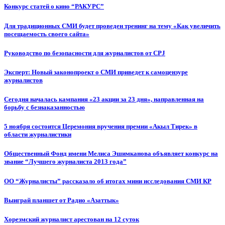
Конкурс статей о кино “РАКУРС”
Для традиционных СМИ будет проведен тренинг на тему «Как увеличить
посещаемость своего сайта»
Руководство по безопасности для журналистов от CPJ
Эксперт: Новый законопроект о СМИ приведет к самоцензуре
журналистов
Сегодня началась кампания «23 акции за 23 дня», направленная на
борьбу с безнаказанностью
5 ноября состоится Церемония вручения премии «Акыл Тирек» в
области журналистики
Общественный Фонд имени Мелиса Эшимканова объявляет конкурс на
звание “Лучшего журналиста 2013 года”
ОО “Журналисты” рассказало об итогах мини исследования СМИ КР
Выиграй планшет от Радио «Азаттык»
Хорезмский журналист арестован на 12 суток