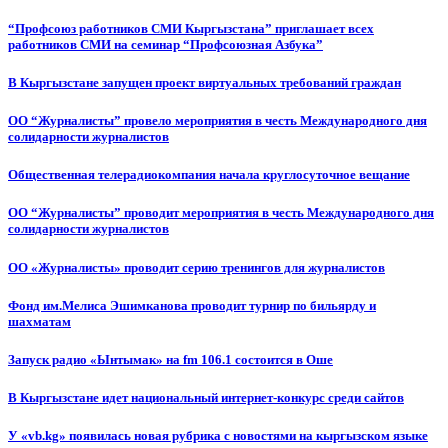
“Профсоюз работников СМИ Кыргызстана” приглашает всех
работников СМИ на семинар “Профсоюзная Азбука”
В Кыргызстане запущен проект виртуальных требований граждан
ОО “Журналисты” провело мероприятия в честь Международного дня
солидарности журналистов
Общественная телерадиокомпания начала круглосуточное вещание
ОО “Журналисты” проводит мероприятия в честь Международного дня
солидарности журналистов
ОО «Журналисты» проводит серию тренингов для журналистов
Фонд им.Мелиса Эшимканова проводит турнир по бильярду и
шахматам
Запуск радио «Ынтымак» на fm 106.1 состоится в Оше
В Кыргызстане идет национальный интернет-конкурс среди сайтов
У «vb.kg» появилась новая рубрика с новостями на кыргызском языке