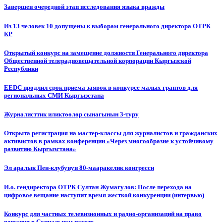
Завершен очередной этап исследования языка вражды
Из 13 человек 10 допущены к выборам генерального директора ОТРК
КР
Открытый конкурс на замещение должности Генерального директора
Общественной телерадиовещательной корпорации Кыргызской
Республики
EEDC продлил срок приема заявок в конкурсе малых грантов для
региональных СМИ Кыргызстана
Журналисттик иликтөөлөр сынагынын 3-туру
Открыта регистрация на мастер-классы для журналистов и гражданских
активистов в рамках конференции «Через многообразие к устойчивому
развитию Кыргызстана»
Эл аралык Пен-клубунун 80-мааракелик конгресси
И.о. гендиректора ОТРК Султан Жумагулов: После перехода на
цифровое вещание наступит время жесткой конкуренции (интервью)
Конкурс для частных телевизионных и радио-организаций на право
вещания в Социальном пакете