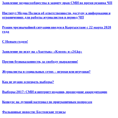
Заявление медиасообщества в защиту прав СМИ во время режима ЧП
Институт Медиа Полиси об ответственности, доступу к информации и
ограничениях для работы журналистов в период ЧП
Режим чрезвычайной ситуации введен в Кыргызстане с 22 марта 2020
года
С Новым годом!
Заявление по иску на «Азаттык» «Клооп» и «24.kg»
Против безнаказанности, за свободу выражения!
Журналисты в социальных сетях – игроки или игрушки?
Как не нужно освещать выборы?
Выборы-2017: СМИ и интернет-издания, прошедшие аккредитацию
Конкурс на лучший материал по приграничным вопросам
Фальшивые новости: Бостонские тезисы