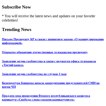
Subscribe Now
* You will receive the latest news and updates on your favorite
celebrities!
Trending News
Письмо Президенту КР в связи с принятием закона «О манипулировании
информацией»
Открытое обращение отечественных телеканалов президенту
Заявление медиа сообщества в связи с поджогом офиса телеканала
«Третий канал»
Заявление медиа сообщества по случаю 3 мая
Комендатура Бишкека начала аккредитацию представителей СМИ на
время ЧП
Продлен срок проведения Второго республиканского конкурса
карикатур «Свобода слова глазами карикатуриста»