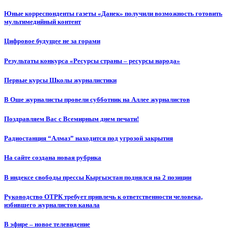
Юные корреспонденты газеты «Данек» получили возможность готовить
мультимедийный контент
Цифровое будущее не за горами
Результаты конкурса «Ресурсы страны – ресурсы народа»
Первые курсы Школы журналистики
В Оше журналисты провели субботник на Аллее журналистов
Поздравляем Вас с Всемирным днем печати!
Радиостанция “Алмаз” находится под угрозой закрытия
На сайте создана новая рубрика
В индексе свободы прессы Кыргызстан поднялся на 2 позиции
Руководство ОТРК требует привлечь к ответственности человека,
избившего журналистов канала
В эфире – новое телевидение