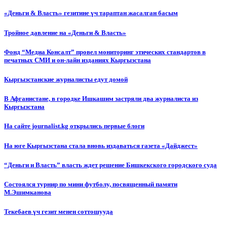
«Деньги & Власть» гезитине үч тараптан жасалган басым
Тройное давление на «Деньги & Власть»
Фонд “Медиа Консалт” провел мониторинг этических стандартов в
печатных СМИ и он-лайн изданиях Кыргызстана
Кыргызстанские журналисты едут домой
В Афганистане, в городке Ишкашим застряли два журналиста из
Кыргызстана
На сайте journalist.kg открылись первые блоги
На юге Кыргызстана стала вновь издаваться газета «Дайджест»
“Деньги и Власть” власть ждет решение Бишкекского городского суда
Состоялся турнир по мини футболу, посвященный памяти
М.Эшимканова
Текебаев үч гезит менен соттошууда