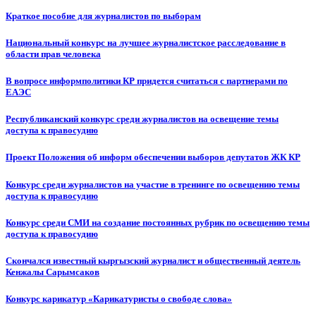
Краткое пособие для журналистов по выборам
Национальный конкурс на лучшее журналистское расследование в
области прав человека
В вопросе информполитики КР придется считаться с партнерами по
ЕАЭС
Республиканский конкурс среди журналистов на освещение темы
доступа к правосудию
Проект Положения об информ обеспечении выборов депутатов ЖК КР
Конкурс среди журналистов на участие в тренинге по освещению темы
доступа к правосудию
Конкурс среди СМИ на создание постоянных рубрик по освещению темы
доступа к правосудию
Скончался известный кыргызский журналист и общественный деятель
Кенжалы Сарымсаков
Конкурс карикатур «Карикатуристы о свободе слова»