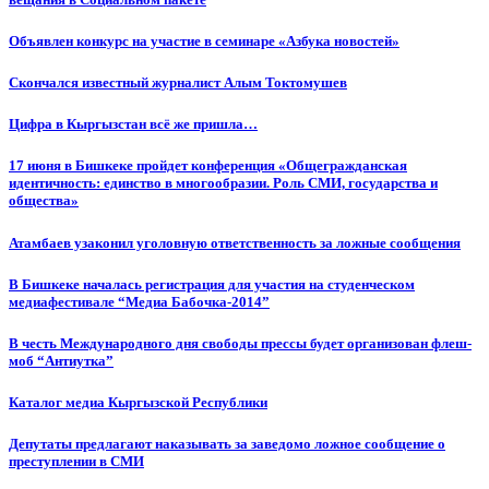
Объявлен конкурс на участие в семинаре «Азбука новостей»
Cкончался известный журналист Алым Токтомушев
Цифра в Кыргызстан всё же пришла…
17 июня в Бишкеке пройдет конференция «Общегражданская
идентичность: единство в многообразии. Роль СМИ, государства и
общества»
Атамбаев узаконил уголовную ответственность за ложные сообщения
В Бишкеке началась регистрация для участия на студенческом
медиафестивале “Медиа Бабочка-2014”
В честь Международного дня свободы прессы будет организован флеш-
моб “Антиутка”
Каталог медиа Кыргызской Республики
Депутаты предлагают наказывать за заведомо ложное сообщение о
преступлении в СМИ