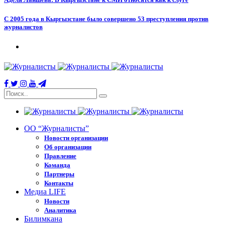
С 2005 года в Кыргызстане было совершено 53 преступления против
журналистов
ОО “Журналисты”
Новости организации
Об организации
Правление
Команда
Партнеры
Контакты
Медиа LIFE
Новости
Аналитика
Билимкана