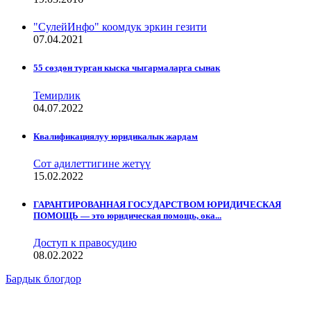
"СулейИнфо" коомдук эркин гезити
07.04.2021
55 сөздөн турган кыска чыгармаларга сынак
Темирлик
04.07.2022
Квалификациялуу юридикалык жардам
Сот адилеттигине жетүү
15.02.2022
ГАРАНТИРОВАННАЯ ГОСУДАРСТВОМ ЮРИДИЧЕСКАЯ
ПОМОЩЬ — это юридическая помощь, ока...
Доступ к правосудию
08.02.2022
Бардык блогдор