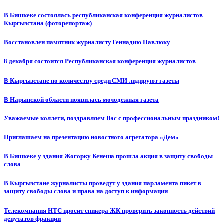
В Бишкеке состоялась республиканская конференция журналистов
Кыргызстана (фоторепортаж)
Восстановлен памятник журналисту Геннадию Павлюку
8 декабря состоится Республиканская конференция журналистов
В Кыргызстане по количеству среди СМИ лидируют газеты
В Нарынской области появилась молодежная газета
Уважаемые коллеги, поздравляем Вас с профессиональным праздником!
Приглашаем на презентацию новостного агрегатора «Дем»
В Бишкеке у здания Жогорку Кенеша прошла акция в защиту свободы
слова
В Кыргызстане журналисты проведут у здания парламента пикет в
защиту свободы слова и права на доступ к информации
Телекомпания НТС просит спикера ЖК проверить законность действий
депутатов фракции