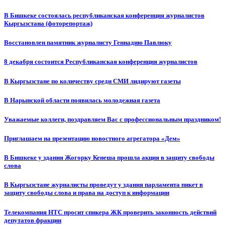
В Бишкеке состоялась республиканская конференция журналистов
Кыргызстана (фоторепортаж)
Восстановлен памятник журналисту Геннадию Павлюку
8 декабря состоится Республиканская конференция журналистов
В Кыргызстане по количеству среди СМИ лидируют газеты
В Нарынской области появилась молодежная газета
Уважаемые коллеги, поздравляем Вас с профессиональным праздником!
Приглашаем на презентацию новостного агрегатора «Дем»
В Бишкеке у здания Жогорку Кенеша прошла акция в защиту свободы
слова
В Кыргызстане журналисты проведут у здания парламента пикет в
защиту свободы слова и права на доступ к информации
Телекомпания НТС просит спикера ЖК проверить законность действий
депутатов фракции