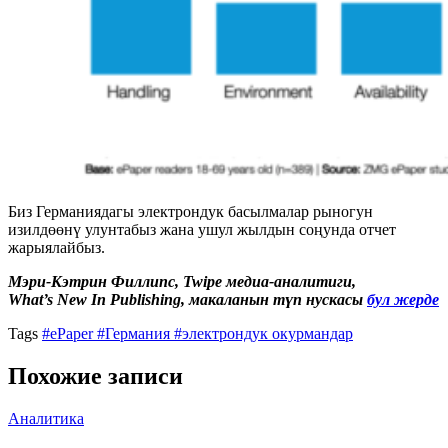
Биз Германиядагы электрондук басылмалар рыногун
изилдөөнү улунтабыз жана ушул жылдын соңунда отчет
жарыялайбыз.
Мэри-Кэтрин Филлипс,
Twipe медиа-аналитиги,
What’s New In Publishing, макаланын түп нускасы
бул жерде
Tags
#ePaper
#Германия
#электрондук окурмандар
Похожие записи
Аналитика