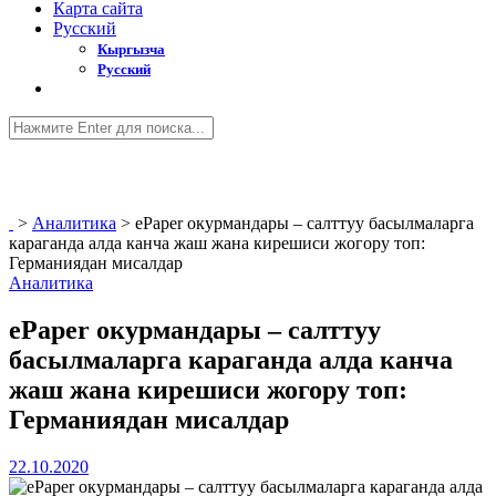
Карта сайта
Русский
Кыргызча
Русский
>
Аналитика
>
ePaper окурмандары – салттуу басылмаларга
караганда алда канча жаш жана кирешиси жогору топ:
Германиядан мисалдар
Аналитика
ePaper окурмандары – салттуу
басылмаларга караганда алда канча
жаш жана кирешиси жогору топ:
Германиядан мисалдар
22.10.2020