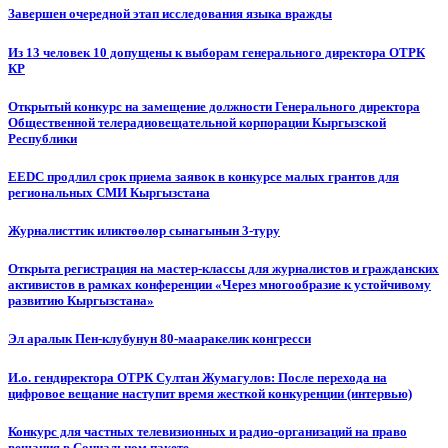
Завершен очередной этап исследования языка вражды
Из 13 человек 10 допущены к выборам генерального директора ОТРК
КР
Открытый конкурс на замещение должности Генерального директора
Общественной телерадиовещательной корпорации Кыргызской
Республики
EEDC продлил срок приема заявок в конкурсе малых грантов для
региональных СМИ Кыргызстана
Журналисттик иликтөөлөр сынагынын 3-туру
Открыта регистрация на мастер-классы для журналистов и гражданских
активистов в рамках конференции «Через многообразие к устойчивому
развитию Кыргызстана»
Эл аралык Пен-клубунун 80-мааракелик конгресси
И.о. гендиректора ОТРК Султан Жумагулов: После перехода на
цифровое вещание наступит время жесткой конкуренции (интервью)
Конкурс для частных телевизионных и радио-организаций на право
вещания в Социальном пакете