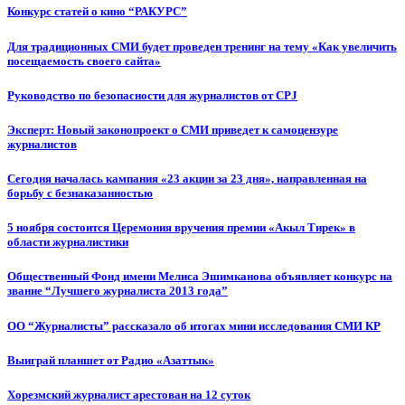
Конкурс статей о кино “РАКУРС”
Для традиционных СМИ будет проведен тренинг на тему «Как увеличить
посещаемость своего сайта»
Руководство по безопасности для журналистов от CPJ
Эксперт: Новый законопроект о СМИ приведет к самоцензуре
журналистов
Сегодня началась кампания «23 акции за 23 дня», направленная на
борьбу с безнаказанностью
5 ноября состоится Церемония вручения премии «Акыл Тирек» в
области журналистики
Общественный Фонд имени Мелиса Эшимканова объявляет конкурс на
звание “Лучшего журналиста 2013 года”
ОО “Журналисты” рассказало об итогах мини исследования СМИ КР
Выиграй планшет от Радио «Азаттык»
Хорезмский журналист арестован на 12 суток