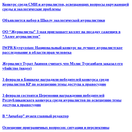
Конкурс среди СМИ и журналистов, освещающих вопросы окружающей
среды и экологические проблемы
Объявляется набор в Школу экологической журналистики
ОО “Журналисты” 3 мая приглашает коллег на посадку саженцев в
“Аллее журналистов”
IWPR Kyrgyzstan: Национальный конкурс на лучшее журналистское
расследование в области прав человека
Журналист Турат Акимов считает, что Мэлис Турганбаев заказал его
убийство (видео)
3 февраля в Бишкеке наградили победителей конкурса среди
журналистов КР по освещению темы доступа к правосудию
3 февраля состоится Церемония награждения победителей
Республиканского конкурса среди журналистов по освещению темы
доступа к правосудию
В “Акчабар” нужен главный редактор
Освещение приграничных вопросов: ситуация и перспективы