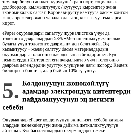
темалар болуп саналат: курулуш / транспорт, социалдык
долбоорлор, кылмыштуулук / күтүүсүз кырсыктар жана
экономикалык саясат. Коронавирусту камтууга басым койгон
жаңы эрежелер жана чаралар дагы эң кызыктуу темаларга
кирет.
ePaper окурмандары сапаттуу журналистика үчүн да
төлөгөнгө даяр: алардын 53% «Мен ишенимдүү жаңылык
булагы үчүн төлөгөнгө даярмын» деп белгилейт. Эң
кызыктуусу – жалаң салттуу басма материалдардын
окурмандары төлөгөнгө даярдыгын аз билдиришет. Бул
немистердин Интернеттеги жаңылыктар үчүн төлөгөнгө
даярбыз дегендердин улуттук үлүшүнөн дагы жогору, Reuters
билдирген боюнча, алар быйыл 10% түзүштү.
5.
Колдонуунун жөнөкөйлүгү –
адамдар электрондук китептерди
пайдалануусунун эң негизги
себеби
Окурмандар ePaper колдонуунун эң негизги себеби катары
алардын жөнөкөйлүгүн жана дайыма жеткиликтүүлүгүн
айтышат. Бул басылмалардын окурмандарын жеке