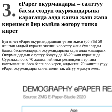
3.
ePaper
окурмандары – салттуу
басма сөздун окурмандарына
караганда алда канча жаш жана
кирешеси бир кыйла жогору топко
кирет
Бул отчет ePaper окурмандарынын үчтөн экиси (65,8%) 50
жаштан ылдый куракта экенин көрсөттү жана бул аларды
башка басылмалардын окурмандарына караганда жашыраак.
Окурмандардын олуттуу бөлүгү да 18-29 жаш курагында.
Сурамжылоого 70 жашка чейинки респонденттер гана
камтылганын баса белгилөө керек, андыктан 70 жаштан улуу
ePaper окурмандары канча экени так айтуу мүмкүн эмес.