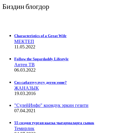
Биздин блогдор
Characteristics of a Great Wife
МЕКТЕП
11.05.2022
Follow the Sugardaddy Lifestyle
Антен ТВ
06.03.2022
Сѳз сабаттуулугу деген эмне?
ЖАНАЗЫК
19.03.2016
"СулейИнфо" коомдук эркин гезити
07.04.2021
55 сөздөн турган кыска чыгармаларга сынак
Темирлик