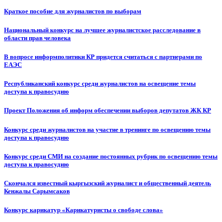
Краткое пособие для журналистов по выборам
Национальный конкурс на лучшее журналистское расследование в
области прав человека
В вопросе информполитики КР придется считаться с партнерами по
ЕАЭС
Республиканский конкурс среди журналистов на освещение темы
доступа к правосудию
Проект Положения об информ обеспечении выборов депутатов ЖК КР
Конкурс среди журналистов на участие в тренинге по освещению темы
доступа к правосудию
Конкурс среди СМИ на создание постоянных рубрик по освещению темы
доступа к правосудию
Скончался известный кыргызский журналист и общественный деятель
Кенжалы Сарымсаков
Конкурс карикатур «Карикатуристы о свободе слова»