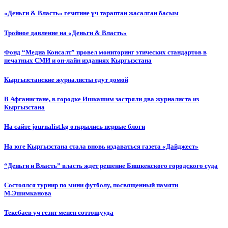
«Деньги & Власть» гезитине үч тараптан жасалган басым
Тройное давление на «Деньги & Власть»
Фонд “Медиа Консалт” провел мониторинг этических стандартов в
печатных СМИ и он-лайн изданиях Кыргызстана
Кыргызстанские журналисты едут домой
В Афганистане, в городке Ишкашим застряли два журналиста из
Кыргызстана
На сайте journalist.kg открылись первые блоги
На юге Кыргызстана стала вновь издаваться газета «Дайджест»
“Деньги и Власть” власть ждет решение Бишкекского городского суда
Состоялся турнир по мини футболу, посвященный памяти
М.Эшимканова
Текебаев үч гезит менен соттошууда