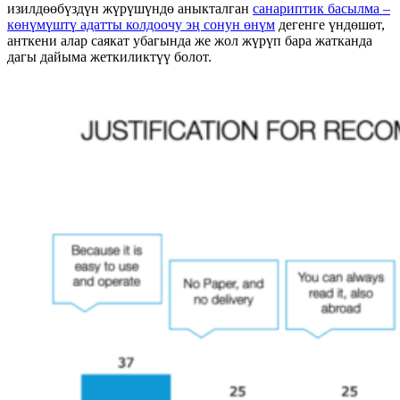
изилдөөбүздүн жүрүшүндө аныкталган
санариптик басылма –
көнүмүштү адатты колдоочу эң сонун өнүм
дегенге үндөшөт,
анткени алар саякат убагында же жол жүрүп бара жатканда
дагы дайыма жеткиликтүү болот.