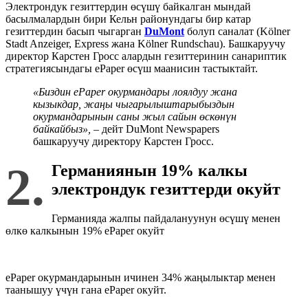
Электрондук гезиттердин өсүшү байкалган мындай
басылмалардын бири Кельн районундагы бир катар
гезиттердин басып чыгарган
DuMont
болуп саналат (Kölner
Stadt Anzeiger, Express жана Kölner Rundschau). Башкаруучу
директор Карстен Гросс алардын гезиттеринин санариптик
стратегиясындагы ePaper өсүш маанисин тастыктайт.
«Биздин ePaper окурмандар
ы
лоялдуу
жана
кызыкдар
,
жаңы чыгарылыштар
ыбыз
дын
окурмандарынын саны жыл сайын өскөнүн
байкайбыз»
,
–
дейт DuMont Newspapers
башкаруучу директору Карстен Гросс.
2.
Германиянын 19% калкы
электрондук гезиттерди окуйт
Германияда жалпы пайдалануунун өсүшү менен
өлкө калкынын 19% ePaper окуйт
ePaper окурмандарынын ичинен 34% жаңылыктар менен
таанышуу үчүн гана ePaper окуйт.