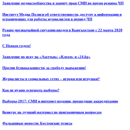
Заявление медиасообщества в защиту прав СМИ во время режима ЧП
Институт Медиа Полиси об ответственности, доступу к информации и
ограничениях для работы журналистов в период ЧП
Режим чрезвычайной ситуации введен в Кыргызстане с 22 марта 2020
года
С Новым годом!
Заявление по иску на «Азаттык» «Клооп» и «24.kg»
Против безнаказанности, за свободу выражения!
Журналисты в социальных сетях – игроки или игрушки?
Как не нужно освещать выборы?
Выборы-2017: СМИ и интернет-издания, прошедшие аккредитацию
Конкурс на лучший материал по приграничным вопросам
Фальшивые новости: Бостонские тезисы