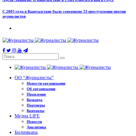
С 2005 года в Кыргызстане было совершено 53 преступления против
журналистов
ОО “Журналисты”
Новости организации
Об организации
Правление
Команда
Партнеры
Контакты
Медиа LIFE
Новости
Аналитика
Билимкана