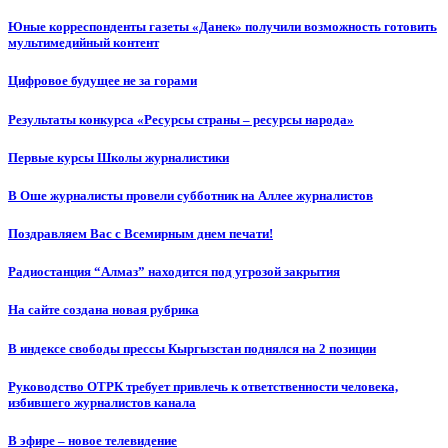
Юные корреспонденты газеты «Данек» получили возможность готовить
мультимедийный контент
Цифровое будущее не за горами
Результаты конкурса «Ресурсы страны – ресурсы народа»
Первые курсы Школы журналистики
В Оше журналисты провели субботник на Аллее журналистов
Поздравляем Вас с Всемирным днем печати!
Радиостанция “Алмаз” находится под угрозой закрытия
На сайте создана новая рубрика
В индексе свободы прессы Кыргызстан поднялся на 2 позиции
Руководство ОТРК требует привлечь к ответственности человека,
избившего журналистов канала
В эфире – новое телевидение