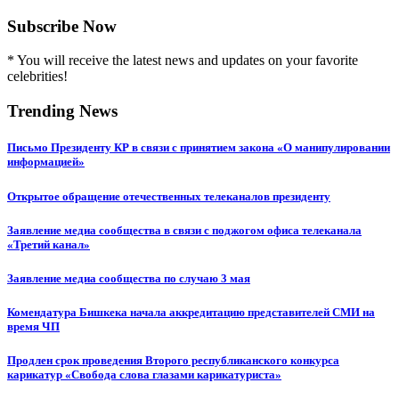
Subscribe Now
* You will receive the latest news and updates on your favorite
celebrities!
Trending News
Письмо Президенту КР в связи с принятием закона «О манипулировании
информацией»
Открытое обращение отечественных телеканалов президенту
Заявление медиа сообщества в связи с поджогом офиса телеканала
«Третий канал»
Заявление медиа сообщества по случаю 3 мая
Комендатура Бишкека начала аккредитацию представителей СМИ на
время ЧП
Продлен срок проведения Второго республиканского конкурса
карикатур «Свобода слова глазами карикатуриста»