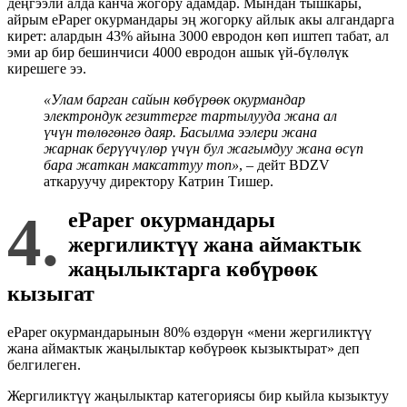
деңгээли алда канча жогору адамдар. Мындан тышкары,
айрым ePaper окурмандары эң жогорку айлык акы алгандарга
кирет: алардын 43% айына 3000 евродон көп иштеп табат, ал
эми ар бир бешинчиси 4000 евродон ашык үй-бүлөлүк
кирешеге ээ.
«Улам барган сайын көбүрөөк окурмандар
электрондук гезиттерге тартылууда жана ал
үчүн төлө
гө
нгө даяр. Басылма ээлери жана
жар
нак берүүчүлөр үчүн бул жагымдуу жана өсүп
бара жаткан максаттуу топ»
, – дейт BDZV
аткаруучу директору Катрин Тишер.
4.
ePaper окурмандары
жергиликтүү жана аймактык
жаңылыктарга көбүрөөк
кызыгат
ePaper окурмандарынын 80% өздөрүн «мени жергиликтүү
жана аймактык жаңылыктар көбүрөөк кызыктырат» деп
белгилеген.
Жергиликтүү жаңылыктар категориясы бир кыйла кызыктуу