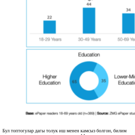
Бул топтогулар дагы толук иш менен камсыз болгон, билим