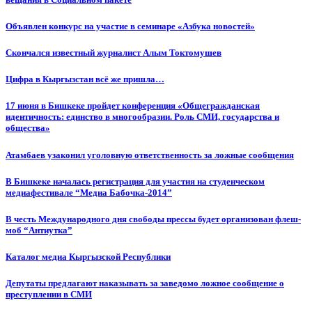
Объявлен конкурс на участие в семинаре «Азбука новостей»
Cкончался известный журналист Алым Токтомушев
Цифра в Кыргызстан всё же пришла…
17 июня в Бишкеке пройдет конференция «Общегражданская
идентичность: единство в многообразии. Роль СМИ, государства и
общества»
Атамбаев узаконил уголовную ответственность за ложные сообщения
В Бишкеке началась регистрация для участия на студенческом
медиафестивале “Медиа Бабочка-2014”
В честь Международного дня свободы прессы будет организован флеш-
моб “Антиутка”
Каталог медиа Кыргызской Республики
Депутаты предлагают наказывать за заведомо ложное сообщение о
преступлении в СМИ