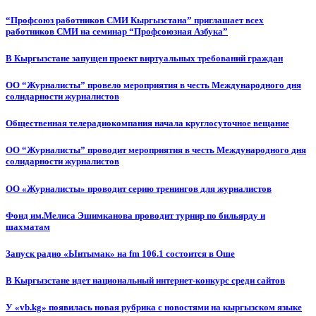
“Профсоюз работников СМИ Кыргызстана” приглашает всех
работников СМИ на семинар “Профсоюзная Азбука”
В Кыргызстане запущен проект виртуальных требований граждан
ОО “Журналисты” провело мероприятия в честь Международного дня
солидарности журналистов
Общественная телерадиокомпания начала круглосуточное вещание
ОО “Журналисты” проводит мероприятия в честь Международного дня
солидарности журналистов
ОО «Журналисты» проводит серию тренингов для журналистов
Фонд им.Мелиса Эшимканова проводит турнир по бильярду и
шахматам
Запуск радио «Ынтымак» на fm 106.1 состоится в Оше
В Кыргызстане идет национальный интернет-конкурс среди сайтов
У «vb.kg» появилась новая рубрика с новостями на кыргызском языке