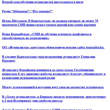
Второй этап обучения журналистов продолжится в июле
Радио “Ынтымак”: “Все хорошо!”
Игорь Шестаков: В Кыргызстане, по разным оценкам, не менее 70
процентов СМИ принадлежат членам партий или самим партиям
Илим Карыпбеков: «СМИ не обучены освещать конфликты и
способствовать их разрешению»
ОО «Журналисты» запустило обновленную версию сайта journalist.kg.
В столице Кыргызстана украли памятник журналисту Геннадию
Павлюку
Журналист Фарафонов извинился за свои статьи. Гособвинение
попросило 8 лет лишения свободы журналисту-блогеру, обвиняемому в
разжигании межнациональной розни
Между телекомпанией и ведущим идет спор на авторство телепроекта
В «Аллее журналистов» в Бишкеке прошло мероприятие, приуроченное
к 3 мая Всемирному дню свободы прессы
Аделя Лаишева: В Кыргызстане к СМИ относятся как к слуге