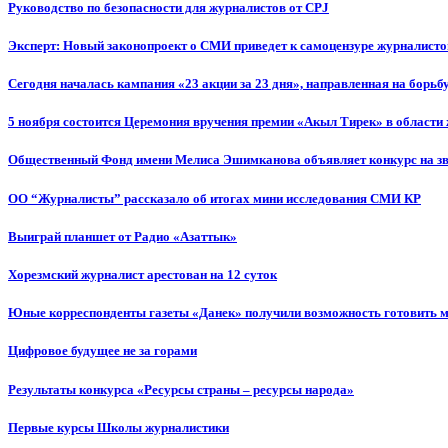
Руководство по безопасности для журналистов от CPJ
Эксперт: Новый законопроект о СМИ приведет к самоцензуре журналисто
Сегодня началась кампания «23 акции за 23 дня», направленная на борьб
5 ноября состоится Церемония вручения премии «Акыл Тирек» в области
Общественный Фонд имени Мелиса Эшимканова объявляет конкурс на зв
ОО “Журналисты” рассказало об итогах мини исследования СМИ КР
Выиграй планшет от Радио «Азаттык»
Хорезмский журналист арестован на 12 суток
Юные корреспонденты газеты «Данек» получили возможность готовить 
Цифровое будущее не за горами
Результаты конкурса «Ресурсы страны – ресурсы народа»
Первые курсы Школы журналистики