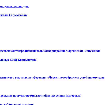
доступа к правосудию
енжалы Сарымсаков
щественной телерадиовещательной корпорации Кыргызской Республики
ональных СМИ Кыргызстана
активистов в рамках конференции «Через многообразие к устойчивому ра
 вещание наступит время жесткой конкуренции (интервью)
ния в Социальном пакете