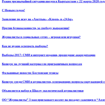
Режим чрезвычайной ситуации введен в Кыргызстане с 22 марта 2020 год
С Новым годом!
Заявление по иску на «Азаттык» «Клооп» и «24.kg»
Против безнаказанности, за свободу выражения!
Журналисты в социальных сетях – игроки или игрушки?
Как не нужно освещать выборы?
Выборы-2017: СМИ и интернет-издания, прошедшие аккредитацию
Конкурс на лучший материал по приграничным вопросам
Фальшивые новости: Бостонские тезисы
Конкурс среди СМИ и журналистов, освещающих вопросы окружающей с
Объявляется набор в Школу экологической журналистики
ОО “Журналисты” 3 мая приглашает коллег на посадку саженцев в “Алл