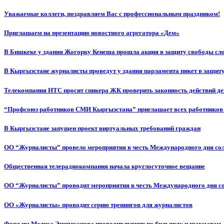
Уважаемые коллеги, поздравляем Вас с профессиональным праздником!
Приглашаем на презентацию новостного агрегатора «Дем»
В Бишкеке у здания Жогорку Кенеша прошла акция в защиту свободы сл
В Кыргызстане журналисты проведут у здания парламента пикет в защиту
Телекомпания НТС просит спикера ЖК проверить законность действий д
“Профсоюз работников СМИ Кыргызстана” приглашает всех работников
В Кыргызстане запущен проект виртуальных требований граждан
ОО “Журналисты” провело мероприятия в честь Международного дня со
Общественная телерадиокомпания начала круглосуточное вещание
ОО “Журналисты” проводит мероприятия в честь Международного дня с
ОО «Журналисты» проводит серию тренингов для журналистов
Фонд им.Мелиса Эшимканова проводит турнир по бильярду и шахматам