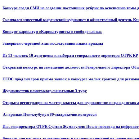
Конкурс среди СМИ на создание постоянных рубрик по освещению темы 
Скончался известный кыргызский журналист и общественный деятель К
Конкурс карикатур «Карикатуристы о свободе слова»
Завершен очередной этап исследования языка вражды
Из 13 человек 10 допущены к выборам генерального директора ОТРК КР
Открытый конкурс на замещение должности Генерального директора Об
EEDC продлил срок приема заявок в конкурсе малых грантов для реги
Журналисттик иликтөөлөр сынагынын 3-туру
Открыта регистрация на мастер-классы для журналистов и гражданских 
Эл аралык Пен-клубунун 80-мааракелик конгресси
И.о. гендиректора ОТРК Султан Жумагулов: После перехода на цифровое
Конкурс для частных телевизионных и радио-организаций на право веща