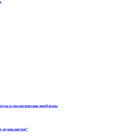
а
реды и экологические проблемы
ее журналистов”