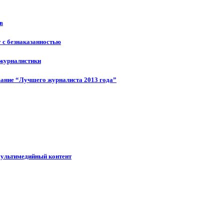
в
у с безнаказанностью
 журналистики
ание “Лучшего журналиста 2013 года”
мультимедийный контент