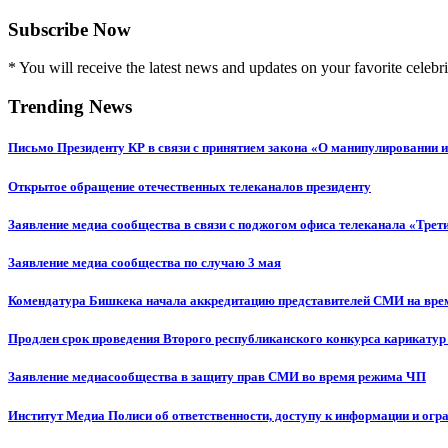
Subscribe Now
* You will receive the latest news and updates on your favorite celebri
Trending News
Письмо Президенту КР в связи с принятием закона «О манипулировании
Открытое обращение отечественных телеканалов президенту
Заявление медиа сообщества в связи с поджогом офиса телеканала «Трет
Заявление медиа сообщества по случаю 3 мая
Комендатура Бишкека начала аккредитацию представителей СМИ на вр
Продлен срок проведения Второго республиканского конкурса карикатур
Заявление медиасообщества в защиту прав СМИ во время режима ЧП
Институт Медиа Полиси об ответственности, доступу к информации и огр