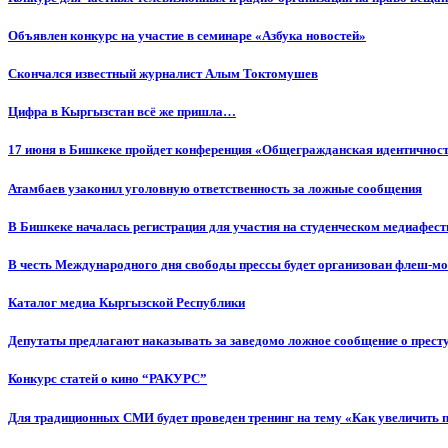
Объявлен конкурс на участие в семинаре «Азбука новостей»
Cкончался известный журналист Алым Токтомушев
Цифра в Кыргызстан всё же пришла…
17 июня в Бишкеке пройдет конференция «Общегражданская идентичность
Атамбаев узаконил уголовную ответственность за ложные сообщения
В Бишкеке началась регистрация для участия на студенческом медиафес
В честь Международного дня свободы прессы будет организован флеш-м
Каталог медиа Кыргызской Республики
Депутаты предлагают наказывать за заведомо ложное сообщение о прес
Конкурс статей о кино “РАКУРС”
Для традиционных СМИ будет проведен тренинг на тему «Как увеличить 