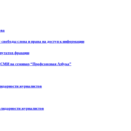
ова
 свободы слова и права на доступ к информации
епутатов фракции
 СМИ на семинар “Профсоюзная Азбука”
лидарности журналистов
олидарности журналистов