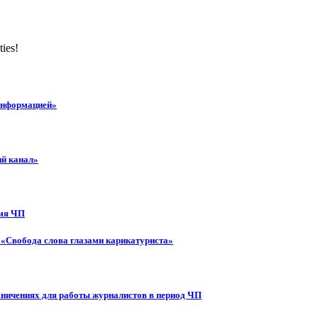
ties!
 информацией»
ий канал»
емя ЧП
 «Свобода слова глазами карикатуриста»
аничениях для работы журналистов в период ЧП