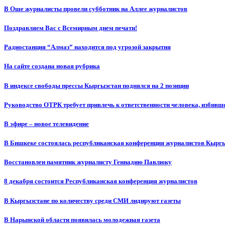
В Оше журналисты провели субботник на Аллее журналистов
Поздравляем Вас с Всемирным днем печати!
Радиостанция “Алмаз” находится под угрозой закрытия
На сайте создана новая рубрика
В индексе свободы прессы Кыргызстан поднялся на 2 позиции
Руководство ОТРК требует привлечь к ответственности человека, избивш
В эфире – новое телевидение
В Бишкеке состоялась республиканская конференция журналистов Кыргы
Восстановлен памятник журналисту Геннадию Павлюку
8 декабря состоится Республиканская конференция журналистов
В Кыргызстане по количеству среди СМИ лидируют газеты
В Нарынской области появилась молодежная газета