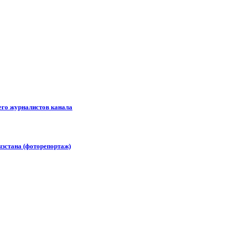
его журналистов канала
зстана (фоторепортаж)