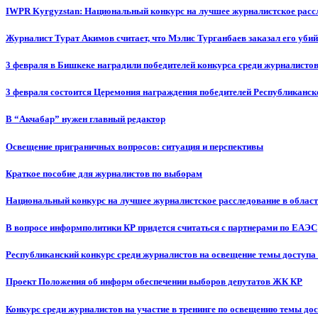
IWPR Kyrgyzstan: Национальный конкурс на лучшее журналистское рассл
Журналист Турат Акимов считает, что Мэлис Турганбаев заказал его убий
3 февраля в Бишкеке наградили победителей конкурса среди журналисто
3 февраля состоится Церемония награждения победителей Республиканск
В “Акчабар” нужен главный редактор
Освещение приграничных вопросов: ситуация и перспективы
Краткое пособие для журналистов по выборам
Национальный конкурс на лучшее журналистское расследование в област
В вопросе информполитики КР придется считаться с партнерами по ЕАЭС
Республиканский конкурс среди журналистов на освещение темы доступа
Проект Положения об информ обеспечении выборов депутатов ЖК КР
Конкурс среди журналистов на участие в тренинге по освещению темы до