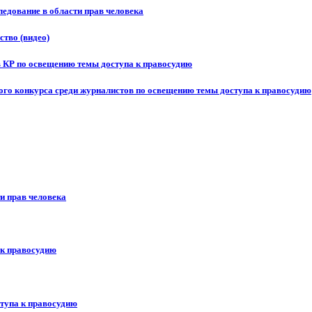
едование в области прав человека
ство (видео)
в КР по освещению темы доступа к правосудию
ого конкурса среди журналистов по освещению темы доступа к правосудию
и прав человека
 к правосудию
ступа к правосудию