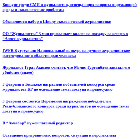
Конкурс среди СМИ и журналистов, освещающих вопросы окружающей
среды и экологические проблемы
Объявляется набор в Школу экологической журналистики
ОО “Журналисты” 3 мая приглашает коллег на посадку саженцев в
“Аллее журналистов”
IWPR Kyrgyzstan: Национальный конкурс на лучшее журналистское
расследование в области прав человека
Журналист Турат Акимов считает, что Мэлис Турганбаев заказал его
убийство (видео)
3 февраля в Бишкеке наградили победителей конкурса среди
журналистов КР по освещению темы доступа к правосудию
3 февраля состоится Церемония награждения победителей
Республиканского конкурса среди журналистов по освещению темы
доступа к правосудию
В “Акчабар” нужен главный редактор
Освещение приграничных вопросов: ситуация и перспективы