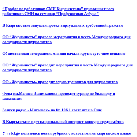
“Профсоюз работников СМИ Кыргызстана” приглашает всех
работников СМИ на семинар “Профсоюзная Азбука”
В Кыргызстане запущен проект виртуальных требований граждан
ОО “Журналисты” провело мероприятия в честь Международного дня
солидарности журналистов
Общественная телерадиокомпания начала круглосуточное вещание
ОО “Журналисты” проводит мероприятия в честь Международного дня
солидарности журналистов
ОО «Журналисты» проводит серию тренингов для журналистов
Фонд им.Мелиса Эшимканова проводит турнир по бильярду и
шахматам
Запуск радио «Ынтымак» на fm 106.1 состоится в Оше
В Кыргызстане идет национальный интернет-конкурс среди сайтов
У «vb.kg» появилась новая рубрика с новостями на кыргызском языке