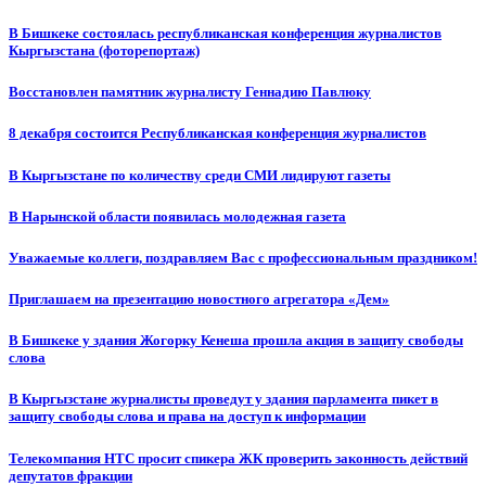
В Бишкеке состоялась республиканская конференция журналистов
Кыргызстана (фоторепортаж)
Восстановлен памятник журналисту Геннадию Павлюку
8 декабря состоится Республиканская конференция журналистов
В Кыргызстане по количеству среди СМИ лидируют газеты
В Нарынской области появилась молодежная газета
Уважаемые коллеги, поздравляем Вас с профессиональным праздником!
Приглашаем на презентацию новостного агрегатора «Дем»
В Бишкеке у здания Жогорку Кенеша прошла акция в защиту свободы
слова
В Кыргызстане журналисты проведут у здания парламента пикет в
защиту свободы слова и права на доступ к информации
Телекомпания НТС просит спикера ЖК проверить законность действий
депутатов фракции