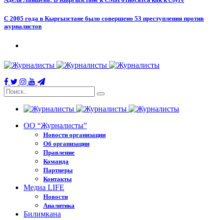
С 2005 года в Кыргызстане было совершено 53 преступления против
журналистов
ОО “Журналисты”
Новости организации
Об организации
Правление
Команда
Партнеры
Контакты
Медиа LIFE
Новости
Аналитика
Билимкана