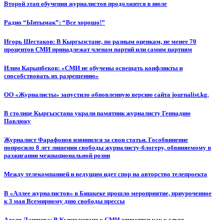
Второй этап обучения журналистов продолжится в июле
Радио “Ынтымак”: “Все хорошо!”
Игорь Шестаков: В Кыргызстане, по разным оценкам, не менее 70
процентов СМИ принадлежат членам партий или самим партиям
Илим Карыпбеков: «СМИ не обучены освещать конфликты и
способствовать их разрешению»
ОО «Журналисты» запустило обновленную версию сайта journalist.kg.
В столице Кыргызстана украли памятник журналисту Геннадию
Павлюку
Журналист Фарафонов извинился за свои статьи. Гособвинение
попросило 8 лет лишения свободы журналисту-блогеру, обвиняемому в
разжигании межнациональной розни
Между телекомпанией и ведущим идет спор на авторство телепроекта
В «Аллее журналистов» в Бишкеке прошло мероприятие, приуроченное
к 3 мая Всемирному дню свободы прессы
Аделя Лаишева: В Кыргызстане к СМИ относятся как к слуге