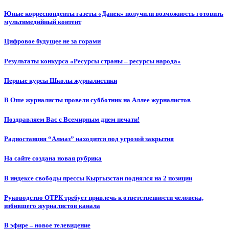
Юные корреспонденты газеты «Данек» получили возможность готовить
мультимедийный контент
Цифровое будущее не за горами
Результаты конкурса «Ресурсы страны – ресурсы народа»
Первые курсы Школы журналистики
В Оше журналисты провели субботник на Аллее журналистов
Поздравляем Вас с Всемирным днем печати!
Радиостанция “Алмаз” находится под угрозой закрытия
На сайте создана новая рубрика
В индексе свободы прессы Кыргызстан поднялся на 2 позиции
Руководство ОТРК требует привлечь к ответственности человека,
избившего журналистов канала
В эфире – новое телевидение