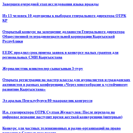
Завершен очередной этап исследования языка вражды
Из 13 человек 10 допущены к выборам генерального директора ОТРК
КР
Открытый конкурс на замещение должности Генерального директора
Общественной телерадиовещательной корпорации Кыргызской
Республики
EEDC продлил срок приема заявок в конкурсе малых грантов для
региональных СМИ Кыргызстана
Журналисттик иликтөөлөр сынагынын 3-туру
Открыта регистрация на мастер-классы для журналистов и гражданских
активистов в рамках конференции «Через многообразие к устойчивому
развитию Кыргызстана»
Эл аралык Пен-клубунун 80-мааракелик конгресси
И.о. гендиректора ОТРК Султан Жумагулов: После перехода на
цифровое вещание наступит время жесткой конкуренции (интервью)
Конкурс для частных телевизионных и радио-организаций на право
вещания в Социальном пакете