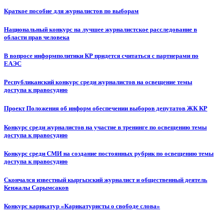
Краткое пособие для журналистов по выборам
Национальный конкурс на лучшее журналистское расследование в
области прав человека
В вопросе информполитики КР придется считаться с партнерами по
ЕАЭС
Республиканский конкурс среди журналистов на освещение темы
доступа к правосудию
Проект Положения об информ обеспечении выборов депутатов ЖК КР
Конкурс среди журналистов на участие в тренинге по освещению темы
доступа к правосудию
Конкурс среди СМИ на создание постоянных рубрик по освещению темы
доступа к правосудию
Скончался известный кыргызский журналист и общественный деятель
Кенжалы Сарымсаков
Конкурс карикатур «Карикатуристы о свободе слова»