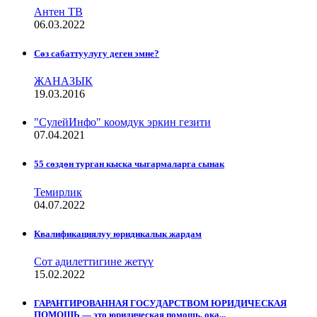
Антен ТВ
06.03.2022
Сѳз сабаттуулугу деген эмне?
ЖАНАЗЫК
19.03.2016
"СулейИнфо" коомдук эркин гезити
07.04.2021
55 сөздөн турган кыска чыгармаларга сынак
Темирлик
04.07.2022
Квалификациялуу юридикалык жардам
Сот адилеттигине жетүү
15.02.2022
ГАРАНТИРОВАННАЯ ГОСУДАРСТВОМ ЮРИДИЧЕСКАЯ
ПОМОЩЬ — это юридическая помощь, ока...