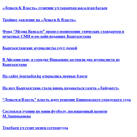
«Деньги & Власть» гезитине үч тараптан жасалган басым
Тройное давление на «Деньги & Власть»
Фонд “Медиа Консалт” провел мониторинг этических стандартов в
печатных СМИ и он-лайн изданиях Кыргызстана
Кыргызстанские журналисты едут домой
В Афганистане, в городке Ишкашим застряли два журналиста из
Кыргызстана
На сайте journalist.kg открылись первые блоги
На юге Кыргызстана стала вновь издаваться газета «Дайджест»
“Деньги и Власть” власть ждет решение Бишкекского городского суда
Состоялся турнир по мини футболу, посвященный памяти
М.Эшимканова
Текебаев үч гезит менен соттошууда