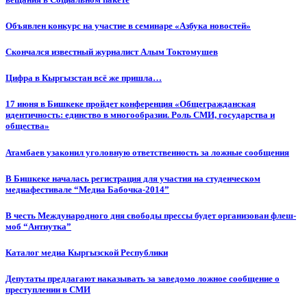
Объявлен конкурс на участие в семинаре «Азбука новостей»
Cкончался известный журналист Алым Токтомушев
Цифра в Кыргызстан всё же пришла…
17 июня в Бишкеке пройдет конференция «Общегражданская
идентичность: единство в многообразии. Роль СМИ, государства и
общества»
Атамбаев узаконил уголовную ответственность за ложные сообщения
В Бишкеке началась регистрация для участия на студенческом
медиафестивале “Медиа Бабочка-2014”
В честь Международного дня свободы прессы будет организован флеш-
моб “Антиутка”
Каталог медиа Кыргызской Республики
Депутаты предлагают наказывать за заведомо ложное сообщение о
преступлении в СМИ