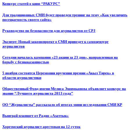
Конкурс статей о кино “РАКУРС”
Для традиционных СМИ будет проведен тренинг на тему «Как увеличить
посещаемость своего сайта»
Руководство по безопасности для журналистов от CPJ
Эксперт: Новый законопроект о СМИ приведет к самоцензуре
журналистов
Сегодня началась кампания «23 акции за 23 дня», направленная на
борьбу с безнаказанностью
5 ноября состоится Церемония вручения премии «Акыл Тирек» в
области журналистики
Общественный Фонд имени Мелиса Эшимканова объявляет конкурс на
звание “Лучшего журналиста 2013 года”
ОО “Журналисты” рассказало об итогах мини исследования СМИ КР
Выиграй планшет от Радио «Азаттык»
Хорезмский журналист арестован на 12 суток