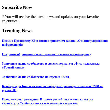
Subscribe Now
* You will receive the latest news and updates on your favorite
celebrities!
Trending News
Письмо Президенту КР в связи с принятием закона «О манипулировании
информацией»
Открытое обращение отечественных телеканалов президенту
Заявление медиа сообщества в связи с поджогом офиса телеканала
«Третий канал»
Заявление медиа сообщества по случаю 3 мая
Комендатура Бишкека начала аккредитацию представителей СМИ на
время ЧП
Продлен срок проведения Второго республиканского конкурса
карикатур «Свобода слова глазами карикатуриста»