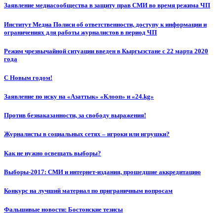
Заявление медиасообщества в защиту прав СМИ во время режима ЧП
Институт Медиа Полиси об ответственности, доступу к информации и
ограничениях для работы журналистов в период ЧП
Режим чрезвычайной ситуации введен в Кыргызстане с 22 марта 2020
года
С Новым годом!
Заявление по иску на «Азаттык» «Клооп» и «24.kg»
Против безнаказанности, за свободу выражения!
Журналисты в социальных сетях – игроки или игрушки?
Как не нужно освещать выборы?
Выборы-2017: СМИ и интернет-издания, прошедшие аккредитацию
Конкурс на лучший материал по приграничным вопросам
Фальшивые новости: Бостонские тезисы