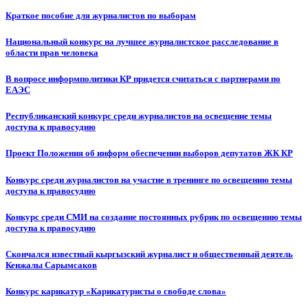
Краткое пособие для журналистов по выборам
Национальный конкурс на лучшее журналистское расследование в
области прав человека
В вопросе информполитики КР придется считаться с партнерами по
ЕАЭС
Республиканский конкурс среди журналистов на освещение темы
доступа к правосудию
Проект Положения об информ обеспечении выборов депутатов ЖК КР
Конкурс среди журналистов на участие в тренинге по освещению темы
доступа к правосудию
Конкурс среди СМИ на создание постоянных рубрик по освещению темы
доступа к правосудию
Скончался известный кыргызский журналист и общественный деятель
Кенжалы Сарымсаков
Конкурс карикатур «Карикатуристы о свободе слова»