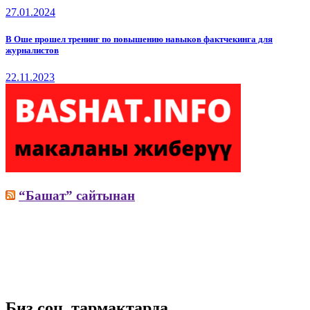
27.01.2024
В Оше прошел тренинг по повышению навыков фактчекинга для
журналистов
22.11.2023
“Башат” сайтынан
Биз соц. тармактарда