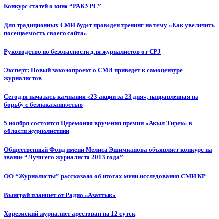
Конкурс статей о кино “РАКУРС”
Для традиционных СМИ будет проведен тренинг на тему «Как увеличить
посещаемость своего сайта»
Руководство по безопасности для журналистов от CPJ
Эксперт: Новый законопроект о СМИ приведет к самоцензуре
журналистов
Сегодня началась кампания «23 акции за 23 дня», направленная на
борьбу с безнаказанностью
5 ноября состоится Церемония вручения премии «Акыл Тирек» в
области журналистики
Общественный Фонд имени Мелиса Эшимканова объявляет конкурс на
звание “Лучшего журналиста 2013 года”
ОО “Журналисты” рассказало об итогах мини исследования СМИ КР
Выиграй планшет от Радио «Азаттык»
Хорезмский журналист арестован на 12 суток