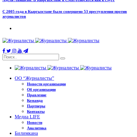
С 2005 года в Кыргызстане было совершено 53 преступления против
журналистов
ОО “Журналисты”
Новости организации
Об организации
Правление
Команда
Партнеры
Контакты
Медиа LIFE
Новости
Аналитика
Билимкана