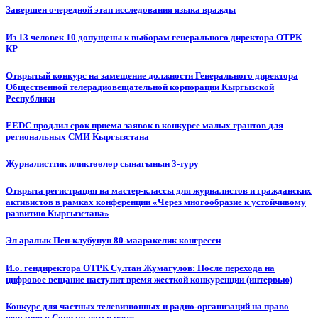
Завершен очередной этап исследования языка вражды
Из 13 человек 10 допущены к выборам генерального директора ОТРК
КР
Открытый конкурс на замещение должности Генерального директора
Общественной телерадиовещательной корпорации Кыргызской
Республики
EEDC продлил срок приема заявок в конкурсе малых грантов для
региональных СМИ Кыргызстана
Журналисттик иликтөөлөр сынагынын 3-туру
Открыта регистрация на мастер-классы для журналистов и гражданских
активистов в рамках конференции «Через многообразие к устойчивому
развитию Кыргызстана»
Эл аралык Пен-клубунун 80-мааракелик конгресси
И.о. гендиректора ОТРК Султан Жумагулов: После перехода на
цифровое вещание наступит время жесткой конкуренции (интервью)
Конкурс для частных телевизионных и радио-организаций на право
вещания в Социальном пакете