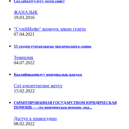
Сѳз сабаттуулугу деген эмне?
ЖАНАЗЫК
19.03.2016
"СулейИнфо" коомдук эркин гезити
07.04.2021
55 сөздөн турган кыска чыгармаларга сынак
Темирлик
04.07.2022
Квалификациялуу юридикалык жардам
Сот адилеттигине жетүү
15.02.2022
ГАРАНТИРОВАННАЯ ГОСУДАРСТВОМ ЮРИДИЧЕСКАЯ
ПОМОЩЬ — это юридическая помощь, ока...
Доступ к правосудию
08.02.2022