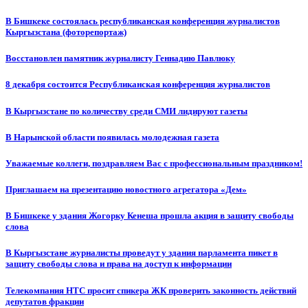
В Бишкеке состоялась республиканская конференция журналистов
Кыргызстана (фоторепортаж)
Восстановлен памятник журналисту Геннадию Павлюку
8 декабря состоится Республиканская конференция журналистов
В Кыргызстане по количеству среди СМИ лидируют газеты
В Нарынской области появилась молодежная газета
Уважаемые коллеги, поздравляем Вас с профессиональным праздником!
Приглашаем на презентацию новостного агрегатора «Дем»
В Бишкеке у здания Жогорку Кенеша прошла акция в защиту свободы
слова
В Кыргызстане журналисты проведут у здания парламента пикет в
защиту свободы слова и права на доступ к информации
Телекомпания НТС просит спикера ЖК проверить законность действий
депутатов фракции