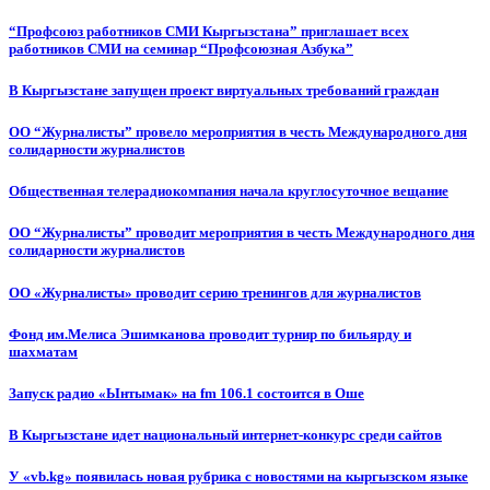
“Профсоюз работников СМИ Кыргызстана” приглашает всех
работников СМИ на семинар “Профсоюзная Азбука”
В Кыргызстане запущен проект виртуальных требований граждан
ОО “Журналисты” провело мероприятия в честь Международного дня
солидарности журналистов
Общественная телерадиокомпания начала круглосуточное вещание
ОО “Журналисты” проводит мероприятия в честь Международного дня
солидарности журналистов
ОО «Журналисты» проводит серию тренингов для журналистов
Фонд им.Мелиса Эшимканова проводит турнир по бильярду и
шахматам
Запуск радио «Ынтымак» на fm 106.1 состоится в Оше
В Кыргызстане идет национальный интернет-конкурс среди сайтов
У «vb.kg» появилась новая рубрика с новостями на кыргызском языке