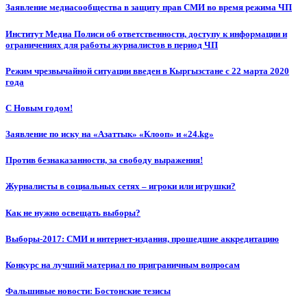
Заявление медиасообщества в защиту прав СМИ во время режима ЧП
Институт Медиа Полиси об ответственности, доступу к информации и
ограничениях для работы журналистов в период ЧП
Режим чрезвычайной ситуации введен в Кыргызстане с 22 марта 2020
года
С Новым годом!
Заявление по иску на «Азаттык» «Клооп» и «24.kg»
Против безнаказанности, за свободу выражения!
Журналисты в социальных сетях – игроки или игрушки?
Как не нужно освещать выборы?
Выборы-2017: СМИ и интернет-издания, прошедшие аккредитацию
Конкурс на лучший материал по приграничным вопросам
Фальшивые новости: Бостонские тезисы