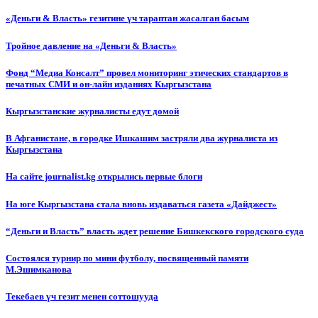
«Деньги & Власть» гезитине үч тараптан жасалган басым
Тройное давление на «Деньги & Власть»
Фонд “Медиа Консалт” провел мониторинг этических стандартов в
печатных СМИ и он-лайн изданиях Кыргызстана
Кыргызстанские журналисты едут домой
В Афганистане, в городке Ишкашим застряли два журналиста из
Кыргызстана
На сайте journalist.kg открылись первые блоги
На юге Кыргызстана стала вновь издаваться газета «Дайджест»
“Деньги и Власть” власть ждет решение Бишкекского городского суда
Состоялся турнир по мини футболу, посвященный памяти
М.Эшимканова
Текебаев үч гезит менен соттошууда