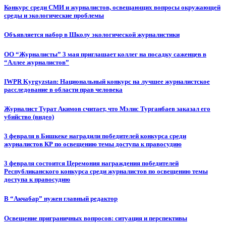
Конкурс среди СМИ и журналистов, освещающих вопросы окружающей
среды и экологические проблемы
Объявляется набор в Школу экологической журналистики
ОО “Журналисты” 3 мая приглашает коллег на посадку саженцев в
“Аллее журналистов”
IWPR Kyrgyzstan: Национальный конкурс на лучшее журналистское
расследование в области прав человека
Журналист Турат Акимов считает, что Мэлис Турганбаев заказал его
убийство (видео)
3 февраля в Бишкеке наградили победителей конкурса среди
журналистов КР по освещению темы доступа к правосудию
3 февраля состоится Церемония награждения победителей
Республиканского конкурса среди журналистов по освещению темы
доступа к правосудию
В “Акчабар” нужен главный редактор
Освещение приграничных вопросов: ситуация и перспективы