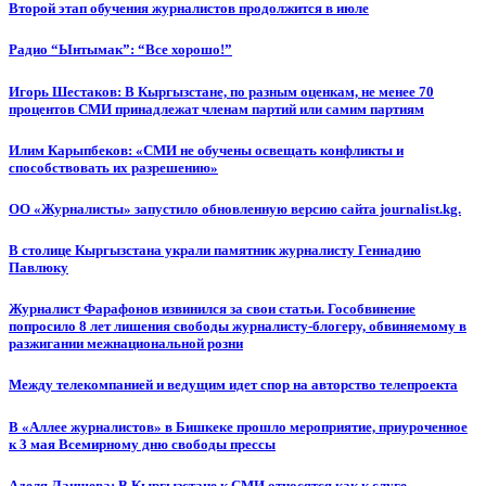
Второй этап обучения журналистов продолжится в июле
Радио “Ынтымак”: “Все хорошо!”
Игорь Шестаков: В Кыргызстане, по разным оценкам, не менее 70
процентов СМИ принадлежат членам партий или самим партиям
Илим Карыпбеков: «СМИ не обучены освещать конфликты и
способствовать их разрешению»
ОО «Журналисты» запустило обновленную версию сайта journalist.kg.
В столице Кыргызстана украли памятник журналисту Геннадию
Павлюку
Журналист Фарафонов извинился за свои статьи. Гособвинение
попросило 8 лет лишения свободы журналисту-блогеру, обвиняемому в
разжигании межнациональной розни
Между телекомпанией и ведущим идет спор на авторство телепроекта
В «Аллее журналистов» в Бишкеке прошло мероприятие, приуроченное
к 3 мая Всемирному дню свободы прессы
Аделя Лаишева: В Кыргызстане к СМИ относятся как к слуге