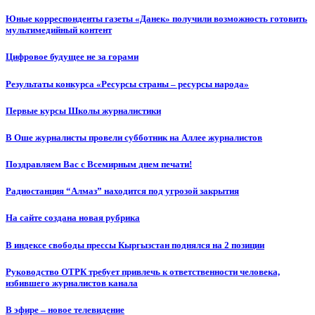
Юные корреспонденты газеты «Данек» получили возможность готовить
мультимедийный контент
Цифровое будущее не за горами
Результаты конкурса «Ресурсы страны – ресурсы народа»
Первые курсы Школы журналистики
В Оше журналисты провели субботник на Аллее журналистов
Поздравляем Вас с Всемирным днем печати!
Радиостанция “Алмаз” находится под угрозой закрытия
На сайте создана новая рубрика
В индексе свободы прессы Кыргызстан поднялся на 2 позиции
Руководство ОТРК требует привлечь к ответственности человека,
избившего журналистов канала
В эфире – новое телевидение