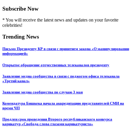
Subscribe Now
* You will receive the latest news and updates on your favorite
celebrities!
Trending News
Письмо Президенту КР в связи с принятием закона «О манипулировании
информацией»
Открытое обращение отечественных телеканалов президенту
Заявление медиа сообщества в связи с поджогом офиса телеканала
«Третий канал»
Заявление медиа сообщества по случаю 3 мая
Комендатура Бишкека начала аккредитацию представителей СМИ на
время ЧП
Продлен срок проведения Второго республиканского конкурса
карикатур «Свобода слова глазами карикатуриста»