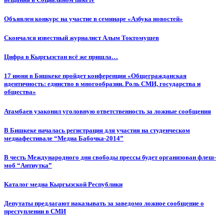
Объявлен конкурс на участие в семинаре «Азбука новостей»
Cкончался известный журналист Алым Токтомушев
Цифра в Кыргызстан всё же пришла…
17 июня в Бишкеке пройдет конференция «Общегражданская
идентичность: единство в многообразии. Роль СМИ, государства и
общества»
Атамбаев узаконил уголовную ответственность за ложные сообщения
В Бишкеке началась регистрация для участия на студенческом
медиафестивале “Медиа Бабочка-2014”
В честь Международного дня свободы прессы будет организован флеш-
моб “Антиутка”
Каталог медиа Кыргызской Республики
Депутаты предлагают наказывать за заведомо ложное сообщение о
преступлении в СМИ