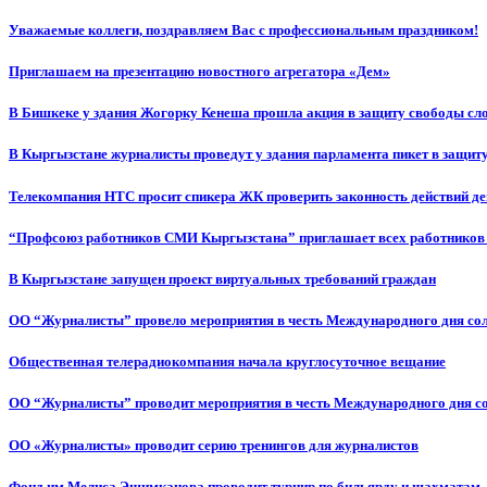
Уважаемые коллеги, поздравляем Вас с профессиональным праздником!
Приглашаем на презентацию новостного агрегатора «Дем»
В Бишкеке у здания Жогорку Кенеша прошла акция в защиту свободы сл
В Кыргызстане журналисты проведут у здания парламента пикет в защиту
Телекомпания НТС просит спикера ЖК проверить законность действий д
“Профсоюз работников СМИ Кыргызстана” приглашает всех работников
В Кыргызстане запущен проект виртуальных требований граждан
ОО “Журналисты” провело мероприятия в честь Международного дня со
Общественная телерадиокомпания начала круглосуточное вещание
ОО “Журналисты” проводит мероприятия в честь Международного дня с
ОО «Журналисты» проводит серию тренингов для журналистов
Фонд им.Мелиса Эшимканова проводит турнир по бильярду и шахматам