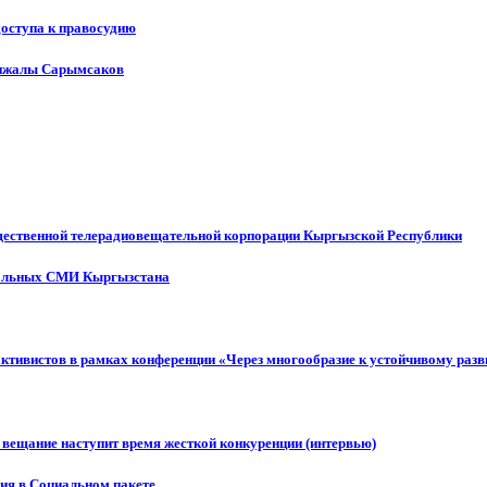
доступа к правосудию
енжалы Сарымсаков
щественной телерадиовещательной корпорации Кыргызской Республики
ональных СМИ Кыргызстана
активистов в рамках конференции «Через многообразие к устойчивому ра
 вещание наступит время жесткой конкуренции (интервью)
ния в Социальном пакете