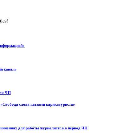
ties!
 информацией»
ий канал»
емя ЧП
 «Свобода слова глазами карикатуриста»
аничениях для работы журналистов в период ЧП