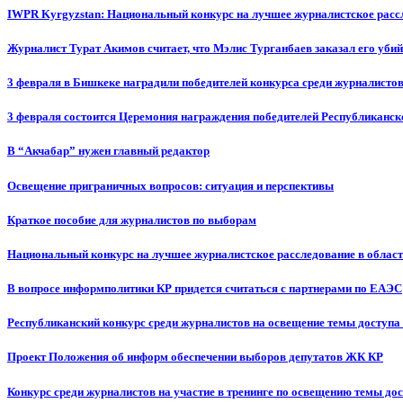
IWPR Kyrgyzstan: Национальный конкурс на лучшее журналистское рассл
Журналист Турат Акимов считает, что Мэлис Турганбаев заказал его убий
3 февраля в Бишкеке наградили победителей конкурса среди журналисто
3 февраля состоится Церемония награждения победителей Республиканск
В “Акчабар” нужен главный редактор
Освещение приграничных вопросов: ситуация и перспективы
Краткое пособие для журналистов по выборам
Национальный конкурс на лучшее журналистское расследование в област
В вопросе информполитики КР придется считаться с партнерами по ЕАЭС
Республиканский конкурс среди журналистов на освещение темы доступа
Проект Положения об информ обеспечении выборов депутатов ЖК КР
Конкурс среди журналистов на участие в тренинге по освещению темы до