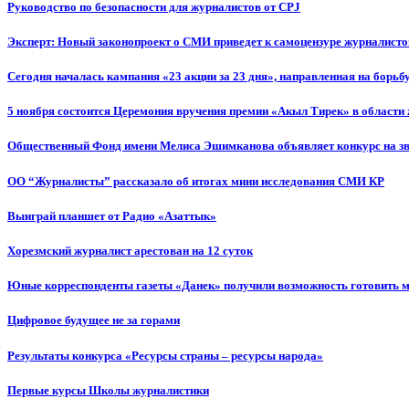
Руководство по безопасности для журналистов от CPJ
Эксперт: Новый законопроект о СМИ приведет к самоцензуре журналисто
Сегодня началась кампания «23 акции за 23 дня», направленная на борьб
5 ноября состоится Церемония вручения премии «Акыл Тирек» в области
Общественный Фонд имени Мелиса Эшимканова объявляет конкурс на зв
ОО “Журналисты” рассказало об итогах мини исследования СМИ КР
Выиграй планшет от Радио «Азаттык»
Хорезмский журналист арестован на 12 суток
Юные корреспонденты газеты «Данек» получили возможность готовить 
Цифровое будущее не за горами
Результаты конкурса «Ресурсы страны – ресурсы народа»
Первые курсы Школы журналистики