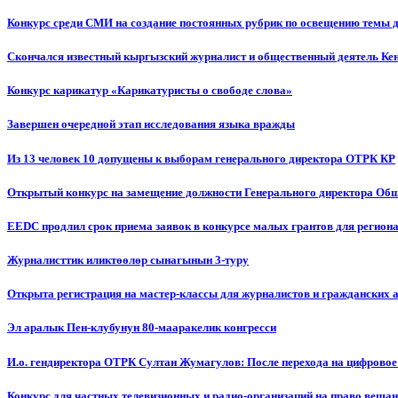
Конкурс среди СМИ на создание постоянных рубрик по освещению темы 
Скончался известный кыргызский журналист и общественный деятель К
Конкурс карикатур «Карикатуристы о свободе слова»
Завершен очередной этап исследования языка вражды
Из 13 человек 10 допущены к выборам генерального директора ОТРК КР
Открытый конкурс на замещение должности Генерального директора Об
EEDC продлил срок приема заявок в конкурсе малых грантов для реги
Журналисттик иликтөөлөр сынагынын 3-туру
Открыта регистрация на мастер-классы для журналистов и гражданских 
Эл аралык Пен-клубунун 80-мааракелик конгресси
И.о. гендиректора ОТРК Султан Жумагулов: После перехода на цифровое
Конкурс для частных телевизионных и радио-организаций на право веща