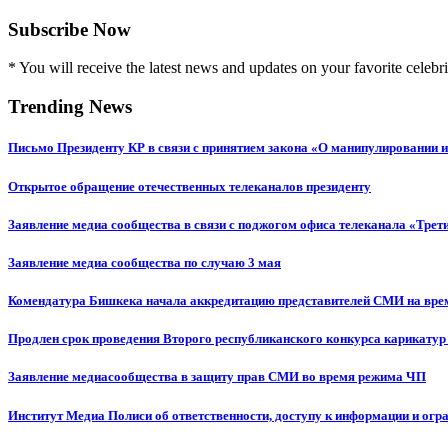
Subscribe Now
* You will receive the latest news and updates on your favorite celebri
Trending News
Письмо Президенту КР в связи с принятием закона «О манипулировании
Открытое обращение отечественных телеканалов президенту
Заявление медиа сообщества в связи с поджогом офиса телеканала «Трет
Заявление медиа сообщества по случаю 3 мая
Комендатура Бишкека начала аккредитацию представителей СМИ на вр
Продлен срок проведения Второго республиканского конкурса карикатур
Заявление медиасообщества в защиту прав СМИ во время режима ЧП
Институт Медиа Полиси об ответственности, доступу к информации и огр