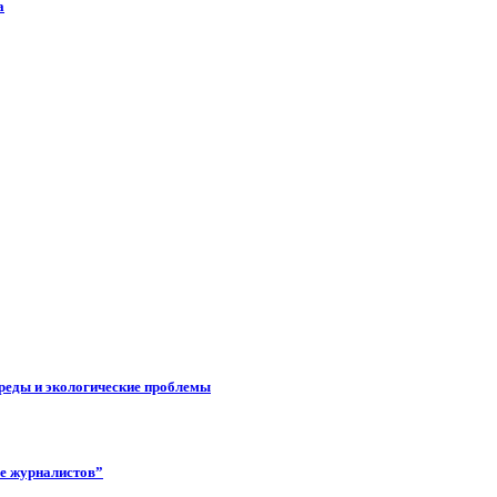
а
реды и экологические проблемы
ее журналистов”