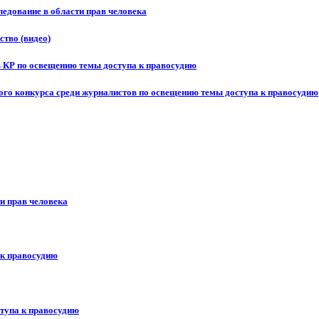
едование в области прав человека
ство (видео)
в КР по освещению темы доступа к правосудию
ого конкурса среди журналистов по освещению темы доступа к правосудию
и прав человека
 к правосудию
ступа к правосудию