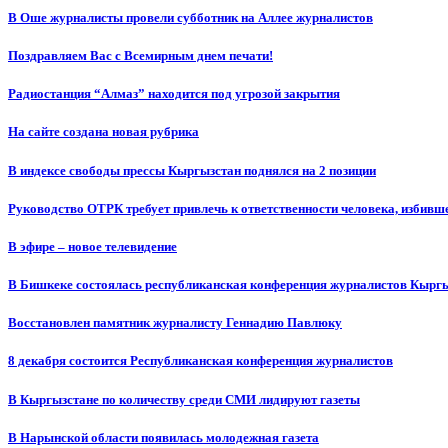
В Оше журналисты провели субботник на Аллее журналистов
Поздравляем Вас с Всемирным днем печати!
Радиостанция “Алмаз” находится под угрозой закрытия
На сайте создана новая рубрика
В индексе свободы прессы Кыргызстан поднялся на 2 позиции
Руководство ОТРК требует привлечь к ответственности человека, избивш
В эфире – новое телевидение
В Бишкеке состоялась республиканская конференция журналистов Кыргы
Восстановлен памятник журналисту Геннадию Павлюку
8 декабря состоится Республиканская конференция журналистов
В Кыргызстане по количеству среди СМИ лидируют газеты
В Нарынской области появилась молодежная газета