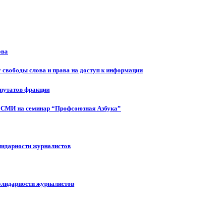
ова
 свободы слова и права на доступ к информации
епутатов фракции
 СМИ на семинар “Профсоюзная Азбука”
лидарности журналистов
олидарности журналистов