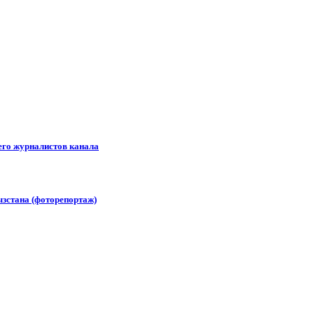
его журналистов канала
зстана (фоторепортаж)