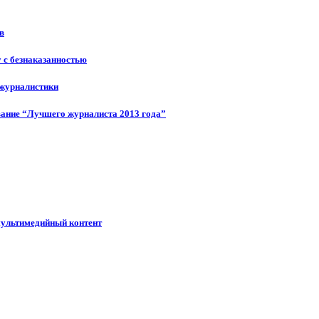
в
у с безнаказанностью
 журналистики
ание “Лучшего журналиста 2013 года”
мультимедийный контент