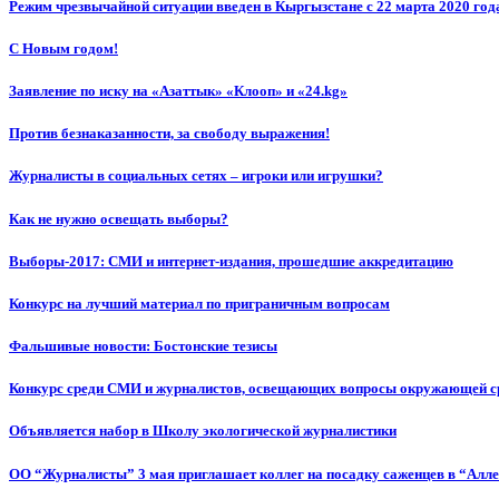
Режим чрезвычайной ситуации введен в Кыргызстане с 22 марта 2020 год
С Новым годом!
Заявление по иску на «Азаттык» «Клооп» и «24.kg»
Против безнаказанности, за свободу выражения!
Журналисты в социальных сетях – игроки или игрушки?
Как не нужно освещать выборы?
Выборы-2017: СМИ и интернет-издания, прошедшие аккредитацию
Конкурс на лучший материал по приграничным вопросам
Фальшивые новости: Бостонские тезисы
Конкурс среди СМИ и журналистов, освещающих вопросы окружающей с
Объявляется набор в Школу экологической журналистики
ОО “Журналисты” 3 мая приглашает коллег на посадку саженцев в “Алл