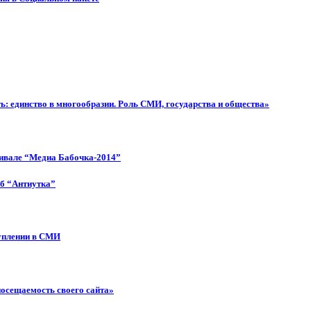
: единство в многообразии. Роль СМИ, государства и общества»
тивале “Медиа Бабочка-2014”
об “Антиутка”
туплении в СМИ
посещаемость своего сайта»