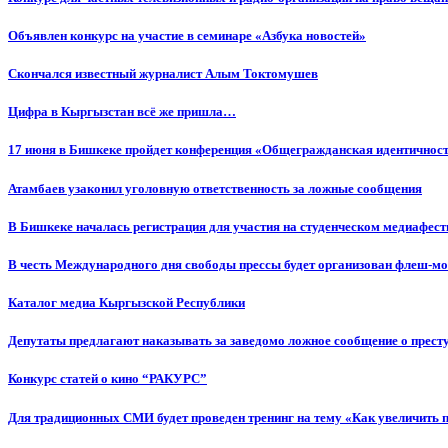
Объявлен конкурс на участие в семинаре «Азбука новостей»
Cкончался известный журналист Алым Токтомушев
Цифра в Кыргызстан всё же пришла…
17 июня в Бишкеке пройдет конференция «Общегражданская идентичность
Атамбаев узаконил уголовную ответственность за ложные сообщения
В Бишкеке началась регистрация для участия на студенческом медиафес
В честь Международного дня свободы прессы будет организован флеш-м
Каталог медиа Кыргызской Республики
Депутаты предлагают наказывать за заведомо ложное сообщение о прес
Конкурс статей о кино “РАКУРС”
Для традиционных СМИ будет проведен тренинг на тему «Как увеличить 