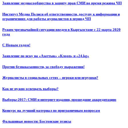
Заявление медиасообщества в защиту прав СМИ во время режима ЧП
Институт Медиа Полиси об ответственности, доступу к информации и
ограничениях для работы журналистов в период ЧП
Режим чрезвычайной ситуации введен в Кыргызстане с 22 марта 2020
года
С Новым годом!
Заявление по иску на «Азаттык» «Клооп» и «24.kg»
Против безнаказанности, за свободу выражения!
Журналисты в социальных сетях – игроки или игрушки?
Как не нужно освещать выборы?
Выборы-2017: СМИ и интернет-издания, прошедшие аккредитацию
Конкурс на лучший материал по приграничным вопросам
Фальшивые новости: Бостонские тезисы