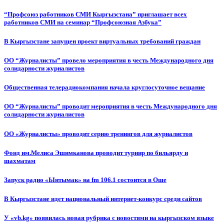
“Профсоюз работников СМИ Кыргызстана” приглашает всех
работников СМИ на семинар “Профсоюзная Азбука”
В Кыргызстане запущен проект виртуальных требований граждан
ОО “Журналисты” провело мероприятия в честь Международного дня
солидарности журналистов
Общественная телерадиокомпания начала круглосуточное вещание
ОО “Журналисты” проводит мероприятия в честь Международного дня
солидарности журналистов
ОО «Журналисты» проводит серию тренингов для журналистов
Фонд им.Мелиса Эшимканова проводит турнир по бильярду и
шахматам
Запуск радио «Ынтымак» на fm 106.1 состоится в Оше
В Кыргызстане идет национальный интернет-конкурс среди сайтов
У «vb.kg» появилась новая рубрика с новостями на кыргызском языке