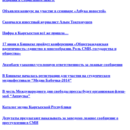
Объявлен конкурс на участие в семинаре «Азбука новостей»
Cкончался известный журналист Алым Токтомушев
Цифра в Кыргызстан всё же пришла…
17 июня в Бишкеке пройдет конференция «Общегражданская
идентичность: единство в многообразии. Роль СМИ, государства и
общества»
Атамбаев узаконил уголовную ответственность за ложные сообщения
В Бишкеке началась регистрация для участия на студенческом
медиафестивале “Медиа Бабочка-2014”
В честь Международного дня свободы прессы будет организован флеш-
моб “Антиутка”
Каталог медиа Кыргызской Республики
Депутаты предлагают наказывать за заведомо ложное сообщение о
преступлении в СМИ