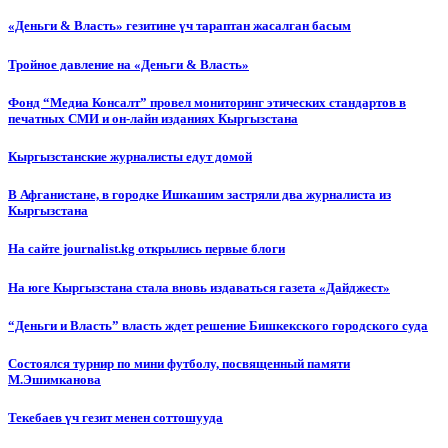
«Деньги & Власть» гезитине үч тараптан жасалган басым
Тройное давление на «Деньги & Власть»
Фонд “Медиа Консалт” провел мониторинг этических стандартов в
печатных СМИ и он-лайн изданиях Кыргызстана
Кыргызстанские журналисты едут домой
В Афганистане, в городке Ишкашим застряли два журналиста из
Кыргызстана
На сайте journalist.kg открылись первые блоги
На юге Кыргызстана стала вновь издаваться газета «Дайджест»
“Деньги и Власть” власть ждет решение Бишкекского городского суда
Состоялся турнир по мини футболу, посвященный памяти
М.Эшимканова
Текебаев үч гезит менен соттошууда