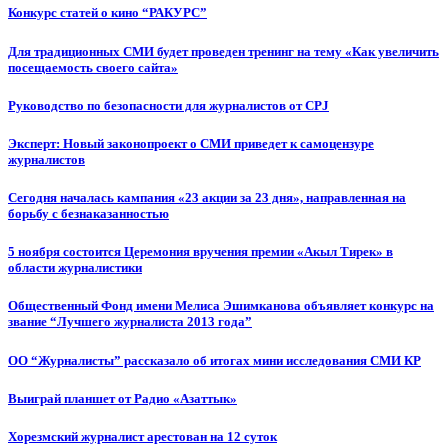
Конкурс статей о кино “РАКУРС”
Для традиционных СМИ будет проведен тренинг на тему «Как увеличить
посещаемость своего сайта»
Руководство по безопасности для журналистов от CPJ
Эксперт: Новый законопроект о СМИ приведет к самоцензуре
журналистов
Сегодня началась кампания «23 акции за 23 дня», направленная на
борьбу с безнаказанностью
5 ноября состоится Церемония вручения премии «Акыл Тирек» в
области журналистики
Общественный Фонд имени Мелиса Эшимканова объявляет конкурс на
звание “Лучшего журналиста 2013 года”
ОО “Журналисты” рассказало об итогах мини исследования СМИ КР
Выиграй планшет от Радио «Азаттык»
Хорезмский журналист арестован на 12 суток