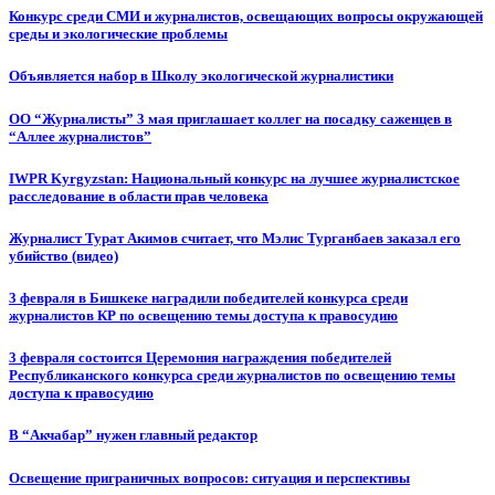
Конкурс среди СМИ и журналистов, освещающих вопросы окружающей
среды и экологические проблемы
Объявляется набор в Школу экологической журналистики
ОО “Журналисты” 3 мая приглашает коллег на посадку саженцев в
“Аллее журналистов”
IWPR Kyrgyzstan: Национальный конкурс на лучшее журналистское
расследование в области прав человека
Журналист Турат Акимов считает, что Мэлис Турганбаев заказал его
убийство (видео)
3 февраля в Бишкеке наградили победителей конкурса среди
журналистов КР по освещению темы доступа к правосудию
3 февраля состоится Церемония награждения победителей
Республиканского конкурса среди журналистов по освещению темы
доступа к правосудию
В “Акчабар” нужен главный редактор
Освещение приграничных вопросов: ситуация и перспективы