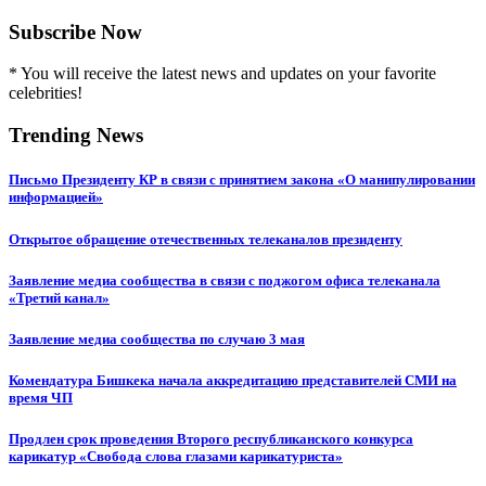
Subscribe Now
* You will receive the latest news and updates on your favorite
celebrities!
Trending News
Письмо Президенту КР в связи с принятием закона «О манипулировании
информацией»
Открытое обращение отечественных телеканалов президенту
Заявление медиа сообщества в связи с поджогом офиса телеканала
«Третий канал»
Заявление медиа сообщества по случаю 3 мая
Комендатура Бишкека начала аккредитацию представителей СМИ на
время ЧП
Продлен срок проведения Второго республиканского конкурса
карикатур «Свобода слова глазами карикатуриста»