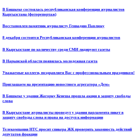
В Бишкеке состоялась республиканская конференция журналистов
Кыргызстана (фоторепортаж)
Восстановлен памятник журналисту Геннадию Павлюку
8 декабря состоится Республиканская конференция журналистов
В Кыргызстане по количеству среди СМИ лидируют газеты
В Нарынской области появилась молодежная газета
Уважаемые коллеги, поздравляем Вас с профессиональным праздником!
Приглашаем на презентацию новостного агрегатора «Дем»
В Бишкеке у здания Жогорку Кенеша прошла акция в защиту свободы
слова
В Кыргызстане журналисты проведут у здания парламента пикет в
защиту свободы слова и права на доступ к информации
Телекомпания НТС просит спикера ЖК проверить законность действий
депутатов фракции