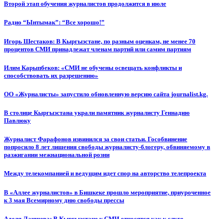
Второй этап обучения журналистов продолжится в июле
Радио “Ынтымак”: “Все хорошо!”
Игорь Шестаков: В Кыргызстане, по разным оценкам, не менее 70
процентов СМИ принадлежат членам партий или самим партиям
Илим Карыпбеков: «СМИ не обучены освещать конфликты и
способствовать их разрешению»
ОО «Журналисты» запустило обновленную версию сайта journalist.kg.
В столице Кыргызстана украли памятник журналисту Геннадию
Павлюку
Журналист Фарафонов извинился за свои статьи. Гособвинение
попросило 8 лет лишения свободы журналисту-блогеру, обвиняемому в
разжигании межнациональной розни
Между телекомпанией и ведущим идет спор на авторство телепроекта
В «Аллее журналистов» в Бишкеке прошло мероприятие, приуроченное
к 3 мая Всемирному дню свободы прессы
Аделя Лаишева: В Кыргызстане к СМИ относятся как к слуге