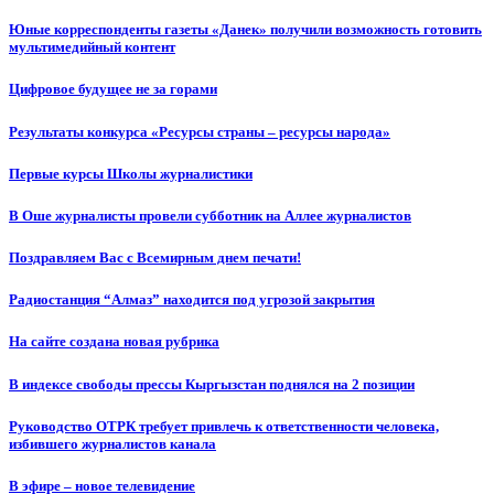
Юные корреспонденты газеты «Данек» получили возможность готовить
мультимедийный контент
Цифровое будущее не за горами
Результаты конкурса «Ресурсы страны – ресурсы народа»
Первые курсы Школы журналистики
В Оше журналисты провели субботник на Аллее журналистов
Поздравляем Вас с Всемирным днем печати!
Радиостанция “Алмаз” находится под угрозой закрытия
На сайте создана новая рубрика
В индексе свободы прессы Кыргызстан поднялся на 2 позиции
Руководство ОТРК требует привлечь к ответственности человека,
избившего журналистов канала
В эфире – новое телевидение