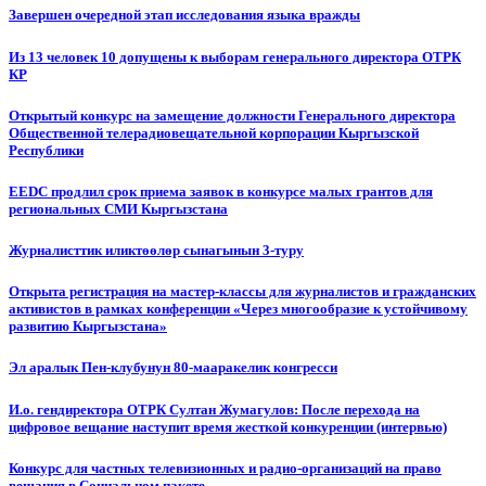
Завершен очередной этап исследования языка вражды
Из 13 человек 10 допущены к выборам генерального директора ОТРК
КР
Открытый конкурс на замещение должности Генерального директора
Общественной телерадиовещательной корпорации Кыргызской
Республики
EEDC продлил срок приема заявок в конкурсе малых грантов для
региональных СМИ Кыргызстана
Журналисттик иликтөөлөр сынагынын 3-туру
Открыта регистрация на мастер-классы для журналистов и гражданских
активистов в рамках конференции «Через многообразие к устойчивому
развитию Кыргызстана»
Эл аралык Пен-клубунун 80-мааракелик конгресси
И.о. гендиректора ОТРК Султан Жумагулов: После перехода на
цифровое вещание наступит время жесткой конкуренции (интервью)
Конкурс для частных телевизионных и радио-организаций на право
вещания в Социальном пакете