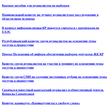
Краткое пособие для журналистов по выборам
Национальный конкурс на лучшее журналистское расследование в
области прав человека
В вопросе информполитики КР придется считаться с партнерами по
ЕАЭС
Республиканский конкурс среди журналистов на освещение темы
доступа к правосудию
Проект Положения об информ обеспечении выборов депутатов ЖК КР
Конкурс среди журналистов на участие в тренинге по освещению темы
доступа к правосудию
Конкурс среди СМИ на создание постоянных рубрик по освещению темы
доступа к правосудию
Скончался известный кыргызский журналист и общественный деятель
Кенжалы Сарымсаков
Конкурс карикатур «Карикатуристы о свободе слова»