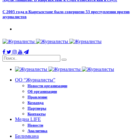
С 2005 года в Кыргызстане было совершено 53 преступления против
журналистов
ОО “Журналисты”
Новости организации
Об организации
Правление
Команда
Партнеры
Контакты
Медиа LIFE
Новости
Аналитика
Билимкана