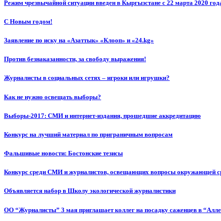
Режим чрезвычайной ситуации введен в Кыргызстане с 22 марта 2020 год
С Новым годом!
Заявление по иску на «Азаттык» «Клооп» и «24.kg»
Против безнаказанности, за свободу выражения!
Журналисты в социальных сетях – игроки или игрушки?
Как не нужно освещать выборы?
Выборы-2017: СМИ и интернет-издания, прошедшие аккредитацию
Конкурс на лучший материал по приграничным вопросам
Фальшивые новости: Бостонские тезисы
Конкурс среди СМИ и журналистов, освещающих вопросы окружающей с
Объявляется набор в Школу экологической журналистики
ОО “Журналисты” 3 мая приглашает коллег на посадку саженцев в “Алл