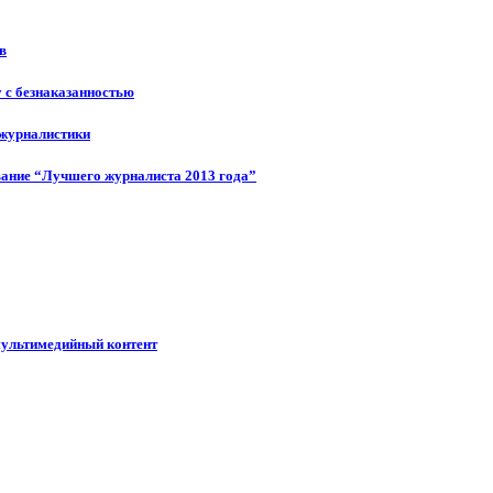
в
у с безнаказанностью
 журналистики
ание “Лучшего журналиста 2013 года”
мультимедийный контент