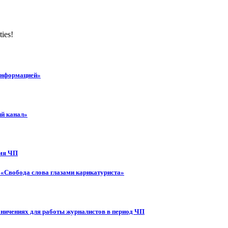
ties!
 информацией»
ий канал»
емя ЧП
 «Свобода слова глазами карикатуриста»
аничениях для работы журналистов в период ЧП