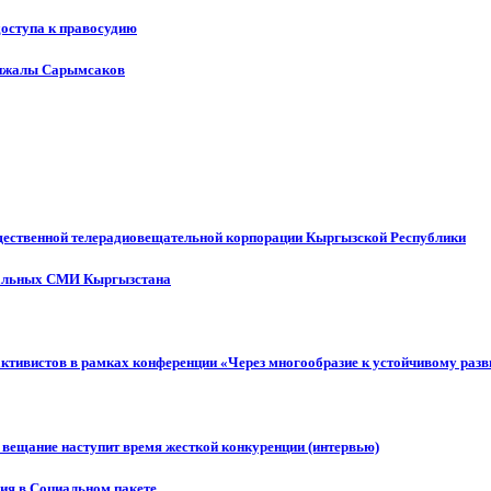
доступа к правосудию
енжалы Сарымсаков
щественной телерадиовещательной корпорации Кыргызской Республики
ональных СМИ Кыргызстана
активистов в рамках конференции «Через многообразие к устойчивому ра
 вещание наступит время жесткой конкуренции (интервью)
ния в Социальном пакете