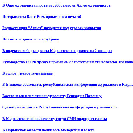
В Оше журналисты провели субботник на Аллее журналистов
Поздравляем Вас с Всемирным днем печати!
Радиостанция “Алмаз” находится под угрозой закрытия
На сайте создана новая рубрика
В индексе свободы прессы Кыргызстан поднялся на 2 позиции
Руководство ОТРК требует привлечь к ответственности человека, избивш
В эфире – новое телевидение
В Бишкеке состоялась республиканская конференция журналистов Кыргы
Восстановлен памятник журналисту Геннадию Павлюку
8 декабря состоится Республиканская конференция журналистов
В Кыргызстане по количеству среди СМИ лидируют газеты
В Нарынской области появилась молодежная газета