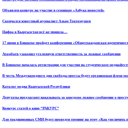
Объявлен конкурс на участие в семинаре «Азбука новостей»
Cкончался известный журналист Алым Токтомушев
Цифра в Кыргызстан всё же пришла…
17 июня в Бишкеке пройдет конференция «Общегражданская идентичность
Атамбаев узаконил уголовную ответственность за ложные сообщения
В Бишкеке началась регистрация для участия на студенческом медиафес
В честь Международного дня свободы прессы будет организован флеш-м
Каталог медиа Кыргызской Республики
Депутаты предлагают наказывать за заведомо ложное сообщение о прес
Конкурс статей о кино “РАКУРС”
Для традиционных СМИ будет проведен тренинг на тему «Как увеличить 