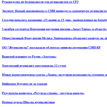
Руководство по безопасности для журналистов от CPJ
Эксперт: Новый законопроект о СМИ приведет к самоцензуре журналисто
Сегодня началась кампания «23 акции за 23 дня», направленная на борьб
5 ноября состоится Церемония вручения премии «Акыл Тирек» в области
Общественный Фонд имени Мелиса Эшимканова объявляет конкурс на зв
ОО “Журналисты” рассказало об итогах мини исследования СМИ КР
Выиграй планшет от Радио «Азаттык»
Хорезмский журналист арестован на 12 суток
Юные корреспонденты газеты «Данек» получили возможность готовить 
Цифровое будущее не за горами
Результаты конкурса «Ресурсы страны – ресурсы народа»
Первые курсы Школы журналистики