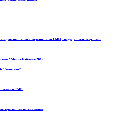
: единство в многообразии. Роль СМИ, государства и общества»
тивале “Медиа Бабочка-2014”
об “Антиутка”
туплении в СМИ
посещаемость своего сайта»