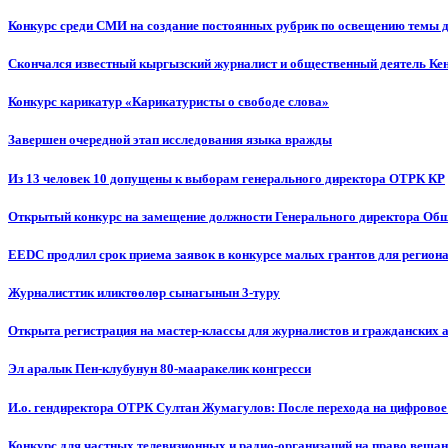
Конкурс среди СМИ на создание постоянных рубрик по освещению темы 
Скончался известный кыргызский журналист и общественный деятель К
Конкурс карикатур «Карикатуристы о свободе слова»
Завершен очередной этап исследования языка вражды
Из 13 человек 10 допущены к выборам генерального директора ОТРК КР
Открытый конкурс на замещение должности Генерального директора Об
EEDC продлил срок приема заявок в конкурсе малых грантов для реги
Журналисттик иликтөөлөр сынагынын 3-туру
Открыта регистрация на мастер-классы для журналистов и гражданских 
Эл аралык Пен-клубунун 80-мааракелик конгресси
И.о. гендиректора ОТРК Султан Жумагулов: После перехода на цифровое
Конкурс для частных телевизионных и радио-организаций на право веща