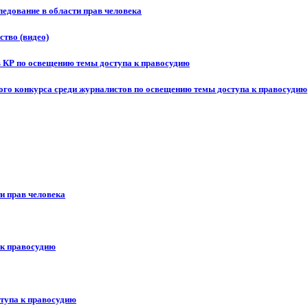
едование в области прав человека
ство (видео)
в КР по освещению темы доступа к правосудию
ого конкурса среди журналистов по освещению темы доступа к правосудию
и прав человека
 к правосудию
ступа к правосудию