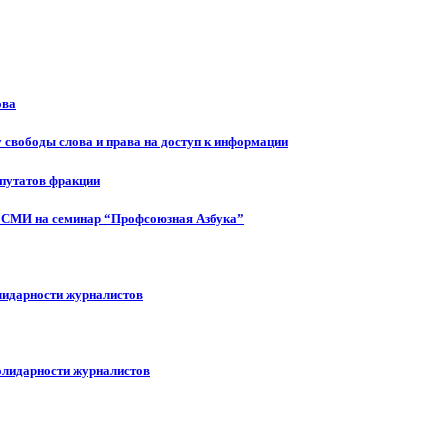
ова
 свободы слова и права на доступ к информации
епутатов фракции
 СМИ на семинар “Профсоюзная Азбука”
лидарности журналистов
олидарности журналистов