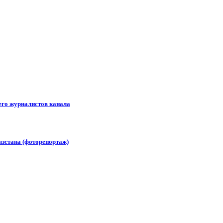
его журналистов канала
зстана (фоторепортаж)