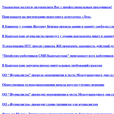
Уважаемые коллеги, поздравляем Вас с профессиональным праздником!
Приглашаем на презентацию новостного агрегатора «Дем»
В Бишкеке у здания Жогорку Кенеша прошла акция в защиту свободы сл
В Кыргызстане журналисты проведут у здания парламента пикет в защиту
Телекомпания НТС просит спикера ЖК проверить законность действий д
“Профсоюз работников СМИ Кыргызстана” приглашает всех работников
В Кыргызстане запущен проект виртуальных требований граждан
ОО “Журналисты” провело мероприятия в честь Международного дня со
Общественная телерадиокомпания начала круглосуточное вещание
ОО “Журналисты” проводит мероприятия в честь Международного дня с
ОО «Журналисты» проводит серию тренингов для журналистов
Фонд им.Мелиса Эшимканова проводит турнир по бильярду и шахматам