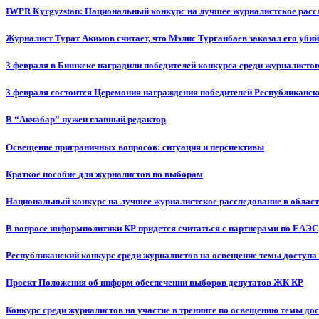
IWPR Kyrgyzstan: Национальный конкурс на лучшее журналистское рассл
Журналист Турат Акимов считает, что Мэлис Турганбаев заказал его убий
3 февраля в Бишкеке наградили победителей конкурса среди журналисто
3 февраля состоится Церемония награждения победителей Республиканск
В “Акчабар” нужен главный редактор
Освещение приграничных вопросов: ситуация и перспективы
Краткое пособие для журналистов по выборам
Национальный конкурс на лучшее журналистское расследование в област
В вопросе информполитики КР придется считаться с партнерами по ЕАЭС
Республиканский конкурс среди журналистов на освещение темы доступа
Проект Положения об информ обеспечении выборов депутатов ЖК КР
Конкурс среди журналистов на участие в тренинге по освещению темы до