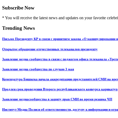
Subscribe Now
* You will receive the latest news and updates on your favorite celebri
Trending News
Письмо Президенту КР в связи с принятием закона «О манипулировании
Открытое обращение отечественных телеканалов президенту
Заявление медиа сообщества в связи с поджогом офиса телеканала «Трет
Заявление медиа сообщества по случаю 3 мая
Комендатура Бишкека начала аккредитацию представителей СМИ на вр
Продлен срок проведения Второго республиканского конкурса карикатур
Заявление медиасообщества в защиту прав СМИ во время режима ЧП
Институт Медиа Полиси об ответственности, доступу к информации и огр