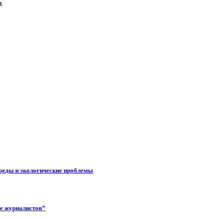
а
реды и экологические проблемы
ее журналистов”