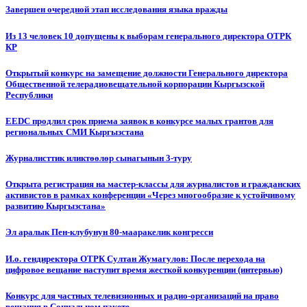
Завершен очередной этап исследования языка вражды
Из 13 человек 10 допущены к выборам генерального директора ОТРК
КР
Открытый конкурс на замещение должности Генерального директора
Общественной телерадиовещательной корпорации Кыргызской
Республики
EEDC продлил срок приема заявок в конкурсе малых грантов для
региональных СМИ Кыргызстана
Журналисттик иликтөөлөр сынагынын 3-туру
Открыта регистрация на мастер-классы для журналистов и гражданских
активистов в рамках конференции «Через многообразие к устойчивому
развитию Кыргызстана»
Эл аралык Пен-клубунун 80-мааракелик конгресси
И.о. гендиректора ОТРК Султан Жумагулов: После перехода на
цифровое вещание наступит время жесткой конкуренции (интервью)
Конкурс для частных телевизионных и радио-организаций на право
вещания в Социальном пакете