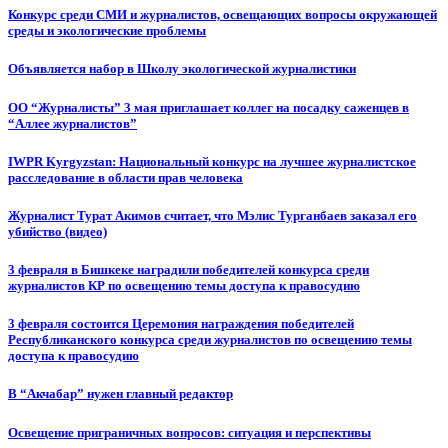
Конкурс среди СМИ и журналистов, освещающих вопросы окружающей
среды и экологические проблемы
Объявляется набор в Школу экологической журналистики
ОО “Журналисты” 3 мая приглашает коллег на посадку саженцев в
“Аллее журналистов”
IWPR Kyrgyzstan: Национальный конкурс на лучшее журналистское
расследование в области прав человека
Журналист Турат Акимов считает, что Мэлис Турганбаев заказал его
убийство (видео)
3 февраля в Бишкеке наградили победителей конкурса среди
журналистов КР по освещению темы доступа к правосудию
3 февраля состоится Церемония награждения победителей
Республиканского конкурса среди журналистов по освещению темы
доступа к правосудию
В “Акчабар” нужен главный редактор
Освещение приграничных вопросов: ситуация и перспективы