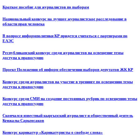
Краткое пособие для журналистов по выборам
Национальный конкурс на лучшее журналистское расследование в
области прав человека
В вопросе информполитики КР придется считаться с партнерами по
ЕАЭС
Республиканский конкурс среди журналистов на освещение темы
доступа к правосудию
Проект Положения об информ обеспечении выборов депутатов ЖК КР
Конкурс среди журналистов на участие в тренинге по освещению темы
доступа к правосудию
Конкурс среди СМИ на создание постоянных рубрик по освещению темы
доступа к правосудию
Скончался известный кыргызский журналист и общественный деятель
Кенжалы Сарымсаков
Конкурс карикатур «Карикатуристы о свободе слова»