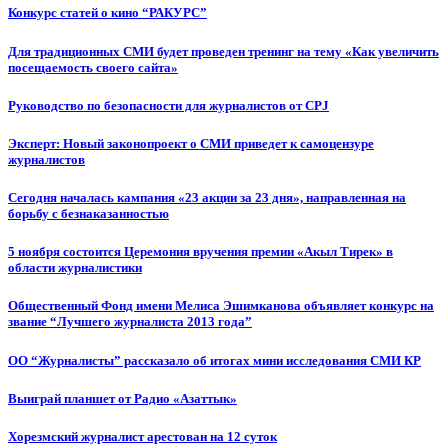
Конкурс статей о кино “РАКУРС”
Для традиционных СМИ будет проведен тренинг на тему «Как увеличить
посещаемость своего сайта»
Руководство по безопасности для журналистов от CPJ
Эксперт: Новый законопроект о СМИ приведет к самоцензуре
журналистов
Сегодня началась кампания «23 акции за 23 дня», направленная на
борьбу с безнаказанностью
5 ноября состоится Церемония вручения премии «Акыл Тирек» в
области журналистики
Общественный Фонд имени Мелиса Эшимканова объявляет конкурс на
звание “Лучшего журналиста 2013 года”
ОО “Журналисты” рассказало об итогах мини исследования СМИ КР
Выиграй планшет от Радио «Азаттык»
Хорезмский журналист арестован на 12 суток