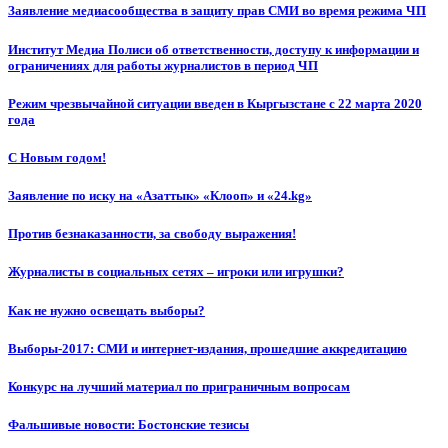
Заявление медиасообщества в защиту прав СМИ во время режима ЧП
Институт Медиа Полиси об ответственности, доступу к информации и
ограничениях для работы журналистов в период ЧП
Режим чрезвычайной ситуации введен в Кыргызстане с 22 марта 2020
года
С Новым годом!
Заявление по иску на «Азаттык» «Клооп» и «24.kg»
Против безнаказанности, за свободу выражения!
Журналисты в социальных сетях – игроки или игрушки?
Как не нужно освещать выборы?
Выборы-2017: СМИ и интернет-издания, прошедшие аккредитацию
Конкурс на лучший материал по приграничным вопросам
Фальшивые новости: Бостонские тезисы