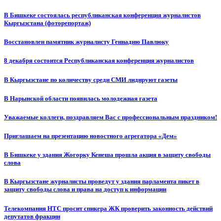
В Бишкеке состоялась республиканская конференция журналистов
Кыргызстана (фоторепортаж)
Восстановлен памятник журналисту Геннадию Павлюку
8 декабря состоится Республиканская конференция журналистов
В Кыргызстане по количеству среди СМИ лидируют газеты
В Нарынской области появилась молодежная газета
Уважаемые коллеги, поздравляем Вас с профессиональным праздником!
Приглашаем на презентацию новостного агрегатора «Дем»
В Бишкеке у здания Жогорку Кенеша прошла акция в защиту свободы
слова
В Кыргызстане журналисты проведут у здания парламента пикет в
защиту свободы слова и права на доступ к информации
Телекомпания НТС просит спикера ЖК проверить законность действий
депутатов фракции