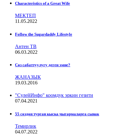
Characteristics of a Great Wife
МЕКТЕП
11.05.2022
Follow the Sugardaddy Lifestyle
Антен ТВ
06.03.2022
Сѳз сабаттуулугу деген эмне?
ЖАНАЗЫК
19.03.2016
"СулейИнфо" коомдук эркин гезити
07.04.2021
55 сөздөн турган кыска чыгармаларга сынак
Темирлик
04.07.2022