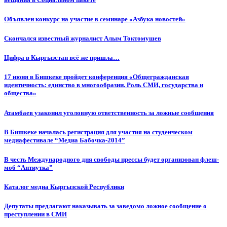
Объявлен конкурс на участие в семинаре «Азбука новостей»
Cкончался известный журналист Алым Токтомушев
Цифра в Кыргызстан всё же пришла…
17 июня в Бишкеке пройдет конференция «Общегражданская
идентичность: единство в многообразии. Роль СМИ, государства и
общества»
Атамбаев узаконил уголовную ответственность за ложные сообщения
В Бишкеке началась регистрация для участия на студенческом
медиафестивале “Медиа Бабочка-2014”
В честь Международного дня свободы прессы будет организован флеш-
моб “Антиутка”
Каталог медиа Кыргызской Республики
Депутаты предлагают наказывать за заведомо ложное сообщение о
преступлении в СМИ