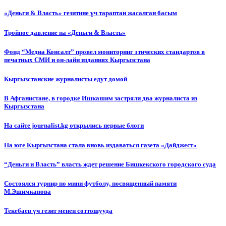
«Деньги & Власть» гезитине үч тараптан жасалган басым
Тройное давление на «Деньги & Власть»
Фонд “Медиа Консалт” провел мониторинг этических стандартов в
печатных СМИ и он-лайн изданиях Кыргызстана
Кыргызстанские журналисты едут домой
В Афганистане, в городке Ишкашим застряли два журналиста из
Кыргызстана
На сайте journalist.kg открылись первые блоги
На юге Кыргызстана стала вновь издаваться газета «Дайджест»
“Деньги и Власть” власть ждет решение Бишкекского городского суда
Состоялся турнир по мини футболу, посвященный памяти
М.Эшимканова
Текебаев үч гезит менен соттошууда