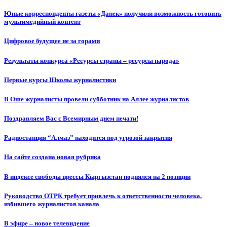
Юные корреспонденты газеты «Данек» получили возможность готовить
мультимедийный контент
Цифровое будущее не за горами
Результаты конкурса «Ресурсы страны – ресурсы народа»
Первые курсы Школы журналистики
В Оше журналисты провели субботник на Аллее журналистов
Поздравляем Вас с Всемирным днем печати!
Радиостанция “Алмаз” находится под угрозой закрытия
На сайте создана новая рубрика
В индексе свободы прессы Кыргызстан поднялся на 2 позиции
Руководство ОТРК требует привлечь к ответственности человека,
избившего журналистов канала
В эфире – новое телевидение