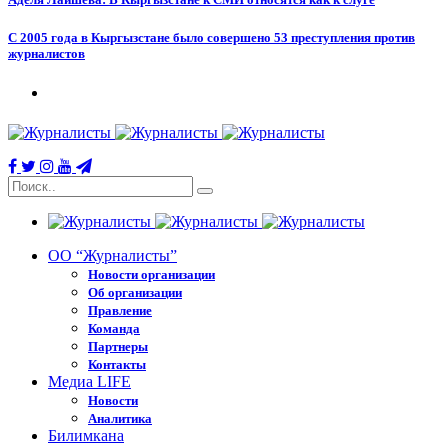
С 2005 года в Кыргызстане было совершено 53 преступления против
журналистов
ОО “Журналисты”
Новости организации
Об организации
Правление
Команда
Партнеры
Контакты
Медиа LIFE
Новости
Аналитика
Билимкана