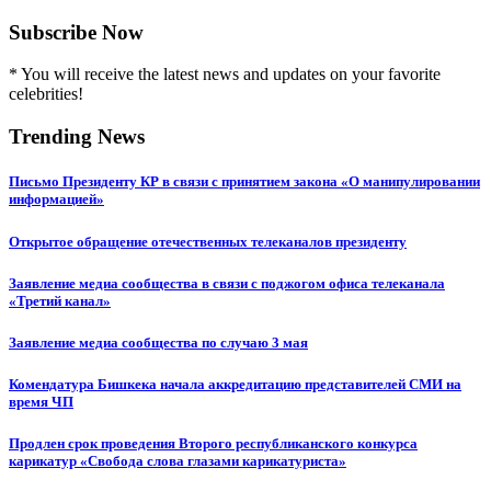
Subscribe Now
* You will receive the latest news and updates on your favorite
celebrities!
Trending News
Письмо Президенту КР в связи с принятием закона «О манипулировании
информацией»
Открытое обращение отечественных телеканалов президенту
Заявление медиа сообщества в связи с поджогом офиса телеканала
«Третий канал»
Заявление медиа сообщества по случаю 3 мая
Комендатура Бишкека начала аккредитацию представителей СМИ на
время ЧП
Продлен срок проведения Второго республиканского конкурса
карикатур «Свобода слова глазами карикатуриста»