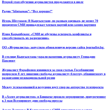
Второй этап обучения журналистов продолжится в июле
Радио “Ынтымак”: “Все хорошо!”
Игорь Шестаков: В Кыргызстане, по разным оценкам, не менее 70
процентов СМИ принадлежат членам партий или самим партиям
Илим Карыпбеков: «СМИ не обучены освещать конфликты и
способствовать их разрешению»
ОО «Журналисты» запустило обновленную версию сайта journalist.kg.
В столице Кыргызстана украли памятник журналисту Геннадию
Павлюку
Журналист Фарафонов извинился за свои статьи. Гособвинение
попросило 8 лет лишения свободы журналисту-блогеру, обвиняемому в
разжигании межнациональной розни
Между телекомпанией и ведущим идет спор на авторство телепроекта
В «Аллее журналистов» в Бишкеке прошло мероприятие, приуроченное
к 3 мая Всемирному дню свободы прессы
Аделя Лаишева: В Кыргызстане к СМИ относятся как к слуге