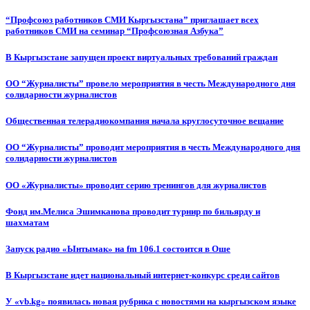
“Профсоюз работников СМИ Кыргызстана” приглашает всех
работников СМИ на семинар “Профсоюзная Азбука”
В Кыргызстане запущен проект виртуальных требований граждан
ОО “Журналисты” провело мероприятия в честь Международного дня
солидарности журналистов
Общественная телерадиокомпания начала круглосуточное вещание
ОО “Журналисты” проводит мероприятия в честь Международного дня
солидарности журналистов
ОО «Журналисты» проводит серию тренингов для журналистов
Фонд им.Мелиса Эшимканова проводит турнир по бильярду и
шахматам
Запуск радио «Ынтымак» на fm 106.1 состоится в Оше
В Кыргызстане идет национальный интернет-конкурс среди сайтов
У «vb.kg» появилась новая рубрика с новостями на кыргызском языке