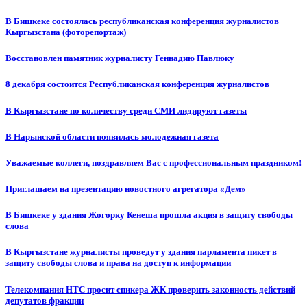
В Бишкеке состоялась республиканская конференция журналистов
Кыргызстана (фоторепортаж)
Восстановлен памятник журналисту Геннадию Павлюку
8 декабря состоится Республиканская конференция журналистов
В Кыргызстане по количеству среди СМИ лидируют газеты
В Нарынской области появилась молодежная газета
Уважаемые коллеги, поздравляем Вас с профессиональным праздником!
Приглашаем на презентацию новостного агрегатора «Дем»
В Бишкеке у здания Жогорку Кенеша прошла акция в защиту свободы
слова
В Кыргызстане журналисты проведут у здания парламента пикет в
защиту свободы слова и права на доступ к информации
Телекомпания НТС просит спикера ЖК проверить законность действий
депутатов фракции