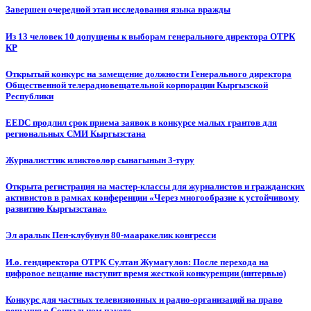
Завершен очередной этап исследования языка вражды
Из 13 человек 10 допущены к выборам генерального директора ОТРК
КР
Открытый конкурс на замещение должности Генерального директора
Общественной телерадиовещательной корпорации Кыргызской
Республики
EEDC продлил срок приема заявок в конкурсе малых грантов для
региональных СМИ Кыргызстана
Журналисттик иликтөөлөр сынагынын 3-туру
Открыта регистрация на мастер-классы для журналистов и гражданских
активистов в рамках конференции «Через многообразие к устойчивому
развитию Кыргызстана»
Эл аралык Пен-клубунун 80-мааракелик конгресси
И.о. гендиректора ОТРК Султан Жумагулов: После перехода на
цифровое вещание наступит время жесткой конкуренции (интервью)
Конкурс для частных телевизионных и радио-организаций на право
вещания в Социальном пакете