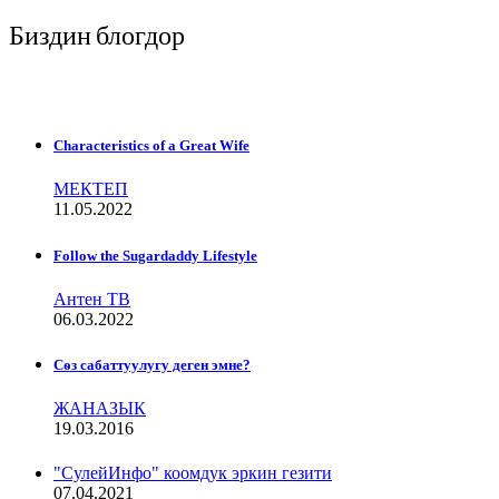
Биздин блогдор
Characteristics of a Great Wife
МЕКТЕП
11.05.2022
Follow the Sugardaddy Lifestyle
Антен ТВ
06.03.2022
Сѳз сабаттуулугу деген эмне?
ЖАНАЗЫК
19.03.2016
"СулейИнфо" коомдук эркин гезити
07.04.2021