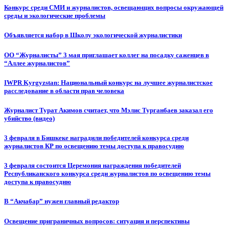
Конкурс среди СМИ и журналистов, освещающих вопросы окружающей
среды и экологические проблемы
Объявляется набор в Школу экологической журналистики
ОО “Журналисты” 3 мая приглашает коллег на посадку саженцев в
“Аллее журналистов”
IWPR Kyrgyzstan: Национальный конкурс на лучшее журналистское
расследование в области прав человека
Журналист Турат Акимов считает, что Мэлис Турганбаев заказал его
убийство (видео)
3 февраля в Бишкеке наградили победителей конкурса среди
журналистов КР по освещению темы доступа к правосудию
3 февраля состоится Церемония награждения победителей
Республиканского конкурса среди журналистов по освещению темы
доступа к правосудию
В “Акчабар” нужен главный редактор
Освещение приграничных вопросов: ситуация и перспективы