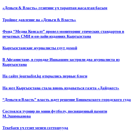
«Деньги & Власть» гезитине үч тараптан жасалган басым
Тройное давление на «Деньги & Власть»
Фонд “Медиа Консалт” провел мониторинг этических стандартов в
печатных СМИ и он-лайн изданиях Кыргызстана
Кыргызстанские журналисты едут домой
В Афганистане, в городке Ишкашим застряли два журналиста из
Кыргызстана
На сайте journalist.kg открылись первые блоги
На юге Кыргызстана стала вновь издаваться газета «Дайджест»
“Деньги и Власть” власть ждет решение Бишкекского городского суда
Состоялся турнир по мини футболу, посвященный памяти
М.Эшимканова
Текебаев үч гезит менен соттошууда