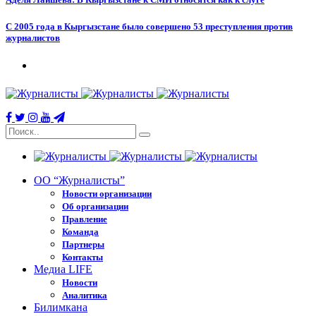
С 2005 года в Кыргызстане было совершено 53 преступления против
журналистов
ОО “Журналисты”
Новости организации
Об организации
Правление
Команда
Партнеры
Контакты
Медиа LIFE
Новости
Аналитика
Билимкана