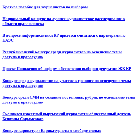
Краткое пособие для журналистов по выборам
Национальный конкурс на лучшее журналистское расследование в
области прав человека
В вопросе информполитики КР придется считаться с партнерами по
ЕАЭС
Республиканский конкурс среди журналистов на освещение темы
доступа к правосудию
Проект Положения об информ обеспечении выборов депутатов ЖК КР
Конкурс среди журналистов на участие в тренинге по освещению темы
доступа к правосудию
Конкурс среди СМИ на создание постоянных рубрик по освещению темы
доступа к правосудию
Скончался известный кыргызский журналист и общественный деятель
Кенжалы Сарымсаков
Конкурс карикатур «Карикатуристы о свободе слова»