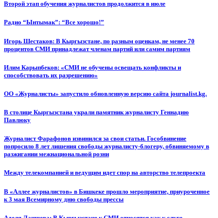
Второй этап обучения журналистов продолжится в июле
Радио “Ынтымак”: “Все хорошо!”
Игорь Шестаков: В Кыргызстане, по разным оценкам, не менее 70
процентов СМИ принадлежат членам партий или самим партиям
Илим Карыпбеков: «СМИ не обучены освещать конфликты и
способствовать их разрешению»
ОО «Журналисты» запустило обновленную версию сайта journalist.kg.
В столице Кыргызстана украли памятник журналисту Геннадию
Павлюку
Журналист Фарафонов извинился за свои статьи. Гособвинение
попросило 8 лет лишения свободы журналисту-блогеру, обвиняемому в
разжигании межнациональной розни
Между телекомпанией и ведущим идет спор на авторство телепроекта
В «Аллее журналистов» в Бишкеке прошло мероприятие, приуроченное
к 3 мая Всемирному дню свободы прессы
Аделя Лаишева: В Кыргызстане к СМИ относятся как к слуге