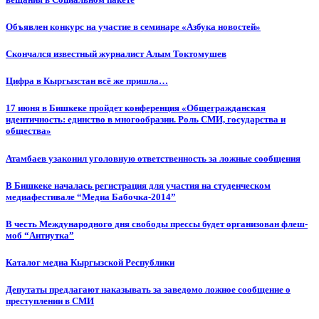
Объявлен конкурс на участие в семинаре «Азбука новостей»
Cкончался известный журналист Алым Токтомушев
Цифра в Кыргызстан всё же пришла…
17 июня в Бишкеке пройдет конференция «Общегражданская
идентичность: единство в многообразии. Роль СМИ, государства и
общества»
Атамбаев узаконил уголовную ответственность за ложные сообщения
В Бишкеке началась регистрация для участия на студенческом
медиафестивале “Медиа Бабочка-2014”
В честь Международного дня свободы прессы будет организован флеш-
моб “Антиутка”
Каталог медиа Кыргызской Республики
Депутаты предлагают наказывать за заведомо ложное сообщение о
преступлении в СМИ