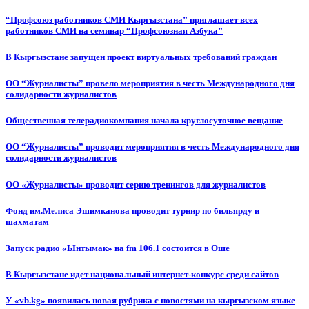
“Профсоюз работников СМИ Кыргызстана” приглашает всех
работников СМИ на семинар “Профсоюзная Азбука”
В Кыргызстане запущен проект виртуальных требований граждан
ОО “Журналисты” провело мероприятия в честь Международного дня
солидарности журналистов
Общественная телерадиокомпания начала круглосуточное вещание
ОО “Журналисты” проводит мероприятия в честь Международного дня
солидарности журналистов
ОО «Журналисты» проводит серию тренингов для журналистов
Фонд им.Мелиса Эшимканова проводит турнир по бильярду и
шахматам
Запуск радио «Ынтымак» на fm 106.1 состоится в Оше
В Кыргызстане идет национальный интернет-конкурс среди сайтов
У «vb.kg» появилась новая рубрика с новостями на кыргызском языке