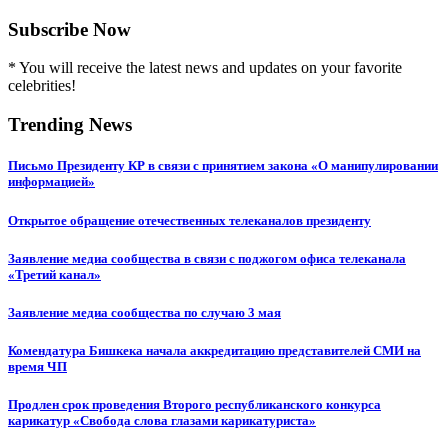
Subscribe Now
* You will receive the latest news and updates on your favorite
celebrities!
Trending News
Письмо Президенту КР в связи с принятием закона «О манипулировании
информацией»
Открытое обращение отечественных телеканалов президенту
Заявление медиа сообщества в связи с поджогом офиса телеканала
«Третий канал»
Заявление медиа сообщества по случаю 3 мая
Комендатура Бишкека начала аккредитацию представителей СМИ на
время ЧП
Продлен срок проведения Второго республиканского конкурса
карикатур «Свобода слова глазами карикатуриста»