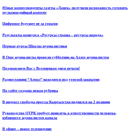
Юные корреспонденты газеты «Данек» получили возможность готовить
мультимедийный контент
Цифровое будущее не за горами
Результаты конкурса «Ресурсы страны – ресурсы народа»
Первые курсы Школы журналистики
В Оше журналисты провели субботник на Аллее журналистов
Поздравляем Вас с Всемирным днем печати!
Радиостанция “Алмаз” находится под угрозой закрытия
На сайте создана новая рубрика
В индексе свободы прессы Кыргызстан поднялся на 2 позиции
Руководство ОТРК требует привлечь к ответственности человека,
избившего журналистов канала
В эфире – новое телевидение