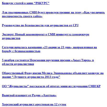
Конкурс статей о кино “РАКУРС”
Для традиционных СМИ будет проведен тренинг на тему «Как увеличить
посещаемость своего сайта»
Руководство по безопасности для журналистов от CPJ
Эксперт: Новый законопроект о СМИ приведет к самоцензуре
журналистов
Сегодня началась кампания «23 акции за 23 дня», направленная на
борьбу с безнаказанностью
5 ноября состоится Церемония вручения премии «Акыл Тирек» в
области журналистики
Общественный Фонд имени Мелиса Эшимканова объявляет конкурс на
звание “Лучшего журналиста 2013 года”
ОО “Журналисты” рассказало об итогах мини исследования СМИ КР
Выиграй планшет от Радио «Азаттык»
Хорезмский журналист арестован на 12 суток