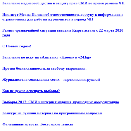
Заявление медиасообщества в защиту прав СМИ во время режима ЧП
Институт Медиа Полиси об ответственности, доступу к информации и
ограничениях для работы журналистов в период ЧП
Режим чрезвычайной ситуации введен в Кыргызстане с 22 марта 2020
года
С Новым годом!
Заявление по иску на «Азаттык» «Клооп» и «24.kg»
Против безнаказанности, за свободу выражения!
Журналисты в социальных сетях – игроки или игрушки?
Как не нужно освещать выборы?
Выборы-2017: СМИ и интернет-издания, прошедшие аккредитацию
Конкурс на лучший материал по приграничным вопросам
Фальшивые новости: Бостонские тезисы