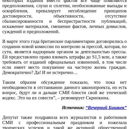
некоторых изданий вместо фактов все чаще появляются
предположения, слухи и сплетни, необоснованные выпады и
оскорбления, превалирует несоблюдение принципов
достоверности, объективности, отсутствие
сбалансированности и беспристрастности публикаций,
искажение материалов, смешение фактов, личных домыслов,
суждений и предположений.
В марте этого года британские парламентарии договорились о
создании новой комиссии по контролю за прессой, которая, по
сути, является надзорным органом за деятельностью прессы.
Ей предоставлено право взимать штрафы до S1,5 млн, а также
требовать от изданий официальных извинений, в том числе
если имеет место покушение на частную жизнь граждан.
Демократично? Да! И не истерично…
Таким образом обсуждение показало, что пока нет
необходимости в отстаивании данного законопроекта, но есть
вопрос, будут ли и дальше СМИ блюсти свой же этический
кодекс. Это на их совести”, – резюмирует Скрипкина.
Источник:
“Вечерний Бишкек”
Депутат также поздравила всех журналистов и работников
СМИ с профессиональным праздником и пожелала
творческих успехов и такой же активной общественной