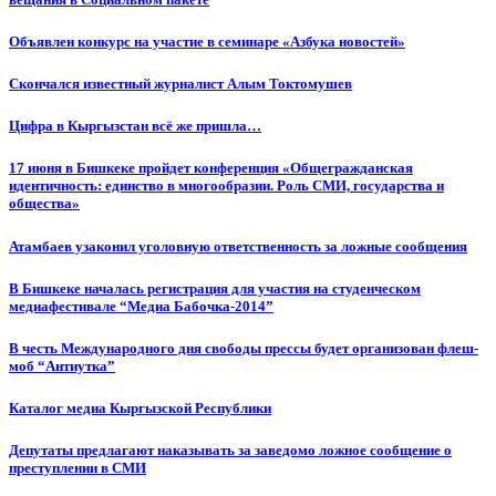
Объявлен конкурс на участие в семинаре «Азбука новостей»
Cкончался известный журналист Алым Токтомушев
Цифра в Кыргызстан всё же пришла…
17 июня в Бишкеке пройдет конференция «Общегражданская
идентичность: единство в многообразии. Роль СМИ, государства и
общества»
Атамбаев узаконил уголовную ответственность за ложные сообщения
В Бишкеке началась регистрация для участия на студенческом
медиафестивале “Медиа Бабочка-2014”
В честь Международного дня свободы прессы будет организован флеш-
моб “Антиутка”
Каталог медиа Кыргызской Республики
Депутаты предлагают наказывать за заведомо ложное сообщение о
преступлении в СМИ