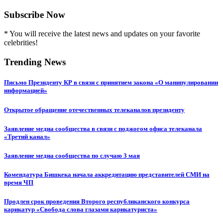
Subscribe Now
* You will receive the latest news and updates on your favorite
celebrities!
Trending News
Письмо Президенту КР в связи с принятием закона «О манипулировании
информацией»
Открытое обращение отечественных телеканалов президенту
Заявление медиа сообщества в связи с поджогом офиса телеканала
«Третий канал»
Заявление медиа сообщества по случаю 3 мая
Комендатура Бишкека начала аккредитацию представителей СМИ на
время ЧП
Продлен срок проведения Второго республиканского конкурса
карикатур «Свобода слова глазами карикатуриста»