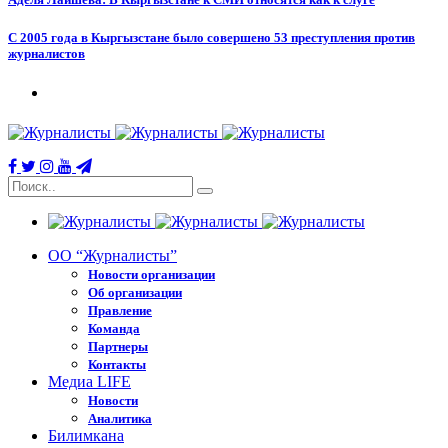
С 2005 года в Кыргызстане было совершено 53 преступления против
журналистов
ОО “Журналисты”
Новости организации
Об организации
Правление
Команда
Партнеры
Контакты
Медиа LIFE
Новости
Аналитика
Билимкана