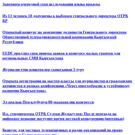
Завершен очередной этап исследования языка вражды
Из 13 человек 10 допущены к выборам генерального директора ОТРК
КР
Открытый конкурс на замещение должности Генерального директора
Общественной телерадиовещательной корпорации Кыргызской
Республики
EEDC продлил срок приема заявок в конкурсе малых грантов для
региональных СМИ Кыргызстана
Журналисттик иликтөөлөр сынагынын 3-туру
Открыта регистрация на мастер-классы для журналистов и гражданских
активистов в рамках конференции «Через многообразие к устойчивому
развитию Кыргызстана»
Эл аралык Пен-клубунун 80-мааракелик конгресси
И.о. гендиректора ОТРК Султан Жумагулов: После перехода на
цифровое вещание наступит время жесткой конкуренции (интервью)
Конкурс для частных телевизионных и радио-организаций на право
вещания в Социальном пакете