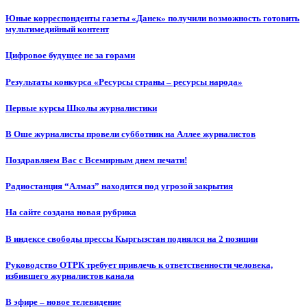
Юные корреспонденты газеты «Данек» получили возможность готовить
мультимедийный контент
Цифровое будущее не за горами
Результаты конкурса «Ресурсы страны – ресурсы народа»
Первые курсы Школы журналистики
В Оше журналисты провели субботник на Аллее журналистов
Поздравляем Вас с Всемирным днем печати!
Радиостанция “Алмаз” находится под угрозой закрытия
На сайте создана новая рубрика
В индексе свободы прессы Кыргызстан поднялся на 2 позиции
Руководство ОТРК требует привлечь к ответственности человека,
избившего журналистов канала
В эфире – новое телевидение