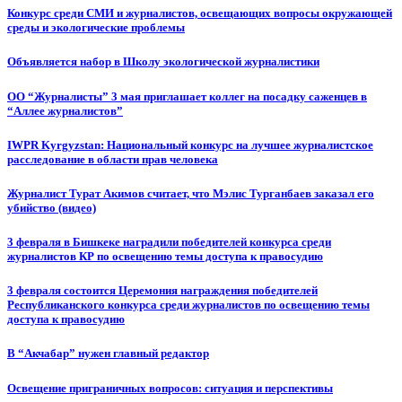
Конкурс среди СМИ и журналистов, освещающих вопросы окружающей
среды и экологические проблемы
Объявляется набор в Школу экологической журналистики
ОО “Журналисты” 3 мая приглашает коллег на посадку саженцев в
“Аллее журналистов”
IWPR Kyrgyzstan: Национальный конкурс на лучшее журналистское
расследование в области прав человека
Журналист Турат Акимов считает, что Мэлис Турганбаев заказал его
убийство (видео)
3 февраля в Бишкеке наградили победителей конкурса среди
журналистов КР по освещению темы доступа к правосудию
3 февраля состоится Церемония награждения победителей
Республиканского конкурса среди журналистов по освещению темы
доступа к правосудию
В “Акчабар” нужен главный редактор
Освещение приграничных вопросов: ситуация и перспективы