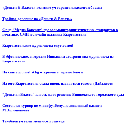
«Деньги & Власть» гезитине үч тараптан жасалган басым
Тройное давление на «Деньги & Власть»
Фонд “Медиа Консалт” провел мониторинг этических стандартов в
печатных СМИ и он-лайн изданиях Кыргызстана
Кыргызстанские журналисты едут домой
В Афганистане, в городке Ишкашим застряли два журналиста из
Кыргызстана
На сайте journalist.kg открылись первые блоги
На юге Кыргызстана стала вновь издаваться газета «Дайджест»
“Деньги и Власть” власть ждет решение Бишкекского городского суда
Состоялся турнир по мини футболу, посвященный памяти
М.Эшимканова
Текебаев үч гезит менен соттошууда