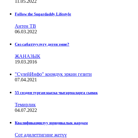
11.05.2022
Follow the Sugardaddy Lifestyle
Антен ТВ
06.03.2022
Сѳз сабаттуулугу деген эмне?
ЖАНАЗЫК
19.03.2016
"СулейИнфо" коомдук эркин гезити
07.04.2021
55 сөздөн турган кыска чыгармаларга сынак
Темирлик
04.07.2022
Квалификациялуу юридикалык жардам
Сот адилеттигине жетүү