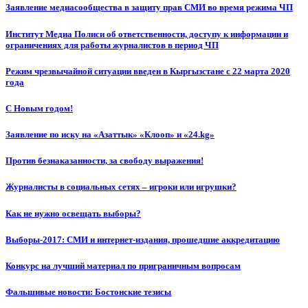
Заявление медиасообщества в защиту прав СМИ во время режима ЧП
Институт Медиа Полиси об ответственности, доступу к информации и
ограничениях для работы журналистов в период ЧП
Режим чрезвычайной ситуации введен в Кыргызстане с 22 марта 2020
года
С Новым годом!
Заявление по иску на «Азаттык» «Клооп» и «24.kg»
Против безнаказанности, за свободу выражения!
Журналисты в социальных сетях – игроки или игрушки?
Как не нужно освещать выборы?
Выборы-2017: СМИ и интернет-издания, прошедшие аккредитацию
Конкурс на лучший материал по приграничным вопросам
Фальшивые новости: Бостонские тезисы