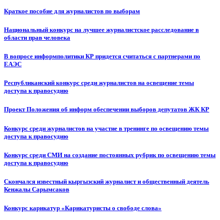
Краткое пособие для журналистов по выборам
Национальный конкурс на лучшее журналистское расследование в
области прав человека
В вопросе информполитики КР придется считаться с партнерами по
ЕАЭС
Республиканский конкурс среди журналистов на освещение темы
доступа к правосудию
Проект Положения об информ обеспечении выборов депутатов ЖК КР
Конкурс среди журналистов на участие в тренинге по освещению темы
доступа к правосудию
Конкурс среди СМИ на создание постоянных рубрик по освещению темы
доступа к правосудию
Скончался известный кыргызский журналист и общественный деятель
Кенжалы Сарымсаков
Конкурс карикатур «Карикатуристы о свободе слова»