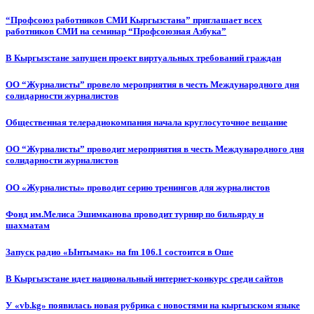
“Профсоюз работников СМИ Кыргызстана” приглашает всех
работников СМИ на семинар “Профсоюзная Азбука”
В Кыргызстане запущен проект виртуальных требований граждан
ОО “Журналисты” провело мероприятия в честь Международного дня
солидарности журналистов
Общественная телерадиокомпания начала круглосуточное вещание
ОО “Журналисты” проводит мероприятия в честь Международного дня
солидарности журналистов
ОО «Журналисты» проводит серию тренингов для журналистов
Фонд им.Мелиса Эшимканова проводит турнир по бильярду и
шахматам
Запуск радио «Ынтымак» на fm 106.1 состоится в Оше
В Кыргызстане идет национальный интернет-конкурс среди сайтов
У «vb.kg» появилась новая рубрика с новостями на кыргызском языке