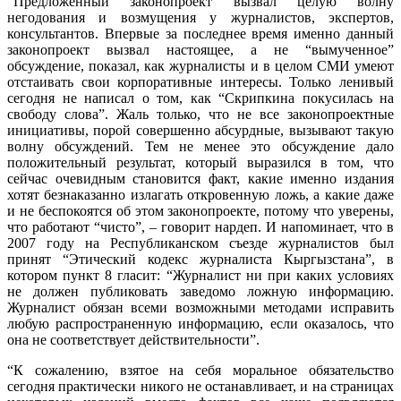
“Предложенный законопроект вызвал целую волну
негодования и возмущения у журналистов, экспертов,
консультантов. Впервые за последнее время именно данный
законопроект вызвал настоящее, а не “вымученное”
обсуждение, показал, как журналисты и в целом СМИ умеют
отстаивать свои корпоративные интересы. Только ленивый
сегодня не написал о том, как “Скрипкина покусилась на
свободу слова”. Жаль только, что не все законопроектные
инициативы, порой совершенно абсурдные, вызывают такую
волну обсуждений. Тем не менее это обсуждение дало
положительный результат, который выразился в том, что
сейчас очевидным становится факт, какие именно издания
хотят безнаказанно излагать откровенную ложь, а какие даже
и не беспокоятся об этом законопроекте, потому что уверены,
что работают “чисто”, – говорит нардеп. И напоминает, что в
2007 году на Республиканском съезде журналистов был
принят “Этический кодекс журналиста Кыргызстана”, в
котором пункт 8 гласит: “Журналист ни при каких условиях
не должен публиковать заведомо ложную информацию.
Журналист обязан всеми возможными методами исправить
любую распространенную информацию, если оказалось, что
она не соответствует действительности”.
“К сожалению, взятое на себя моральное обязательство
сегодня практически никого не останавливает, и на страницах