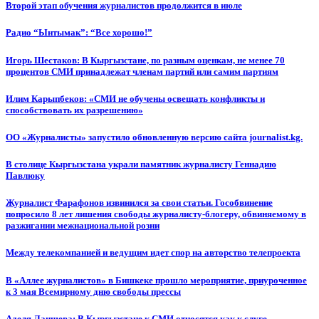
Второй этап обучения журналистов продолжится в июле
Радио “Ынтымак”: “Все хорошо!”
Игорь Шестаков: В Кыргызстане, по разным оценкам, не менее 70
процентов СМИ принадлежат членам партий или самим партиям
Илим Карыпбеков: «СМИ не обучены освещать конфликты и
способствовать их разрешению»
ОО «Журналисты» запустило обновленную версию сайта journalist.kg.
В столице Кыргызстана украли памятник журналисту Геннадию
Павлюку
Журналист Фарафонов извинился за свои статьи. Гособвинение
попросило 8 лет лишения свободы журналисту-блогеру, обвиняемому в
разжигании межнациональной розни
Между телекомпанией и ведущим идет спор на авторство телепроекта
В «Аллее журналистов» в Бишкеке прошло мероприятие, приуроченное
к 3 мая Всемирному дню свободы прессы
Аделя Лаишева: В Кыргызстане к СМИ относятся как к слуге