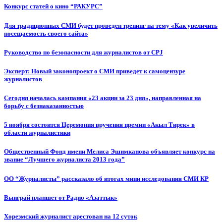
Конкурс статей о кино “РАКУРС”
Для традиционных СМИ будет проведен тренинг на тему «Как увеличить
посещаемость своего сайта»
Руководство по безопасности для журналистов от CPJ
Эксперт: Новый законопроект о СМИ приведет к самоцензуре
журналистов
Сегодня началась кампания «23 акции за 23 дня», направленная на
борьбу с безнаказанностью
5 ноября состоится Церемония вручения премии «Акыл Тирек» в
области журналистики
Общественный Фонд имени Мелиса Эшимканова объявляет конкурс на
звание “Лучшего журналиста 2013 года”
ОО “Журналисты” рассказало об итогах мини исследования СМИ КР
Выиграй планшет от Радио «Азаттык»
Хорезмский журналист арестован на 12 суток