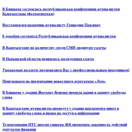
В Бишкеке состоялась республиканская конференция журналистов
Кыргызстана (фоторепортаж)
Восстановлен памятник журналисту Геннадию Павлюку
8 декабря состоится Республиканская конференция журналистов
В Кыргызстане по количеству среди СМИ лидируют газеты
В Нарынской области появилась молодежная газета
Уважаемые коллеги, поздравляем Вас с профессиональным праздником!
Приглашаем на презентацию новостного агрегатора «Дем»
В Бишкеке у здания Жогорку Кенеша прошла акция в защиту свободы
слова
В Кыргызстане журналисты проведут у здания парламента пикет в
защиту свободы слова и права на доступ к информации
Телекомпания НТС просит спикера ЖК проверить законность действий
депутатов фракции