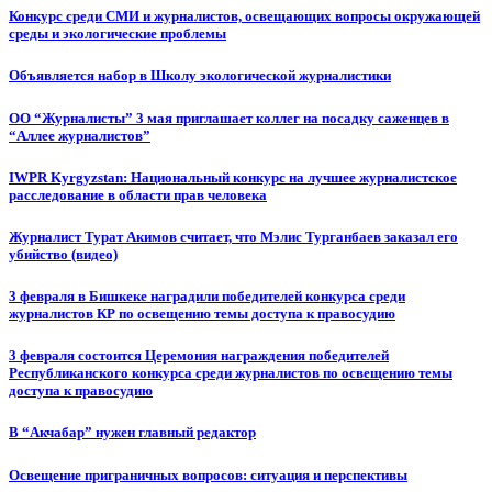
Конкурс среди СМИ и журналистов, освещающих вопросы окружающей
среды и экологические проблемы
Объявляется набор в Школу экологической журналистики
ОО “Журналисты” 3 мая приглашает коллег на посадку саженцев в
“Аллее журналистов”
IWPR Kyrgyzstan: Национальный конкурс на лучшее журналистское
расследование в области прав человека
Журналист Турат Акимов считает, что Мэлис Турганбаев заказал его
убийство (видео)
3 февраля в Бишкеке наградили победителей конкурса среди
журналистов КР по освещению темы доступа к правосудию
3 февраля состоится Церемония награждения победителей
Республиканского конкурса среди журналистов по освещению темы
доступа к правосудию
В “Акчабар” нужен главный редактор
Освещение приграничных вопросов: ситуация и перспективы