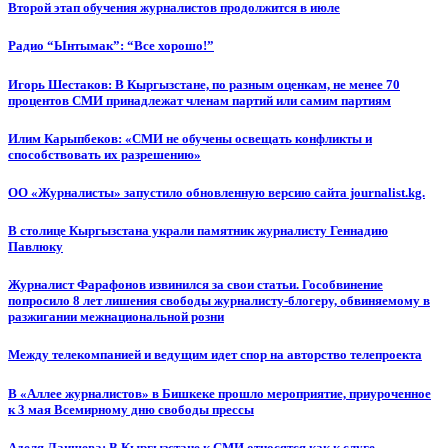
Второй этап обучения журналистов продолжится в июле
Радио “Ынтымак”: “Все хорошо!”
Игорь Шестаков: В Кыргызстане, по разным оценкам, не менее 70
процентов СМИ принадлежат членам партий или самим партиям
Илим Карыпбеков: «СМИ не обучены освещать конфликты и
способствовать их разрешению»
ОО «Журналисты» запустило обновленную версию сайта journalist.kg.
В столице Кыргызстана украли памятник журналисту Геннадию
Павлюку
Журналист Фарафонов извинился за свои статьи. Гособвинение
попросило 8 лет лишения свободы журналисту-блогеру, обвиняемому в
разжигании межнациональной розни
Между телекомпанией и ведущим идет спор на авторство телепроекта
В «Аллее журналистов» в Бишкеке прошло мероприятие, приуроченное
к 3 мая Всемирному дню свободы прессы
Аделя Лаишева: В Кыргызстане к СМИ относятся как к слуге