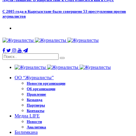
С 2005 года в Кыргызстане было совершено 53 преступления против
журналистов
ОО “Журналисты”
Новости организации
Об организации
Правление
Команда
Партнеры
Контакты
Медиа LIFE
Новости
Аналитика
Билимкана