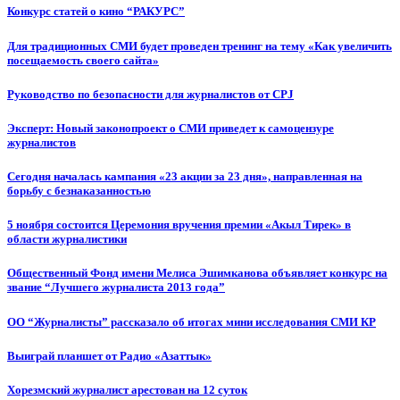
Конкурс статей о кино “РАКУРС”
Для традиционных СМИ будет проведен тренинг на тему «Как увеличить
посещаемость своего сайта»
Руководство по безопасности для журналистов от CPJ
Эксперт: Новый законопроект о СМИ приведет к самоцензуре
журналистов
Сегодня началась кампания «23 акции за 23 дня», направленная на
борьбу с безнаказанностью
5 ноября состоится Церемония вручения премии «Акыл Тирек» в
области журналистики
Общественный Фонд имени Мелиса Эшимканова объявляет конкурс на
звание “Лучшего журналиста 2013 года”
ОО “Журналисты” рассказало об итогах мини исследования СМИ КР
Выиграй планшет от Радио «Азаттык»
Хорезмский журналист арестован на 12 суток