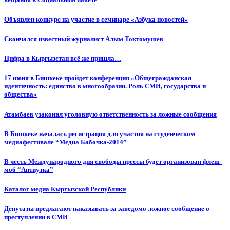
Объявлен конкурс на участие в семинаре «Азбука новостей»
Cкончался известный журналист Алым Токтомушев
Цифра в Кыргызстан всё же пришла…
17 июня в Бишкеке пройдет конференция «Общегражданская
идентичность: единство в многообразии. Роль СМИ, государства и
общества»
Атамбаев узаконил уголовную ответственность за ложные сообщения
В Бишкеке началась регистрация для участия на студенческом
медиафестивале “Медиа Бабочка-2014”
В честь Международного дня свободы прессы будет организован флеш-
моб “Антиутка”
Каталог медиа Кыргызской Республики
Депутаты предлагают наказывать за заведомо ложное сообщение о
преступлении в СМИ