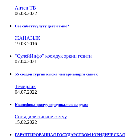
Антен ТВ
06.03.2022
Сѳз сабаттуулугу деген эмне?
ЖАНАЗЫК
19.03.2016
"СулейИнфо" коомдук эркин гезити
07.04.2021
55 сөздөн турган кыска чыгармаларга сынак
Темирлик
04.07.2022
Квалификациялуу юридикалык жардам
Сот адилеттигине жетүү
15.02.2022
ГАРАНТИРОВАННАЯ ГОСУДАРСТВОМ ЮРИДИЧЕСКАЯ