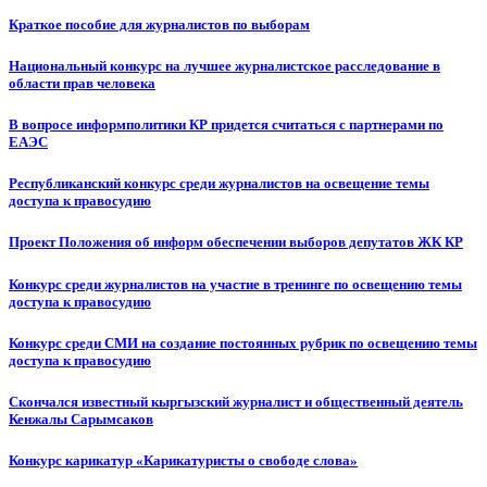
Краткое пособие для журналистов по выборам
Национальный конкурс на лучшее журналистское расследование в
области прав человека
В вопросе информполитики КР придется считаться с партнерами по
ЕАЭС
Республиканский конкурс среди журналистов на освещение темы
доступа к правосудию
Проект Положения об информ обеспечении выборов депутатов ЖК КР
Конкурс среди журналистов на участие в тренинге по освещению темы
доступа к правосудию
Конкурс среди СМИ на создание постоянных рубрик по освещению темы
доступа к правосудию
Скончался известный кыргызский журналист и общественный деятель
Кенжалы Сарымсаков
Конкурс карикатур «Карикатуристы о свободе слова»