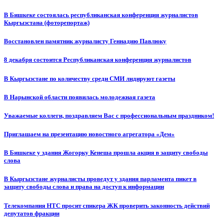
В Бишкеке состоялась республиканская конференция журналистов
Кыргызстана (фоторепортаж)
Восстановлен памятник журналисту Геннадию Павлюку
8 декабря состоится Республиканская конференция журналистов
В Кыргызстане по количеству среди СМИ лидируют газеты
В Нарынской области появилась молодежная газета
Уважаемые коллеги, поздравляем Вас с профессиональным праздником!
Приглашаем на презентацию новостного агрегатора «Дем»
В Бишкеке у здания Жогорку Кенеша прошла акция в защиту свободы
слова
В Кыргызстане журналисты проведут у здания парламента пикет в
защиту свободы слова и права на доступ к информации
Телекомпания НТС просит спикера ЖК проверить законность действий
депутатов фракции