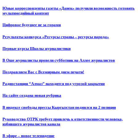
Юные корреспонденты газеты «Данек» получили возможность готовить
мультимедийный контент
Цифровое будущее не за горами
Результаты конкурса «Ресурсы страны – ресурсы народа»
Первые курсы Школы журналистики
В Оше журналисты провели субботник на Аллее журналистов
Поздравляем Вас с Всемирным днем печати!
Радиостанция “Алмаз” находится под угрозой закрытия
На сайте создана новая рубрика
В индексе свободы прессы Кыргызстан поднялся на 2 позиции
Руководство ОТРК требует привлечь к ответственности человека,
избившего журналистов канала
В эфире – новое телевидение