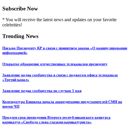
Subscribe Now
* You will receive the latest news and updates on your favorite
celebrities!
Trending News
Письмо Президенту КР в связи с принятием закона «О манипулировании
информацией»
Открытое обращение отечественных телеканалов президенту
Заявление медиа сообщества в связи с поджогом офиса телеканала
«Третий канал»
Заявление медиа сообщества по случаю 3 мая
Комендатура Бишкека начала аккредитацию представителей СМИ на
время ЧП
Продлен срок проведения Второго республиканского конкурса
карикатур «Свобода слова глазами карикатуриста»