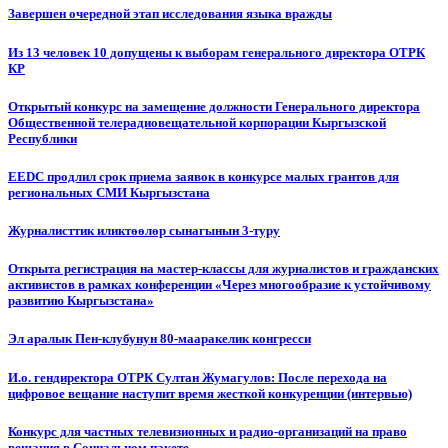
Завершен очередной этап исследования языка вражды
Из 13 человек 10 допущены к выборам генерального директора ОТРК
КР
Открытый конкурс на замещение должности Генерального директора
Общественной телерадиовещательной корпорации Кыргызской
Республики
EEDC продлил срок приема заявок в конкурсе малых грантов для
региональных СМИ Кыргызстана
Журналисттик иликтөөлөр сынагынын 3-туру
Открыта регистрация на мастер-классы для журналистов и гражданских
активистов в рамках конференции «Через многообразие к устойчивому
развитию Кыргызстана»
Эл аралык Пен-клубунун 80-мааракелик конгресси
И.о. гендиректора ОТРК Султан Жумагулов: После перехода на
цифровое вещание наступит время жесткой конкуренции (интервью)
Конкурс для частных телевизионных и радио-организаций на право
вещания в Социальном пакете