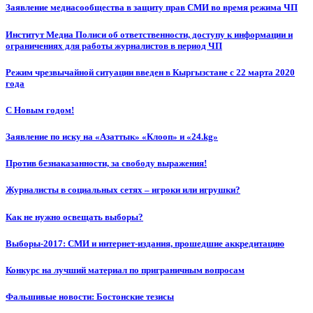
Заявление медиасообщества в защиту прав СМИ во время режима ЧП
Институт Медиа Полиси об ответственности, доступу к информации и
ограничениях для работы журналистов в период ЧП
Режим чрезвычайной ситуации введен в Кыргызстане с 22 марта 2020
года
С Новым годом!
Заявление по иску на «Азаттык» «Клооп» и «24.kg»
Против безнаказанности, за свободу выражения!
Журналисты в социальных сетях – игроки или игрушки?
Как не нужно освещать выборы?
Выборы-2017: СМИ и интернет-издания, прошедшие аккредитацию
Конкурс на лучший материал по приграничным вопросам
Фальшивые новости: Бостонские тезисы