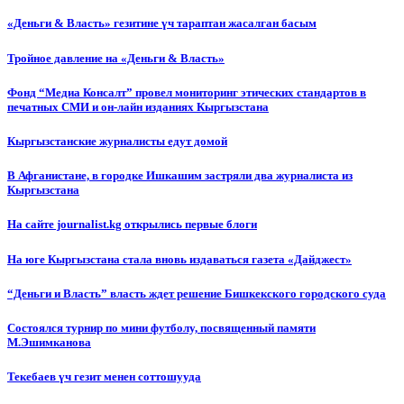
«Деньги & Власть» гезитине үч тараптан жасалган басым
Тройное давление на «Деньги & Власть»
Фонд “Медиа Консалт” провел мониторинг этических стандартов в
печатных СМИ и он-лайн изданиях Кыргызстана
Кыргызстанские журналисты едут домой
В Афганистане, в городке Ишкашим застряли два журналиста из
Кыргызстана
На сайте journalist.kg открылись первые блоги
На юге Кыргызстана стала вновь издаваться газета «Дайджест»
“Деньги и Власть” власть ждет решение Бишкекского городского суда
Состоялся турнир по мини футболу, посвященный памяти
М.Эшимканова
Текебаев үч гезит менен соттошууда