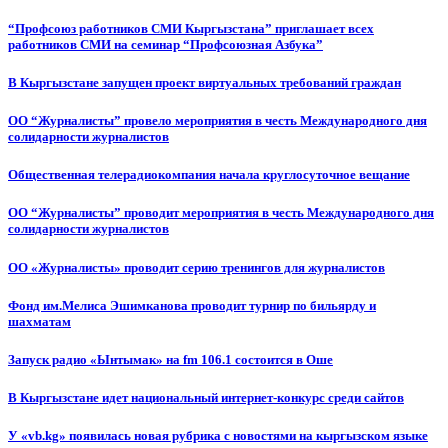
“Профсоюз работников СМИ Кыргызстана” приглашает всех
работников СМИ на семинар “Профсоюзная Азбука”
В Кыргызстане запущен проект виртуальных требований граждан
ОО “Журналисты” провело мероприятия в честь Международного дня
солидарности журналистов
Общественная телерадиокомпания начала круглосуточное вещание
ОО “Журналисты” проводит мероприятия в честь Международного дня
солидарности журналистов
ОО «Журналисты» проводит серию тренингов для журналистов
Фонд им.Мелиса Эшимканова проводит турнир по бильярду и
шахматам
Запуск радио «Ынтымак» на fm 106.1 состоится в Оше
В Кыргызстане идет национальный интернет-конкурс среди сайтов
У «vb.kg» появилась новая рубрика с новостями на кыргызском языке